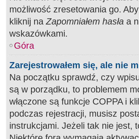
możliwość zresetowania go. Aby 
kliknij na
Zapomniałem hasła
a n
wskazówkami.
Góra
Zarejestrowałem się, ale nie 
Na początku sprawdź, czy wpisuj
są w porządku, to problemem mo
włączone są funkcje COPPA i kl
podczas rejestracji, musisz pos
instrukcjami. Jeżeli tak nie jes
Niektóre fora wymagają aktywac