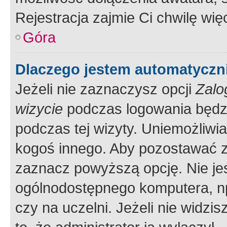
Rejestracja zajmie Ci chwilę wi
Góra
Dlaczego jestem automatycz
Jeżeli nie zaznaczysz opcji
Zalo
wizycie
podczas logowania będzi
podczas tej wizyty. Uniemożliwi
kogoś innego. Aby pozostawać 
zaznacz powyższą opcję. Nie jes
ogólnodostępnego komputera, np.
czy na uczelni. Jeżeli nie widzi