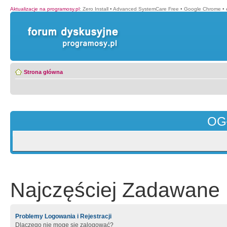
Aktualizacje na programosy.pl
:
Zero Install
•
Advanced SystemCare Free
•
Google Chrome
•
Strona główna
OG
Najczęściej Zadawane 
Problemy Logowania i Rejestracji
Dlaczego nie mogę się zalogować?