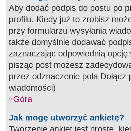
Aby dodać podpis do postu po 
profilu. Kiedy już to zrobisz m
przy formularzu wysyłania wiad
także domyślnie dodawać podpi
zaznaczając odpowiednią opcję 
pisząc post możesz zadecydowa
przez odznaczenie pola Dołącz 
wiadomości)
Góra
Jak mogę utworzyć ankietę?
Tworzenie ankiet jest proste, ki