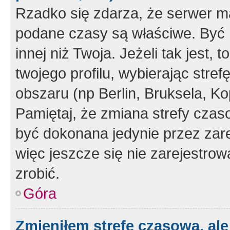
Rzadko się zdarza, że serwer m
podane czasy są właściwe. Być 
innej niż Twoja. Jeżeli tak jest,
twojego profilu, wybierając str
obszaru (np Berlin, Bruksela, Ko
Pamiętaj, że zmiana strefy czas
być dokonana jedynie przez zar
więc jeszcze się nie zarejestrow
zrobić.
Góra
Zmieniłem strefę czasową, ale