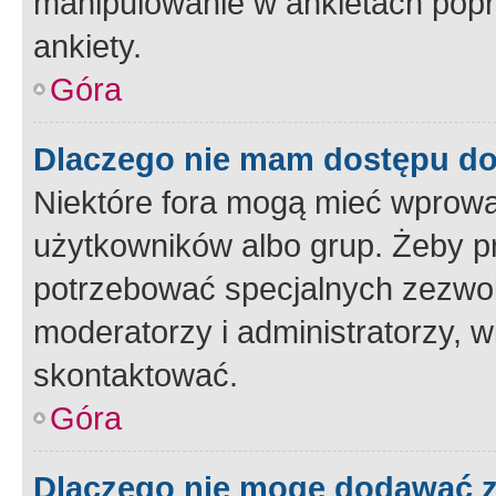
manipulowanie w ankietach popr
ankiety.
Góra
Dlaczego nie mam dostępu d
Niektóre fora mogą mieć wprowa
użytkowników albo grup. Żeby pr
potrzebować specjalnych zezwole
moderatorzy i administratorzy, w
skontaktować.
Góra
Dlaczego nie mogę dodawać 