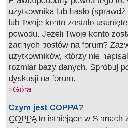
Prawdopodobny powód tego to:
użytkownika lub hasło (sprawdź e
lub Twoje konto zostało usunięte
powodu. Jeżeli Twoje konto zost
żadnych postów na forum? Zazw
użytkowników, którzy nie napisa
rozmiar bazy danych. Spróbuj po
dyskusji na forum.
Góra
Czym jest COPPA?
COPPA
to istniejące w Stanach