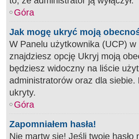
to, że administrator ją wyłączył.
Góra
Jak mogę ukryć moją obecno
W Panelu użytkownika (UCP) w 
znajdziesz opcję Ukryj moją obe
będziesz widoczny na liście użyt
administratorów oraz dla siebie.
ukryty.
Góra
Zapomniałem hasła!
Nie martw się! Jeśli twoje hasło