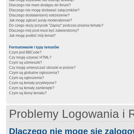
Jak mogę edytować lub usunąć ankietę?
Dlaczego nie mam dostępu do forum?
Dlaczego nie mogę dodawać załączników?
Dlaczego dostałam(em) ostrzeżenie?
Jak mogę zgłosić posty moderatorowi?
Do czego służy przycisk "Zapisz" podczas pisania tematu?
Dlaczego mój post musi być zatwierdzony?
Jak mogę podbić mój temat?
Formatowanie i typy tematów
Czym jest BBCode?
Czy mogę używać HTML?
Czym są uśmieszki?
Czy mogę umieszczać obrazki w poście?
Czym są globalne ogłoszenia?
Czym są ogłoszenia?
Czym są tematy przyklejone?
Czym są tematy zamknięte?
Czym są ikony tematu?
Problemy Logowania i R
Dlaczego nie mogę się zalog