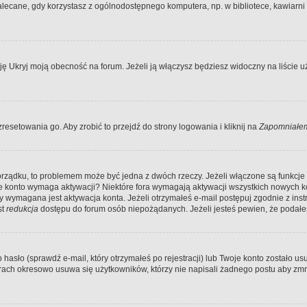
ecane, gdy korzystasz z ogólnodostępnego komputera, np. w bibliotece, kawiarni in
Ukryj moją obecność na forum. Jeżeli ją włączysz będziesz widoczny na liście uży
resetowania go. Aby zrobić to przejdź do strony logowania i kliknij na
Zapomniałem
porządku, to problemem może być jedna z dwóch rzeczy. Jeżeli włączone są funkcj
twoje konto wymaga aktywacji? Niektóre fora wymagają aktywacji wszystkich nowych 
wymagana jest aktywacja konta. Jeżeli otrzymałeś e-mail postępuj zgodnie z instruk
st
redukcja
dostępu do forum osób niepożądanych. Jeżeli jesteś pewien, że podałe
o (sprawdź e-mail, który otrzymałeś po rejestracji) lub Twoje konto zostało usun
rach okresowo usuwa się użytkowników, którzy nie napisali żadnego postu aby zmn