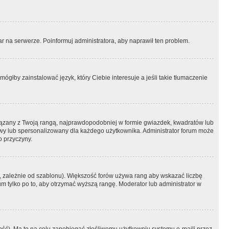
r na serwerze. Poinformuj administratora, aby naprawił ten problem.
ógłby zainstalować język, który Ciebie interesuje a jeśli takie tłumaczenie
iązany z Twoją rangą, najprawdopodobniej w formie gwiazdek, kwadratów lub
atowy lub spersonalizowany dla każdego użytkownika. Administrator forum może
o przyczyny.
, zależnie od szablonu). Większość forów używa rang aby wskazać liczbę
um tylko po to, aby otrzymać wyższą rangę. Moderator lub administrator w