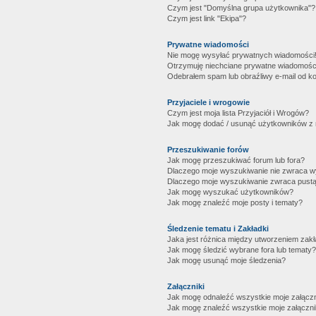
Czym jest "Domyślna grupa użytkownika"?
Czym jest link "Ekipa"?
Prywatne wiadomości
Nie mogę wysyłać prywatnych wiadomości
Otrzymuję niechciane prywatne wiadomośc
Odebrałem spam lub obraźliwy e-mail od ko
Przyjaciele i wrogowie
Czym jest moja lista Przyjaciół i Wrogów?
Jak mogę dodać / usunąć użytkowników z mo
Przeszukiwanie forów
Jak mogę przeszukiwać forum lub fora?
Dlaczego moje wyszukiwanie nie zwraca 
Dlaczego moje wyszukiwanie zwraca pustą
Jak mogę wyszukać użytkowników?
Jak mogę znaleźć moje posty i tematy?
Śledzenie tematu i Zakładki
Jaka jest różnica między utworzeniem zakł
Jak mogę śledzić wybrane fora lub tematy?
Jak mogę usunąć moje śledzenia?
Załączniki
Jak mogę odnaleźć wszystkie moje załączn
Jak mogę znaleźć wszystkie moje załączni