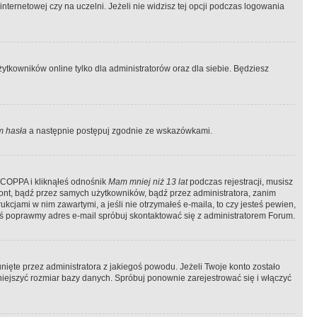
ternetowej czy na uczelni. Jeżeli nie widzisz tej opcji podczas logowania
tkowników online tylko dla administratorów oraz dla siebie. Będziesz
 hasła
a następnie postępuj zgodnie ze wskazówkami.
e COPPA i kliknąłeś odnośnik
Mam mniej niż 13 lat
podczas rejestracji, musisz
kont, bądź przez samych użytkowników, bądź przez administratora, zanim
cjami w nim zawartymi, a jeśli nie otrzymałeś e-maila, to czy jesteś pewien,
ś poprawmy adres e-mail spróbuj skontaktować się z administratorem Forum.
ięte przez administratora z jakiegoś powodu. Jeżeli Twoje konto zostało
iejszyć rozmiar bazy danych. Spróbuj ponownie zarejestrować się i włączyć