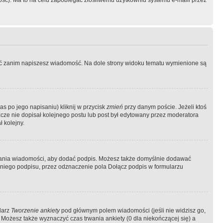
ość). Ma to na celu zapobiegać złośliwemu użytkowniu systemu e-maili przez
ować zanim napiszesz wiadomość. Na dole strony widoku tematu wymienione są
as po jego napisaniu) kliknij w przycisk
zmień
przy danym poście. Jeżeli ktoś
szcze nie dopisał kolejnego postu lub post był edytowany przez moderatora
 kolejny.
łania wiadomości, aby dodać podpis. Możesz także domyślnie dodawać
niego podpisu, przez odznaczenie pola Dołącz podpis w formularzu
larz
Tworzenie ankiety
pod głównym polem wiadomości (jeśli nie widzisz go,
 Możesz także wyznaczyć czas trwania ankiety (0 dla niekończącej się) a