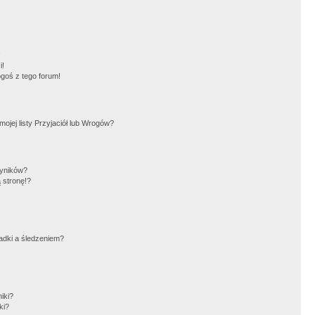
!
i!
goś z tego forum!
jej listy Przyjaciół lub Wrogów?
wyników?
 stronę!?
adki a śledzeniem?
iki?
ki?