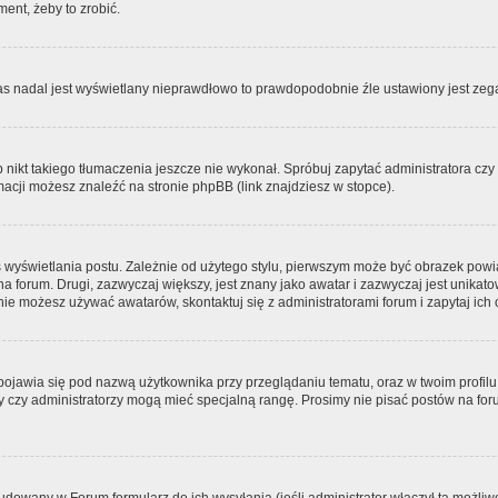
ment, żeby to zrobić.
zas nadal jest wyświetlany nieprawdłowo to prawdopodobnie źle ustawiony jest zega
ikt takiego tłumaczenia jeszcze nie wykonał. Spróbuj zapytać administratora czy m
acji możesz znaleźć na stronie phpBB (link znajdziesz w stopce).
 wyświetlania postu. Zależnie od użytego stylu, pierwszym może być obrazek pow
 na forum. Drugi, zazwyczaj większy, jest znany jako awatar i zazwyczaj jest unik
ie możesz używać awatarów, skontaktuj się z administratorami forum i zapytaj ich 
pojawia się pod nazwą użytkownika przy przeglądaniu tematu, oraz w twoim profilu
zy czy administratorzy mogą mieć specjalną rangę. Prosimy nie pisać postów na for