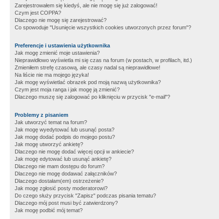
Zarejestrowałem się kiedyś, ale nie mogę się już zalogować!
Czym jest COPPA?
Dlaczego nie mogę się zarejestrować?
Co spowoduje "Usunięcie wszystkich cookies utworzonych przez forum"?
Preferencje i ustawienia użytkownika
Jak mogę zmienić moje ustawienia?
Nieprawidłowo wyświetla mi się czas na forum (w postach, w profilach, itd.)
Zmieniłem strefę czasową, ale czasy nadal są nieprawidłowe!
Na liście nie ma mojego języka!
Jak mogę wyświetlać obrazek pod moją nazwą użytkownika?
Czym jest moja ranga i jak mogę ją zmienić?
Dlaczego muszę się zalogować po kliknięciu w przycisk "e-mail"?
Problemy z pisaniem
Jak utworzyć temat na forum?
Jak mogę wyedytować lub usunąć posta?
Jak mogę dodać podpis do mojego postu?
Jak mogę utworzyć ankietę?
Dlaczego nie mogę dodać więcej opcji w ankiecie?
Jak mogę edytować lub usunąć ankietę?
Dlaczego nie mam dostępu do forum?
Dlaczego nie mogę dodawać załączników?
Dlaczego dostałam(em) ostrzeżenie?
Jak mogę zgłosić posty moderatorowi?
Do czego służy przycisk "Zapisz" podczas pisania tematu?
Dlaczego mój post musi być zatwierdzony?
Jak mogę podbić mój temat?