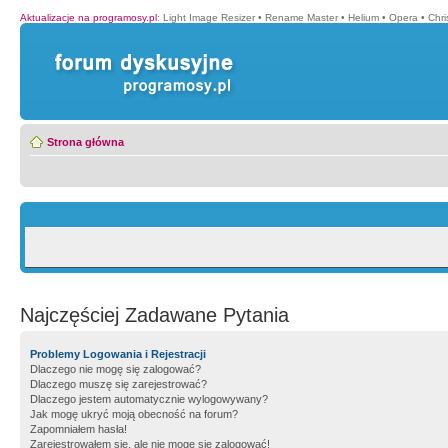
Aktualizacje na programosy.pl
:
Light Image Resizer
•
Rename Master
•
Helium
•
Opera
•
Chr
Strona główna
Najczęściej Zadawane Pytania
Problemy Logowania i Rejestracji
Dlaczego nie mogę się zalogować?
Dlaczego muszę się zarejestrować?
Dlaczego jestem automatycznie wylogowywany?
Jak mogę ukryć moją obecność na forum?
Zapomniałem hasła!
Zarejestrowałem się, ale nie mogę się zalogować!