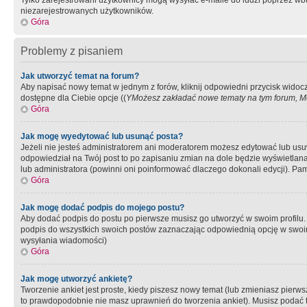
Tylko zarejestrowani użytkownicy mogą wysyłać e-maile do ludzi poprzez wbu
niezarejestrowanych użytkowników.
Góra
Problemy z pisaniem
Jak utworzyć temat na forum?
Aby napisać nowy temat w jednym z forów, kliknij odpowiedni przycisk widoc
dostępne dla Ciebie opcje ((
YMożesz zakładać nowe tematy na tym forum, Mo
Góra
Jak mogę wyedytować lub usunąć posta?
Jeżeli nie jesteś administratorem ani moderatorem możesz edytować lub usuwać
odpowiedział na Twój post to po zapisaniu zmian na dole będzie wyświetlana 
lub administratora (powinni oni poinformować dlaczego dokonali edycji). Pam
Góra
Jak mogę dodać podpis do mojego postu?
Aby dodać podpis do postu po pierwsze musisz go utworzyć w swoim profilu.
podpis do wszystkich swoich postów zaznaczając odpowiednią opcję w swoi
wysyłania wiadomości)
Góra
Jak mogę utworzyć ankietę?
Tworzenie ankiet jest proste, kiedy piszesz nowy temat (lub zmieniasz pier
to prawdopodobnie nie masz uprawnień do tworzenia ankiet). Musisz podać tyt