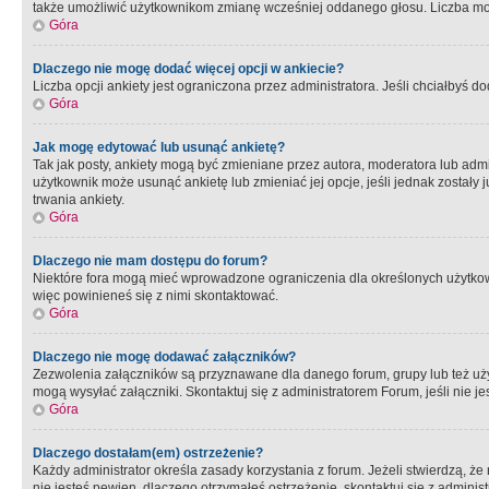
także umożliwić użytkownikom zmianę wcześniej oddanego głosu. Liczba możl
Góra
Dlaczego nie mogę dodać więcej opcji w ankiecie?
Liczba opcji ankiety jest ograniczona przez administratora. Jeśli chciałbyś do
Góra
Jak mogę edytować lub usunąć ankietę?
Tak jak posty, ankiety mogą być zmieniane przez autora, moderatora lub admi
użytkownik może usunąć ankietę lub zmieniać jej opcje, jeśli jednak został
trwania ankiety.
Góra
Dlaczego nie mam dostępu do forum?
Niektóre fora mogą mieć wprowadzone ograniczenia dla określonych użytkowni
więc powinieneś się z nimi skontaktować.
Góra
Dlaczego nie mogę dodawać załączników?
Zezwolenia załączników są przyznawane dla danego forum, grupy lub też uż
mogą wysyłać załączniki. Skontaktuj się z administratorem Forum, jeśli nie
Góra
Dlaczego dostałam(em) ostrzeżenie?
Każdy administrator określa zasady korzystania z forum. Jeżeli stwierdzą, ż
nie jesteś pewien, dlaczego otrzymałeś ostrzeżenie, skontaktuj sie z adminis