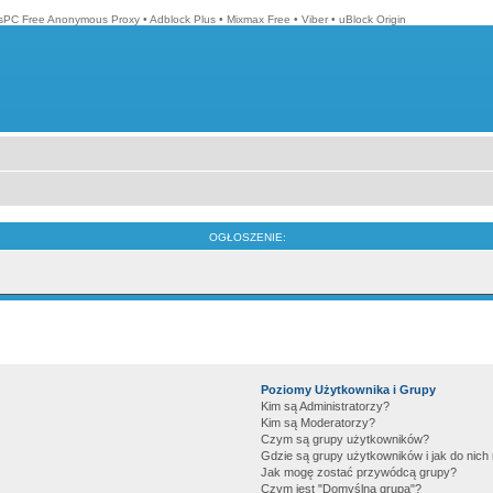
isPC Free Anonymous Proxy
•
Adblock Plus
•
Mixmax Free
•
Viber
•
uBlock Origin
OGŁOSZENIE:
Poziomy Użytkownika i Grupy
Kim są Administratorzy?
Kim są Moderatorzy?
Czym są grupy użytkowników?
Gdzie są grupy użytkowników i jak do nic
Jak mogę zostać przywódcą grupy?
Czym jest "Domyślna grupa"?