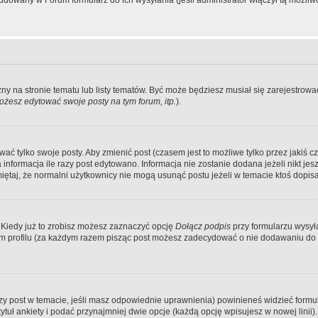
dowany w Forum formularz do ich wysyłania (jeśli administrator włączył tą możliw
zny na stronie tematu lub listy tematów. Być może będziesz musiał się zarejestr
żesz edytować swoje posty na tym forum, itp.
).
 tylko swoje posty. Aby zmienić post (czasem jest to możliwe tylko przez jakiś cz
informacja ile razy post edytowano. Informacja nie zostanie dodana jeżeli nikt je
iętaj, że normalni użytkownicy nie mogą usunąć postu jeżeli w temacie ktoś dopisał
 Kiedy już to zrobisz możesz zaznaczyć opcję
Dołącz podpis
przy formularzu wysy
m profilu (za każdym razem pisząc post możesz zadecydować o nie dodawaniu do 
wszy post w temacie, jeśli masz odpowiednie uprawnienia) powinieneś widzieć formu
uł ankiety i podać przynajmniej dwie opcje (każdą opcję wpisujesz w nowej linii).