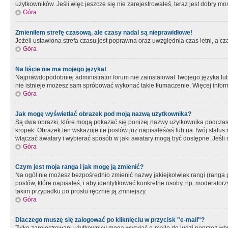
użytkowników. Jeśli więc jeszcze się nie zarejestrowałeś, teraz jest dobry mo
Góra
Zmieniłem strefę czasową, ale czasy nadal są nieprawidłowe!
Jeżeli ustawiona strefa czasu jest poprawna oraz uwzględnia czas letni, a c
Góra
Na liście nie ma mojego języka!
Najprawdopodobniej administrator forum nie zainstalował Twojego języka lub n
nie istnieje możesz sam spróbować wykonać takie tłumaczenie. Więcej inform
Góra
Jak mogę wyświetlać obrazek pod moją nazwą użytkownika?
Są dwa obrazki, które mogą pokazać się poniżej nazwy użytkownika podczas
kropek. Obrazek ten wskazuje ile postów już napisałeś/aś lub na Twój status
włączać awatary i wybierać sposób w jaki awatary mogą być dostępne. Jeśli n
Góra
Czym jest moja ranga i jak mogę ją zmienić?
Na ogół nie możesz bezpośrednio zmienić nazwy jakiejkolwiek rangi (ranga 
postów, które napisałeś, i aby identyfikować konkretne osoby, np. moderator
takim przypadku po prostu ręcznie ją zmniejszy.
Góra
Dlaczego muszę się zalogować po kliknięciu w przycisk "e-mail"?