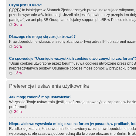
Czym jest COPPA?
COPPA
to istniejące w Stanach Zjednoczonych prawo, nakazujące witrynom
przechowywanie w/w informacji. Jeżeli nie jesteś pewien, czy przepis ten dot
pamiętać, że ani phpBB Group, ani oficjalny support phpBB w Polsce nie mają
Góra
Dlaczego nie mogę się zarejestrować?
Prawdopodobnie właściciel strony zbanował Twój adres IP lub zabronił nazwy 
Góra
Co spowoduje "Usunięcie wszystkich cookies utworzonych przez forum"
“Usuń cookies utworzone przez forum” usuwa cookies utworzone przez phpBB3
nieprzeczytanych postów. Usunięcie cookies może pomóc w przypadku pro
Góra
Preferencje i ustawienia użytkownika
Jak mogę zmienić moje ustawienia?
Wszystkie Twoje ustawienia (jeśli jesteś zarejestrowany) są zapisane w bazie 
preferencji.
Góra
Nieprawidłowo wyświetla mi się czas na forum (w postach, w profilach, itd.
Rzadko się zdarza, że serwer ma źle ustawiony czas i prawdopodobnie podane 
wybierając strefę czasową odpowiednią dla twojego obszaru (np Berlin, Bruk