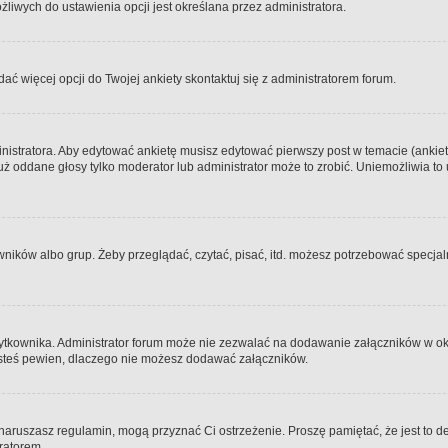
iwych do ustawienia opcji jest określana przez administratora.
dać więcej opcji do Twojej ankiety skontaktuj się z administratorem forum.
nistratora. Aby edytować ankietę musisz edytować pierwszy post w temacie (ankieta
y już oddane głosy tylko moderator lub administrator może to zrobić. Uniemożliwia
ków albo grup. Żeby przeglądać, czytać, pisać, itd. możesz potrzebować specjalny
ytkownika. Administrator forum może nie zezwalać na dodawanie załączników w o
 jesteś pewien, dlaczego nie możesz dodawać załączników.
e naruszasz regulamin, mogą przyznać Ci ostrzeżenie. Proszę pamiętać, że jest to d
tratorem.