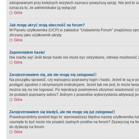
zalogowanym przy kolejnych wizytach zaznacz powyższą opcję. Nie jest to zal
oznacza to, że administrator ją wyłączył.
Góra
Jak mogę ukryć moją obecność na forum?
W Panelu użytkownika (UCP) w zakładce “Ustawienia Forum” znajdziesz opcję 
zliczany jako użytkownik ukryty.
Góra
Zapomniałem hasła!
Nie martw się! Jeśli twoje hasło nie może byc odzyskane, istnieje możliwość z
Góra
Zarejestrowałem się, ale nie mogę się zalogować!
Na początku sprawdź, czy wpisujesz poprawny login i hasło. Jeżeli te są w 
postąpić zgodnie z otrzymanymi instrukcjami. Jeżeli tak nie jest, to może 
można się na nie logować. Po rejestracji powinieneś otrzymać wiadomość czy 
że podałeś poprawny adres? Jednym z powodów wykorzystania aktywacji je
Góra
Zarejestrowałem się kiedyś, ale nie mogę się już zalogować!
Prawdopodobny powód tego to: wprowadzasz błędna nazwę użytkownika lub hasł
usunięte to być może nie pisałeś żadnych postów na forum? Zazwyczaj na fo
do dyskusji na forum.
Góra