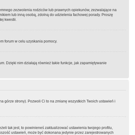
semnego zezwolenia rodziców lub prawnych opiekunów, zezwalające na
awnikiem lub inną osobą, zdolną do udzielenia fachowej porady. Proszę
j kwestii.
orem forum w celu uzyskania pomocy.
. Dzięki nim działają również takie funkcje, jak zapamiętywanie
a górze strony). Pozwoli Ci to na zmianę wszystkich Twoich ustawień i
li tak jest, to powinieneś zaktualizować ustawienia twojego profilu,
większość ustawień, może być dokonana jedynie przez zarejestrowanych