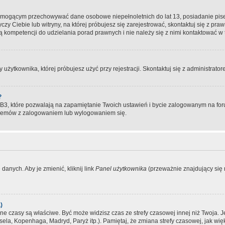
, mogącym przechowywać dane osobowe niepełnoletnich do lat 13, posiadanie pi
yczy Ciebie lub witryny, na której próbujesz się zarejestrować, skontaktuj się z pr
 kompetencji do udzielania porad prawnych i nie należy się z nimi kontaktować w te
użytkownika, której próbujesz użyć przy rejestracji. Skontaktuj się z administrat
?
, które pozwalają na zapamiętanie Twoich ustawień i bycie zalogowanym na forum
blemów z zalogowaniem lub wylogowaniem się.
danych. Aby je zmienić, kliknij link
Panel użytkownika
(przeważnie znajdujący się n
)
czasy są właściwe. Być może widzisz czas ze strefy czasowej innej niż Twoja. Jeże
sela, Kopenhaga, Madryd, Paryż itp.). Pamiętaj, że zmiana strefy czasowej, jak 