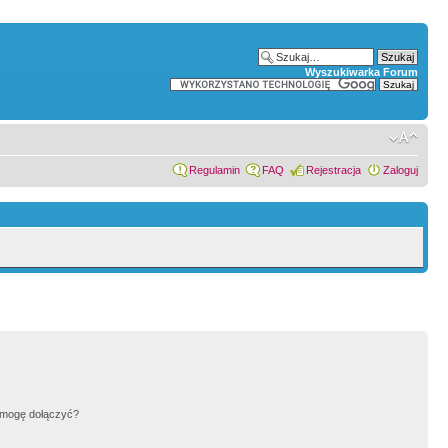
Wyszukiwarka Forum
Regulamin
FAQ
Rejestracja
Zaloguj
h mogę dołączyć?