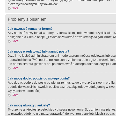
Tylko zarejestrowani użytkownicy mogą wysyłać e-maile do ludzi poprzez wbu
niezarejestrowanych użytkowników.
Góra
Problemy z pisaniem
Jak utworzyć temat na forum?
Aby napisać nowy temat w jednym z forów, kliknij odpowiedni przycisk widoc
dostępne dla Ciebie opcje ((
YMożesz zakładać nowe tematy na tym forum, Mo
Góra
Jak mogę wyedytować lub usunąć posta?
Jeżeli nie jesteś administratorem ani moderatorem możesz edytować lub usuwać
odpowiedział na Twój post to po zapisaniu zmian na dole będzie wyświetlana 
lub administratora (powinni oni poinformować dlaczego dokonali edycji). Pam
Góra
Jak mogę dodać podpis do mojego postu?
Aby dodać podpis do postu po pierwsze musisz go utworzyć w swoim profilu.
podpis do wszystkich swoich postów zaznaczając odpowiednią opcję w swoi
wysyłania wiadomości)
Góra
Jak mogę utworzyć ankietę?
Tworzenie ankiet jest proste, kiedy piszesz nowy temat (lub zmieniasz pier
to prawdopodobnie nie masz uprawnień do tworzenia ankiet). Musisz podać tyt