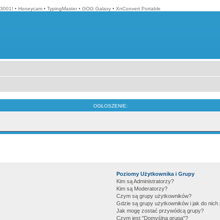
3001!
•
Honeycam
•
TypingMaster
•
GOG Galaxy
•
XnConvert Portable
OGŁOSZENIE:
Poziomy Użytkownika i Grupy
Kim są Administratorzy?
Kim są Moderatorzy?
Czym są grupy użytkowników?
Gdzie są grupy użytkowników i jak do nic
Jak mogę zostać przywódcą grupy?
Czym jest "Domyślna grupa"?