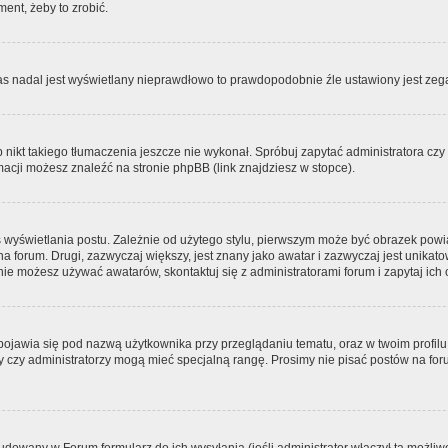
ment, żeby to zrobić.
zas nadal jest wyświetlany nieprawdłowo to prawdopodobnie źle ustawiony jest zega
ikt takiego tłumaczenia jeszcze nie wykonał. Spróbuj zapytać administratora czy m
acji możesz znaleźć na stronie phpBB (link znajdziesz w stopce).
 wyświetlania postu. Zależnie od użytego stylu, pierwszym może być obrazek pow
 na forum. Drugi, zazwyczaj większy, jest znany jako awatar i zazwyczaj jest unik
ie możesz używać awatarów, skontaktuj się z administratorami forum i zapytaj ich 
pojawia się pod nazwą użytkownika przy przeglądaniu tematu, oraz w twoim profilu
zy czy administratorzy mogą mieć specjalną rangę. Prosimy nie pisać postów na for