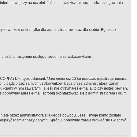
ternetowej czy na uczelni. Jeżeli nie widzisz tej opcji podczas logowania
tkowników online tylko dla administratorów oraz dla siebie. Będziesz
 hasła
a następnie postępuj zgodnie ze wskazówkami.
e COPPA i kliknąłeś odnośnik
Mam mniej niż 13 lat
podczas rejestracji, musisz
kont, bądź przez samych użytkowników, bądź przez administratora, zanim
cjami w nim zawartymi, a jeśli nie otrzymałeś e-maila, to czy jesteś pewien,
ś poprawmy adres e-mail spróbuj skontaktować się z administratorem Forum.
ięte przez administratora z jakiegoś powodu. Jeżeli Twoje konto zostało
iejszyć rozmiar bazy danych. Spróbuj ponownie zarejestrować się i włączyć