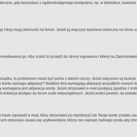
ecane, gdy korzystasz z ogólnodostępnego komputera, np. w bibliotece, kawiarni in
Ukryj moją obecność na forum. Jeżeli ją włączysz będziesz widoczny na liście uży
resetowania go. Aby zrobić to przejdź do strony logowania i kliknij na
Zapomniałem
porządku, to problemem może być jedna z dwóch rzeczy. Jeżeli włączone są funkcj
twoje konto wymaga aktywacji? Niektóre fora wymagają aktywacji wszystkich nowych 
wymagana jest aktywacja konta. Jeżeli otrzymałeś e-mail postępuj zgodnie z instruk
st
redukcja
dostępu do forum osób niepożądanych. Jeżeli jesteś pewien, że podałe
o (sprawdź e-mail, który otrzymałeś po rejestracji) lub Twoje konto zostało usun
rach okresowo usuwa się użytkowników, którzy nie napisali żadnego postu aby zmn