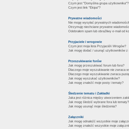
Czym jest "Domyślna grupa użytkownika"?
Czym jest link "Ekipa"?
Prywatne wiadomości
Nie mogę wysyłać prywatnych wiadomości
Otrzymuję niechciane prywatne wiadomośc
Odebrałem spam lub obraźliwy e-mail od ko
Przyjaciele i wrogowie
Czym jest moja lista Przyjaciół i Wrogów?
Jak mogę dodać / usunąć użytkowników z mo
Przeszukiwanie forów
Jak mogę przeszukiwać forum lub fora?
Dlaczego moje wyszukiwanie nie zwraca 
Dlaczego moje wyszukiwanie zwraca pustą
Jak mogę wyszukać użytkowników?
Jak mogę znaleźć moje posty i tematy?
Śledzenie tematu i Zakładki
Jaka jest różnica między utworzeniem zakł
Jak mogę śledzić wybrane fora lub tematy?
Jak mogę usunąć moje śledzenia?
Załączniki
Jak mogę odnaleźć wszystkie moje załączn
Jak mogę znaleźć wszystkie moje załączni