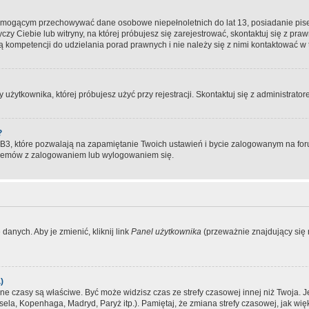
, mogącym przechowywać dane osobowe niepełnoletnich do lat 13, posiadanie pi
yczy Ciebie lub witryny, na której próbujesz się zarejestrować, skontaktuj się z pr
 kompetencji do udzielania porad prawnych i nie należy się z nimi kontaktować w te
użytkownika, której próbujesz użyć przy rejestracji. Skontaktuj się z administrat
?
, które pozwalają na zapamiętanie Twoich ustawień i bycie zalogowanym na forum
blemów z zalogowaniem lub wylogowaniem się.
danych. Aby je zmienić, kliknij link
Panel użytkownika
(przeważnie znajdujący się n
)
czasy są właściwe. Być może widzisz czas ze strefy czasowej innej niż Twoja. Jeże
sela, Kopenhaga, Madryd, Paryż itp.). Pamiętaj, że zmiana strefy czasowej, jak 