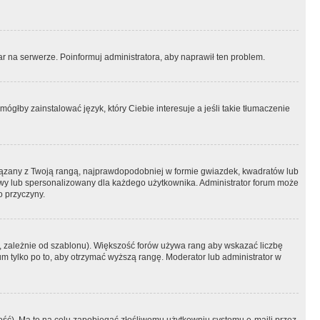
r na serwerze. Poinformuj administratora, aby naprawił ten problem.
ógłby zainstalować język, który Ciebie interesuje a jeśli takie tłumaczenie
iązany z Twoją rangą, najprawdopodobniej w formie gwiazdek, kwadratów lub
atowy lub spersonalizowany dla każdego użytkownika. Administrator forum może
o przyczyny.
, zależnie od szablonu). Większość forów używa rang aby wskazać liczbę
um tylko po to, aby otrzymać wyższą rangę. Moderator lub administrator w