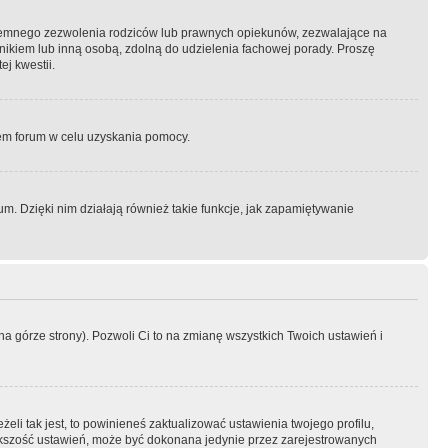
semnego zezwolenia rodziców lub prawnych opiekunów, zezwalające na
awnikiem lub inną osobą, zdolną do udzielenia fachowej porady. Proszę
j kwestii.
orem forum w celu uzyskania pomocy.
. Dzięki nim działają również takie funkcje, jak zapamiętywanie
a górze strony). Pozwoli Ci to na zmianę wszystkich Twoich ustawień i
li tak jest, to powinieneś zaktualizować ustawienia twojego profilu,
większość ustawień, może być dokonana jedynie przez zarejestrowanych