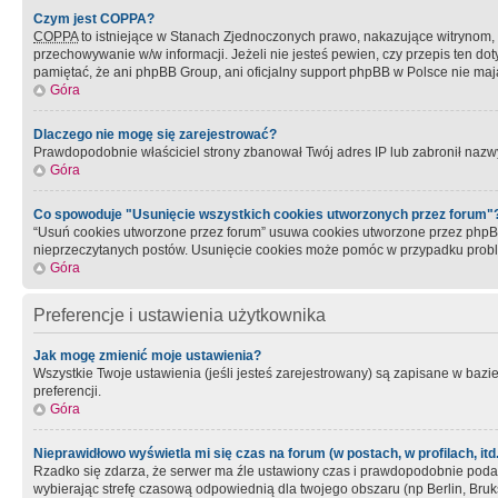
Czym jest COPPA?
COPPA
to istniejące w Stanach Zjednoczonych prawo, nakazujące witrynom
przechowywanie w/w informacji. Jeżeli nie jesteś pewien, czy przepis ten dot
pamiętać, że ani phpBB Group, ani oficjalny support phpBB w Polsce nie mają
Góra
Dlaczego nie mogę się zarejestrować?
Prawdopodobnie właściciel strony zbanował Twój adres IP lub zabronił nazwy 
Góra
Co spowoduje "Usunięcie wszystkich cookies utworzonych przez forum"
“Usuń cookies utworzone przez forum” usuwa cookies utworzone przez phpBB3
nieprzeczytanych postów. Usunięcie cookies może pomóc w przypadku pro
Góra
Preferencje i ustawienia użytkownika
Jak mogę zmienić moje ustawienia?
Wszystkie Twoje ustawienia (jeśli jesteś zarejestrowany) są zapisane w bazie 
preferencji.
Góra
Nieprawidłowo wyświetla mi się czas na forum (w postach, w profilach, itd.
Rzadko się zdarza, że serwer ma źle ustawiony czas i prawdopodobnie podane 
wybierając strefę czasową odpowiednią dla twojego obszaru (np Berlin, Bruk