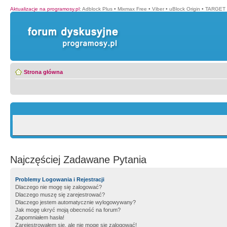
Aktualizacje na programosy.pl
:
Adblock Plus
•
Mixmax Free
•
Viber
•
uBlock Origin
•
TARGET 
Strona główna
Najczęściej Zadawane Pytania
Problemy Logowania i Rejestracji
Dlaczego nie mogę się zalogować?
Dlaczego muszę się zarejestrować?
Dlaczego jestem automatycznie wylogowywany?
Jak mogę ukryć moją obecność na forum?
Zapomniałem hasła!
Zarejestrowałem się, ale nie mogę się zalogować!