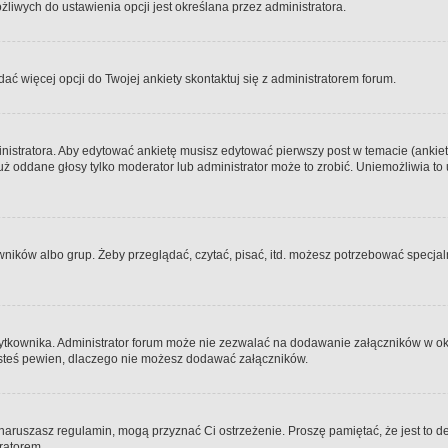
iwych do ustawienia opcji jest określana przez administratora.
dać więcej opcji do Twojej ankiety skontaktuj się z administratorem forum.
nistratora. Aby edytować ankietę musisz edytować pierwszy post w temacie (ankieta
y już oddane głosy tylko moderator lub administrator może to zrobić. Uniemożliwia
ków albo grup. Żeby przeglądać, czytać, pisać, itd. możesz potrzebować specjalny
ytkownika. Administrator forum może nie zezwalać na dodawanie załączników w o
 jesteś pewien, dlaczego nie możesz dodawać załączników.
e naruszasz regulamin, mogą przyznać Ci ostrzeżenie. Proszę pamiętać, że jest to d
tratorem.