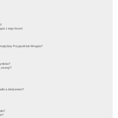
!
i!
goś z tego forum!
jej listy Przyjaciół lub Wrogów?
wyników?
 stronę!?
adki a śledzeniem?
iki?
ki?