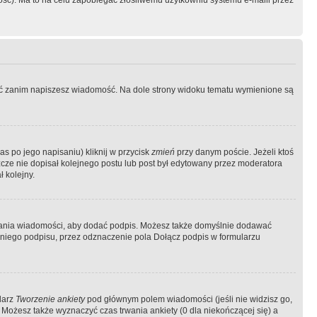
ość). Ma to na celu zapobiegać złośliwemu użytkowniu systemu e-maili przez
ować zanim napiszesz wiadomość. Na dole strony widoku tematu wymienione są
as po jego napisaniu) kliknij w przycisk
zmień
przy danym poście. Jeżeli ktoś
szcze nie dopisał kolejnego postu lub post był edytowany przez moderatora
 kolejny.
łania wiadomości, aby dodać podpis. Możesz także domyślnie dodawać
niego podpisu, przez odznaczenie pola Dołącz podpis w formularzu
larz
Tworzenie ankiety
pod głównym polem wiadomości (jeśli nie widzisz go,
 Możesz także wyznaczyć czas trwania ankiety (0 dla niekończącej się) a