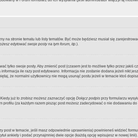
dowany w Forum formularz do ich wysyłania (jeśli administrator włączył tą możliw
zny na stronie tematu lub listy tematów. Być może będziesz musiał się zarejestr
żesz edytować swoje posty na tym forum, itp.
).
 tylko swoje posty. Aby zmienić post (czasem jest to możliwe tylko przez jakiś cz
informacja ile razy post edytowano. Informacja nie zostanie dodana jeżeli nikt je
iętaj, że normalni użytkownicy nie mogą usunąć postu jeżeli w temacie ktoś dopisał
 Kiedy już to zrobisz możesz zaznaczyć opcję
Dołącz podpis
przy formularzu wysy
m profilu (za każdym razem pisząc post możesz zadecydować o nie dodawaniu do 
wszy post w temacie, jeśli masz odpowiednie uprawnienia) powinieneś widzieć formu
uł ankiety i podać przynajmniej dwie opcje (każdą opcję wpisujesz w nowej linii).