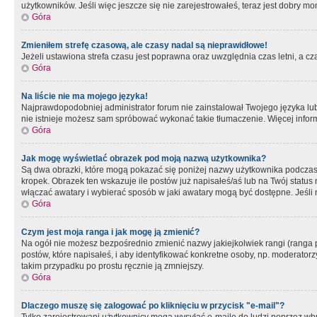
użytkowników. Jeśli więc jeszcze się nie zarejestrowałeś, teraz jest dobry mo
Góra
Zmieniłem strefę czasową, ale czasy nadal są nieprawidłowe!
Jeżeli ustawiona strefa czasu jest poprawna oraz uwzględnia czas letni, a c
Góra
Na liście nie ma mojego języka!
Najprawdopodobniej administrator forum nie zainstalował Twojego języka lub n
nie istnieje możesz sam spróbować wykonać takie tłumaczenie. Więcej inform
Góra
Jak mogę wyświetlać obrazek pod moją nazwą użytkownika?
Są dwa obrazki, które mogą pokazać się poniżej nazwy użytkownika podczas
kropek. Obrazek ten wskazuje ile postów już napisałeś/aś lub na Twój status
włączać awatary i wybierać sposób w jaki awatary mogą być dostępne. Jeśli n
Góra
Czym jest moja ranga i jak mogę ją zmienić?
Na ogół nie możesz bezpośrednio zmienić nazwy jakiejkolwiek rangi (ranga 
postów, które napisałeś, i aby identyfikować konkretne osoby, np. moderator
takim przypadku po prostu ręcznie ją zmniejszy.
Góra
Dlaczego muszę się zalogować po kliknięciu w przycisk "e-mail"?