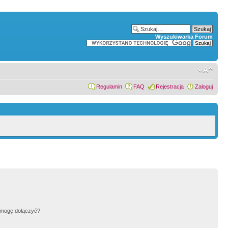
Wyszukiwarka Forum
Regulamin
FAQ
Rejestracja
Zaloguj
h mogę dołączyć?