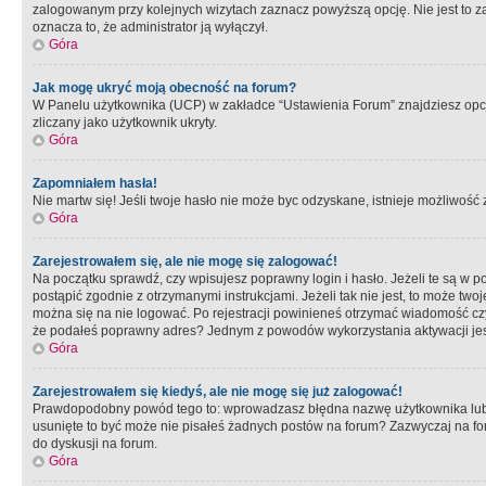
zalogowanym przy kolejnych wizytach zaznacz powyższą opcję. Nie jest to zal
oznacza to, że administrator ją wyłączył.
Góra
Jak mogę ukryć moją obecność na forum?
W Panelu użytkownika (UCP) w zakładce “Ustawienia Forum” znajdziesz opcję 
zliczany jako użytkownik ukryty.
Góra
Zapomniałem hasła!
Nie martw się! Jeśli twoje hasło nie może byc odzyskane, istnieje możliwość z
Góra
Zarejestrowałem się, ale nie mogę się zalogować!
Na początku sprawdź, czy wpisujesz poprawny login i hasło. Jeżeli te są w 
postąpić zgodnie z otrzymanymi instrukcjami. Jeżeli tak nie jest, to może 
można się na nie logować. Po rejestracji powinieneś otrzymać wiadomość czy 
że podałeś poprawny adres? Jednym z powodów wykorzystania aktywacji je
Góra
Zarejestrowałem się kiedyś, ale nie mogę się już zalogować!
Prawdopodobny powód tego to: wprowadzasz błędna nazwę użytkownika lub hasł
usunięte to być może nie pisałeś żadnych postów na forum? Zazwyczaj na fo
do dyskusji na forum.
Góra