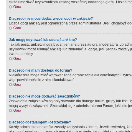
także umożliwić użytkownikom zmianę wcześniej oddanego głosu. Liczba możl
Góra
Dlaczego nie mogę dodać więcej opcji w ankiecie?
Liczba opcji ankiety jest ograniczona przez administratora. Jeśli chciałbyś do
Góra
Jak mogę edytować lub usunąć ankietę?
Tak jak posty, ankiety mogą być zmieniane przez autora, moderatora lub admi
użytkownik może usunąć ankietę lub zmieniać jej opcje, jeśli jednak został
trwania ankiety.
Góra
Dlaczego nie mam dostępu do forum?
Niektóre fora mogą mieć wprowadzone ograniczenia dla określonych użytkowni
więc powinieneś się z nimi skontaktować.
Góra
Dlaczego nie mogę dodawać załączników?
Zezwolenia załączników są przyznawane dla danego forum, grupy lub też uż
mogą wysyłać załączniki. Skontaktuj się z administratorem Forum, jeśli nie
Góra
Dlaczego dostałam(em) ostrzeżenie?
Każdy administrator określa zasady korzystania z forum. Jeżeli stwierdzą, ż
nie jesteś pewien, dlaczego otrzymałeś ostrzeżenie, skontaktuj sie z adminis