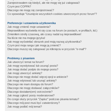
Zarejestrowałem się kiedyś, ale nie mogę się już zalogować!
Czym jest COPPA?
Dlaczego nie mogę się zarejestrować?
Co spowoduje "Usunięcie wszystkich cookies utworzonych przez forum"?
Preferencje i ustawienia użytkownika
Jak mogę zmienić moje ustawienia?
Nieprawidłowo wyświetla mi się czas na forum (w postach, w profilach, itd.)
Zmieniłem strefę czasową, ale czasy nadal są nieprawidłowe!
Na liście nie ma mojego języka!
Jak mogę wyświetlać obrazek pod moją nazwą użytkownika?
Czym jest moja ranga i jak mogę ją zmienić?
Dlaczego muszę się zalogować po kliknięciu w przycisk "e-mail"?
Problemy z pisaniem
Jak utworzyć temat na forum?
Jak mogę wyedytować lub usunąć posta?
Jak mogę dodać podpis do mojego postu?
Jak mogę utworzyć ankietę?
Dlaczego nie mogę dodać więcej opcji w ankiecie?
Jak mogę edytować lub usunąć ankietę?
Dlaczego nie mam dostępu do forum?
Dlaczego nie mogę dodawać załączników?
Dlaczego dostałam(em) ostrzeżenie?
Jak mogę zgłosić posty moderatorowi?
Do czego służy przycisk "Zapisz" podczas pisania tematu?
Dlaczego mój post musi być zatwierdzony?
Jak mogę podbić mój temat?