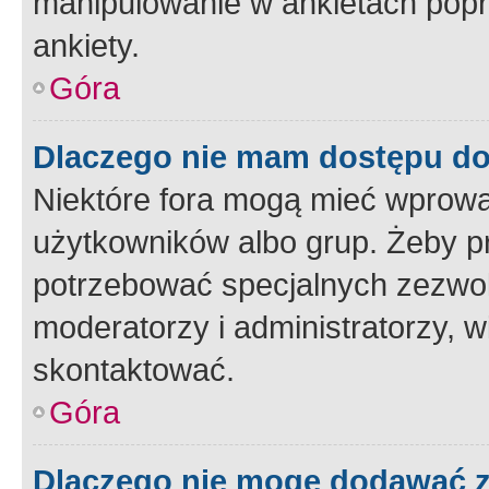
manipulowanie w ankietach popr
ankiety.
Góra
Dlaczego nie mam dostępu d
Niektóre fora mogą mieć wprowa
użytkowników albo grup. Żeby pr
potrzebować specjalnych zezwole
moderatorzy i administratorzy, w
skontaktować.
Góra
Dlaczego nie mogę dodawać 