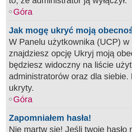
to, że administrator ją wyłączył.
Góra
Jak mogę ukryć moją obecno
W Panelu użytkownika (UCP) w 
znajdziesz opcję Ukryj moją obe
będziesz widoczny na liście użyt
administratorów oraz dla siebie.
ukryty.
Góra
Zapomniałem hasła!
Nie martw się! Jeśli twoje hasło