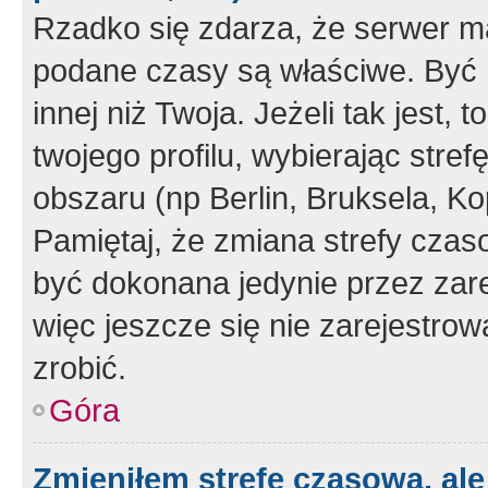
Rzadko się zdarza, że serwer m
podane czasy są właściwe. Być 
innej niż Twoja. Jeżeli tak jest,
twojego profilu, wybierając str
obszaru (np Berlin, Bruksela, Ko
Pamiętaj, że zmiana strefy czas
być dokonana jedynie przez zar
więc jeszcze się nie zarejestrow
zrobić.
Góra
Zmieniłem strefę czasową, ale