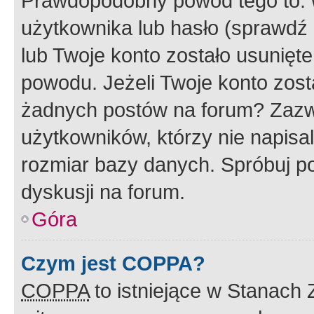
Prawdopodobny powód tego to:
użytkownika lub hasło (sprawdź e
lub Twoje konto zostało usunięte
powodu. Jeżeli Twoje konto zost
żadnych postów na forum? Zazw
użytkowników, którzy nie napisa
rozmiar bazy danych. Spróbuj po
dyskusji na forum.
Góra
Czym jest COPPA?
COPPA
to istniejące w Stanach