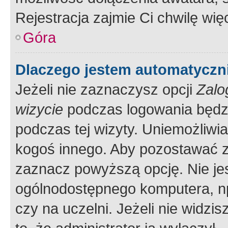
Rejestracja zajmie Ci chwilę wi
Góra
Dlaczego jestem automatycz
Jeżeli nie zaznaczysz opcji
Zalo
wizycie
podczas logowania będzi
podczas tej wizyty. Uniemożliwi
kogoś innego. Aby pozostawać 
zaznacz powyższą opcję. Nie jes
ogólnodostępnego komputera, np.
czy na uczelni. Jeżeli nie widzi