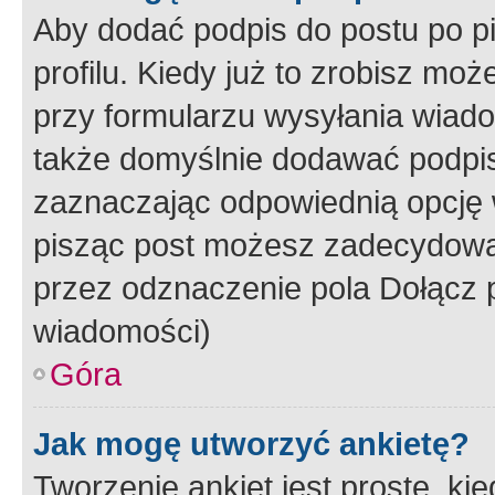
Aby dodać podpis do postu po 
profilu. Kiedy już to zrobisz m
przy formularzu wysyłania wiad
także domyślnie dodawać podpi
zaznaczając odpowiednią opcję 
pisząc post możesz zadecydowa
przez odznaczenie pola Dołącz 
wiadomości)
Góra
Jak mogę utworzyć ankietę?
Tworzenie ankiet jest proste, ki