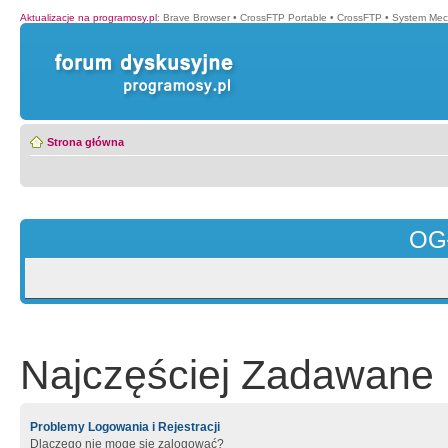
Aktualizacje na programosy.pl
:
Brave Browser
•
CrossFTP Portable
•
CrossFTP
•
System Mec
Strona główna
OG
Najczęściej Zadawane 
Problemy Logowania i Rejestracji
Dlaczego nie mogę się zalogować?