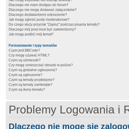
Jak mogę edytować lub usunąć ankietę?
Dlaczego nie mam dostępu do forum?
Dlaczego nie mogę dodawać załączników?
Dlaczego dostałam(em) ostrzeżenie?
Jak mogę zgłosić posty moderatorowi?
Do czego służy przycisk "Zapisz" podczas pisania tematu?
Dlaczego mój post musi być zatwierdzony?
Jak mogę podbić mój temat?
Formatowanie i typy tematów
Czym jest BBCode?
Czy mogę używać HTML?
Czym są uśmieszki?
Czy mogę umieszczać obrazki w poście?
Czym są globalne ogłoszenia?
Czym są ogłoszenia?
Czym są tematy przyklejone?
Czym są tematy zamknięte?
Czym są ikony tematu?
Problemy Logowania i R
Dlaczego nie mogę się zalog