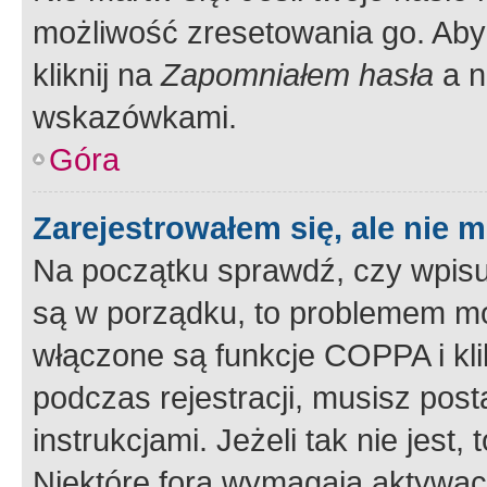
możliwość zresetowania go. Aby 
kliknij na
Zapomniałem hasła
a n
wskazówkami.
Góra
Zarejestrowałem się, ale nie 
Na początku sprawdź, czy wpisuj
są w porządku, to problemem mo
włączone są funkcje COPPA i kl
podczas rejestracji, musisz pos
instrukcjami. Jeżeli tak nie jes
Niektóre fora wymagają aktywac