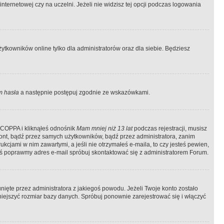
ternetowej czy na uczelni. Jeżeli nie widzisz tej opcji podczas logowania
tkowników online tylko dla administratorów oraz dla siebie. Będziesz
 hasła
a następnie postępuj zgodnie ze wskazówkami.
e COPPA i kliknąłeś odnośnik
Mam mniej niż 13 lat
podczas rejestracji, musisz
kont, bądź przez samych użytkowników, bądź przez administratora, zanim
cjami w nim zawartymi, a jeśli nie otrzymałeś e-maila, to czy jesteś pewien,
ś poprawmy adres e-mail spróbuj skontaktować się z administratorem Forum.
ięte przez administratora z jakiegoś powodu. Jeżeli Twoje konto zostało
iejszyć rozmiar bazy danych. Spróbuj ponownie zarejestrować się i włączyć