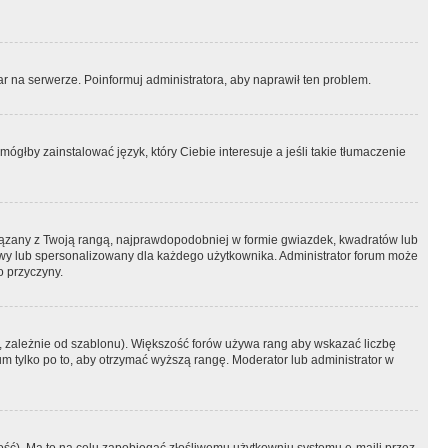
r na serwerze. Poinformuj administratora, aby naprawił ten problem.
ógłby zainstalować język, który Ciebie interesuje a jeśli takie tłumaczenie
iązany z Twoją rangą, najprawdopodobniej w formie gwiazdek, kwadratów lub
atowy lub spersonalizowany dla każdego użytkownika. Administrator forum może
o przyczyny.
, zależnie od szablonu). Większość forów używa rang aby wskazać liczbę
um tylko po to, aby otrzymać wyższą rangę. Moderator lub administrator w