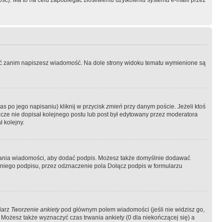
ość). Ma to na celu zapobiegać złośliwemu użytkowniu systemu e-maili przez
ować zanim napiszesz wiadomość. Na dole strony widoku tematu wymienione są
as po jego napisaniu) kliknij w przycisk
zmień
przy danym poście. Jeżeli ktoś
szcze nie dopisał kolejnego postu lub post był edytowany przez moderatora
 kolejny.
łania wiadomości, aby dodać podpis. Możesz także domyślnie dodawać
niego podpisu, przez odznaczenie pola Dołącz podpis w formularzu
larz
Tworzenie ankiety
pod głównym polem wiadomości (jeśli nie widzisz go,
 Możesz także wyznaczyć czas trwania ankiety (0 dla niekończącej się) a