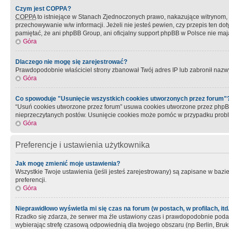
Czym jest COPPA?
COPPA
to istniejące w Stanach Zjednoczonych prawo, nakazujące witrynom
przechowywanie w/w informacji. Jeżeli nie jesteś pewien, czy przepis ten dot
pamiętać, że ani phpBB Group, ani oficjalny support phpBB w Polsce nie mają
Góra
Dlaczego nie mogę się zarejestrować?
Prawdopodobnie właściciel strony zbanował Twój adres IP lub zabronił nazwy 
Góra
Co spowoduje "Usunięcie wszystkich cookies utworzonych przez forum"
“Usuń cookies utworzone przez forum” usuwa cookies utworzone przez phpBB3
nieprzeczytanych postów. Usunięcie cookies może pomóc w przypadku pro
Góra
Preferencje i ustawienia użytkownika
Jak mogę zmienić moje ustawienia?
Wszystkie Twoje ustawienia (jeśli jesteś zarejestrowany) są zapisane w bazie 
preferencji.
Góra
Nieprawidłowo wyświetla mi się czas na forum (w postach, w profilach, itd.
Rzadko się zdarza, że serwer ma źle ustawiony czas i prawdopodobnie podane 
wybierając strefę czasową odpowiednią dla twojego obszaru (np Berlin, Bruk