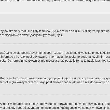
dowany w Forum formularz do ich wysyłania (jeśli administrator włączył tą możliw
zny na stronie tematu lub listy tematów. Być może będziesz musiał się zarejestr
żesz edytować swoje posty na tym forum, itp.
).
 tylko swoje posty. Aby zmienić post (czasem jest to możliwe tylko przez jakiś cz
informacja ile razy post edytowano. Informacja nie zostanie dodana jeżeli nikt je
iętaj, że normalni użytkownicy nie mogą usunąć postu jeżeli w temacie ktoś dopisał
 Kiedy już to zrobisz możesz zaznaczyć opcję
Dołącz podpis
przy formularzu wysy
m profilu (za każdym razem pisząc post możesz zadecydować o nie dodawaniu do 
wszy post w temacie, jeśli masz odpowiednie uprawnienia) powinieneś widzieć formu
uł ankiety i podać przynajmniej dwie opcje (każdą opcję wpisujesz w nowej linii).