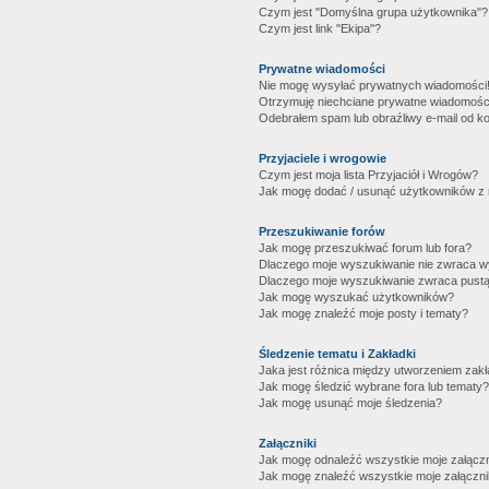
Czym jest "Domyślna grupa użytkownika"?
Czym jest link "Ekipa"?
Prywatne wiadomości
Nie mogę wysyłać prywatnych wiadomości
Otrzymuję niechciane prywatne wiadomośc
Odebrałem spam lub obraźliwy e-mail od ko
Przyjaciele i wrogowie
Czym jest moja lista Przyjaciół i Wrogów?
Jak mogę dodać / usunąć użytkowników z mo
Przeszukiwanie forów
Jak mogę przeszukiwać forum lub fora?
Dlaczego moje wyszukiwanie nie zwraca 
Dlaczego moje wyszukiwanie zwraca pustą
Jak mogę wyszukać użytkowników?
Jak mogę znaleźć moje posty i tematy?
Śledzenie tematu i Zakładki
Jaka jest różnica między utworzeniem zakł
Jak mogę śledzić wybrane fora lub tematy?
Jak mogę usunąć moje śledzenia?
Załączniki
Jak mogę odnaleźć wszystkie moje załączn
Jak mogę znaleźć wszystkie moje załączni