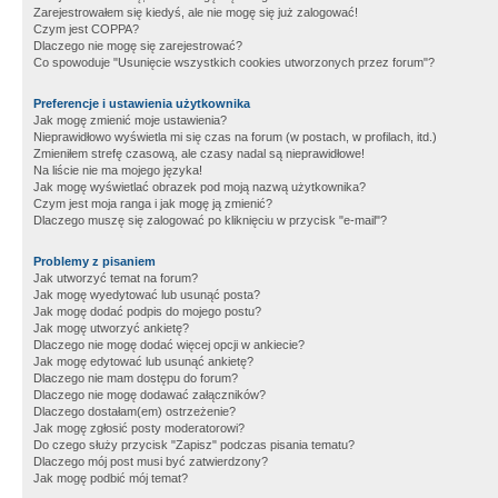
Zarejestrowałem się kiedyś, ale nie mogę się już zalogować!
Czym jest COPPA?
Dlaczego nie mogę się zarejestrować?
Co spowoduje "Usunięcie wszystkich cookies utworzonych przez forum"?
Preferencje i ustawienia użytkownika
Jak mogę zmienić moje ustawienia?
Nieprawidłowo wyświetla mi się czas na forum (w postach, w profilach, itd.)
Zmieniłem strefę czasową, ale czasy nadal są nieprawidłowe!
Na liście nie ma mojego języka!
Jak mogę wyświetlać obrazek pod moją nazwą użytkownika?
Czym jest moja ranga i jak mogę ją zmienić?
Dlaczego muszę się zalogować po kliknięciu w przycisk "e-mail"?
Problemy z pisaniem
Jak utworzyć temat na forum?
Jak mogę wyedytować lub usunąć posta?
Jak mogę dodać podpis do mojego postu?
Jak mogę utworzyć ankietę?
Dlaczego nie mogę dodać więcej opcji w ankiecie?
Jak mogę edytować lub usunąć ankietę?
Dlaczego nie mam dostępu do forum?
Dlaczego nie mogę dodawać załączników?
Dlaczego dostałam(em) ostrzeżenie?
Jak mogę zgłosić posty moderatorowi?
Do czego służy przycisk "Zapisz" podczas pisania tematu?
Dlaczego mój post musi być zatwierdzony?
Jak mogę podbić mój temat?