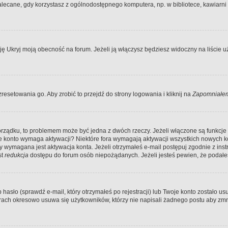
ecane, gdy korzystasz z ogólnodostępnego komputera, np. w bibliotece, kawiarni in
Ukryj moją obecność na forum. Jeżeli ją włączysz będziesz widoczny na liście uży
resetowania go. Aby zrobić to przejdź do strony logowania i kliknij na
Zapomniałem
porządku, to problemem może być jedna z dwóch rzeczy. Jeżeli włączone są funkcj
twoje konto wymaga aktywacji? Niektóre fora wymagają aktywacji wszystkich nowych 
wymagana jest aktywacja konta. Jeżeli otrzymałeś e-mail postępuj zgodnie z instruk
st
redukcja
dostępu do forum osób niepożądanych. Jeżeli jesteś pewien, że podałe
o (sprawdź e-mail, który otrzymałeś po rejestracji) lub Twoje konto zostało usun
rach okresowo usuwa się użytkowników, którzy nie napisali żadnego postu aby zmn