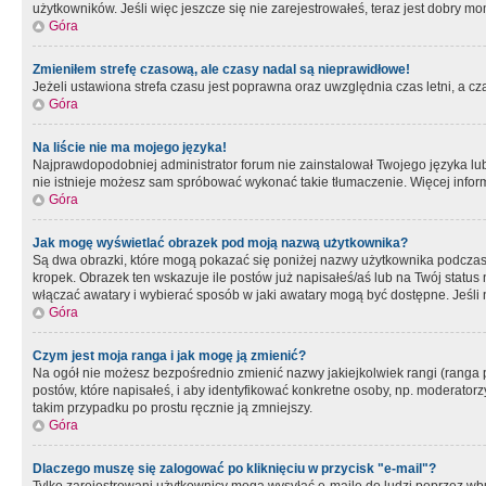
użytkowników. Jeśli więc jeszcze się nie zarejestrowałeś, teraz jest dobry mo
Góra
Zmieniłem strefę czasową, ale czasy nadal są nieprawidłowe!
Jeżeli ustawiona strefa czasu jest poprawna oraz uwzględnia czas letni, a c
Góra
Na liście nie ma mojego języka!
Najprawdopodobniej administrator forum nie zainstalował Twojego języka lub n
nie istnieje możesz sam spróbować wykonać takie tłumaczenie. Więcej inform
Góra
Jak mogę wyświetlać obrazek pod moją nazwą użytkownika?
Są dwa obrazki, które mogą pokazać się poniżej nazwy użytkownika podczas
kropek. Obrazek ten wskazuje ile postów już napisałeś/aś lub na Twój status
włączać awatary i wybierać sposób w jaki awatary mogą być dostępne. Jeśli n
Góra
Czym jest moja ranga i jak mogę ją zmienić?
Na ogół nie możesz bezpośrednio zmienić nazwy jakiejkolwiek rangi (ranga 
postów, które napisałeś, i aby identyfikować konkretne osoby, np. moderator
takim przypadku po prostu ręcznie ją zmniejszy.
Góra
Dlaczego muszę się zalogować po kliknięciu w przycisk "e-mail"?