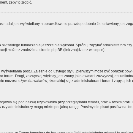
ment, żeby to zrobić.
zas nadal jest wyświetlany nieprawdłowo to prawdopodobnie źle ustawiony jest zega
ikt takiego tłumaczenia jeszcze nie wykonał. Spróbuj zapytać administratora czy m
acji możesz znaleźć na stronie phpBB (link znajdziesz w stopce).
 wyświetlania postu. Zależnie od użytego stylu, pierwszym może być obrazek pow
 na forum. Drugi, zazwyczaj większy, jest znany jako awatar i zazwyczaj jest unik
ie możesz używać awatarów, skontaktuj się z administratorami forum i zapytaj ich 
pojawia się pod nazwą użytkownika przy przeglądaniu tematu, oraz w twoim profilu
zy czy administratorzy mogą mieć specjalną rangę. Prosimy nie pisać postów na for