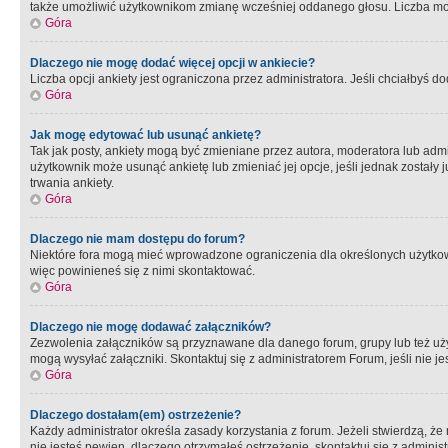
także umożliwić użytkownikom zmianę wcześniej oddanego głosu. Liczba możl
Góra
Dlaczego nie mogę dodać więcej opcji w ankiecie?
Liczba opcji ankiety jest ograniczona przez administratora. Jeśli chciałbyś do
Góra
Jak mogę edytować lub usunąć ankietę?
Tak jak posty, ankiety mogą być zmieniane przez autora, moderatora lub admi
użytkownik może usunąć ankietę lub zmieniać jej opcje, jeśli jednak został
trwania ankiety.
Góra
Dlaczego nie mam dostępu do forum?
Niektóre fora mogą mieć wprowadzone ograniczenia dla określonych użytkowni
więc powinieneś się z nimi skontaktować.
Góra
Dlaczego nie mogę dodawać załączników?
Zezwolenia załączników są przyznawane dla danego forum, grupy lub też uż
mogą wysyłać załączniki. Skontaktuj się z administratorem Forum, jeśli nie
Góra
Dlaczego dostałam(em) ostrzeżenie?
Każdy administrator określa zasady korzystania z forum. Jeżeli stwierdzą, ż
nie jesteś pewien, dlaczego otrzymałeś ostrzeżenie, skontaktuj sie z adminis