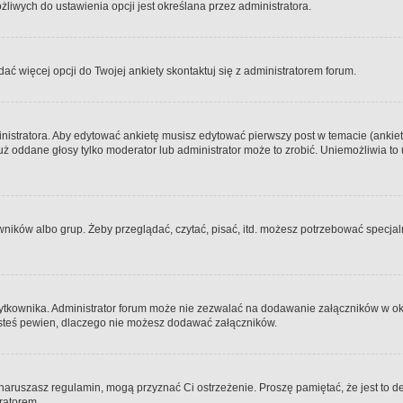
iwych do ustawienia opcji jest określana przez administratora.
dać więcej opcji do Twojej ankiety skontaktuj się z administratorem forum.
nistratora. Aby edytować ankietę musisz edytować pierwszy post w temacie (ankieta
y już oddane głosy tylko moderator lub administrator może to zrobić. Uniemożliwia
ków albo grup. Żeby przeglądać, czytać, pisać, itd. możesz potrzebować specjalny
ytkownika. Administrator forum może nie zezwalać na dodawanie załączników w o
 jesteś pewien, dlaczego nie możesz dodawać załączników.
e naruszasz regulamin, mogą przyznać Ci ostrzeżenie. Proszę pamiętać, że jest to d
tratorem.