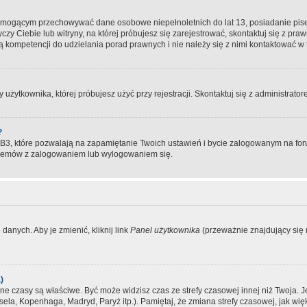
, mogącym przechowywać dane osobowe niepełnoletnich do lat 13, posiadanie pi
yczy Ciebie lub witryny, na której próbujesz się zarejestrować, skontaktuj się z pr
 kompetencji do udzielania porad prawnych i nie należy się z nimi kontaktować w te
użytkownika, której próbujesz użyć przy rejestracji. Skontaktuj się z administrat
?
, które pozwalają na zapamiętanie Twoich ustawień i bycie zalogowanym na forum
blemów z zalogowaniem lub wylogowaniem się.
danych. Aby je zmienić, kliknij link
Panel użytkownika
(przeważnie znajdujący się n
)
czasy są właściwe. Być może widzisz czas ze strefy czasowej innej niż Twoja. Jeże
sela, Kopenhaga, Madryd, Paryż itp.). Pamiętaj, że zmiana strefy czasowej, jak 