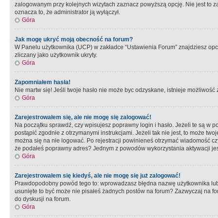
zalogowanym przy kolejnych wizytach zaznacz powyższą opcję. Nie jest to zal
oznacza to, że administrator ją wyłączył.
Góra
Jak mogę ukryć moją obecność na forum?
W Panelu użytkownika (UCP) w zakładce “Ustawienia Forum” znajdziesz opcję 
zliczany jako użytkownik ukryty.
Góra
Zapomniałem hasła!
Nie martw się! Jeśli twoje hasło nie może byc odzyskane, istnieje możliwość z
Góra
Zarejestrowałem się, ale nie mogę się zalogować!
Na początku sprawdź, czy wpisujesz poprawny login i hasło. Jeżeli te są w 
postąpić zgodnie z otrzymanymi instrukcjami. Jeżeli tak nie jest, to może 
można się na nie logować. Po rejestracji powinieneś otrzymać wiadomość czy 
że podałeś poprawny adres? Jednym z powodów wykorzystania aktywacji je
Góra
Zarejestrowałem się kiedyś, ale nie mogę się już zalogować!
Prawdopodobny powód tego to: wprowadzasz błędna nazwę użytkownika lub hasł
usunięte to być może nie pisałeś żadnych postów na forum? Zazwyczaj na fo
do dyskusji na forum.
Góra