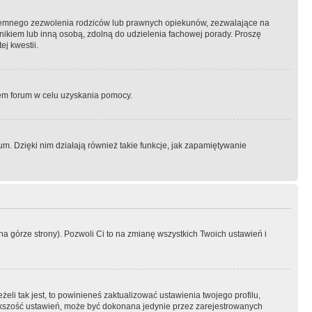
semnego zezwolenia rodziców lub prawnych opiekunów, zezwalające na
awnikiem lub inną osobą, zdolną do udzielenia fachowej porady. Proszę
j kwestii.
orem forum w celu uzyskania pomocy.
. Dzięki nim działają również takie funkcje, jak zapamiętywanie
a górze strony). Pozwoli Ci to na zmianę wszystkich Twoich ustawień i
li tak jest, to powinieneś zaktualizować ustawienia twojego profilu,
większość ustawień, może być dokonana jedynie przez zarejestrowanych