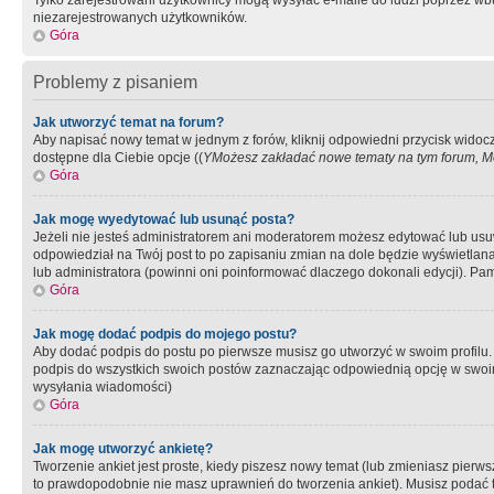
Tylko zarejestrowani użytkownicy mogą wysyłać e-maile do ludzi poprzez wbu
niezarejestrowanych użytkowników.
Góra
Problemy z pisaniem
Jak utworzyć temat na forum?
Aby napisać nowy temat w jednym z forów, kliknij odpowiedni przycisk widoc
dostępne dla Ciebie opcje ((
YMożesz zakładać nowe tematy na tym forum, Mo
Góra
Jak mogę wyedytować lub usunąć posta?
Jeżeli nie jesteś administratorem ani moderatorem możesz edytować lub usuwać
odpowiedział na Twój post to po zapisaniu zmian na dole będzie wyświetlana 
lub administratora (powinni oni poinformować dlaczego dokonali edycji). Pam
Góra
Jak mogę dodać podpis do mojego postu?
Aby dodać podpis do postu po pierwsze musisz go utworzyć w swoim profilu.
podpis do wszystkich swoich postów zaznaczając odpowiednią opcję w swoi
wysyłania wiadomości)
Góra
Jak mogę utworzyć ankietę?
Tworzenie ankiet jest proste, kiedy piszesz nowy temat (lub zmieniasz pier
to prawdopodobnie nie masz uprawnień do tworzenia ankiet). Musisz podać tyt