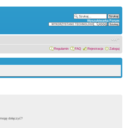
Wyszukiwarka Forum
Regulamin
FAQ
Rejestracja
Zaloguj
h mogę dołączyć?