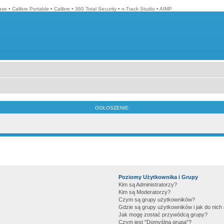
ase
•
Calibre Portable
•
Calibre
•
360 Total Security
•
n-Track Studio
•
AIMP
OGŁOSZENIE:
Poziomy Użytkownika i Grupy
Kim są Administratorzy?
Kim są Moderatorzy?
Czym są grupy użytkowników?
Gdzie są grupy użytkowników i jak do nic
Jak mogę zostać przywódcą grupy?
Czym jest "Domyślna grupa"?