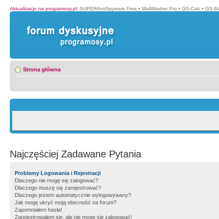
Aktualizacje na programosy.pl
:
SUPERAntiSpyware Free
•
MailWasher Pro
•
GS-Calc
•
GS-B
Strona główna
Najczęściej Zadawane Pytania
Problemy Logowania i Rejestracji
Dlaczego nie mogę się zalogować?
Dlaczego muszę się zarejestrować?
Dlaczego jestem automatycznie wylogowywany?
Jak mogę ukryć moją obecność na forum?
Zapomniałem hasła!
Zarejestrowałem się, ale nie mogę się zalogować!