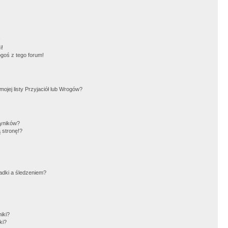
!
i!
goś z tego forum!
jej listy Przyjaciół lub Wrogów?
wyników?
 stronę!?
adki a śledzeniem?
iki?
ki?