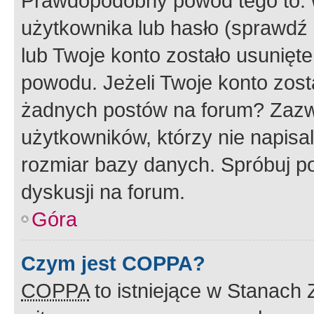
Prawdopodobny powód tego to:
użytkownika lub hasło (sprawdź e
lub Twoje konto zostało usunięte
powodu. Jeżeli Twoje konto zost
żadnych postów na forum? Zazw
użytkowników, którzy nie napisa
rozmiar bazy danych. Spróbuj po
dyskusji na forum.
Góra
Czym jest COPPA?
COPPA
to istniejące w Stanach