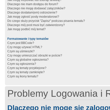
Jak mogę edytować lub usunąć ankietę?
Dlaczego nie mam dostępu do forum?
Dlaczego nie mogę dodawać załączników?
Dlaczego dostałam(em) ostrzeżenie?
Jak mogę zgłosić posty moderatorowi?
Do czego służy przycisk "Zapisz" podczas pisania tematu?
Dlaczego mój post musi być zatwierdzony?
Jak mogę podbić mój temat?
Formatowanie i typy tematów
Czym jest BBCode?
Czy mogę używać HTML?
Czym są uśmieszki?
Czy mogę umieszczać obrazki w poście?
Czym są globalne ogłoszenia?
Czym są ogłoszenia?
Czym są tematy przyklejone?
Czym są tematy zamknięte?
Czym są ikony tematu?
Problemy Logowania i R
Dlaczego nie mogę się zalog