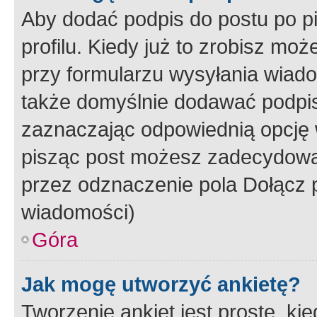
Aby dodać podpis do postu po 
profilu. Kiedy już to zrobisz m
przy formularzu wysyłania wiad
także domyślnie dodawać podpi
zaznaczając odpowiednią opcję 
pisząc post możesz zadecydowa
przez odznaczenie pola Dołącz 
wiadomości)
Góra
Jak mogę utworzyć ankietę?
Tworzenie ankiet jest proste, ki