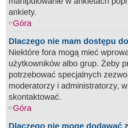
manipulowanie w ankietach popr
ankiety.
Góra
Dlaczego nie mam dostępu d
Niektóre fora mogą mieć wprowa
użytkowników albo grup. Żeby pr
potrzebować specjalnych zezwole
moderatorzy i administratorzy, w
skontaktować.
Góra
Dlaczego nie mogę dodawać 