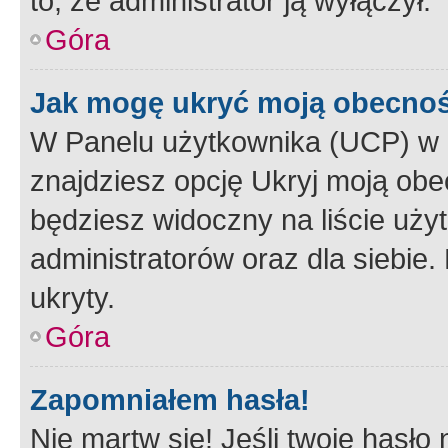
to, że administrator ją wyłączył.
Góra
Jak mogę ukryć moją obecno
W Panelu użytkownika (UCP) w 
znajdziesz opcję Ukryj moją obe
będziesz widoczny na liście użyt
administratorów oraz dla siebie.
ukryty.
Góra
Zapomniałem hasła!
Nie martw się! Jeśli twoje hasło