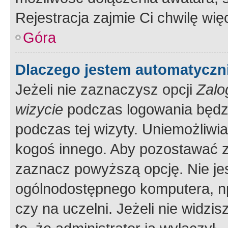
Rejestracja zajmie Ci chwilę wi
Góra
Dlaczego jestem automatycz
Jeżeli nie zaznaczysz opcji
Zalo
wizycie
podczas logowania będzi
podczas tej wizyty. Uniemożliwi
kogoś innego. Aby pozostawać 
zaznacz powyższą opcję. Nie jes
ogólnodostępnego komputera, np.
czy na uczelni. Jeżeli nie widzi