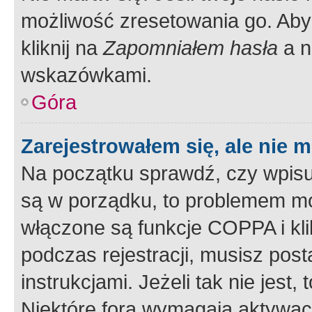
możliwość zresetowania go. Aby 
kliknij na
Zapomniałem hasła
a n
wskazówkami.
Góra
Zarejestrowałem się, ale nie 
Na początku sprawdź, czy wpisuj
są w porządku, to problemem mo
włączone są funkcje COPPA i kl
podczas rejestracji, musisz pos
instrukcjami. Jeżeli tak nie jes
Niektóre fora wymagają aktywac