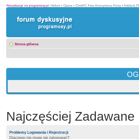
Aktualizacje na programosy.pl
:
Helium
•
Opera
•
ChrisPC Free Anonymous Proxy
•
Adblock P
Strona główna
OG
Najczęściej Zadawane 
Problemy Logowania i Rejestracji
Dlaczego nie mogę się zalogować?