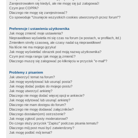
Zarejestrowałem się kiedyś, ale nie mogę się już zalogować!
Czym jest COPPA?
Dlaczego nie mogę się zarejestrować?
Co spowoduje "Usunięcie wszystkich cookies utworzonych przez forum"?
Preferencje i ustawienia użytkownika
Jak mogę zmienić moje ustawienia?
Nieprawidłowo wyświetla mi się czas na forum (w postach, w profilach, itd.)
Zmieniłem strefę czasową, ale czasy nadal są nieprawidłowe!
Na liście nie ma mojego języka!
Jak mogę wyświetlać obrazek pod moją nazwą użytkownika?
Czym jest moja ranga i jak mogę ją zmienić?
Dlaczego muszę się zalogować po kliknięciu w przycisk "e-mail"?
Problemy z pisaniem
Jak utworzyć temat na forum?
Jak mogę wyedytować lub usunąć posta?
Jak mogę dodać podpis do mojego postu?
Jak mogę utworzyć ankietę?
Dlaczego nie mogę dodać więcej opcji w ankiecie?
Jak mogę edytować lub usunąć ankietę?
Dlaczego nie mam dostępu do forum?
Dlaczego nie mogę dodawać załączników?
Dlaczego dostałam(em) ostrzeżenie?
Jak mogę zgłosić posty moderatorowi?
Do czego służy przycisk "Zapisz" podczas pisania tematu?
Dlaczego mój post musi być zatwierdzony?
Jak mogę podbić mój temat?