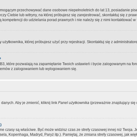
, mogącym przechowywać dane osobowe niepełnoletnich do lat 13, posiadanie pi
yczy Ciebie lub witryny, na której próbujesz się zarejestrować, skontaktuj się z pr
 kompetencji do udzielania porad prawnych i nie należy się z nimi kontaktować w te
użytkownika, której próbujesz użyć przy rejestracji. Skontaktuj się z administrat
?
, które pozwalają na zapamiętanie Twoich ustawień i bycie zalogowanym na forum
blemów z zalogowaniem lub wylogowaniem się.
danych. Aby je zmienić, kliknij link
Panel użytkownika
(przeważnie znajdujący się n
)
czasy są właściwe. Być może widzisz czas ze strefy czasowej innej niż Twoja. Jeże
sela, Kopenhaga, Madryd, Paryż itp.). Pamiętaj, że zmiana strefy czasowej, jak 