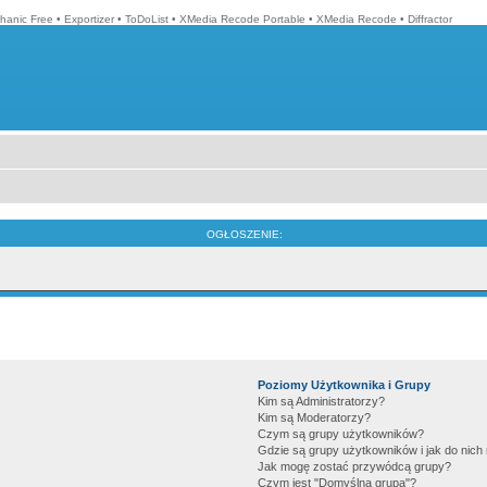
hanic Free
•
Exportizer
•
ToDoList
•
XMedia Recode Portable
•
XMedia Recode
•
Diffractor
OGŁOSZENIE:
Poziomy Użytkownika i Grupy
Kim są Administratorzy?
Kim są Moderatorzy?
Czym są grupy użytkowników?
Gdzie są grupy użytkowników i jak do nic
Jak mogę zostać przywódcą grupy?
Czym jest "Domyślna grupa"?