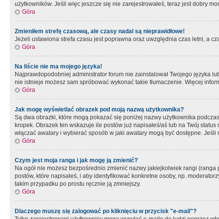
użytkowników. Jeśli więc jeszcze się nie zarejestrowałeś, teraz jest dobry mo
Góra
Zmieniłem strefę czasową, ale czasy nadal są nieprawidłowe!
Jeżeli ustawiona strefa czasu jest poprawna oraz uwzględnia czas letni, a c
Góra
Na liście nie ma mojego języka!
Najprawdopodobniej administrator forum nie zainstalował Twojego języka lub n
nie istnieje możesz sam spróbować wykonać takie tłumaczenie. Więcej inform
Góra
Jak mogę wyświetlać obrazek pod moją nazwą użytkownika?
Są dwa obrazki, które mogą pokazać się poniżej nazwy użytkownika podczas
kropek. Obrazek ten wskazuje ile postów już napisałeś/aś lub na Twój status
włączać awatary i wybierać sposób w jaki awatary mogą być dostępne. Jeśli n
Góra
Czym jest moja ranga i jak mogę ją zmienić?
Na ogół nie możesz bezpośrednio zmienić nazwy jakiejkolwiek rangi (ranga 
postów, które napisałeś, i aby identyfikować konkretne osoby, np. moderator
takim przypadku po prostu ręcznie ją zmniejszy.
Góra
Dlaczego muszę się zalogować po kliknięciu w przycisk "e-mail"?