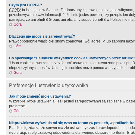
Czym jest COPPA?
COPPA
to istniejące w Stanach Zjednoczonych prawo, nakazujące witrynom
przechowywanie w/w informacji. Jeżeli nie jesteś pewien, czy przepis ten dot
pamiętać, że ani phpBB Group, ani oficjalny support phpBB w Polsce nie mają
Góra
Dlaczego nie mogę się zarejestrować?
Prawdopodobnie właściciel strony zbanował Twój adres IP lub zabronił nazwy 
Góra
Co spowoduje "Usunięcie wszystkich cookies utworzonych przez forum"
“Usuń cookies utworzone przez forum” usuwa cookies utworzone przez phpBB3
nieprzeczytanych postów. Usunięcie cookies może pomóc w przypadku pro
Góra
Preferencje i ustawienia użytkownika
Jak mogę zmienić moje ustawienia?
Wszystkie Twoje ustawienia (jeśli jesteś zarejestrowany) są zapisane w bazie 
preferencji.
Góra
Nieprawidłowo wyświetla mi się czas na forum (w postach, w profilach, itd.
Rzadko się zdarza, że serwer ma źle ustawiony czas i prawdopodobnie podane 
wybierając strefę czasową odpowiednią dla twojego obszaru (np Berlin, Bruk