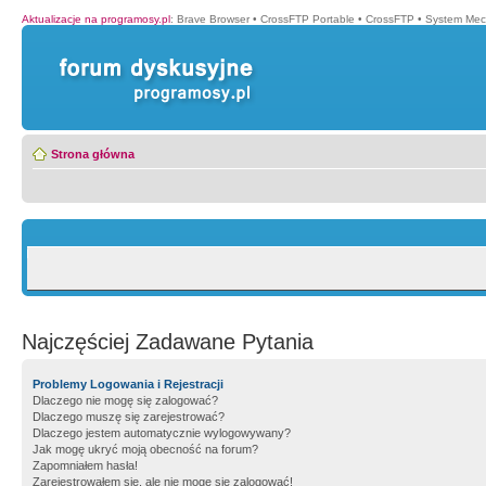
Aktualizacje na programosy.pl
:
Brave Browser
•
CrossFTP Portable
•
CrossFTP
•
System Mec
Strona główna
Najczęściej Zadawane Pytania
Problemy Logowania i Rejestracji
Dlaczego nie mogę się zalogować?
Dlaczego muszę się zarejestrować?
Dlaczego jestem automatycznie wylogowywany?
Jak mogę ukryć moją obecność na forum?
Zapomniałem hasła!
Zarejestrowałem się, ale nie mogę się zalogować!