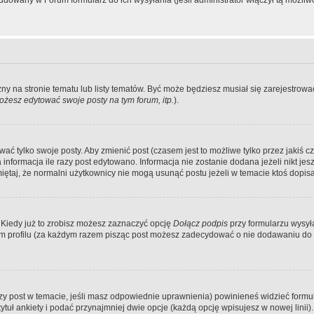
dowany w Forum formularz do ich wysyłania (jeśli administrator włączył tą możliw
zny na stronie tematu lub listy tematów. Być może będziesz musiał się zarejestr
żesz edytować swoje posty na tym forum, itp.
).
 tylko swoje posty. Aby zmienić post (czasem jest to możliwe tylko przez jakiś cz
informacja ile razy post edytowano. Informacja nie zostanie dodana jeżeli nikt je
iętaj, że normalni użytkownicy nie mogą usunąć postu jeżeli w temacie ktoś dopisał
 Kiedy już to zrobisz możesz zaznaczyć opcję
Dołącz podpis
przy formularzu wysy
m profilu (za każdym razem pisząc post możesz zadecydować o nie dodawaniu do 
wszy post w temacie, jeśli masz odpowiednie uprawnienia) powinieneś widzieć formu
uł ankiety i podać przynajmniej dwie opcje (każdą opcję wpisujesz w nowej linii).