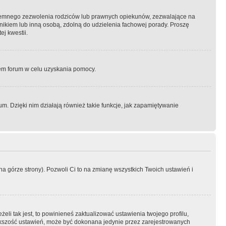
semnego zezwolenia rodziców lub prawnych opiekunów, zezwalające na
awnikiem lub inną osobą, zdolną do udzielenia fachowej porady. Proszę
j kwestii.
orem forum w celu uzyskania pomocy.
. Dzięki nim działają również takie funkcje, jak zapamiętywanie
a górze strony). Pozwoli Ci to na zmianę wszystkich Twoich ustawień i
li tak jest, to powinieneś zaktualizować ustawienia twojego profilu,
większość ustawień, może być dokonana jedynie przez zarejestrowanych