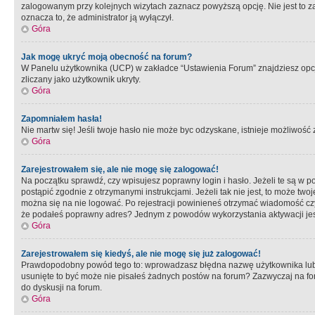
zalogowanym przy kolejnych wizytach zaznacz powyższą opcję. Nie jest to zal
oznacza to, że administrator ją wyłączył.
Góra
Jak mogę ukryć moją obecność na forum?
W Panelu użytkownika (UCP) w zakładce “Ustawienia Forum” znajdziesz opcję 
zliczany jako użytkownik ukryty.
Góra
Zapomniałem hasła!
Nie martw się! Jeśli twoje hasło nie może byc odzyskane, istnieje możliwość z
Góra
Zarejestrowałem się, ale nie mogę się zalogować!
Na początku sprawdź, czy wpisujesz poprawny login i hasło. Jeżeli te są w 
postąpić zgodnie z otrzymanymi instrukcjami. Jeżeli tak nie jest, to może 
można się na nie logować. Po rejestracji powinieneś otrzymać wiadomość czy 
że podałeś poprawny adres? Jednym z powodów wykorzystania aktywacji je
Góra
Zarejestrowałem się kiedyś, ale nie mogę się już zalogować!
Prawdopodobny powód tego to: wprowadzasz błędna nazwę użytkownika lub hasł
usunięte to być może nie pisałeś żadnych postów na forum? Zazwyczaj na fo
do dyskusji na forum.
Góra