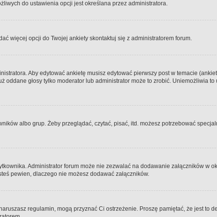
iwych do ustawienia opcji jest określana przez administratora.
dać więcej opcji do Twojej ankiety skontaktuj się z administratorem forum.
nistratora. Aby edytować ankietę musisz edytować pierwszy post w temacie (ankieta
y już oddane głosy tylko moderator lub administrator może to zrobić. Uniemożliwia
ków albo grup. Żeby przeglądać, czytać, pisać, itd. możesz potrzebować specjalny
ytkownika. Administrator forum może nie zezwalać na dodawanie załączników w o
 jesteś pewien, dlaczego nie możesz dodawać załączników.
e naruszasz regulamin, mogą przyznać Ci ostrzeżenie. Proszę pamiętać, że jest to d
tratorem.