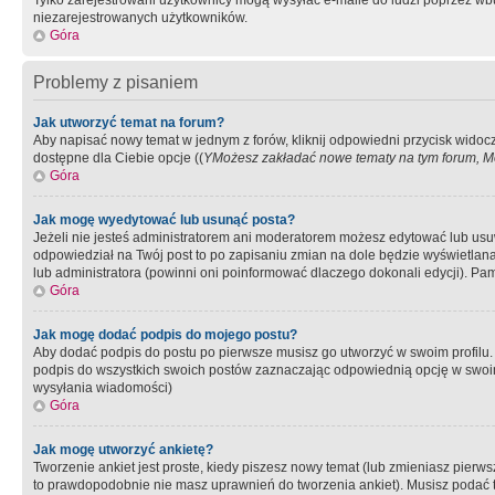
Tylko zarejestrowani użytkownicy mogą wysyłać e-maile do ludzi poprzez wbu
niezarejestrowanych użytkowników.
Góra
Problemy z pisaniem
Jak utworzyć temat na forum?
Aby napisać nowy temat w jednym z forów, kliknij odpowiedni przycisk widoc
dostępne dla Ciebie opcje ((
YMożesz zakładać nowe tematy na tym forum, Mo
Góra
Jak mogę wyedytować lub usunąć posta?
Jeżeli nie jesteś administratorem ani moderatorem możesz edytować lub usuwać
odpowiedział na Twój post to po zapisaniu zmian na dole będzie wyświetlana 
lub administratora (powinni oni poinformować dlaczego dokonali edycji). Pam
Góra
Jak mogę dodać podpis do mojego postu?
Aby dodać podpis do postu po pierwsze musisz go utworzyć w swoim profilu.
podpis do wszystkich swoich postów zaznaczając odpowiednią opcję w swoi
wysyłania wiadomości)
Góra
Jak mogę utworzyć ankietę?
Tworzenie ankiet jest proste, kiedy piszesz nowy temat (lub zmieniasz pier
to prawdopodobnie nie masz uprawnień do tworzenia ankiet). Musisz podać tyt