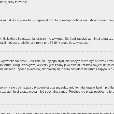
ment, żeby to zrobić.
zas nadal jest wyświetlany nieprawdłowo to prawdopodobnie źle ustawiony jest zega
ikt takiego tłumaczenia jeszcze nie wykonał. Spróbuj zapytać administratora czy m
acji możesz znaleźć na stronie phpBB (link znajdziesz w stopce).
 wyświetlania postu. Zależnie od użytego stylu, pierwszym może być obrazek pow
 na forum. Drugi, zazwyczaj większy, jest znany jako awatar i zazwyczaj jest unik
ie możesz używać awatarów, skontaktuj się z administratorami forum i zapytaj ich 
pojawia się pod nazwą użytkownika przy przeglądaniu tematu, oraz w twoim profilu
zy czy administratorzy mogą mieć specjalną rangę. Prosimy nie pisać postów na for