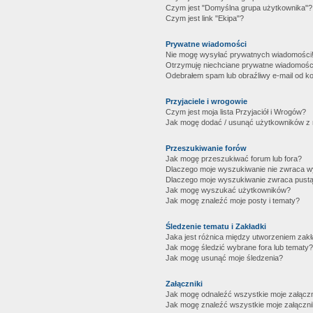
Czym jest "Domyślna grupa użytkownika"?
Czym jest link "Ekipa"?
Prywatne wiadomości
Nie mogę wysyłać prywatnych wiadomości
Otrzymuję niechciane prywatne wiadomośc
Odebrałem spam lub obraźliwy e-mail od ko
Przyjaciele i wrogowie
Czym jest moja lista Przyjaciół i Wrogów?
Jak mogę dodać / usunąć użytkowników z mo
Przeszukiwanie forów
Jak mogę przeszukiwać forum lub fora?
Dlaczego moje wyszukiwanie nie zwraca 
Dlaczego moje wyszukiwanie zwraca pustą
Jak mogę wyszukać użytkowników?
Jak mogę znaleźć moje posty i tematy?
Śledzenie tematu i Zakładki
Jaka jest różnica między utworzeniem zakł
Jak mogę śledzić wybrane fora lub tematy?
Jak mogę usunąć moje śledzenia?
Załączniki
Jak mogę odnaleźć wszystkie moje załączn
Jak mogę znaleźć wszystkie moje załączni