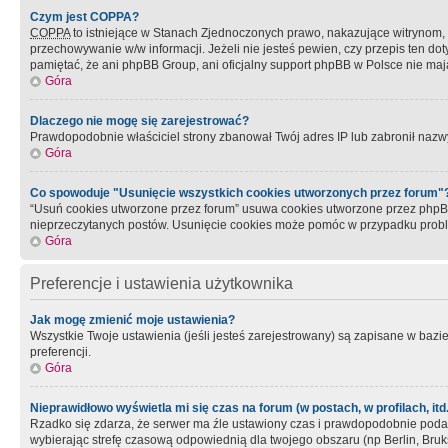
Czym jest COPPA?
COPPA
to istniejące w Stanach Zjednoczonych prawo, nakazujące witrynom
przechowywanie w/w informacji. Jeżeli nie jesteś pewien, czy przepis ten dot
pamiętać, że ani phpBB Group, ani oficjalny support phpBB w Polsce nie mają
Góra
Dlaczego nie mogę się zarejestrować?
Prawdopodobnie właściciel strony zbanował Twój adres IP lub zabronił nazwy 
Góra
Co spowoduje "Usunięcie wszystkich cookies utworzonych przez forum"
“Usuń cookies utworzone przez forum” usuwa cookies utworzone przez phpBB3
nieprzeczytanych postów. Usunięcie cookies może pomóc w przypadku pro
Góra
Preferencje i ustawienia użytkownika
Jak mogę zmienić moje ustawienia?
Wszystkie Twoje ustawienia (jeśli jesteś zarejestrowany) są zapisane w bazie 
preferencji.
Góra
Nieprawidłowo wyświetla mi się czas na forum (w postach, w profilach, itd.
Rzadko się zdarza, że serwer ma źle ustawiony czas i prawdopodobnie podane 
wybierając strefę czasową odpowiednią dla twojego obszaru (np Berlin, Bruk