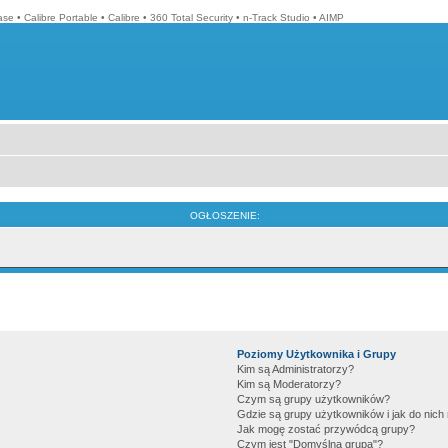
ase
•
Calibre Portable
•
Calibre
•
360 Total Security
•
n-Track Studio
•
AIMP
OGŁOSZENIE:
Poziomy Użytkownika i Grupy
Kim są Administratorzy?
Kim są Moderatorzy?
Czym są grupy użytkowników?
Gdzie są grupy użytkowników i jak do nic
Jak mogę zostać przywódcą grupy?
Czym jest "Domyślna grupa"?