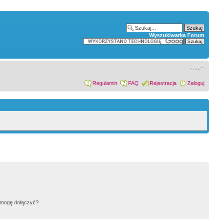
Wyszukiwarka Forum
Regulamin
FAQ
Rejestracja
Zaloguj
h mogę dołączyć?