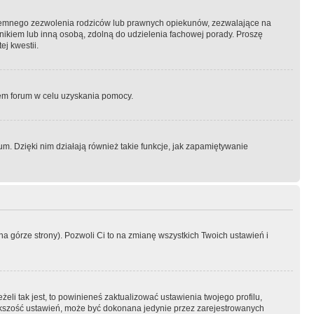
semnego zezwolenia rodziców lub prawnych opiekunów, zezwalające na
awnikiem lub inną osobą, zdolną do udzielenia fachowej porady. Proszę
j kwestii.
orem forum w celu uzyskania pomocy.
. Dzięki nim działają również takie funkcje, jak zapamiętywanie
a górze strony). Pozwoli Ci to na zmianę wszystkich Twoich ustawień i
li tak jest, to powinieneś zaktualizować ustawienia twojego profilu,
większość ustawień, może być dokonana jedynie przez zarejestrowanych