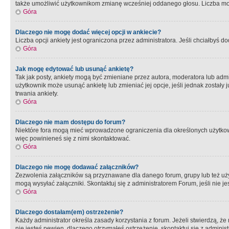
także umożliwić użytkownikom zmianę wcześniej oddanego głosu. Liczba możl
Góra
Dlaczego nie mogę dodać więcej opcji w ankiecie?
Liczba opcji ankiety jest ograniczona przez administratora. Jeśli chciałbyś do
Góra
Jak mogę edytować lub usunąć ankietę?
Tak jak posty, ankiety mogą być zmieniane przez autora, moderatora lub admi
użytkownik może usunąć ankietę lub zmieniać jej opcje, jeśli jednak został
trwania ankiety.
Góra
Dlaczego nie mam dostępu do forum?
Niektóre fora mogą mieć wprowadzone ograniczenia dla określonych użytkowni
więc powinieneś się z nimi skontaktować.
Góra
Dlaczego nie mogę dodawać załączników?
Zezwolenia załączników są przyznawane dla danego forum, grupy lub też uż
mogą wysyłać załączniki. Skontaktuj się z administratorem Forum, jeśli nie
Góra
Dlaczego dostałam(em) ostrzeżenie?
Każdy administrator określa zasady korzystania z forum. Jeżeli stwierdzą, ż
nie jesteś pewien, dlaczego otrzymałeś ostrzeżenie, skontaktuj sie z adminis