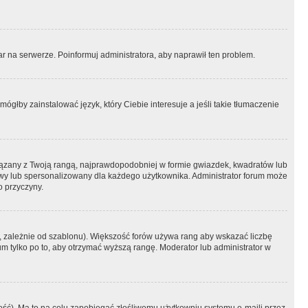
r na serwerze. Poinformuj administratora, aby naprawił ten problem.
ógłby zainstalować język, który Ciebie interesuje a jeśli takie tłumaczenie
iązany z Twoją rangą, najprawdopodobniej w formie gwiazdek, kwadratów lub
atowy lub spersonalizowany dla każdego użytkownika. Administrator forum może
o przyczyny.
, zależnie od szablonu). Większość forów używa rang aby wskazać liczbę
um tylko po to, aby otrzymać wyższą rangę. Moderator lub administrator w