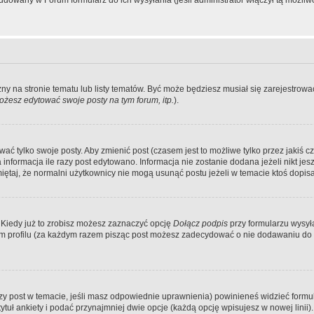
dowany w Forum formularz do ich wysyłania (jeśli administrator włączył tą możliw
zny na stronie tematu lub listy tematów. Być może będziesz musiał się zarejestr
żesz edytować swoje posty na tym forum, itp.
).
 tylko swoje posty. Aby zmienić post (czasem jest to możliwe tylko przez jakiś cz
informacja ile razy post edytowano. Informacja nie zostanie dodana jeżeli nikt je
iętaj, że normalni użytkownicy nie mogą usunąć postu jeżeli w temacie ktoś dopisał
 Kiedy już to zrobisz możesz zaznaczyć opcję
Dołącz podpis
przy formularzu wysy
m profilu (za każdym razem pisząc post możesz zadecydować o nie dodawaniu do 
wszy post w temacie, jeśli masz odpowiednie uprawnienia) powinieneś widzieć formu
uł ankiety i podać przynajmniej dwie opcje (każdą opcję wpisujesz w nowej linii).