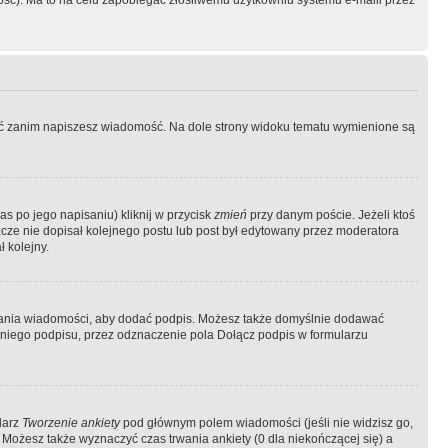
ość). Ma to na celu zapobiegać złośliwemu użytkowniu systemu e-maili przez
ować zanim napiszesz wiadomość. Na dole strony widoku tematu wymienione są
as po jego napisaniu) kliknij w przycisk
zmień
przy danym poście. Jeżeli ktoś
szcze nie dopisał kolejnego postu lub post był edytowany przez moderatora
 kolejny.
łania wiadomości, aby dodać podpis. Możesz także domyślnie dodawać
niego podpisu, przez odznaczenie pola Dołącz podpis w formularzu
larz
Tworzenie ankiety
pod głównym polem wiadomości (jeśli nie widzisz go,
 Możesz także wyznaczyć czas trwania ankiety (0 dla niekończącej się) a