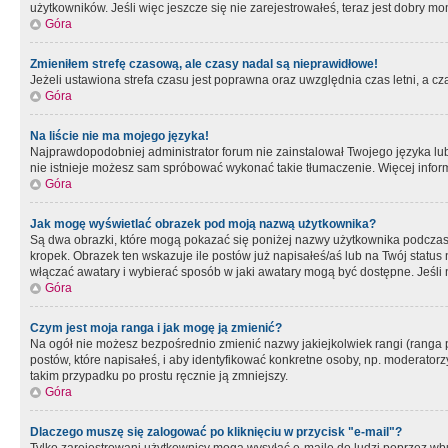
użytkowników. Jeśli więc jeszcze się nie zarejestrowałeś, teraz jest dobry mo
Góra
Zmieniłem strefę czasową, ale czasy nadal są nieprawidłowe!
Jeżeli ustawiona strefa czasu jest poprawna oraz uwzględnia czas letni, a c
Góra
Na liście nie ma mojego języka!
Najprawdopodobniej administrator forum nie zainstalował Twojego języka lub n
nie istnieje możesz sam spróbować wykonać takie tłumaczenie. Więcej inform
Góra
Jak mogę wyświetlać obrazek pod moją nazwą użytkownika?
Są dwa obrazki, które mogą pokazać się poniżej nazwy użytkownika podczas
kropek. Obrazek ten wskazuje ile postów już napisałeś/aś lub na Twój status
włączać awatary i wybierać sposób w jaki awatary mogą być dostępne. Jeśli n
Góra
Czym jest moja ranga i jak mogę ją zmienić?
Na ogół nie możesz bezpośrednio zmienić nazwy jakiejkolwiek rangi (ranga 
postów, które napisałeś, i aby identyfikować konkretne osoby, np. moderator
takim przypadku po prostu ręcznie ją zmniejszy.
Góra
Dlaczego muszę się zalogować po kliknięciu w przycisk "e-mail"?