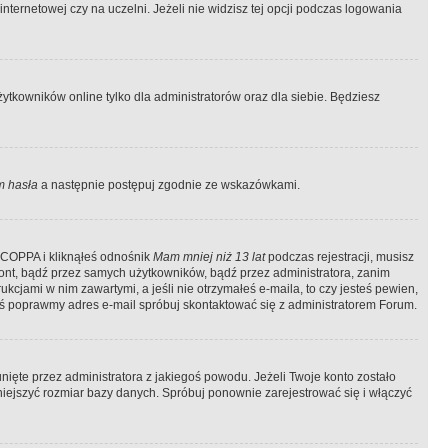
ternetowej czy na uczelni. Jeżeli nie widzisz tej opcji podczas logowania
tkowników online tylko dla administratorów oraz dla siebie. Będziesz
 hasła
a następnie postępuj zgodnie ze wskazówkami.
e COPPA i kliknąłeś odnośnik
Mam mniej niż 13 lat
podczas rejestracji, musisz
kont, bądź przez samych użytkowników, bądź przez administratora, zanim
cjami w nim zawartymi, a jeśli nie otrzymałeś e-maila, to czy jesteś pewien,
ś poprawmy adres e-mail spróbuj skontaktować się z administratorem Forum.
ięte przez administratora z jakiegoś powodu. Jeżeli Twoje konto zostało
iejszyć rozmiar bazy danych. Spróbuj ponownie zarejestrować się i włączyć