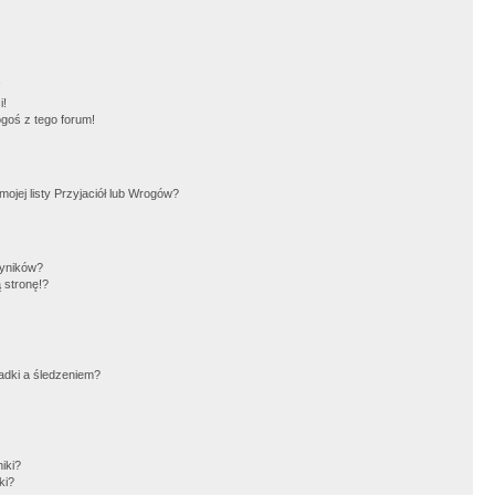
!
i!
goś z tego forum!
jej listy Przyjaciół lub Wrogów?
wyników?
 stronę!?
adki a śledzeniem?
iki?
ki?