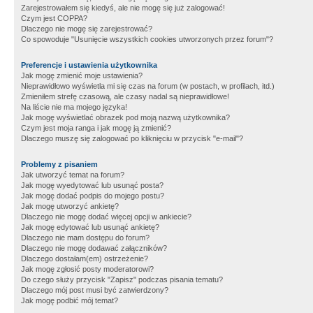
Zarejestrowałem się kiedyś, ale nie mogę się już zalogować!
Czym jest COPPA?
Dlaczego nie mogę się zarejestrować?
Co spowoduje "Usunięcie wszystkich cookies utworzonych przez forum"?
Preferencje i ustawienia użytkownika
Jak mogę zmienić moje ustawienia?
Nieprawidłowo wyświetla mi się czas na forum (w postach, w profilach, itd.)
Zmieniłem strefę czasową, ale czasy nadal są nieprawidłowe!
Na liście nie ma mojego języka!
Jak mogę wyświetlać obrazek pod moją nazwą użytkownika?
Czym jest moja ranga i jak mogę ją zmienić?
Dlaczego muszę się zalogować po kliknięciu w przycisk "e-mail"?
Problemy z pisaniem
Jak utworzyć temat na forum?
Jak mogę wyedytować lub usunąć posta?
Jak mogę dodać podpis do mojego postu?
Jak mogę utworzyć ankietę?
Dlaczego nie mogę dodać więcej opcji w ankiecie?
Jak mogę edytować lub usunąć ankietę?
Dlaczego nie mam dostępu do forum?
Dlaczego nie mogę dodawać załączników?
Dlaczego dostałam(em) ostrzeżenie?
Jak mogę zgłosić posty moderatorowi?
Do czego służy przycisk "Zapisz" podczas pisania tematu?
Dlaczego mój post musi być zatwierdzony?
Jak mogę podbić mój temat?