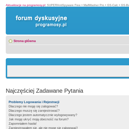
Aktualizacje na programosy.pl
:
SUPERAntiSpyware Free
•
MailWasher Pro
•
GS-Calc
•
GS-B
Strona główna
Najczęściej Zadawane Pytania
Problemy Logowania i Rejestracji
Dlaczego nie mogę się zalogować?
Dlaczego muszę się zarejestrować?
Dlaczego jestem automatycznie wylogowywany?
Jak mogę ukryć moją obecność na forum?
Zapomniałem hasła!
Zarejestrowałem się, ale nie mogę się zalogować!