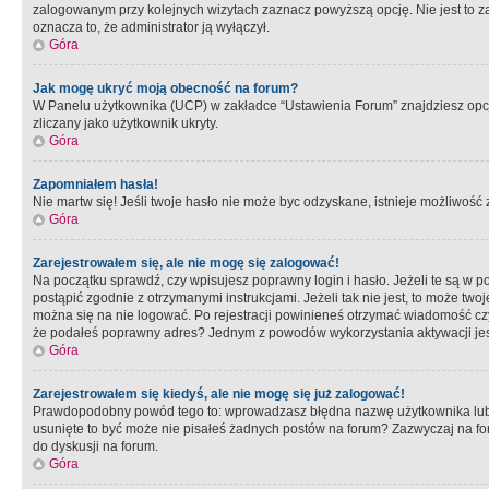
zalogowanym przy kolejnych wizytach zaznacz powyższą opcję. Nie jest to zal
oznacza to, że administrator ją wyłączył.
Góra
Jak mogę ukryć moją obecność na forum?
W Panelu użytkownika (UCP) w zakładce “Ustawienia Forum” znajdziesz opcję 
zliczany jako użytkownik ukryty.
Góra
Zapomniałem hasła!
Nie martw się! Jeśli twoje hasło nie może byc odzyskane, istnieje możliwość z
Góra
Zarejestrowałem się, ale nie mogę się zalogować!
Na początku sprawdź, czy wpisujesz poprawny login i hasło. Jeżeli te są w 
postąpić zgodnie z otrzymanymi instrukcjami. Jeżeli tak nie jest, to może 
można się na nie logować. Po rejestracji powinieneś otrzymać wiadomość czy 
że podałeś poprawny adres? Jednym z powodów wykorzystania aktywacji je
Góra
Zarejestrowałem się kiedyś, ale nie mogę się już zalogować!
Prawdopodobny powód tego to: wprowadzasz błędna nazwę użytkownika lub hasł
usunięte to być może nie pisałeś żadnych postów na forum? Zazwyczaj na fo
do dyskusji na forum.
Góra