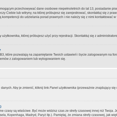
, mogącym przechowywać dane osobowe niepełnoletnich do lat 13, posiadanie pi
yczy Ciebie lub witryny, na której próbujesz się zarejestrować, skontaktuj się z pr
 kompetencji do udzielania porad prawnych i nie należy się z nimi kontaktować w te
użytkownika, której próbujesz użyć przy rejestracji. Skontaktuj się z administrat
?
, które pozwalają na zapamiętanie Twoich ustawień i bycie zalogowanym na forum
blemów z zalogowaniem lub wylogowaniem się.
danych. Aby je zmienić, kliknij link
Panel użytkownika
(przeważnie znajdujący się n
)
czasy są właściwe. Być może widzisz czas ze strefy czasowej innej niż Twoja. Jeże
sela, Kopenhaga, Madryd, Paryż itp.). Pamiętaj, że zmiana strefy czasowej, jak 