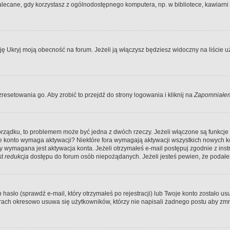
ecane, gdy korzystasz z ogólnodostępnego komputera, np. w bibliotece, kawiarni in
Ukryj moją obecność na forum. Jeżeli ją włączysz będziesz widoczny na liście uży
resetowania go. Aby zrobić to przejdź do strony logowania i kliknij na
Zapomniałem
porządku, to problemem może być jedna z dwóch rzeczy. Jeżeli włączone są funkcj
twoje konto wymaga aktywacji? Niektóre fora wymagają aktywacji wszystkich nowych 
wymagana jest aktywacja konta. Jeżeli otrzymałeś e-mail postępuj zgodnie z instruk
st
redukcja
dostępu do forum osób niepożądanych. Jeżeli jesteś pewien, że podałe
o (sprawdź e-mail, który otrzymałeś po rejestracji) lub Twoje konto zostało usun
rach okresowo usuwa się użytkowników, którzy nie napisali żadnego postu aby zmn