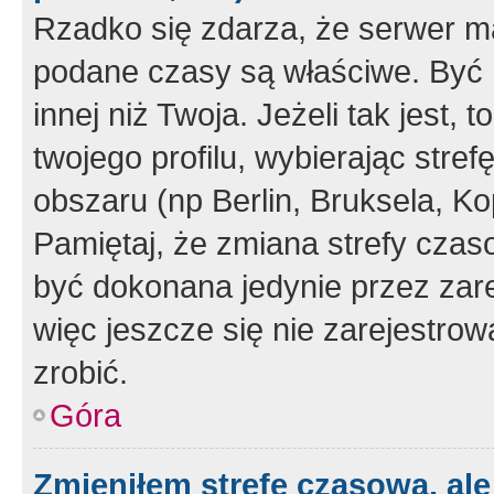
Rzadko się zdarza, że serwer m
podane czasy są właściwe. Być 
innej niż Twoja. Jeżeli tak jest,
twojego profilu, wybierając str
obszaru (np Berlin, Bruksela, Ko
Pamiętaj, że zmiana strefy czas
być dokonana jedynie przez zar
więc jeszcze się nie zarejestrow
zrobić.
Góra
Zmieniłem strefę czasową, ale