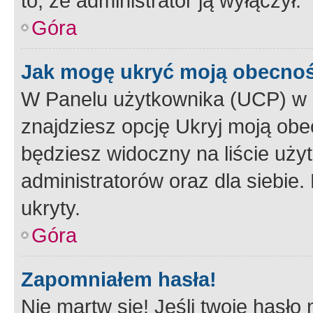
to, że administrator ją wyłączył.
Góra
Jak mogę ukryć moją obecno
W Panelu użytkownika (UCP) w 
znajdziesz opcję Ukryj moją obe
będziesz widoczny na liście użyt
administratorów oraz dla siebie.
ukryty.
Góra
Zapomniałem hasła!
Nie martw się! Jeśli twoje hasło