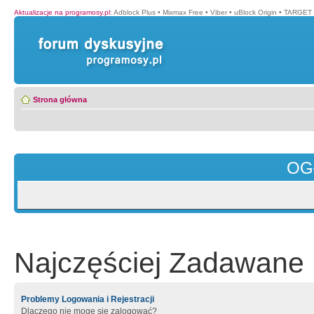
Aktualizacje na programosy.pl
:
Adblock Plus
•
Mixmax Free
•
Viber
•
uBlock Origin
•
TARGET 
Strona główna
OG
Najczęściej Zadawane 
Problemy Logowania i Rejestracji
Dlaczego nie mogę się zalogować?