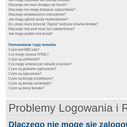
Jak mogę edytować lub usunąć ankietę?
Dlaczego nie mam dostępu do forum?
Dlaczego nie mogę dodawać załączników?
Dlaczego dostałam(em) ostrzeżenie?
Jak mogę zgłosić posty moderatorowi?
Do czego służy przycisk "Zapisz" podczas pisania tematu?
Dlaczego mój post musi być zatwierdzony?
Jak mogę podbić mój temat?
Formatowanie i typy tematów
Czym jest BBCode?
Czy mogę używać HTML?
Czym są uśmieszki?
Czy mogę umieszczać obrazki w poście?
Czym są globalne ogłoszenia?
Czym są ogłoszenia?
Czym są tematy przyklejone?
Czym są tematy zamknięte?
Czym są ikony tematu?
Problemy Logowania i R
Dlaczego nie mogę się zalog