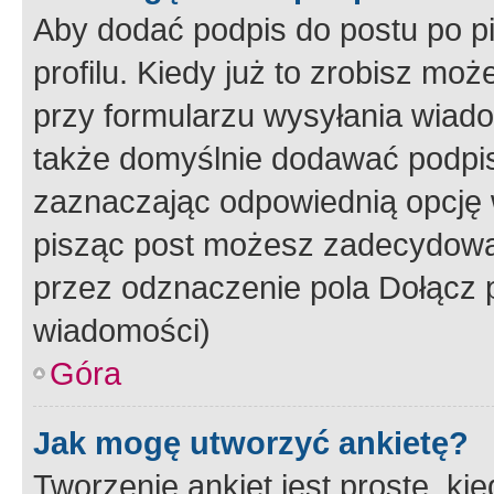
Aby dodać podpis do postu po 
profilu. Kiedy już to zrobisz m
przy formularzu wysyłania wiad
także domyślnie dodawać podpi
zaznaczając odpowiednią opcję 
pisząc post możesz zadecydowa
przez odznaczenie pola Dołącz 
wiadomości)
Góra
Jak mogę utworzyć ankietę?
Tworzenie ankiet jest proste, ki