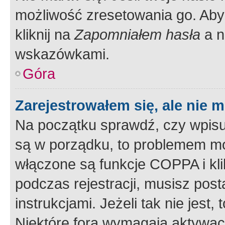
możliwość zresetowania go. Aby 
kliknij na
Zapomniałem hasła
a n
wskazówkami.
Góra
Zarejestrowałem się, ale nie 
Na początku sprawdź, czy wpisuj
są w porządku, to problemem mo
włączone są funkcje COPPA i kl
podczas rejestracji, musisz pos
instrukcjami. Jeżeli tak nie jes
Niektóre fora wymagają aktywac