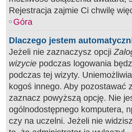
Rejestracja zajmie Ci chwilę wi
Góra
Dlaczego jestem automatycz
Jeżeli nie zaznaczysz opcji
Zalo
wizycie
podczas logowania będzi
podczas tej wizyty. Uniemożliwi
kogoś innego. Aby pozostawać 
zaznacz powyższą opcję. Nie jes
ogólnodostępnego komputera, np.
czy na uczelni. Jeżeli nie widzi