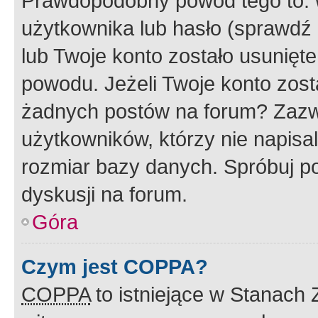
Prawdopodobny powód tego to:
użytkownika lub hasło (sprawdź e
lub Twoje konto zostało usunięte
powodu. Jeżeli Twoje konto zost
żadnych postów na forum? Zazw
użytkowników, którzy nie napisa
rozmiar bazy danych. Spróbuj po
dyskusji na forum.
Góra
Czym jest COPPA?
COPPA
to istniejące w Stanach