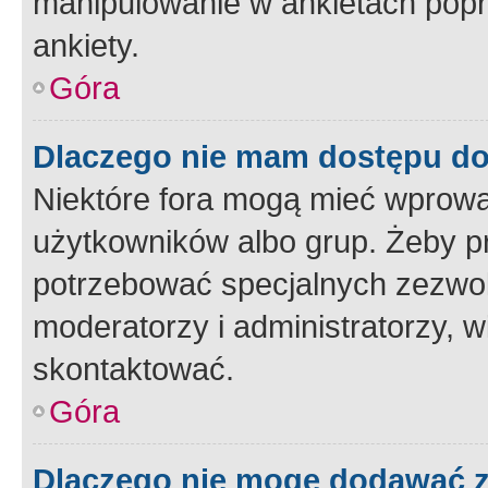
manipulowanie w ankietach popr
ankiety.
Góra
Dlaczego nie mam dostępu d
Niektóre fora mogą mieć wprowa
użytkowników albo grup. Żeby pr
potrzebować specjalnych zezwole
moderatorzy i administratorzy, w
skontaktować.
Góra
Dlaczego nie mogę dodawać 