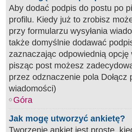
Aby dodać podpis do postu po 
profilu. Kiedy już to zrobisz m
przy formularzu wysyłania wiad
także domyślnie dodawać podpi
zaznaczając odpowiednią opcję 
pisząc post możesz zadecydowa
przez odznaczenie pola Dołącz 
wiadomości)
Góra
Jak mogę utworzyć ankietę?
Tworzenie ankiet jest proste, ki