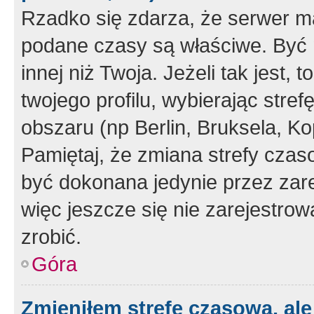
Rzadko się zdarza, że serwer m
podane czasy są właściwe. Być 
innej niż Twoja. Jeżeli tak jest,
twojego profilu, wybierając str
obszaru (np Berlin, Bruksela, Ko
Pamiętaj, że zmiana strefy czas
być dokonana jedynie przez zar
więc jeszcze się nie zarejestrow
zrobić.
Góra
Zmieniłem strefę czasową, ale