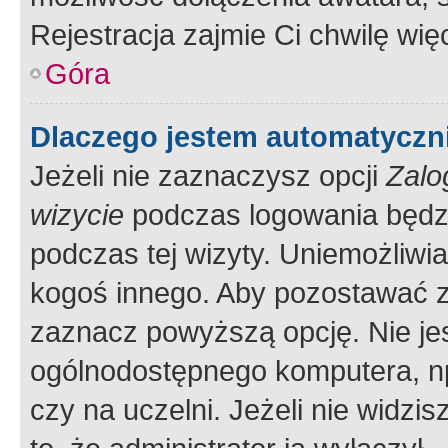
Rejestracja zajmie Ci chwilę wi
Góra
Dlaczego jestem automatycz
Jeżeli nie zaznaczysz opcji
Zalo
wizycie
podczas logowania będzi
podczas tej wizyty. Uniemożliwi
kogoś innego. Aby pozostawać 
zaznacz powyższą opcję. Nie jes
ogólnodostępnego komputera, np.
czy na uczelni. Jeżeli nie widzi