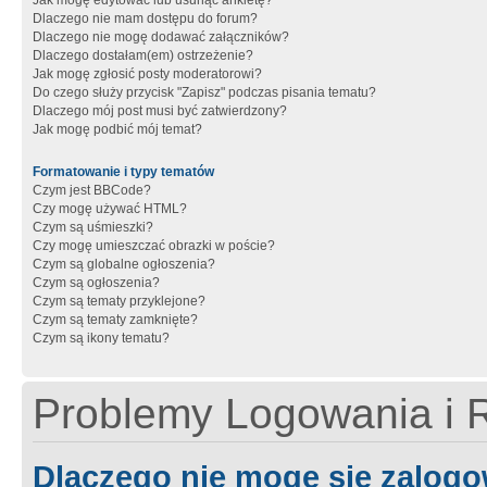
Jak mogę edytować lub usunąć ankietę?
Dlaczego nie mam dostępu do forum?
Dlaczego nie mogę dodawać załączników?
Dlaczego dostałam(em) ostrzeżenie?
Jak mogę zgłosić posty moderatorowi?
Do czego służy przycisk "Zapisz" podczas pisania tematu?
Dlaczego mój post musi być zatwierdzony?
Jak mogę podbić mój temat?
Formatowanie i typy tematów
Czym jest BBCode?
Czy mogę używać HTML?
Czym są uśmieszki?
Czy mogę umieszczać obrazki w poście?
Czym są globalne ogłoszenia?
Czym są ogłoszenia?
Czym są tematy przyklejone?
Czym są tematy zamknięte?
Czym są ikony tematu?
Problemy Logowania i R
Dlaczego nie mogę się zalog