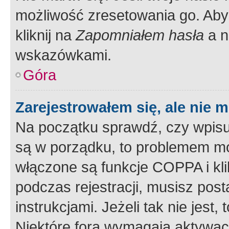
możliwość zresetowania go. Aby 
kliknij na
Zapomniałem hasła
a n
wskazówkami.
Góra
Zarejestrowałem się, ale nie 
Na początku sprawdź, czy wpisuj
są w porządku, to problemem mo
włączone są funkcje COPPA i kl
podczas rejestracji, musisz pos
instrukcjami. Jeżeli tak nie jes
Niektóre fora wymagają aktywac