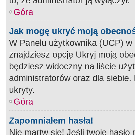
to, że administrator ją wyłączył.
Góra
Jak mogę ukryć moją obecno
W Panelu użytkownika (UCP) w 
znajdziesz opcję Ukryj moją obe
będziesz widoczny na liście użyt
administratorów oraz dla siebie.
ukryty.
Góra
Zapomniałem hasła!
Nie martw się! Jeśli twoje hasło