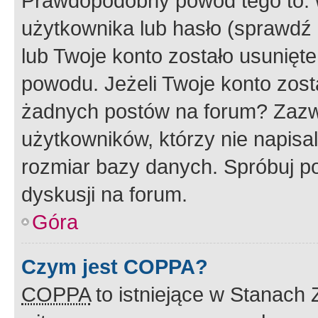
Prawdopodobny powód tego to:
użytkownika lub hasło (sprawdź e
lub Twoje konto zostało usunięte
powodu. Jeżeli Twoje konto zost
żadnych postów na forum? Zazw
użytkowników, którzy nie napisa
rozmiar bazy danych. Spróbuj po
dyskusji na forum.
Góra
Czym jest COPPA?
COPPA
to istniejące w Stanach