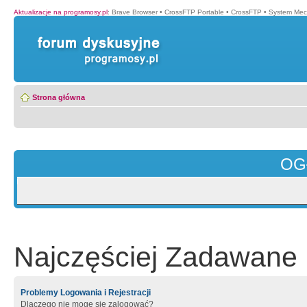
Aktualizacje na programosy.pl
:
Brave Browser
•
CrossFTP Portable
•
CrossFTP
•
System Mec
Strona główna
OG
Najczęściej Zadawane 
Problemy Logowania i Rejestracji
Dlaczego nie mogę się zalogować?