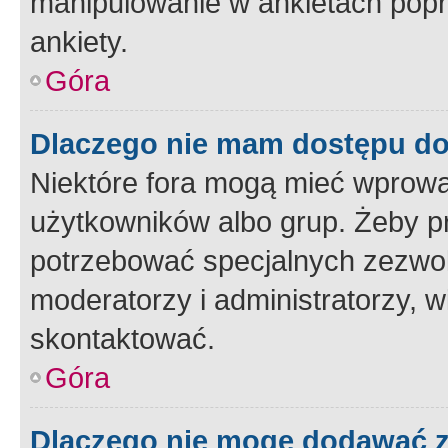
manipulowanie w ankietach popr
ankiety.
Góra
Dlaczego nie mam dostępu d
Niektóre fora mogą mieć wprowa
użytkowników albo grup. Żeby pr
potrzebować specjalnych zezwole
moderatorzy i administratorzy, w
skontaktować.
Góra
Dlaczego nie mogę dodawać 