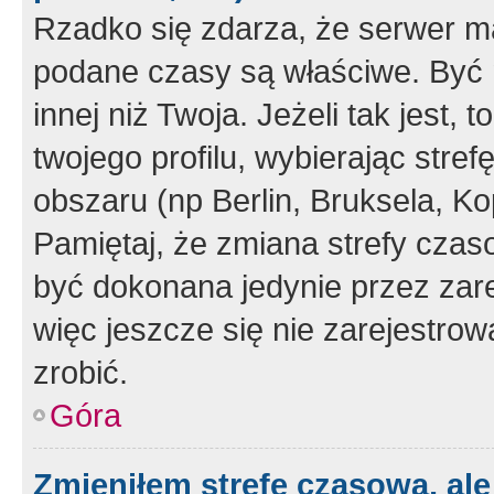
Rzadko się zdarza, że serwer m
podane czasy są właściwe. Być 
innej niż Twoja. Jeżeli tak jest,
twojego profilu, wybierając str
obszaru (np Berlin, Bruksela, Ko
Pamiętaj, że zmiana strefy czas
być dokonana jedynie przez zar
więc jeszcze się nie zarejestrow
zrobić.
Góra
Zmieniłem strefę czasową, ale