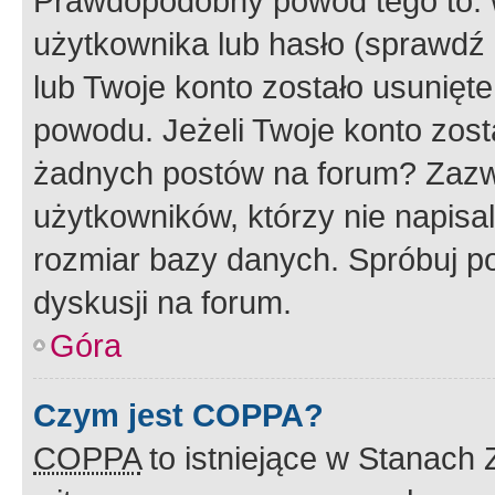
Prawdopodobny powód tego to:
użytkownika lub hasło (sprawdź e
lub Twoje konto zostało usunięte
powodu. Jeżeli Twoje konto zost
żadnych postów na forum? Zazw
użytkowników, którzy nie napisa
rozmiar bazy danych. Spróbuj po
dyskusji na forum.
Góra
Czym jest COPPA?
COPPA
to istniejące w Stanach