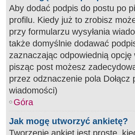
Aby dodać podpis do postu po 
profilu. Kiedy już to zrobisz m
przy formularzu wysyłania wiad
także domyślnie dodawać podpi
zaznaczając odpowiednią opcję 
pisząc post możesz zadecydowa
przez odznaczenie pola Dołącz 
wiadomości)
Góra
Jak mogę utworzyć ankietę?
Tworzenie ankiet jest proste, ki