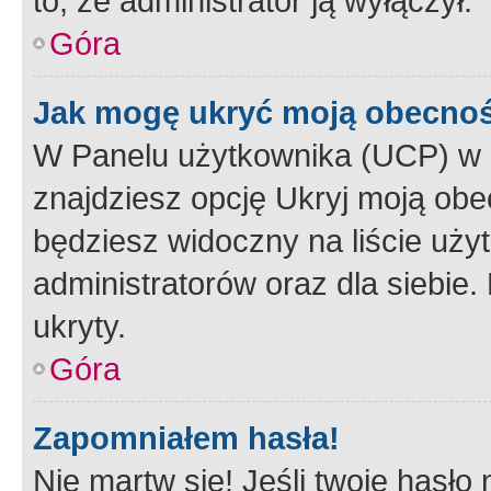
to, że administrator ją wyłączył.
Góra
Jak mogę ukryć moją obecno
W Panelu użytkownika (UCP) w 
znajdziesz opcję Ukryj moją obe
będziesz widoczny na liście użyt
administratorów oraz dla siebie.
ukryty.
Góra
Zapomniałem hasła!
Nie martw się! Jeśli twoje hasło