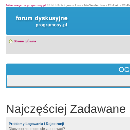
Aktualizacje na programosy.pl
:
SUPERAntiSpyware Free
•
MailWasher Pro
•
GS-Calc
•
GS-B
Strona główna
OG
Najczęściej Zadawane 
Problemy Logowania i Rejestracji
Dlaczego nie mogę się zalogować?