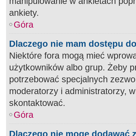
manipulowanie w ankietach popr
ankiety.
Góra
Dlaczego nie mam dostępu d
Niektóre fora mogą mieć wprowa
użytkowników albo grup. Żeby pr
potrzebować specjalnych zezwole
moderatorzy i administratorzy, w
skontaktować.
Góra
Dlaczego nie mogę dodawać 