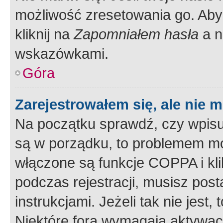
możliwość zresetowania go. Aby 
kliknij na
Zapomniałem hasła
a n
wskazówkami.
Góra
Zarejestrowałem się, ale nie 
Na początku sprawdź, czy wpisuj
są w porządku, to problemem mo
włączone są funkcje COPPA i kl
podczas rejestracji, musisz pos
instrukcjami. Jeżeli tak nie jes
Niektóre fora wymagają aktywac