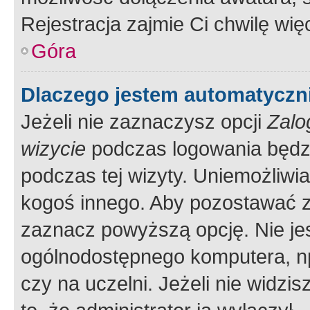
Rejestracja zajmie Ci chwilę wi
Góra
Dlaczego jestem automatycz
Jeżeli nie zaznaczysz opcji
Zalo
wizycie
podczas logowania będzi
podczas tej wizyty. Uniemożliwi
kogoś innego. Aby pozostawać 
zaznacz powyższą opcję. Nie jes
ogólnodostępnego komputera, np.
czy na uczelni. Jeżeli nie widzi