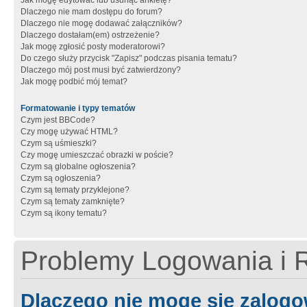
Jak mogę edytować lub usunąć ankietę?
Dlaczego nie mam dostępu do forum?
Dlaczego nie mogę dodawać załączników?
Dlaczego dostałam(em) ostrzeżenie?
Jak mogę zgłosić posty moderatorowi?
Do czego służy przycisk "Zapisz" podczas pisania tematu?
Dlaczego mój post musi być zatwierdzony?
Jak mogę podbić mój temat?
Formatowanie i typy tematów
Czym jest BBCode?
Czy mogę używać HTML?
Czym są uśmieszki?
Czy mogę umieszczać obrazki w poście?
Czym są globalne ogłoszenia?
Czym są ogłoszenia?
Czym są tematy przyklejone?
Czym są tematy zamknięte?
Czym są ikony tematu?
Problemy Logowania i R
Dlaczego nie mogę się zalog