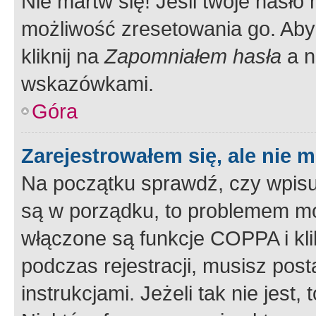
Nie martw się! Jeśli twoje hasło
możliwość zresetowania go. Aby 
kliknij na
Zapomniałem hasła
a n
wskazówkami.
Góra
Zarejestrowałem się, ale nie 
Na początku sprawdź, czy wpisuj
są w porządku, to problemem mo
włączone są funkcje COPPA i kl
podczas rejestracji, musisz pos
instrukcjami. Jeżeli tak nie jes