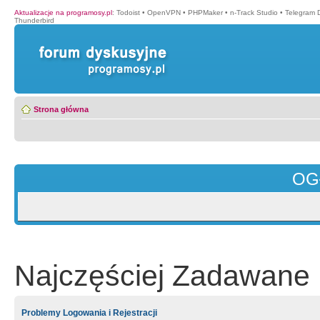
Aktualizacje na programosy.pl
:
Todoist
•
OpenVPN
•
PHPMaker
•
n-Track Studio
•
Telegram 
Thunderbird
Strona główna
OG
Najczęściej Zadawane 
Problemy Logowania i Rejestracji