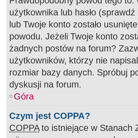
Prawdopodobny powód tego to:
użytkownika lub hasło (sprawdź e
lub Twoje konto zostało usunięte
powodu. Jeżeli Twoje konto zost
żadnych postów na forum? Zazw
użytkowników, którzy nie napisa
rozmiar bazy danych. Spróbuj po
dyskusji na forum.
Góra
Czym jest COPPA?
COPPA
to istniejące w Stanach