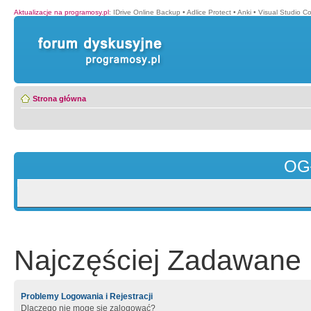
Aktualizacje na programosy.pl
:
IDrive Online Backup
•
Adlice Protect
•
Anki
•
Visual Studio C
Strona główna
OG
Najczęściej Zadawane 
Problemy Logowania i Rejestracji
Dlaczego nie mogę się zalogować?