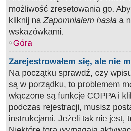
możliwość zresetowania go. Aby 
kliknij na
Zapomniałem hasła
a n
wskazówkami.
Góra
Zarejestrowałem się, ale nie 
Na początku sprawdź, czy wpisuj
są w porządku, to problemem mo
włączone są funkcje COPPA i kl
podczas rejestracji, musisz pos
instrukcjami. Jeżeli tak nie jes
Niektóre fora wymagają aktywac