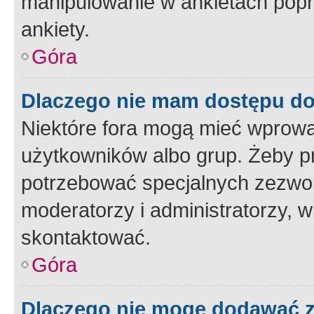
manipulowanie w ankietach popr
ankiety.
Góra
Dlaczego nie mam dostępu d
Niektóre fora mogą mieć wprowa
użytkowników albo grup. Żeby pr
potrzebować specjalnych zezwole
moderatorzy i administratorzy, w
skontaktować.
Góra
Dlaczego nie mogę dodawać 