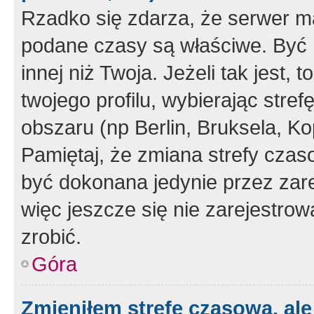
Rzadko się zdarza, że serwer m
podane czasy są właściwe. Być 
innej niż Twoja. Jeżeli tak jest,
twojego profilu, wybierając str
obszaru (np Berlin, Bruksela, Ko
Pamiętaj, że zmiana strefy czas
być dokonana jedynie przez zar
więc jeszcze się nie zarejestrow
zrobić.
Góra
Zmieniłem strefę czasową, ale