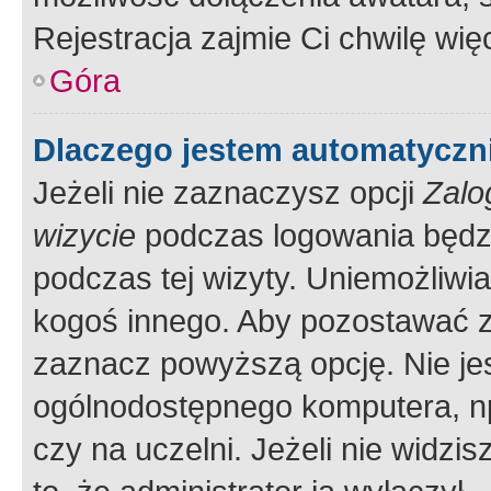
Rejestracja zajmie Ci chwilę wi
Góra
Dlaczego jestem automatycz
Jeżeli nie zaznaczysz opcji
Zalo
wizycie
podczas logowania będzi
podczas tej wizyty. Uniemożliwi
kogoś innego. Aby pozostawać 
zaznacz powyższą opcję. Nie jes
ogólnodostępnego komputera, np.
czy na uczelni. Jeżeli nie widzi