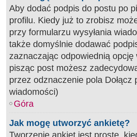
Aby dodać podpis do postu po 
profilu. Kiedy już to zrobisz m
przy formularzu wysyłania wiad
także domyślnie dodawać podpi
zaznaczając odpowiednią opcję 
pisząc post możesz zadecydowa
przez odznaczenie pola Dołącz 
wiadomości)
Góra
Jak mogę utworzyć ankietę?
Tworzenie ankiet jest proste, ki