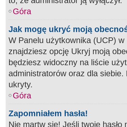
to, że administrator ją wyłączył.
Góra
Jak mogę ukryć moją obecno
W Panelu użytkownika (UCP) w 
znajdziesz opcję Ukryj moją obe
będziesz widoczny na liście użyt
administratorów oraz dla siebie.
ukryty.
Góra
Zapomniałem hasła!
Nie martw się! Jeśli twoje hasło