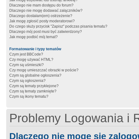
Jak mogę edytować lub usunąć ankietę?
Dlaczego nie mam dostępu do forum?
Dlaczego nie mogę dodawać załączników?
Dlaczego dostałam(em) ostrzeżenie?
Jak mogę zgłosić posty moderatorowi?
Do czego służy przycisk "Zapisz" podczas pisania tematu?
Dlaczego mój post musi być zatwierdzony?
Jak mogę podbić mój temat?
Formatowanie i typy tematów
Czym jest BBCode?
Czy mogę używać HTML?
Czym są uśmieszki?
Czy mogę umieszczać obrazki w poście?
Czym są globalne ogłoszenia?
Czym są ogłoszenia?
Czym są tematy przyklejone?
Czym są tematy zamknięte?
Czym są ikony tematu?
Problemy Logowania i R
Dlaczego nie mogę się zalog