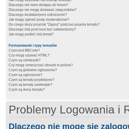
Jak mogę edytować lub usunąć ankietę?
Dlaczego nie mam dostępu do forum?
Dlaczego nie mogę dodawać załączników?
Dlaczego dostałam(em) ostrzeżenie?
Jak mogę zgłosić posty moderatorowi?
Do czego służy przycisk "Zapisz" podczas pisania tematu?
Dlaczego mój post musi być zatwierdzony?
Jak mogę podbić mój temat?
Formatowanie i typy tematów
Czym jest BBCode?
Czy mogę używać HTML?
Czym są uśmieszki?
Czy mogę umieszczać obrazki w poście?
Czym są globalne ogłoszenia?
Czym są ogłoszenia?
Czym są tematy przyklejone?
Czym są tematy zamknięte?
Czym są ikony tematu?
Problemy Logowania i R
Dlaczego nie mogę się zalog