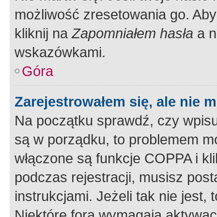
możliwość zresetowania go. Aby 
kliknij na
Zapomniałem hasła
a n
wskazówkami.
Góra
Zarejestrowałem się, ale nie 
Na początku sprawdź, czy wpisuj
są w porządku, to problemem mo
włączone są funkcje COPPA i kl
podczas rejestracji, musisz pos
instrukcjami. Jeżeli tak nie jes
Niektóre fora wymagają aktywac