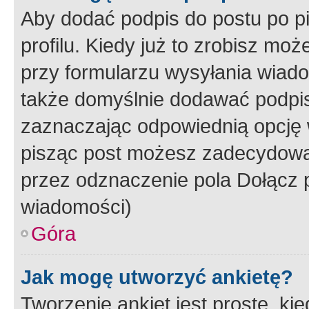
Aby dodać podpis do postu po 
profilu. Kiedy już to zrobisz m
przy formularzu wysyłania wiad
także domyślnie dodawać podpi
zaznaczając odpowiednią opcję 
pisząc post możesz zadecydowa
przez odznaczenie pola Dołącz 
wiadomości)
Góra
Jak mogę utworzyć ankietę?
Tworzenie ankiet jest proste, ki