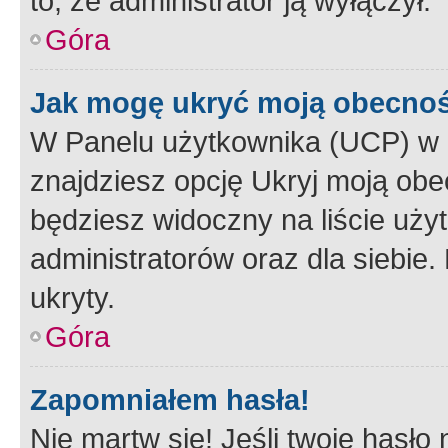
to, że administrator ją wyłączył.
Góra
Jak mogę ukryć moją obecno
W Panelu użytkownika (UCP) w 
znajdziesz opcję Ukryj moją obe
będziesz widoczny na liście użyt
administratorów oraz dla siebie.
ukryty.
Góra
Zapomniałem hasła!
Nie martw się! Jeśli twoje hasło