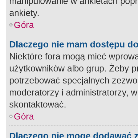
manipulowanie w ankietach popr
ankiety.
Góra
Dlaczego nie mam dostępu d
Niektóre fora mogą mieć wprowa
użytkowników albo grup. Żeby pr
potrzebować specjalnych zezwole
moderatorzy i administratorzy, w
skontaktować.
Góra
Dlaczego nie mogę dodawać 