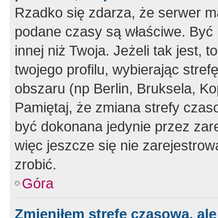
Rzadko się zdarza, że serwer m
podane czasy są właściwe. Być 
innej niż Twoja. Jeżeli tak jest,
twojego profilu, wybierając str
obszaru (np Berlin, Bruksela, Ko
Pamiętaj, że zmiana strefy czas
być dokonana jedynie przez zar
więc jeszcze się nie zarejestrow
zrobić.
Góra
Zmieniłem strefę czasową, ale