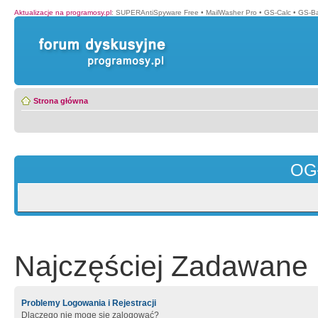
Aktualizacje na programosy.pl
:
SUPERAntiSpyware Free
•
MailWasher Pro
•
GS-Calc
•
GS-B
Strona główna
OG
Najczęściej Zadawane 
Problemy Logowania i Rejestracji
Dlaczego nie mogę się zalogować?