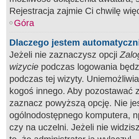
Rejestracja zajmie Ci chwilę wi
Góra
Dlaczego jestem automatycz
Jeżeli nie zaznaczysz opcji
Zalo
wizycie
podczas logowania będzi
podczas tej wizyty. Uniemożliwi
kogoś innego. Aby pozostawać 
zaznacz powyższą opcję. Nie jes
ogólnodostępnego komputera, np.
czy na uczelni. Jeżeli nie widzi