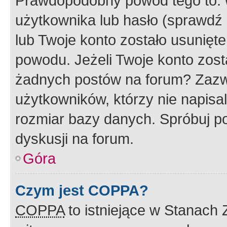
Prawdopodobny powód tego to:
użytkownika lub hasło (sprawdź e
lub Twoje konto zostało usunięte
powodu. Jeżeli Twoje konto zost
żadnych postów na forum? Zazw
użytkowników, którzy nie napisa
rozmiar bazy danych. Spróbuj po
dyskusji na forum.
Góra
Czym jest COPPA?
COPPA
to istniejące w Stanach