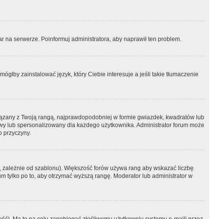
r na serwerze. Poinformuj administratora, aby naprawił ten problem.
ógłby zainstalować język, który Ciebie interesuje a jeśli takie tłumaczenie
iązany z Twoją rangą, najprawdopodobniej w formie gwiazdek, kwadratów lub
atowy lub spersonalizowany dla każdego użytkownika. Administrator forum może
o przyczyny.
, zależnie od szablonu). Większość forów używa rang aby wskazać liczbę
um tylko po to, aby otrzymać wyższą rangę. Moderator lub administrator w