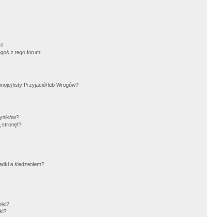
!
i!
goś z tego forum!
jej listy Przyjaciół lub Wrogów?
wyników?
 stronę!?
adki a śledzeniem?
iki?
ki?