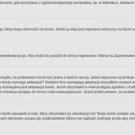
ecane, gdy korzystasz z ogólnodostępnego komputera, np. w bibliotece, kawiarni in
Ukryj moją obecność na forum. Jeżeli ją włączysz będziesz widoczny na liście uży
resetowania go. Aby zrobić to przejdź do strony logowania i kliknij na
Zapomniałem
porządku, to problemem może być jedna z dwóch rzeczy. Jeżeli włączone są funkcj
twoje konto wymaga aktywacji? Niektóre fora wymagają aktywacji wszystkich nowych 
wymagana jest aktywacja konta. Jeżeli otrzymałeś e-mail postępuj zgodnie z instruk
st
redukcja
dostępu do forum osób niepożądanych. Jeżeli jesteś pewien, że podałe
o (sprawdź e-mail, który otrzymałeś po rejestracji) lub Twoje konto zostało usun
rach okresowo usuwa się użytkowników, którzy nie napisali żadnego postu aby zmn