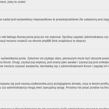
ment, żeby to zrobić.
zas nadal jest wyświetlany nieprawdłowo to prawdopodobnie źle ustawiony jest zega
ikt takiego tłumaczenia jeszcze nie wykonał. Spróbuj zapytać administratora czy m
acji możesz znaleźć na stronie phpBB (link znajdziesz w stopce).
 wyświetlania postu. Zależnie od użytego stylu, pierwszym może być obrazek pow
 na forum. Drugi, zazwyczaj większy, jest znany jako awatar i zazwyczaj jest unik
ie możesz używać awatarów, skontaktuj się z administratorami forum i zapytaj ich 
pojawia się pod nazwą użytkownika przy przeglądaniu tematu, oraz w twoim profilu
zy czy administratorzy mogą mieć specjalną rangę. Prosimy nie pisać postów na for