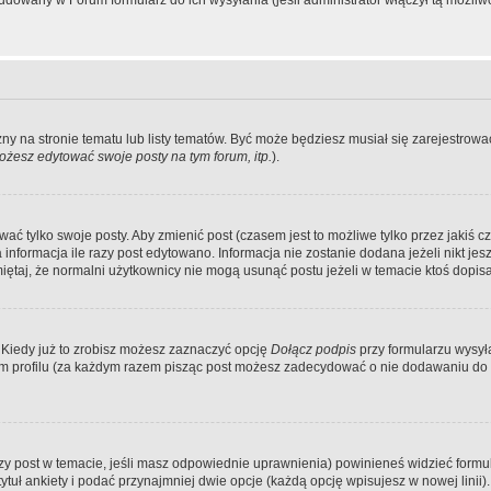
dowany w Forum formularz do ich wysyłania (jeśli administrator włączył tą możliw
zny na stronie tematu lub listy tematów. Być może będziesz musiał się zarejestr
żesz edytować swoje posty na tym forum, itp.
).
 tylko swoje posty. Aby zmienić post (czasem jest to możliwe tylko przez jakiś cz
informacja ile razy post edytowano. Informacja nie zostanie dodana jeżeli nikt je
iętaj, że normalni użytkownicy nie mogą usunąć postu jeżeli w temacie ktoś dopisał
 Kiedy już to zrobisz możesz zaznaczyć opcję
Dołącz podpis
przy formularzu wysy
m profilu (za każdym razem pisząc post możesz zadecydować o nie dodawaniu do 
wszy post w temacie, jeśli masz odpowiednie uprawnienia) powinieneś widzieć formu
uł ankiety i podać przynajmniej dwie opcje (każdą opcję wpisujesz w nowej linii).