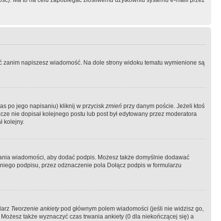
ość). Ma to na celu zapobiegać złośliwemu użytkowniu systemu e-maili przez
ować zanim napiszesz wiadomość. Na dole strony widoku tematu wymienione są
as po jego napisaniu) kliknij w przycisk
zmień
przy danym poście. Jeżeli ktoś
szcze nie dopisał kolejnego postu lub post był edytowany przez moderatora
 kolejny.
łania wiadomości, aby dodać podpis. Możesz także domyślnie dodawać
niego podpisu, przez odznaczenie pola Dołącz podpis w formularzu
larz
Tworzenie ankiety
pod głównym polem wiadomości (jeśli nie widzisz go,
 Możesz także wyznaczyć czas trwania ankiety (0 dla niekończącej się) a