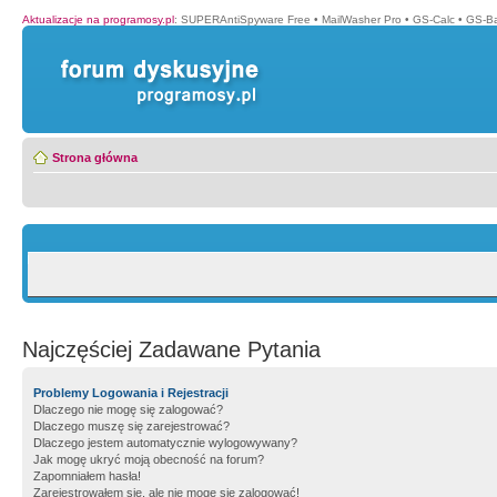
Aktualizacje na programosy.pl
:
SUPERAntiSpyware Free
•
MailWasher Pro
•
GS-Calc
•
GS-B
Strona główna
Najczęściej Zadawane Pytania
Problemy Logowania i Rejestracji
Dlaczego nie mogę się zalogować?
Dlaczego muszę się zarejestrować?
Dlaczego jestem automatycznie wylogowywany?
Jak mogę ukryć moją obecność na forum?
Zapomniałem hasła!
Zarejestrowałem się, ale nie mogę się zalogować!