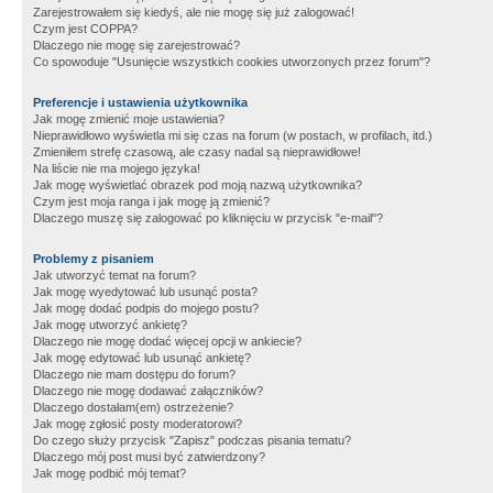
Zarejestrowałem się kiedyś, ale nie mogę się już zalogować!
Czym jest COPPA?
Dlaczego nie mogę się zarejestrować?
Co spowoduje "Usunięcie wszystkich cookies utworzonych przez forum"?
Preferencje i ustawienia użytkownika
Jak mogę zmienić moje ustawienia?
Nieprawidłowo wyświetla mi się czas na forum (w postach, w profilach, itd.)
Zmieniłem strefę czasową, ale czasy nadal są nieprawidłowe!
Na liście nie ma mojego języka!
Jak mogę wyświetlać obrazek pod moją nazwą użytkownika?
Czym jest moja ranga i jak mogę ją zmienić?
Dlaczego muszę się zalogować po kliknięciu w przycisk "e-mail"?
Problemy z pisaniem
Jak utworzyć temat na forum?
Jak mogę wyedytować lub usunąć posta?
Jak mogę dodać podpis do mojego postu?
Jak mogę utworzyć ankietę?
Dlaczego nie mogę dodać więcej opcji w ankiecie?
Jak mogę edytować lub usunąć ankietę?
Dlaczego nie mam dostępu do forum?
Dlaczego nie mogę dodawać załączników?
Dlaczego dostałam(em) ostrzeżenie?
Jak mogę zgłosić posty moderatorowi?
Do czego służy przycisk "Zapisz" podczas pisania tematu?
Dlaczego mój post musi być zatwierdzony?
Jak mogę podbić mój temat?