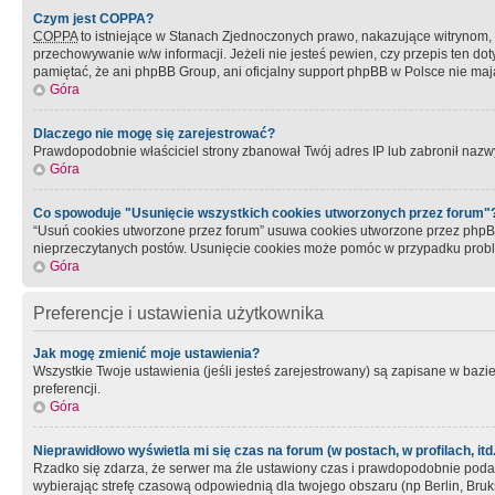
Czym jest COPPA?
COPPA
to istniejące w Stanach Zjednoczonych prawo, nakazujące witrynom
przechowywanie w/w informacji. Jeżeli nie jesteś pewien, czy przepis ten dot
pamiętać, że ani phpBB Group, ani oficjalny support phpBB w Polsce nie mają
Góra
Dlaczego nie mogę się zarejestrować?
Prawdopodobnie właściciel strony zbanował Twój adres IP lub zabronił nazwy 
Góra
Co spowoduje "Usunięcie wszystkich cookies utworzonych przez forum"
“Usuń cookies utworzone przez forum” usuwa cookies utworzone przez phpBB3
nieprzeczytanych postów. Usunięcie cookies może pomóc w przypadku pro
Góra
Preferencje i ustawienia użytkownika
Jak mogę zmienić moje ustawienia?
Wszystkie Twoje ustawienia (jeśli jesteś zarejestrowany) są zapisane w bazie 
preferencji.
Góra
Nieprawidłowo wyświetla mi się czas na forum (w postach, w profilach, itd.
Rzadko się zdarza, że serwer ma źle ustawiony czas i prawdopodobnie podane 
wybierając strefę czasową odpowiednią dla twojego obszaru (np Berlin, Bruk