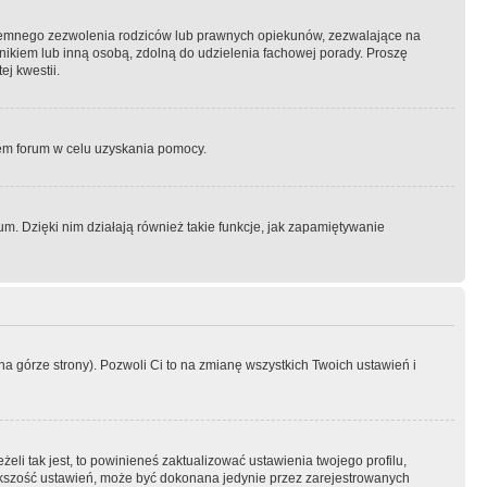
semnego zezwolenia rodziców lub prawnych opiekunów, zezwalające na
awnikiem lub inną osobą, zdolną do udzielenia fachowej porady. Proszę
j kwestii.
orem forum w celu uzyskania pomocy.
. Dzięki nim działają również takie funkcje, jak zapamiętywanie
a górze strony). Pozwoli Ci to na zmianę wszystkich Twoich ustawień i
li tak jest, to powinieneś zaktualizować ustawienia twojego profilu,
większość ustawień, może być dokonana jedynie przez zarejestrowanych