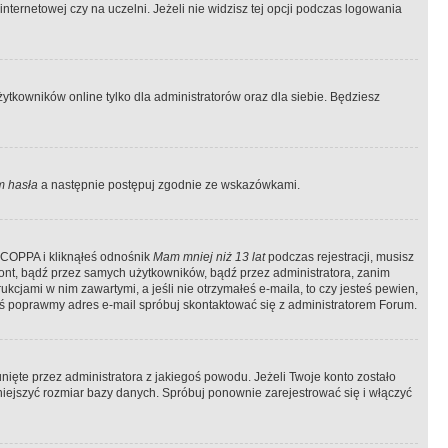
ternetowej czy na uczelni. Jeżeli nie widzisz tej opcji podczas logowania
tkowników online tylko dla administratorów oraz dla siebie. Będziesz
 hasła
a następnie postępuj zgodnie ze wskazówkami.
e COPPA i kliknąłeś odnośnik
Mam mniej niż 13 lat
podczas rejestracji, musisz
kont, bądź przez samych użytkowników, bądź przez administratora, zanim
cjami w nim zawartymi, a jeśli nie otrzymałeś e-maila, to czy jesteś pewien,
ś poprawmy adres e-mail spróbuj skontaktować się z administratorem Forum.
ięte przez administratora z jakiegoś powodu. Jeżeli Twoje konto zostało
iejszyć rozmiar bazy danych. Spróbuj ponownie zarejestrować się i włączyć