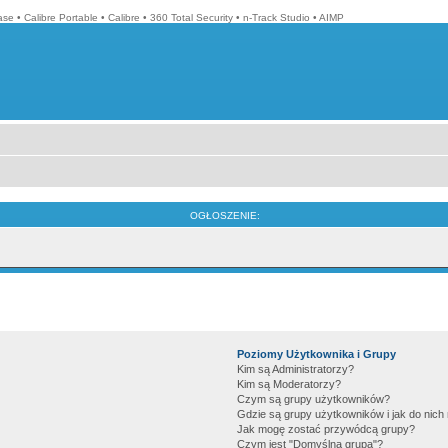
ase
•
Calibre Portable
•
Calibre
•
360 Total Security
•
n-Track Studio
•
AIMP
OGŁOSZENIE:
Poziomy Użytkownika i Grupy
Kim są Administratorzy?
Kim są Moderatorzy?
Czym są grupy użytkowników?
Gdzie są grupy użytkowników i jak do nic
Jak mogę zostać przywódcą grupy?
Czym jest "Domyślna grupa"?