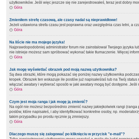
użytkowników. Jeśli więc jeszcze się nie zarejestrowałeś, teraz jest dobry mo
Góra
Zmieniłem strefę czasową, ale czasy nadal są nieprawidłowe!
Jeżeli ustawiona strefa czasu jest poprawna oraz uwzględnia czas letni, a c
Góra
Na liście nie ma mojego języka!
Najprawdopodobniej administrator forum nie zainstalował Twojego języka lub n
nie istnieje możesz sam spróbować wykonać takie tłumaczenie. Więcej inform
Góra
Jak mogę wyświetlać obrazek pod moją nazwą użytkownika?
Są dwa obrazki, które mogą pokazać się poniżej nazwy użytkownika podczas
kropek. Obrazek ten wskazuje ile postów już napisałeś/aś lub na Twój status
włączać awatary i wybierać sposób w jaki awatary mogą być dostępne. Jeśli n
Góra
Czym jest moja ranga i jak mogę ją zmienić?
Na ogół nie możesz bezpośrednio zmienić nazwy jakiejkolwiek rangi (ranga 
postów, które napisałeś, i aby identyfikować konkretne osoby, np. moderator
takim przypadku po prostu ręcznie ją zmniejszy.
Góra
Dlaczego muszę się zalogować po kliknięciu w przycisk "e-mail"?