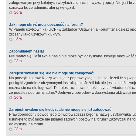
zalogowanym przy kolejnych wizytach zaznacz powyższą opcję. Nie jest to zal
oznacza to, że administrator ją wyłączył.
Góra
Jak mogę ukryć moją obecność na forum?
W Panelu użytkownika (UCP) w zakładce “Ustawienia Forum” znajdziesz opcję 
zliczany jako użytkownik ukryty.
Góra
Zapomniałem hasła!
Nie martw się! Jeśli twoje hasło nie może byc odzyskane, istnieje możliwość z
Góra
Zarejestrowałem się, ale nie mogę się zalogować!
Na początku sprawdź, czy wpisujesz poprawny login i hasło. Jeżeli te są w 
postąpić zgodnie z otrzymanymi instrukcjami. Jeżeli tak nie jest, to może 
można się na nie logować. Po rejestracji powinieneś otrzymać wiadomość czy 
że podałeś poprawny adres? Jednym z powodów wykorzystania aktywacji je
Góra
Zarejestrowałem się kiedyś, ale nie mogę się już zalogować!
Prawdopodobny powód tego to: wprowadzasz błędna nazwę użytkownika lub hasł
usunięte to być może nie pisałeś żadnych postów na forum? Zazwyczaj na fo
do dyskusji na forum.
Góra