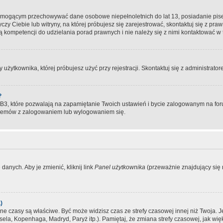
, mogącym przechowywać dane osobowe niepełnoletnich do lat 13, posiadanie pi
yczy Ciebie lub witryny, na której próbujesz się zarejestrować, skontaktuj się z pr
 kompetencji do udzielania porad prawnych i nie należy się z nimi kontaktować w te
użytkownika, której próbujesz użyć przy rejestracji. Skontaktuj się z administrat
?
, które pozwalają na zapamiętanie Twoich ustawień i bycie zalogowanym na forum
blemów z zalogowaniem lub wylogowaniem się.
danych. Aby je zmienić, kliknij link
Panel użytkownika
(przeważnie znajdujący się n
)
czasy są właściwe. Być może widzisz czas ze strefy czasowej innej niż Twoja. Jeże
sela, Kopenhaga, Madryd, Paryż itp.). Pamiętaj, że zmiana strefy czasowej, jak 