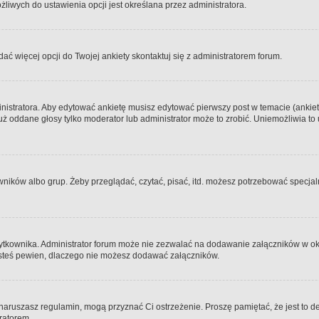
iwych do ustawienia opcji jest określana przez administratora.
dać więcej opcji do Twojej ankiety skontaktuj się z administratorem forum.
nistratora. Aby edytować ankietę musisz edytować pierwszy post w temacie (ankieta
y już oddane głosy tylko moderator lub administrator może to zrobić. Uniemożliwia
ków albo grup. Żeby przeglądać, czytać, pisać, itd. możesz potrzebować specjalny
ytkownika. Administrator forum może nie zezwalać na dodawanie załączników w o
 jesteś pewien, dlaczego nie możesz dodawać załączników.
e naruszasz regulamin, mogą przyznać Ci ostrzeżenie. Proszę pamiętać, że jest to d
tratorem.