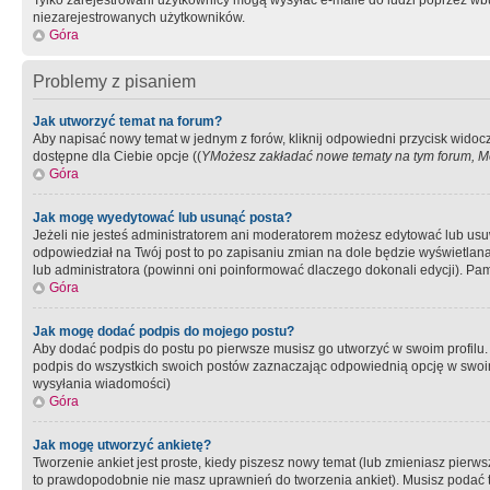
Tylko zarejestrowani użytkownicy mogą wysyłać e-maile do ludzi poprzez wbu
niezarejestrowanych użytkowników.
Góra
Problemy z pisaniem
Jak utworzyć temat na forum?
Aby napisać nowy temat w jednym z forów, kliknij odpowiedni przycisk widoc
dostępne dla Ciebie opcje ((
YMożesz zakładać nowe tematy na tym forum, Mo
Góra
Jak mogę wyedytować lub usunąć posta?
Jeżeli nie jesteś administratorem ani moderatorem możesz edytować lub usuwać
odpowiedział na Twój post to po zapisaniu zmian na dole będzie wyświetlana 
lub administratora (powinni oni poinformować dlaczego dokonali edycji). Pam
Góra
Jak mogę dodać podpis do mojego postu?
Aby dodać podpis do postu po pierwsze musisz go utworzyć w swoim profilu.
podpis do wszystkich swoich postów zaznaczając odpowiednią opcję w swoi
wysyłania wiadomości)
Góra
Jak mogę utworzyć ankietę?
Tworzenie ankiet jest proste, kiedy piszesz nowy temat (lub zmieniasz pier
to prawdopodobnie nie masz uprawnień do tworzenia ankiet). Musisz podać tyt