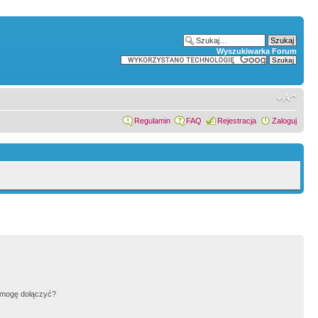
Wyszukiwarka Forum
Regulamin
FAQ
Rejestracja
Zaloguj
h mogę dołączyć?