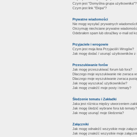
Czym jest "Domyślna grupa użytkownika"?
Czym jest link "Ekipa"?
Prywatne wiadomości
Nie mogę wysyłać prywatnych wiadomości
Otrzymuję niechciane prywatne wiadomośc
Odebrałem spam lub obraźliwy e-mail od ko
Przyjaciele i wrogowie
Czym jest moja lista Przyjaciół i Wrogów?
Jak mogę dodać / usunąć użytkowników z mo
Przeszukiwanie forów
Jak mogę przeszukiwać forum lub fora?
Dlaczego moje wyszukiwanie nie zwraca 
Dlaczego moje wyszukiwanie zwraca pustą
Jak mogę wyszukać użytkowników?
Jak mogę znaleźć moje posty i tematy?
Śledzenie tematu i Zakładki
Jaka jest różnica między utworzeniem zakł
Jak mogę śledzić wybrane fora lub tematy?
Jak mogę usunąć moje śledzenia?
Załączniki
Jak mogę odnaleźć wszystkie moje załączn
Jak mogę znaleźć wszystkie moje załączni