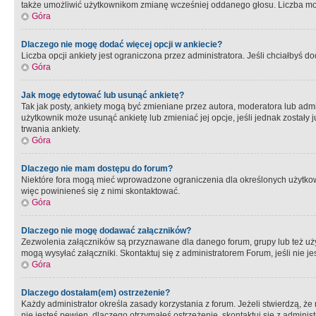
także umożliwić użytkownikom zmianę wcześniej oddanego głosu. Liczba możl
Góra
Dlaczego nie mogę dodać więcej opcji w ankiecie?
Liczba opcji ankiety jest ograniczona przez administratora. Jeśli chciałbyś do
Góra
Jak mogę edytować lub usunąć ankietę?
Tak jak posty, ankiety mogą być zmieniane przez autora, moderatora lub admi
użytkownik może usunąć ankietę lub zmieniać jej opcje, jeśli jednak został
trwania ankiety.
Góra
Dlaczego nie mam dostępu do forum?
Niektóre fora mogą mieć wprowadzone ograniczenia dla określonych użytkowni
więc powinieneś się z nimi skontaktować.
Góra
Dlaczego nie mogę dodawać załączników?
Zezwolenia załączników są przyznawane dla danego forum, grupy lub też uż
mogą wysyłać załączniki. Skontaktuj się z administratorem Forum, jeśli nie
Góra
Dlaczego dostałam(em) ostrzeżenie?
Każdy administrator określa zasady korzystania z forum. Jeżeli stwierdzą, ż
nie jesteś pewien, dlaczego otrzymałeś ostrzeżenie, skontaktuj sie z adminis