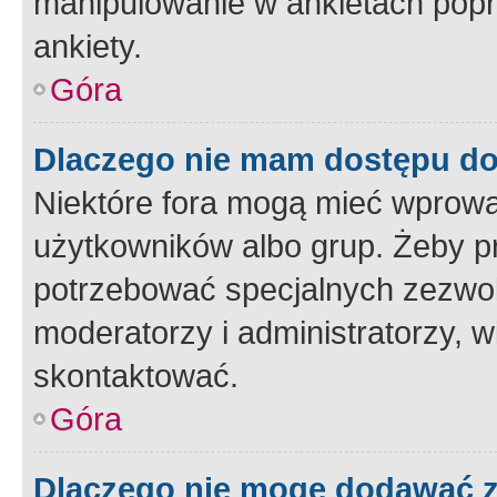
manipulowanie w ankietach popr
ankiety.
Góra
Dlaczego nie mam dostępu d
Niektóre fora mogą mieć wprowa
użytkowników albo grup. Żeby pr
potrzebować specjalnych zezwole
moderatorzy i administratorzy, w
skontaktować.
Góra
Dlaczego nie mogę dodawać 