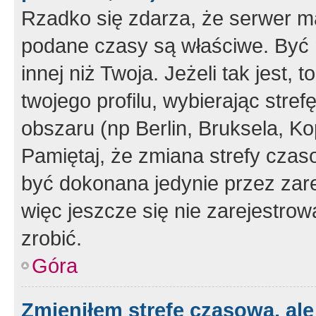
Rzadko się zdarza, że serwer m
podane czasy są właściwe. Być 
innej niż Twoja. Jeżeli tak jest,
twojego profilu, wybierając str
obszaru (np Berlin, Bruksela, Ko
Pamiętaj, że zmiana strefy czas
być dokonana jedynie przez zar
więc jeszcze się nie zarejestrow
zrobić.
Góra
Zmieniłem strefę czasową, ale