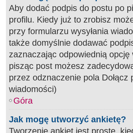
Aby dodać podpis do postu po 
profilu. Kiedy już to zrobisz m
przy formularzu wysyłania wiad
także domyślnie dodawać podpi
zaznaczając odpowiednią opcję 
pisząc post możesz zadecydowa
przez odznaczenie pola Dołącz 
wiadomości)
Góra
Jak mogę utworzyć ankietę?
Tworzenie ankiet jest proste, ki