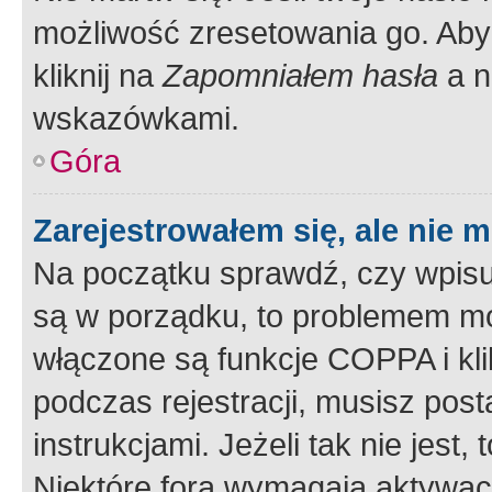
możliwość zresetowania go. Aby 
kliknij na
Zapomniałem hasła
a n
wskazówkami.
Góra
Zarejestrowałem się, ale nie 
Na początku sprawdź, czy wpisuj
są w porządku, to problemem mo
włączone są funkcje COPPA i kl
podczas rejestracji, musisz pos
instrukcjami. Jeżeli tak nie jes
Niektóre fora wymagają aktywac