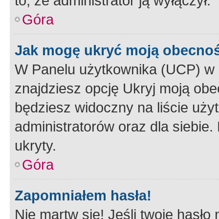
to, że administrator ją wyłączył.
Góra
Jak mogę ukryć moją obecno
W Panelu użytkownika (UCP) w 
znajdziesz opcję Ukryj moją obe
będziesz widoczny na liście użyt
administratorów oraz dla siebie.
ukryty.
Góra
Zapomniałem hasła!
Nie martw się! Jeśli twoje hasło