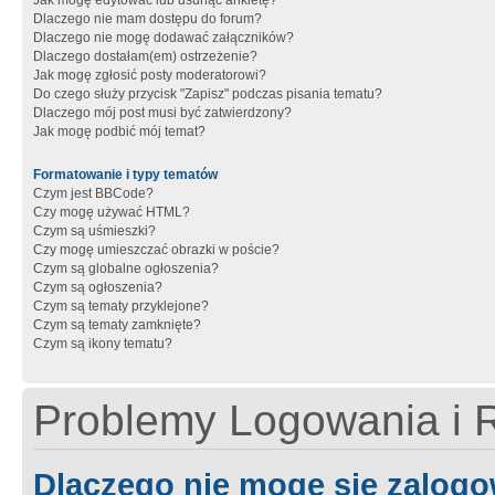
Jak mogę edytować lub usunąć ankietę?
Dlaczego nie mam dostępu do forum?
Dlaczego nie mogę dodawać załączników?
Dlaczego dostałam(em) ostrzeżenie?
Jak mogę zgłosić posty moderatorowi?
Do czego służy przycisk "Zapisz" podczas pisania tematu?
Dlaczego mój post musi być zatwierdzony?
Jak mogę podbić mój temat?
Formatowanie i typy tematów
Czym jest BBCode?
Czy mogę używać HTML?
Czym są uśmieszki?
Czy mogę umieszczać obrazki w poście?
Czym są globalne ogłoszenia?
Czym są ogłoszenia?
Czym są tematy przyklejone?
Czym są tematy zamknięte?
Czym są ikony tematu?
Problemy Logowania i R
Dlaczego nie mogę się zalog