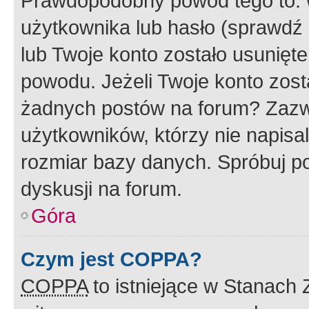
Prawdopodobny powód tego to:
użytkownika lub hasło (sprawdź e
lub Twoje konto zostało usunięte
powodu. Jeżeli Twoje konto zost
żadnych postów na forum? Zazw
użytkowników, którzy nie napisa
rozmiar bazy danych. Spróbuj po
dyskusji na forum.
Góra
Czym jest COPPA?
COPPA
to istniejące w Stanach