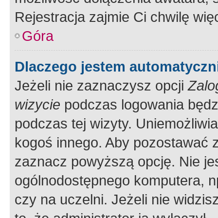
Rejestracja zajmie Ci chwilę wi
Góra
Dlaczego jestem automatycz
Jeżeli nie zaznaczysz opcji
Zalo
wizycie
podczas logowania będzi
podczas tej wizyty. Uniemożliwi
kogoś innego. Aby pozostawać 
zaznacz powyższą opcję. Nie jes
ogólnodostępnego komputera, np.
czy na uczelni. Jeżeli nie widzi