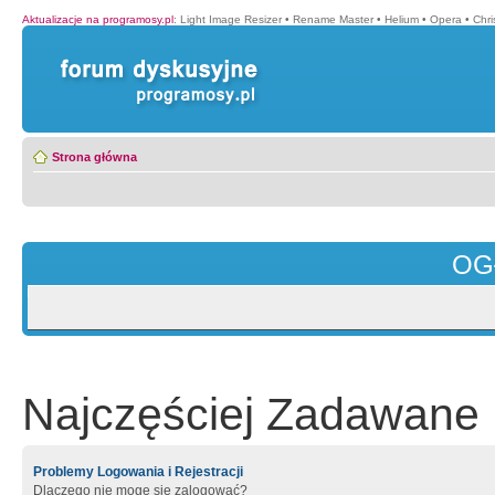
Aktualizacje na programosy.pl
:
Light Image Resizer
•
Rename Master
•
Helium
•
Opera
•
Chr
Strona główna
OG
Najczęściej Zadawane 
Problemy Logowania i Rejestracji
Dlaczego nie mogę się zalogować?