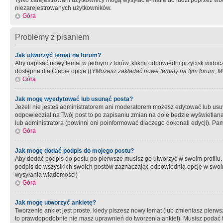
Tylko zarejestrowani użytkownicy mogą wysyłać e-maile do ludzi poprzez wbu
niezarejestrowanych użytkowników.
Góra
Problemy z pisaniem
Jak utworzyć temat na forum?
Aby napisać nowy temat w jednym z forów, kliknij odpowiedni przycisk widoc
dostępne dla Ciebie opcje ((
YMożesz zakładać nowe tematy na tym forum, Mo
Góra
Jak mogę wyedytować lub usunąć posta?
Jeżeli nie jesteś administratorem ani moderatorem możesz edytować lub usuwać
odpowiedział na Twój post to po zapisaniu zmian na dole będzie wyświetlana 
lub administratora (powinni oni poinformować dlaczego dokonali edycji). Pam
Góra
Jak mogę dodać podpis do mojego postu?
Aby dodać podpis do postu po pierwsze musisz go utworzyć w swoim profilu.
podpis do wszystkich swoich postów zaznaczając odpowiednią opcję w swoi
wysyłania wiadomości)
Góra
Jak mogę utworzyć ankietę?
Tworzenie ankiet jest proste, kiedy piszesz nowy temat (lub zmieniasz pier
to prawdopodobnie nie masz uprawnień do tworzenia ankiet). Musisz podać tyt