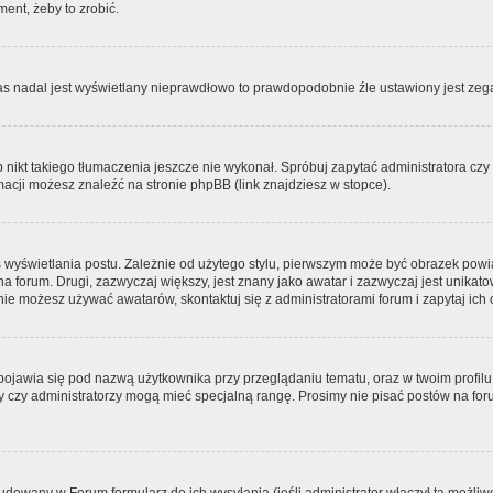
ment, żeby to zrobić.
zas nadal jest wyświetlany nieprawdłowo to prawdopodobnie źle ustawiony jest zega
ikt takiego tłumaczenia jeszcze nie wykonał. Spróbuj zapytać administratora czy m
acji możesz znaleźć na stronie phpBB (link znajdziesz w stopce).
 wyświetlania postu. Zależnie od użytego stylu, pierwszym może być obrazek pow
 na forum. Drugi, zazwyczaj większy, jest znany jako awatar i zazwyczaj jest unik
ie możesz używać awatarów, skontaktuj się z administratorami forum i zapytaj ich 
pojawia się pod nazwą użytkownika przy przeglądaniu tematu, oraz w twoim profilu
zy czy administratorzy mogą mieć specjalną rangę. Prosimy nie pisać postów na for