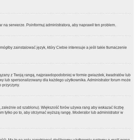
r na serwerze. Poinformuj administratora, aby naprawił ten problem.
ógłby zainstalować język, który Ciebie interesuje a jeśli takie tłumaczenie
iązany z Twoją rangą, najprawdopodobniej w formie gwiazdek, kwadratów lub
atowy lub spersonalizowany dla każdego użytkownika. Administrator forum może
o przyczyny.
, zależnie od szablonu). Większość forów używa rang aby wskazać liczbę
um tylko po to, aby otrzymać wyższą rangę. Moderator lub administrator w