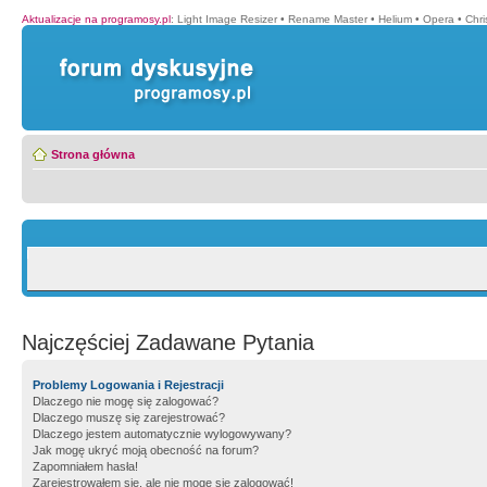
Aktualizacje na programosy.pl
:
Light Image Resizer
•
Rename Master
•
Helium
•
Opera
•
Chr
Strona główna
Najczęściej Zadawane Pytania
Problemy Logowania i Rejestracji
Dlaczego nie mogę się zalogować?
Dlaczego muszę się zarejestrować?
Dlaczego jestem automatycznie wylogowywany?
Jak mogę ukryć moją obecność na forum?
Zapomniałem hasła!
Zarejestrowałem się, ale nie mogę się zalogować!