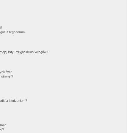
!
i!
goś z tego forum!
jej listy Przyjaciół lub Wrogów?
wyników?
 stronę!?
adki a śledzeniem?
iki?
ki?