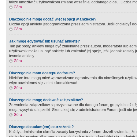
także umożliwić użytkownikom zmianę wcześniej oddanego głosu. Liczba możl
Góra
Dlaczego nie mogę dodać więcej opcji w ankiecie?
Liczba opcji ankiety jest ograniczona przez administratora. Jeśli chciałbyś do
Góra
Jak mogę edytować lub usunąć ankietę?
Tak jak posty, ankiety mogą być zmieniane przez autora, moderatora lub admi
użytkownik może usunąć ankietę lub zmieniać jej opcje, jeśli jednak został
trwania ankiety.
Góra
Dlaczego nie mam dostępu do forum?
Niektóre fora mogą mieć wprowadzone ograniczenia dla określonych użytkowni
więc powinieneś się z nimi skontaktować.
Góra
Dlaczego nie mogę dodawać załączników?
Zezwolenia załączników są przyznawane dla danego forum, grupy lub też uż
mogą wysyłać załączniki. Skontaktuj się z administratorem Forum, jeśli nie
Góra
Dlaczego dostałam(em) ostrzeżenie?
Każdy administrator określa zasady korzystania z forum. Jeżeli stwierdzą, ż
nie jesteś pewien, dlaczego otrzymałeś ostrzeżenie, skontaktuj sie z adminis