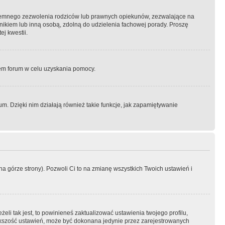
semnego zezwolenia rodziców lub prawnych opiekunów, zezwalające na
awnikiem lub inną osobą, zdolną do udzielenia fachowej porady. Proszę
j kwestii.
orem forum w celu uzyskania pomocy.
. Dzięki nim działają również takie funkcje, jak zapamiętywanie
a górze strony). Pozwoli Ci to na zmianę wszystkich Twoich ustawień i
li tak jest, to powinieneś zaktualizować ustawienia twojego profilu,
większość ustawień, może być dokonana jedynie przez zarejestrowanych