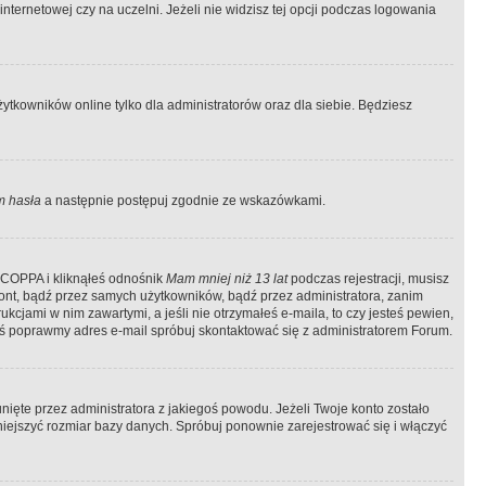
ternetowej czy na uczelni. Jeżeli nie widzisz tej opcji podczas logowania
tkowników online tylko dla administratorów oraz dla siebie. Będziesz
 hasła
a następnie postępuj zgodnie ze wskazówkami.
e COPPA i kliknąłeś odnośnik
Mam mniej niż 13 lat
podczas rejestracji, musisz
kont, bądź przez samych użytkowników, bądź przez administratora, zanim
cjami w nim zawartymi, a jeśli nie otrzymałeś e-maila, to czy jesteś pewien,
ś poprawmy adres e-mail spróbuj skontaktować się z administratorem Forum.
ięte przez administratora z jakiegoś powodu. Jeżeli Twoje konto zostało
iejszyć rozmiar bazy danych. Spróbuj ponownie zarejestrować się i włączyć