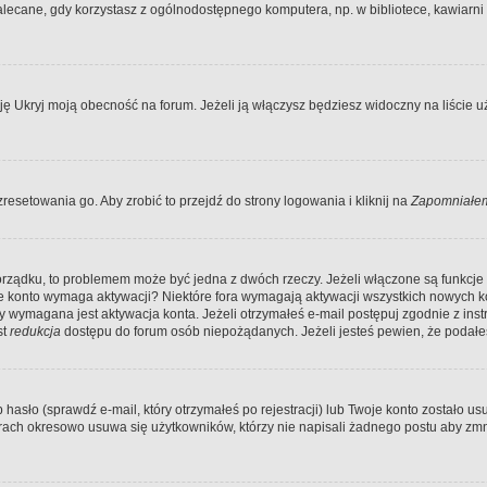
ecane, gdy korzystasz z ogólnodostępnego komputera, np. w bibliotece, kawiarni in
Ukryj moją obecność na forum. Jeżeli ją włączysz będziesz widoczny na liście uży
resetowania go. Aby zrobić to przejdź do strony logowania i kliknij na
Zapomniałem
porządku, to problemem może być jedna z dwóch rzeczy. Jeżeli włączone są funkcj
twoje konto wymaga aktywacji? Niektóre fora wymagają aktywacji wszystkich nowych 
wymagana jest aktywacja konta. Jeżeli otrzymałeś e-mail postępuj zgodnie z instruk
st
redukcja
dostępu do forum osób niepożądanych. Jeżeli jesteś pewien, że podałe
o (sprawdź e-mail, który otrzymałeś po rejestracji) lub Twoje konto zostało usun
rach okresowo usuwa się użytkowników, którzy nie napisali żadnego postu aby zmn