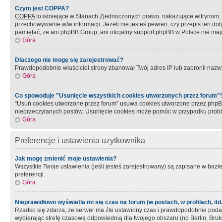
Czym jest COPPA?
COPPA
to istniejące w Stanach Zjednoczonych prawo, nakazujące witrynom
przechowywanie w/w informacji. Jeżeli nie jesteś pewien, czy przepis ten dot
pamiętać, że ani phpBB Group, ani oficjalny support phpBB w Polsce nie mają
Góra
Dlaczego nie mogę się zarejestrować?
Prawdopodobnie właściciel strony zbanował Twój adres IP lub zabronił nazwy 
Góra
Co spowoduje "Usunięcie wszystkich cookies utworzonych przez forum"
“Usuń cookies utworzone przez forum” usuwa cookies utworzone przez phpBB3
nieprzeczytanych postów. Usunięcie cookies może pomóc w przypadku pro
Góra
Preferencje i ustawienia użytkownika
Jak mogę zmienić moje ustawienia?
Wszystkie Twoje ustawienia (jeśli jesteś zarejestrowany) są zapisane w bazie 
preferencji.
Góra
Nieprawidłowo wyświetla mi się czas na forum (w postach, w profilach, itd.
Rzadko się zdarza, że serwer ma źle ustawiony czas i prawdopodobnie podane 
wybierając strefę czasową odpowiednią dla twojego obszaru (np Berlin, Bruk