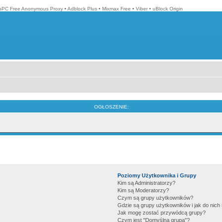
isPC Free Anonymous Proxy
•
Adblock Plus
•
Mixmax Free
•
Viber
•
uBlock Origin
OGŁOSZENIE:
Poziomy Użytkownika i Grupy
Kim są Administratorzy?
Kim są Moderatorzy?
Czym są grupy użytkowników?
Gdzie są grupy użytkowników i jak do nic
Jak mogę zostać przywódcą grupy?
Czym jest "Domyślna grupa"?