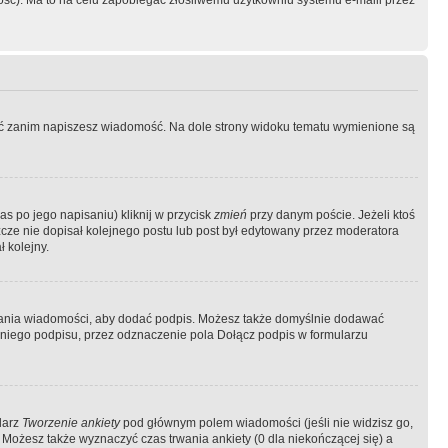
ość). Ma to na celu zapobiegać złośliwemu użytkowniu systemu e-maili przez
ować zanim napiszesz wiadomość. Na dole strony widoku tematu wymienione są
as po jego napisaniu) kliknij w przycisk
zmień
przy danym poście. Jeżeli ktoś
szcze nie dopisał kolejnego postu lub post był edytowany przez moderatora
 kolejny.
łania wiadomości, aby dodać podpis. Możesz także domyślnie dodawać
niego podpisu, przez odznaczenie pola Dołącz podpis w formularzu
larz
Tworzenie ankiety
pod głównym polem wiadomości (jeśli nie widzisz go,
 Możesz także wyznaczyć czas trwania ankiety (0 dla niekończącej się) a