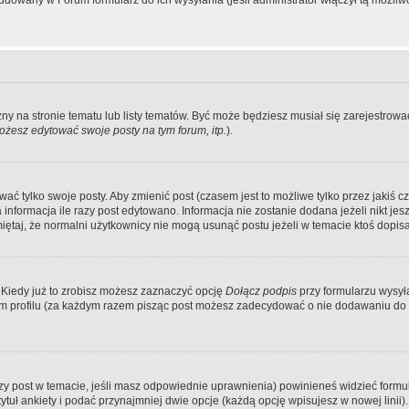
dowany w Forum formularz do ich wysyłania (jeśli administrator włączył tą możliw
zny na stronie tematu lub listy tematów. Być może będziesz musiał się zarejestr
żesz edytować swoje posty na tym forum, itp.
).
 tylko swoje posty. Aby zmienić post (czasem jest to możliwe tylko przez jakiś cz
informacja ile razy post edytowano. Informacja nie zostanie dodana jeżeli nikt je
iętaj, że normalni użytkownicy nie mogą usunąć postu jeżeli w temacie ktoś dopisał
 Kiedy już to zrobisz możesz zaznaczyć opcję
Dołącz podpis
przy formularzu wysy
m profilu (za każdym razem pisząc post możesz zadecydować o nie dodawaniu do 
wszy post w temacie, jeśli masz odpowiednie uprawnienia) powinieneś widzieć formu
uł ankiety i podać przynajmniej dwie opcje (każdą opcję wpisujesz w nowej linii).