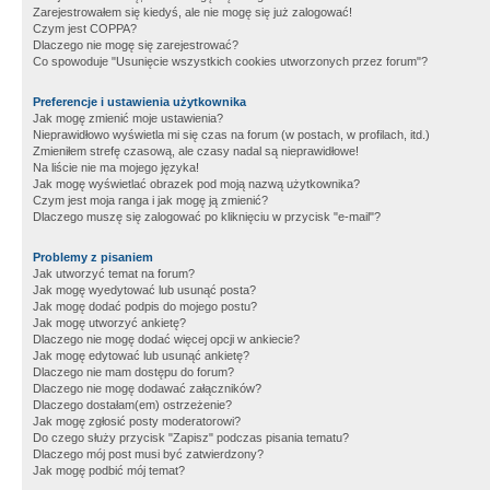
Zarejestrowałem się kiedyś, ale nie mogę się już zalogować!
Czym jest COPPA?
Dlaczego nie mogę się zarejestrować?
Co spowoduje "Usunięcie wszystkich cookies utworzonych przez forum"?
Preferencje i ustawienia użytkownika
Jak mogę zmienić moje ustawienia?
Nieprawidłowo wyświetla mi się czas na forum (w postach, w profilach, itd.)
Zmieniłem strefę czasową, ale czasy nadal są nieprawidłowe!
Na liście nie ma mojego języka!
Jak mogę wyświetlać obrazek pod moją nazwą użytkownika?
Czym jest moja ranga i jak mogę ją zmienić?
Dlaczego muszę się zalogować po kliknięciu w przycisk "e-mail"?
Problemy z pisaniem
Jak utworzyć temat na forum?
Jak mogę wyedytować lub usunąć posta?
Jak mogę dodać podpis do mojego postu?
Jak mogę utworzyć ankietę?
Dlaczego nie mogę dodać więcej opcji w ankiecie?
Jak mogę edytować lub usunąć ankietę?
Dlaczego nie mam dostępu do forum?
Dlaczego nie mogę dodawać załączników?
Dlaczego dostałam(em) ostrzeżenie?
Jak mogę zgłosić posty moderatorowi?
Do czego służy przycisk "Zapisz" podczas pisania tematu?
Dlaczego mój post musi być zatwierdzony?
Jak mogę podbić mój temat?