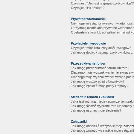
Czym jest "Domyślna grupa użytkownika"?
Czym jest link "Ekipa"?
Prywatne wiadomości
Nie mogę wysyłać prywatnych wiadomości
Otrzymuję niechciane prywatne wiadomośc
Odebrałem spam lub obraźliwy e-mail od ko
Przyjaciele i wrogowie
Czym jest moja lista Przyjaciół i Wrogów?
Jak mogę dodać / usunąć użytkowników z mo
Przeszukiwanie forów
Jak mogę przeszukiwać forum lub fora?
Dlaczego moje wyszukiwanie nie zwraca 
Dlaczego moje wyszukiwanie zwraca pustą
Jak mogę wyszukać użytkowników?
Jak mogę znaleźć moje posty i tematy?
Śledzenie tematu i Zakładki
Jaka jest różnica między utworzeniem zakł
Jak mogę śledzić wybrane fora lub tematy?
Jak mogę usunąć moje śledzenia?
Załączniki
Jak mogę odnaleźć wszystkie moje załączn
Jak mogę znaleźć wszystkie moje załączni