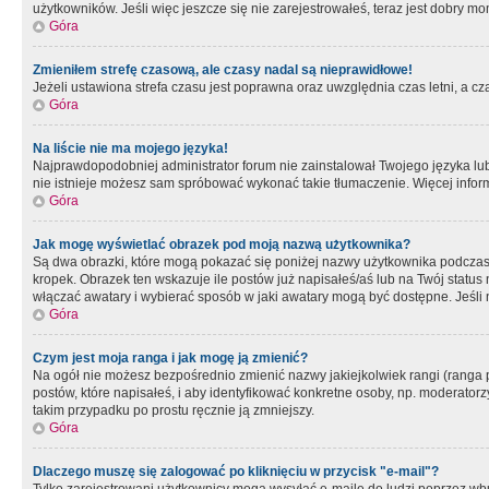
użytkowników. Jeśli więc jeszcze się nie zarejestrowałeś, teraz jest dobry mo
Góra
Zmieniłem strefę czasową, ale czasy nadal są nieprawidłowe!
Jeżeli ustawiona strefa czasu jest poprawna oraz uwzględnia czas letni, a c
Góra
Na liście nie ma mojego języka!
Najprawdopodobniej administrator forum nie zainstalował Twojego języka lub n
nie istnieje możesz sam spróbować wykonać takie tłumaczenie. Więcej inform
Góra
Jak mogę wyświetlać obrazek pod moją nazwą użytkownika?
Są dwa obrazki, które mogą pokazać się poniżej nazwy użytkownika podczas
kropek. Obrazek ten wskazuje ile postów już napisałeś/aś lub na Twój status
włączać awatary i wybierać sposób w jaki awatary mogą być dostępne. Jeśli n
Góra
Czym jest moja ranga i jak mogę ją zmienić?
Na ogół nie możesz bezpośrednio zmienić nazwy jakiejkolwiek rangi (ranga 
postów, które napisałeś, i aby identyfikować konkretne osoby, np. moderator
takim przypadku po prostu ręcznie ją zmniejszy.
Góra
Dlaczego muszę się zalogować po kliknięciu w przycisk "e-mail"?