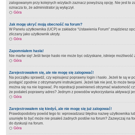
zalogowanym przy kolejnych wizytach zaznacz powyższą opcję. Nie jest to zal
oznacza to, że administrator ją wyłączył.
Góra
Jak mogę ukryć moją obecność na forum?
W Panelu użytkownika (UCP) w zakładce “Ustawienia Forum” znajdziesz opcję 
zliczany jako użytkownik ukryty.
Góra
Zapomniałem hasła!
Nie martw się! Jeśli twoje hasło nie może byc odzyskane, istnieje możliwość z
Góra
Zarejestrowałem się, ale nie mogę się zalogować!
Na początku sprawdź, czy wpisujesz poprawny login i hasło. Jeżeli te są w 
postąpić zgodnie z otrzymanymi instrukcjami. Jeżeli tak nie jest, to może 
można się na nie logować. Po rejestracji powinieneś otrzymać wiadomość czy 
że podałeś poprawny adres? Jednym z powodów wykorzystania aktywacji je
Góra
Zarejestrowałem się kiedyś, ale nie mogę się już zalogować!
Prawdopodobny powód tego to: wprowadzasz błędna nazwę użytkownika lub hasł
usunięte to być może nie pisałeś żadnych postów na forum? Zazwyczaj na fo
do dyskusji na forum.
Góra