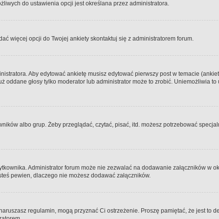
iwych do ustawienia opcji jest określana przez administratora.
dać więcej opcji do Twojej ankiety skontaktuj się z administratorem forum.
nistratora. Aby edytować ankietę musisz edytować pierwszy post w temacie (ankieta
y już oddane głosy tylko moderator lub administrator może to zrobić. Uniemożliwia
ków albo grup. Żeby przeglądać, czytać, pisać, itd. możesz potrzebować specjalny
ytkownika. Administrator forum może nie zezwalać na dodawanie załączników w o
 jesteś pewien, dlaczego nie możesz dodawać załączników.
e naruszasz regulamin, mogą przyznać Ci ostrzeżenie. Proszę pamiętać, że jest to d
tratorem.