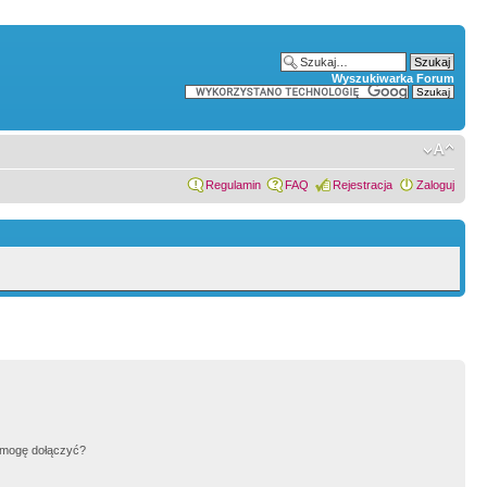
Wyszukiwarka Forum
Regulamin
FAQ
Rejestracja
Zaloguj
h mogę dołączyć?