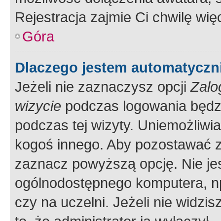
Rejestracja zajmie Ci chwilę wi
Góra
Dlaczego jestem automatycz
Jeżeli nie zaznaczysz opcji
Zalo
wizycie
podczas logowania będzi
podczas tej wizyty. Uniemożliwi
kogoś innego. Aby pozostawać 
zaznacz powyższą opcję. Nie jes
ogólnodostępnego komputera, np.
czy na uczelni. Jeżeli nie widzi