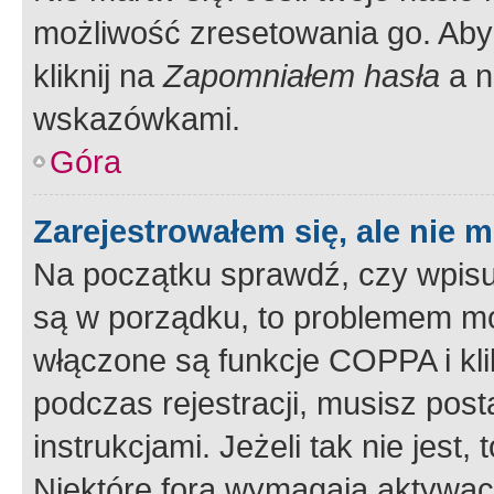
możliwość zresetowania go. Aby 
kliknij na
Zapomniałem hasła
a n
wskazówkami.
Góra
Zarejestrowałem się, ale nie 
Na początku sprawdź, czy wpisuj
są w porządku, to problemem mo
włączone są funkcje COPPA i kl
podczas rejestracji, musisz pos
instrukcjami. Jeżeli tak nie jes
Niektóre fora wymagają aktywac