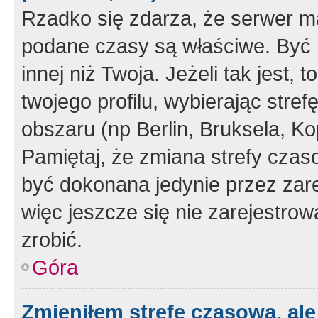
Rzadko się zdarza, że serwer m
podane czasy są właściwe. Być 
innej niż Twoja. Jeżeli tak jest,
twojego profilu, wybierając str
obszaru (np Berlin, Bruksela, Ko
Pamiętaj, że zmiana strefy czas
być dokonana jedynie przez zar
więc jeszcze się nie zarejestrow
zrobić.
Góra
Zmieniłem strefę czasową, ale