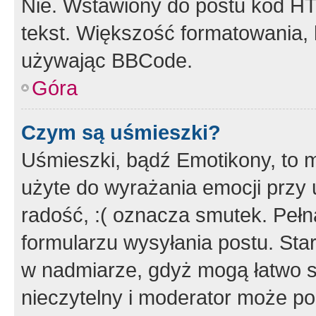
Nie. Wstawiony do postu kod HT
tekst. Większość formatowania
używając BBCode.
Góra
Czym są uśmieszki?
Uśmieszki, bądź Emotikony, to m
użyte do wyrażania emocji przy 
radość, :( oznacza smutek. Pełna
formularzu wysyłania postu. Sta
w nadmiarze, gdyż mogą łatwo s
nieczytelny i moderator może p