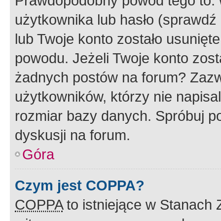
Prawdopodobny powód tego to:
użytkownika lub hasło (sprawdź e
lub Twoje konto zostało usunięte
powodu. Jeżeli Twoje konto zost
żadnych postów na forum? Zazw
użytkowników, którzy nie napisa
rozmiar bazy danych. Spróbuj po
dyskusji na forum.
Góra
Czym jest COPPA?
COPPA
to istniejące w Stanach