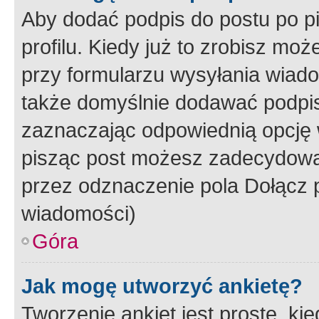
Aby dodać podpis do postu po 
profilu. Kiedy już to zrobisz m
przy formularzu wysyłania wiad
także domyślnie dodawać podpi
zaznaczając odpowiednią opcję 
pisząc post możesz zadecydowa
przez odznaczenie pola Dołącz 
wiadomości)
Góra
Jak mogę utworzyć ankietę?
Tworzenie ankiet jest proste, ki