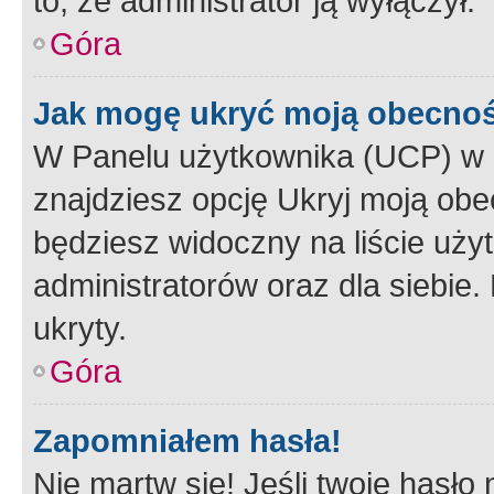
to, że administrator ją wyłączył.
Góra
Jak mogę ukryć moją obecno
W Panelu użytkownika (UCP) w 
znajdziesz opcję Ukryj moją obe
będziesz widoczny na liście użyt
administratorów oraz dla siebie.
ukryty.
Góra
Zapomniałem hasła!
Nie martw się! Jeśli twoje hasło