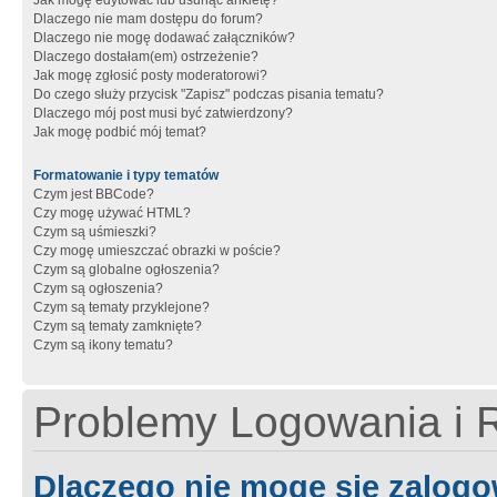
Jak mogę edytować lub usunąć ankietę?
Dlaczego nie mam dostępu do forum?
Dlaczego nie mogę dodawać załączników?
Dlaczego dostałam(em) ostrzeżenie?
Jak mogę zgłosić posty moderatorowi?
Do czego służy przycisk "Zapisz" podczas pisania tematu?
Dlaczego mój post musi być zatwierdzony?
Jak mogę podbić mój temat?
Formatowanie i typy tematów
Czym jest BBCode?
Czy mogę używać HTML?
Czym są uśmieszki?
Czy mogę umieszczać obrazki w poście?
Czym są globalne ogłoszenia?
Czym są ogłoszenia?
Czym są tematy przyklejone?
Czym są tematy zamknięte?
Czym są ikony tematu?
Problemy Logowania i R
Dlaczego nie mogę się zalog