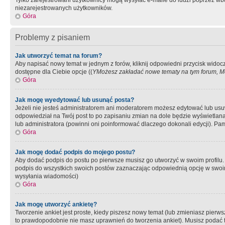
Tylko zarejestrowani użytkownicy mogą wysyłać e-maile do ludzi poprzez wbu
niezarejestrowanych użytkowników.
Góra
Problemy z pisaniem
Jak utworzyć temat na forum?
Aby napisać nowy temat w jednym z forów, kliknij odpowiedni przycisk widoc
dostępne dla Ciebie opcje ((
YMożesz zakładać nowe tematy na tym forum, Mo
Góra
Jak mogę wyedytować lub usunąć posta?
Jeżeli nie jesteś administratorem ani moderatorem możesz edytować lub usuwać
odpowiedział na Twój post to po zapisaniu zmian na dole będzie wyświetlana 
lub administratora (powinni oni poinformować dlaczego dokonali edycji). Pam
Góra
Jak mogę dodać podpis do mojego postu?
Aby dodać podpis do postu po pierwsze musisz go utworzyć w swoim profilu.
podpis do wszystkich swoich postów zaznaczając odpowiednią opcję w swoi
wysyłania wiadomości)
Góra
Jak mogę utworzyć ankietę?
Tworzenie ankiet jest proste, kiedy piszesz nowy temat (lub zmieniasz pier
to prawdopodobnie nie masz uprawnień do tworzenia ankiet). Musisz podać tyt