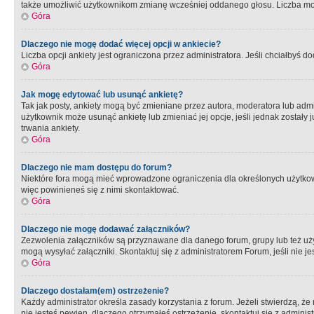
także umożliwić użytkownikom zmianę wcześniej oddanego głosu. Liczba możl
Góra
Dlaczego nie mogę dodać więcej opcji w ankiecie?
Liczba opcji ankiety jest ograniczona przez administratora. Jeśli chciałbyś do
Góra
Jak mogę edytować lub usunąć ankietę?
Tak jak posty, ankiety mogą być zmieniane przez autora, moderatora lub admi
użytkownik może usunąć ankietę lub zmieniać jej opcje, jeśli jednak został
trwania ankiety.
Góra
Dlaczego nie mam dostępu do forum?
Niektóre fora mogą mieć wprowadzone ograniczenia dla określonych użytkowni
więc powinieneś się z nimi skontaktować.
Góra
Dlaczego nie mogę dodawać załączników?
Zezwolenia załączników są przyznawane dla danego forum, grupy lub też uż
mogą wysyłać załączniki. Skontaktuj się z administratorem Forum, jeśli nie
Góra
Dlaczego dostałam(em) ostrzeżenie?
Każdy administrator określa zasady korzystania z forum. Jeżeli stwierdzą, ż
nie jesteś pewien, dlaczego otrzymałeś ostrzeżenie, skontaktuj sie z adminis