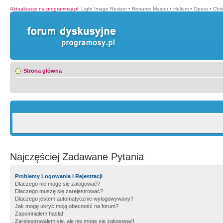
Aktualizacje na programosy.pl
:
Light Image Resizer
•
Rename Master
•
Helium
•
Opera
•
Chr
Strona główna
Najczęściej Zadawane Pytania
Problemy Logowania i Rejestracji
Dlaczego nie mogę się zalogować?
Dlaczego muszę się zarejestrować?
Dlaczego jestem automatycznie wylogowywany?
Jak mogę ukryć moją obecność na forum?
Zapomniałem hasła!
Zarejestrowałem się, ale nie mogę się zalogować!