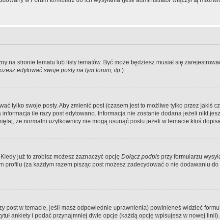
dowany w Forum formularz do ich wysyłania (jeśli administrator włączył tą możliw
zny na stronie tematu lub listy tematów. Być może będziesz musiał się zarejestr
żesz edytować swoje posty na tym forum, itp.
).
 tylko swoje posty. Aby zmienić post (czasem jest to możliwe tylko przez jakiś cz
informacja ile razy post edytowano. Informacja nie zostanie dodana jeżeli nikt je
iętaj, że normalni użytkownicy nie mogą usunąć postu jeżeli w temacie ktoś dopisał
 Kiedy już to zrobisz możesz zaznaczyć opcję
Dołącz podpis
przy formularzu wysy
m profilu (za każdym razem pisząc post możesz zadecydować o nie dodawaniu do 
wszy post w temacie, jeśli masz odpowiednie uprawnienia) powinieneś widzieć formu
uł ankiety i podać przynajmniej dwie opcje (każdą opcję wpisujesz w nowej linii).