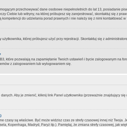
, mogącym przechowywać dane osobowe niepełnoletnich do lat 13, posiadanie pi
yczy Ciebie lub witryny, na której próbujesz się zarejestrować, skontaktuj się z pr
 kompetencji do udzielania porad prawnych i nie należy się z nimi kontaktować w te
użytkownika, której próbujesz użyć przy rejestracji. Skontaktuj się z administrat
?
, które pozwalają na zapamiętanie Twoich ustawień i bycie zalogowanym na forum
blemów z zalogowaniem lub wylogowaniem się.
danych. Aby je zmienić, kliknij link
Panel użytkownika
(przeważnie znajdujący się n
)
czasy są właściwe. Być może widzisz czas ze strefy czasowej innej niż Twoja. Jeże
sela, Kopenhaga, Madryd, Paryż itp.). Pamiętaj, że zmiana strefy czasowej, jak 