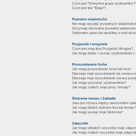
Czym jest "Domyślna grupa użytkownika"?
Czym jest link "Ekipa"?
Prywatne wiadomości
Nie mogę wysyłać prywatnych wiadomości
Otrzymuję niechciane prywatne wiadomośc
Odebrałem spam lub obraźliwy e-mail od ko
Przyjaciele i wrogowie
Czym jest moja lista Przyjaciół i Wrogów?
Jak mogę dodać / usunąć użytkowników z mo
Przeszukiwanie forów
Jak mogę przeszukiwać forum lub fora?
Dlaczego moje wyszukiwanie nie zwraca 
Dlaczego moje wyszukiwanie zwraca pustą
Jak mogę wyszukać użytkowników?
Jak mogę znaleźć moje posty i tematy?
Śledzenie tematu i Zakładki
Jaka jest różnica między utworzeniem zakł
Jak mogę śledzić wybrane fora lub tematy?
Jak mogę usunąć moje śledzenia?
Załączniki
Jak mogę odnaleźć wszystkie moje załączn
Jak mogę znaleźć wszystkie moje załączni