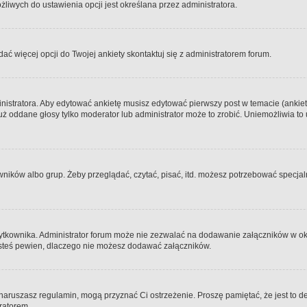
iwych do ustawienia opcji jest określana przez administratora.
dać więcej opcji do Twojej ankiety skontaktuj się z administratorem forum.
nistratora. Aby edytować ankietę musisz edytować pierwszy post w temacie (ankieta
y już oddane głosy tylko moderator lub administrator może to zrobić. Uniemożliwia
ków albo grup. Żeby przeglądać, czytać, pisać, itd. możesz potrzebować specjalny
ytkownika. Administrator forum może nie zezwalać na dodawanie załączników w o
 jesteś pewien, dlaczego nie możesz dodawać załączników.
e naruszasz regulamin, mogą przyznać Ci ostrzeżenie. Proszę pamiętać, że jest to d
tratorem.