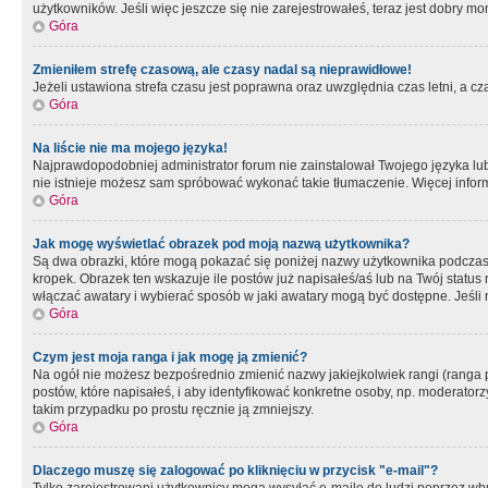
użytkowników. Jeśli więc jeszcze się nie zarejestrowałeś, teraz jest dobry mo
Góra
Zmieniłem strefę czasową, ale czasy nadal są nieprawidłowe!
Jeżeli ustawiona strefa czasu jest poprawna oraz uwzględnia czas letni, a c
Góra
Na liście nie ma mojego języka!
Najprawdopodobniej administrator forum nie zainstalował Twojego języka lub n
nie istnieje możesz sam spróbować wykonać takie tłumaczenie. Więcej inform
Góra
Jak mogę wyświetlać obrazek pod moją nazwą użytkownika?
Są dwa obrazki, które mogą pokazać się poniżej nazwy użytkownika podczas
kropek. Obrazek ten wskazuje ile postów już napisałeś/aś lub na Twój status
włączać awatary i wybierać sposób w jaki awatary mogą być dostępne. Jeśli n
Góra
Czym jest moja ranga i jak mogę ją zmienić?
Na ogół nie możesz bezpośrednio zmienić nazwy jakiejkolwiek rangi (ranga 
postów, które napisałeś, i aby identyfikować konkretne osoby, np. moderator
takim przypadku po prostu ręcznie ją zmniejszy.
Góra
Dlaczego muszę się zalogować po kliknięciu w przycisk "e-mail"?