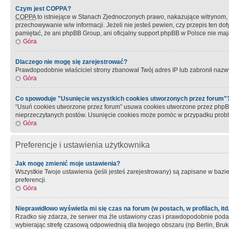
Czym jest COPPA?
COPPA
to istniejące w Stanach Zjednoczonych prawo, nakazujące witrynom
przechowywanie w/w informacji. Jeżeli nie jesteś pewien, czy przepis ten dot
pamiętać, że ani phpBB Group, ani oficjalny support phpBB w Polsce nie mają
Góra
Dlaczego nie mogę się zarejestrować?
Prawdopodobnie właściciel strony zbanował Twój adres IP lub zabronił nazwy 
Góra
Co spowoduje "Usunięcie wszystkich cookies utworzonych przez forum"
“Usuń cookies utworzone przez forum” usuwa cookies utworzone przez phpBB3
nieprzeczytanych postów. Usunięcie cookies może pomóc w przypadku pro
Góra
Preferencje i ustawienia użytkownika
Jak mogę zmienić moje ustawienia?
Wszystkie Twoje ustawienia (jeśli jesteś zarejestrowany) są zapisane w bazie 
preferencji.
Góra
Nieprawidłowo wyświetla mi się czas na forum (w postach, w profilach, itd.
Rzadko się zdarza, że serwer ma źle ustawiony czas i prawdopodobnie podane 
wybierając strefę czasową odpowiednią dla twojego obszaru (np Berlin, Bruk