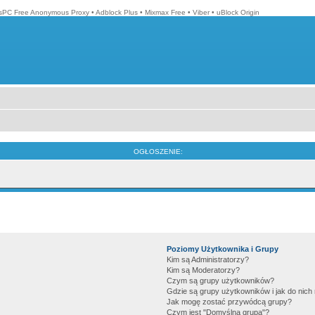
isPC Free Anonymous Proxy
•
Adblock Plus
•
Mixmax Free
•
Viber
•
uBlock Origin
OGŁOSZENIE:
Poziomy Użytkownika i Grupy
Kim są Administratorzy?
Kim są Moderatorzy?
Czym są grupy użytkowników?
Gdzie są grupy użytkowników i jak do nic
Jak mogę zostać przywódcą grupy?
Czym jest "Domyślna grupa"?