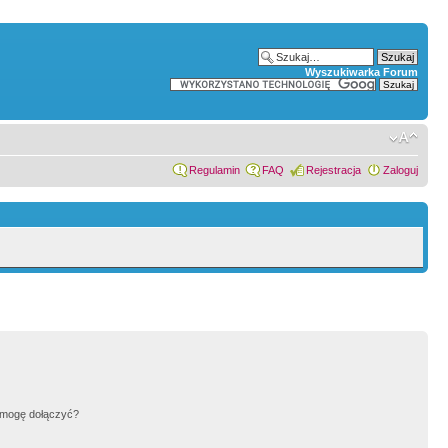
Wyszukiwarka Forum
Regulamin
FAQ
Rejestracja
Zaloguj
h mogę dołączyć?