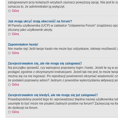
zalogowanym przy kolejnych wizytach zaznacz powyższą opcję. Nie jest to zal
oznacza to, że administrator ją wyłączył.
Góra
Jak mogę ukryć moją obecność na forum?
W Panelu użytkownika (UCP) w zakładce “Ustawienia Forum” znajdziesz opcję 
zliczany jako użytkownik ukryty.
Góra
Zapomniałem hasła!
Nie martw się! Jeśli twoje hasło nie może byc odzyskane, istnieje możliwość z
Góra
Zarejestrowałem się, ale nie mogę się zalogować!
Na początku sprawdź, czy wpisujesz poprawny login i hasło. Jeżeli te są w 
postąpić zgodnie z otrzymanymi instrukcjami. Jeżeli tak nie jest, to może 
można się na nie logować. Po rejestracji powinieneś otrzymać wiadomość czy 
że podałeś poprawny adres? Jednym z powodów wykorzystania aktywacji je
Góra
Zarejestrowałem się kiedyś, ale nie mogę się już zalogować!
Prawdopodobny powód tego to: wprowadzasz błędna nazwę użytkownika lub hasł
usunięte to być może nie pisałeś żadnych postów na forum? Zazwyczaj na fo
do dyskusji na forum.
Góra