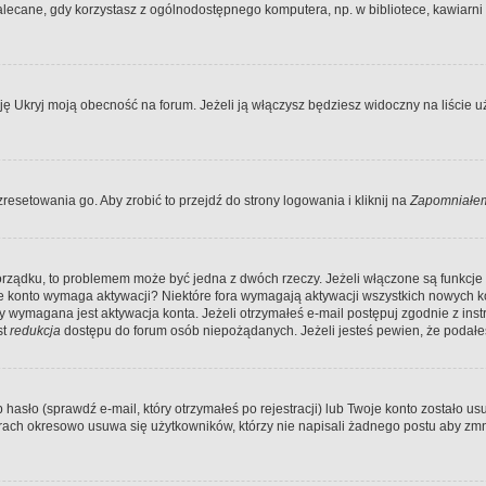
ecane, gdy korzystasz z ogólnodostępnego komputera, np. w bibliotece, kawiarni in
Ukryj moją obecność na forum. Jeżeli ją włączysz będziesz widoczny na liście uży
resetowania go. Aby zrobić to przejdź do strony logowania i kliknij na
Zapomniałem
porządku, to problemem może być jedna z dwóch rzeczy. Jeżeli włączone są funkcj
twoje konto wymaga aktywacji? Niektóre fora wymagają aktywacji wszystkich nowych 
wymagana jest aktywacja konta. Jeżeli otrzymałeś e-mail postępuj zgodnie z instruk
st
redukcja
dostępu do forum osób niepożądanych. Jeżeli jesteś pewien, że podałe
o (sprawdź e-mail, który otrzymałeś po rejestracji) lub Twoje konto zostało usun
rach okresowo usuwa się użytkowników, którzy nie napisali żadnego postu aby zmn