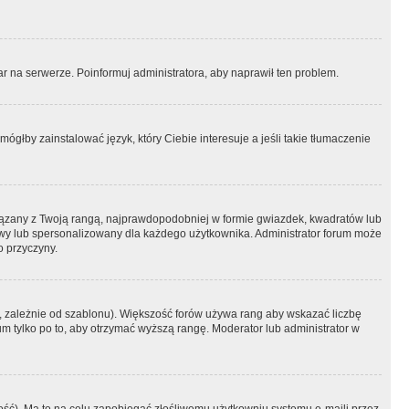
r na serwerze. Poinformuj administratora, aby naprawił ten problem.
ógłby zainstalować język, który Ciebie interesuje a jeśli takie tłumaczenie
iązany z Twoją rangą, najprawdopodobniej w formie gwiazdek, kwadratów lub
atowy lub spersonalizowany dla każdego użytkownika. Administrator forum może
o przyczyny.
, zależnie od szablonu). Większość forów używa rang aby wskazać liczbę
um tylko po to, aby otrzymać wyższą rangę. Moderator lub administrator w