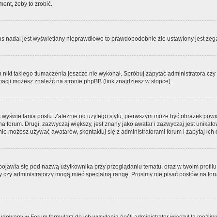
ment, żeby to zrobić.
zas nadal jest wyświetlany nieprawdłowo to prawdopodobnie źle ustawiony jest zega
ikt takiego tłumaczenia jeszcze nie wykonał. Spróbuj zapytać administratora czy m
acji możesz znaleźć na stronie phpBB (link znajdziesz w stopce).
 wyświetlania postu. Zależnie od użytego stylu, pierwszym może być obrazek pow
 na forum. Drugi, zazwyczaj większy, jest znany jako awatar i zazwyczaj jest unik
ie możesz używać awatarów, skontaktuj się z administratorami forum i zapytaj ich 
pojawia się pod nazwą użytkownika przy przeglądaniu tematu, oraz w twoim profilu
zy czy administratorzy mogą mieć specjalną rangę. Prosimy nie pisać postów na for