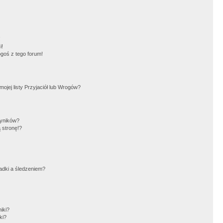
!
i!
goś z tego forum!
jej listy Przyjaciół lub Wrogów?
wyników?
 stronę!?
adki a śledzeniem?
iki?
ki?