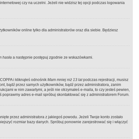
ternetowej czy na uczelni. Jeżeli nie widzisz tej opcji podczas logowania
tkowników online tylko dla administratorów oraz dla siebie. Będziesz
 hasła
a następnie postępuj zgodnie ze wskazówkami.
e COPPA i kliknąłeś odnośnik
Mam mniej niż 13 lat
podczas rejestracji, musisz
kont, bądź przez samych użytkowników, bądź przez administratora, zanim
cjami w nim zawartymi, a jeśli nie otrzymałeś e-maila, to czy jesteś pewien,
ś poprawmy adres e-mail spróbuj skontaktować się z administratorem Forum.
ięte przez administratora z jakiegoś powodu. Jeżeli Twoje konto zostało
iejszyć rozmiar bazy danych. Spróbuj ponownie zarejestrować się i włączyć