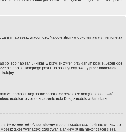
ość). Ma to na celu zapobiegać złośliwemu użytkowniu systemu e-maili przez
ować zanim napiszesz wiadomość. Na dole strony widoku tematu wymienione są
as po jego napisaniu) kliknij w przycisk
zmień
przy danym poście. Jeżeli ktoś
szcze nie dopisał kolejnego postu lub post był edytowany przez moderatora
 kolejny.
łania wiadomości, aby dodać podpis. Możesz także domyślnie dodawać
niego podpisu, przez odznaczenie pola Dołącz podpis w formularzu
larz
Tworzenie ankiety
pod głównym polem wiadomości (jeśli nie widzisz go,
 Możesz także wyznaczyć czas trwania ankiety (0 dla niekończącej się) a