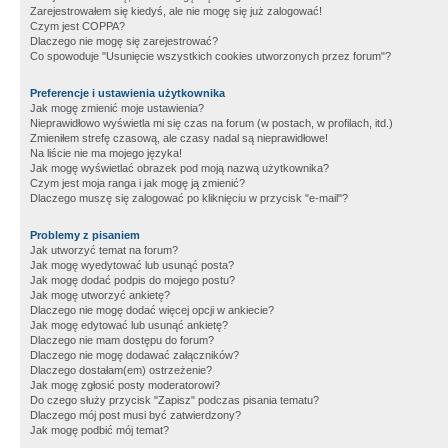
Zarejestrowałem się kiedyś, ale nie mogę się już zalogować!
Czym jest COPPA?
Dlaczego nie mogę się zarejestrować?
Co spowoduje "Usunięcie wszystkich cookies utworzonych przez forum"?
Preferencje i ustawienia użytkownika
Jak mogę zmienić moje ustawienia?
Nieprawidłowo wyświetla mi się czas na forum (w postach, w profilach, itd.)
Zmieniłem strefę czasową, ale czasy nadal są nieprawidłowe!
Na liście nie ma mojego języka!
Jak mogę wyświetlać obrazek pod moją nazwą użytkownika?
Czym jest moja ranga i jak mogę ją zmienić?
Dlaczego muszę się zalogować po kliknięciu w przycisk "e-mail"?
Problemy z pisaniem
Jak utworzyć temat na forum?
Jak mogę wyedytować lub usunąć posta?
Jak mogę dodać podpis do mojego postu?
Jak mogę utworzyć ankietę?
Dlaczego nie mogę dodać więcej opcji w ankiecie?
Jak mogę edytować lub usunąć ankietę?
Dlaczego nie mam dostępu do forum?
Dlaczego nie mogę dodawać załączników?
Dlaczego dostałam(em) ostrzeżenie?
Jak mogę zgłosić posty moderatorowi?
Do czego służy przycisk "Zapisz" podczas pisania tematu?
Dlaczego mój post musi być zatwierdzony?
Jak mogę podbić mój temat?