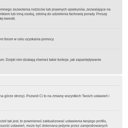
semnego zezwolenia rodziców lub prawnych opiekunów, zezwalające na
awnikiem lub inną osobą, zdolną do udzielenia fachowej porady. Proszę
j kwestii.
orem forum w celu uzyskania pomocy.
. Dzięki nim działają również takie funkcje, jak zapamiętywanie
a górze strony). Pozwoli Ci to na zmianę wszystkich Twoich ustawień i
li tak jest, to powinieneś zaktualizować ustawienia twojego profilu,
większość ustawień, może być dokonana jedynie przez zarejestrowanych