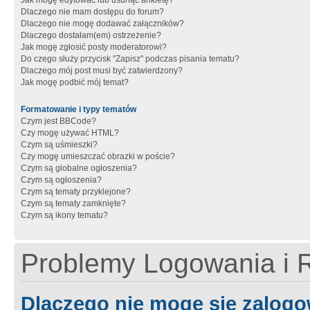
Jak mogę edytować lub usunąć ankietę?
Dlaczego nie mam dostępu do forum?
Dlaczego nie mogę dodawać załączników?
Dlaczego dostałam(em) ostrzeżenie?
Jak mogę zgłosić posty moderatorowi?
Do czego służy przycisk "Zapisz" podczas pisania tematu?
Dlaczego mój post musi być zatwierdzony?
Jak mogę podbić mój temat?
Formatowanie i typy tematów
Czym jest BBCode?
Czy mogę używać HTML?
Czym są uśmieszki?
Czy mogę umieszczać obrazki w poście?
Czym są globalne ogłoszenia?
Czym są ogłoszenia?
Czym są tematy przyklejone?
Czym są tematy zamknięte?
Czym są ikony tematu?
Problemy Logowania i R
Dlaczego nie mogę się zalog