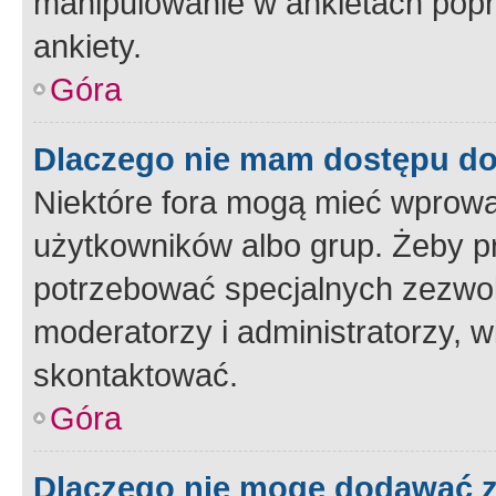
manipulowanie w ankietach popr
ankiety.
Góra
Dlaczego nie mam dostępu d
Niektóre fora mogą mieć wprowa
użytkowników albo grup. Żeby pr
potrzebować specjalnych zezwole
moderatorzy i administratorzy, w
skontaktować.
Góra
Dlaczego nie mogę dodawać 