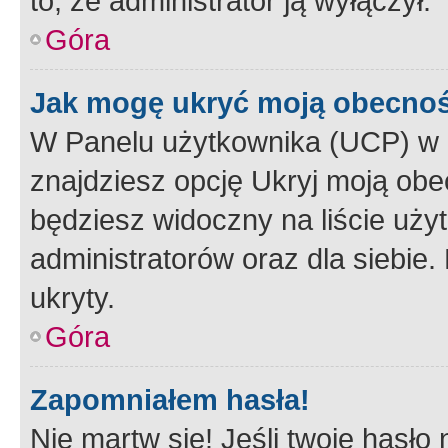
to, że administrator ją wyłączył.
Góra
Jak mogę ukryć moją obecno
W Panelu użytkownika (UCP) w 
znajdziesz opcję Ukryj moją obe
będziesz widoczny na liście użyt
administratorów oraz dla siebie.
ukryty.
Góra
Zapomniałem hasła!
Nie martw się! Jeśli twoje hasło