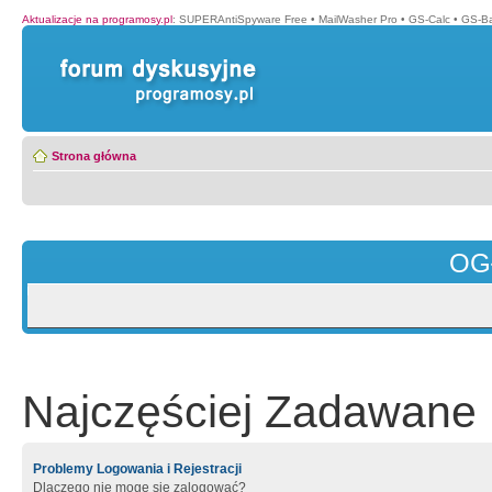
Aktualizacje na programosy.pl
:
SUPERAntiSpyware Free
•
MailWasher Pro
•
GS-Calc
•
GS-B
Strona główna
OG
Najczęściej Zadawane 
Problemy Logowania i Rejestracji
Dlaczego nie mogę się zalogować?