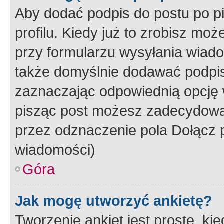
Aby dodać podpis do postu po 
profilu. Kiedy już to zrobisz m
przy formularzu wysyłania wiad
także domyślnie dodawać podpi
zaznaczając odpowiednią opcję 
pisząc post możesz zadecydowa
przez odznaczenie pola Dołącz 
wiadomości)
Góra
Jak mogę utworzyć ankietę?
Tworzenie ankiet jest proste, ki