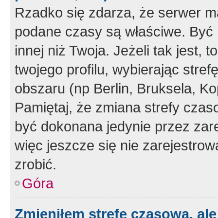
Rzadko się zdarza, że serwer m
podane czasy są właściwe. Być 
innej niż Twoja. Jeżeli tak jest,
twojego profilu, wybierając str
obszaru (np Berlin, Bruksela, Ko
Pamiętaj, że zmiana strefy czas
być dokonana jedynie przez zar
więc jeszcze się nie zarejestrow
zrobić.
Góra
Zmieniłem strefę czasową, ale