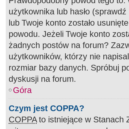
Prawdopodobny powód tego to:
użytkownika lub hasło (sprawdź e
lub Twoje konto zostało usunięte
powodu. Jeżeli Twoje konto zost
żadnych postów na forum? Zazw
użytkowników, którzy nie napisa
rozmiar bazy danych. Spróbuj po
dyskusji na forum.
Góra
Czym jest COPPA?
COPPA
to istniejące w Stanach