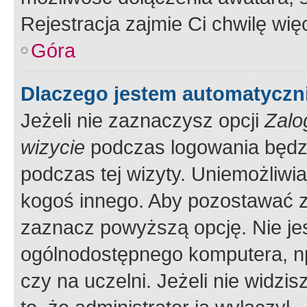
Rejestracja zajmie Ci chwilę wi
Góra
Dlaczego jestem automatycz
Jeżeli nie zaznaczysz opcji
Zalo
wizycie
podczas logowania będzi
podczas tej wizyty. Uniemożliwi
kogoś innego. Aby pozostawać 
zaznacz powyższą opcję. Nie jes
ogólnodostępnego komputera, np.
czy na uczelni. Jeżeli nie widzi