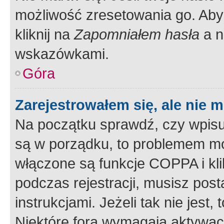
możliwość zresetowania go. Aby 
kliknij na
Zapomniałem hasła
a n
wskazówkami.
Góra
Zarejestrowałem się, ale nie 
Na początku sprawdź, czy wpisuj
są w porządku, to problemem mo
włączone są funkcje COPPA i kl
podczas rejestracji, musisz pos
instrukcjami. Jeżeli tak nie jes
Niektóre fora wymagają aktywac