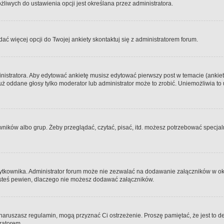
iwych do ustawienia opcji jest określana przez administratora.
dać więcej opcji do Twojej ankiety skontaktuj się z administratorem forum.
nistratora. Aby edytować ankietę musisz edytować pierwszy post w temacie (ankieta
y już oddane głosy tylko moderator lub administrator może to zrobić. Uniemożliwia
ków albo grup. Żeby przeglądać, czytać, pisać, itd. możesz potrzebować specjalny
ytkownika. Administrator forum może nie zezwalać na dodawanie załączników w o
 jesteś pewien, dlaczego nie możesz dodawać załączników.
e naruszasz regulamin, mogą przyznać Ci ostrzeżenie. Proszę pamiętać, że jest to d
tratorem.