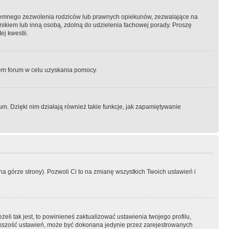
semnego zezwolenia rodziców lub prawnych opiekunów, zezwalające na
awnikiem lub inną osobą, zdolną do udzielenia fachowej porady. Proszę
j kwestii.
orem forum w celu uzyskania pomocy.
. Dzięki nim działają również takie funkcje, jak zapamiętywanie
a górze strony). Pozwoli Ci to na zmianę wszystkich Twoich ustawień i
li tak jest, to powinieneś zaktualizować ustawienia twojego profilu,
większość ustawień, może być dokonana jedynie przez zarejestrowanych