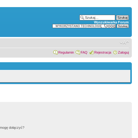
Wyszukiwarka Forum
Regulamin
FAQ
Rejestracja
Zaloguj
h mogę dołączyć?