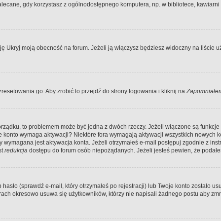
ecane, gdy korzystasz z ogólnodostępnego komputera, np. w bibliotece, kawiarni in
Ukryj moją obecność na forum. Jeżeli ją włączysz będziesz widoczny na liście uży
resetowania go. Aby zrobić to przejdź do strony logowania i kliknij na
Zapomniałem
porządku, to problemem może być jedna z dwóch rzeczy. Jeżeli włączone są funkcj
twoje konto wymaga aktywacji? Niektóre fora wymagają aktywacji wszystkich nowych 
wymagana jest aktywacja konta. Jeżeli otrzymałeś e-mail postępuj zgodnie z instruk
st
redukcja
dostępu do forum osób niepożądanych. Jeżeli jesteś pewien, że podałe
o (sprawdź e-mail, który otrzymałeś po rejestracji) lub Twoje konto zostało usun
rach okresowo usuwa się użytkowników, którzy nie napisali żadnego postu aby zmn