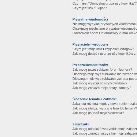
Czym jest "Domyślna grupa użytkownika"?
Czym jest link "Ekipa"?
Prywatne wiadomości
Nie mogę wysyłać prywatnych wiadomości
Otrzymuję niechciane prywatne wiadomośc
Odebrałem spam lub obraźliwy e-mail od ko
Przyjaciele i wrogowie
Czym jest moja lista Przyjaciół i Wrogów?
Jak mogę dodać / usunąć użytkowników z mo
Przeszukiwanie forów
Jak mogę przeszukiwać forum lub fora?
Dlaczego moje wyszukiwanie nie zwraca 
Dlaczego moje wyszukiwanie zwraca pustą
Jak mogę wyszukać użytkowników?
Jak mogę znaleźć moje posty i tematy?
Śledzenie tematu i Zakładki
Jaka jest różnica między utworzeniem zakł
Jak mogę śledzić wybrane fora lub tematy?
Jak mogę usunąć moje śledzenia?
Załączniki
Jak mogę odnaleźć wszystkie moje załączn
Jak mogę znaleźć wszystkie moje załączni