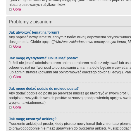
Tylko zarejestrowani użytkownicy mogą wysyłać e-maile do ludzi poprzez wbu
niezarejestrowanych użytkowników.
Góra
Problemy z pisaniem
Jak utworzyć temat na forum?
Aby napisać nowy temat w jednym z forów, kliknij odpowiedni przycisk widoc
dostępne dla Ciebie opcje ((
YMożesz zakładać nowe tematy na tym forum, Mo
Góra
Jak mogę wyedytować lub usunąć posta?
Jeżeli nie jesteś administratorem ani moderatorem możesz edytować lub usuwać
odpowiedział na Twój post to po zapisaniu zmian na dole będzie wyświetlana 
lub administratora (powinni oni poinformować dlaczego dokonali edycji). Pam
Góra
Jak mogę dodać podpis do mojego postu?
Aby dodać podpis do postu po pierwsze musisz go utworzyć w swoim profilu.
podpis do wszystkich swoich postów zaznaczając odpowiednią opcję w swoi
wysyłania wiadomości)
Góra
Jak mogę utworzyć ankietę?
Tworzenie ankiet jest proste, kiedy piszesz nowy temat (lub zmieniasz pier
to prawdopodobnie nie masz uprawnień do tworzenia ankiet). Musisz podać tyt