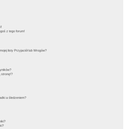
!
i!
goś z tego forum!
jej listy Przyjaciół lub Wrogów?
wyników?
 stronę!?
adki a śledzeniem?
iki?
ki?