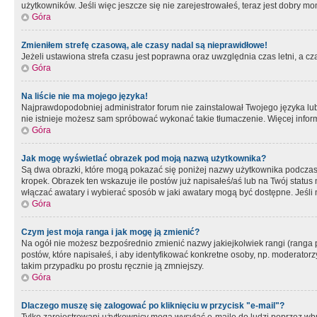
użytkowników. Jeśli więc jeszcze się nie zarejestrowałeś, teraz jest dobry mo
Góra
Zmieniłem strefę czasową, ale czasy nadal są nieprawidłowe!
Jeżeli ustawiona strefa czasu jest poprawna oraz uwzględnia czas letni, a c
Góra
Na liście nie ma mojego języka!
Najprawdopodobniej administrator forum nie zainstalował Twojego języka lub n
nie istnieje możesz sam spróbować wykonać takie tłumaczenie. Więcej inform
Góra
Jak mogę wyświetlać obrazek pod moją nazwą użytkownika?
Są dwa obrazki, które mogą pokazać się poniżej nazwy użytkownika podczas
kropek. Obrazek ten wskazuje ile postów już napisałeś/aś lub na Twój status
włączać awatary i wybierać sposób w jaki awatary mogą być dostępne. Jeśli n
Góra
Czym jest moja ranga i jak mogę ją zmienić?
Na ogół nie możesz bezpośrednio zmienić nazwy jakiejkolwiek rangi (ranga 
postów, które napisałeś, i aby identyfikować konkretne osoby, np. moderator
takim przypadku po prostu ręcznie ją zmniejszy.
Góra
Dlaczego muszę się zalogować po kliknięciu w przycisk "e-mail"?