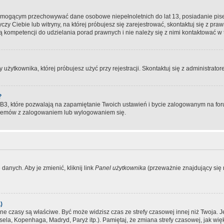
, mogącym przechowywać dane osobowe niepełnoletnich do lat 13, posiadanie pi
yczy Ciebie lub witryny, na której próbujesz się zarejestrować, skontaktuj się z pr
 kompetencji do udzielania porad prawnych i nie należy się z nimi kontaktować w te
użytkownika, której próbujesz użyć przy rejestracji. Skontaktuj się z administrat
?
, które pozwalają na zapamiętanie Twoich ustawień i bycie zalogowanym na forum
blemów z zalogowaniem lub wylogowaniem się.
danych. Aby je zmienić, kliknij link
Panel użytkownika
(przeważnie znajdujący się n
)
czasy są właściwe. Być może widzisz czas ze strefy czasowej innej niż Twoja. Jeże
sela, Kopenhaga, Madryd, Paryż itp.). Pamiętaj, że zmiana strefy czasowej, jak 