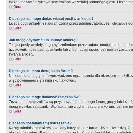
także umożliwić użytkownikom zmianę wcześniej oddanego głosu. Liczba możl
Góra
Dlaczego nie mogę dodać więcej opcji w ankiecie?
Liczba opcji ankiety jest ograniczona przez administratora. Jeśli chciałbyś do
Góra
Jak mogę edytować lub usunąć ankietę?
Tak jak posty, ankiety mogą być zmieniane przez autora, moderatora lub admi
użytkownik może usunąć ankietę lub zmieniać jej opcje, jeśli jednak został
trwania ankiety.
Góra
Dlaczego nie mam dostępu do forum?
Niektóre fora mogą mieć wprowadzone ograniczenia dla określonych użytkowni
więc powinieneś się z nimi skontaktować.
Góra
Dlaczego nie mogę dodawać załączników?
Zezwolenia załączników są przyznawane dla danego forum, grupy lub też uż
mogą wysyłać załączniki. Skontaktuj się z administratorem Forum, jeśli nie
Góra
Dlaczego dostałam(em) ostrzeżenie?
Każdy administrator określa zasady korzystania z forum. Jeżeli stwierdzą, ż
nie jesteś pewien, dlaczego otrzymałeś ostrzeżenie, skontaktuj sie z adminis