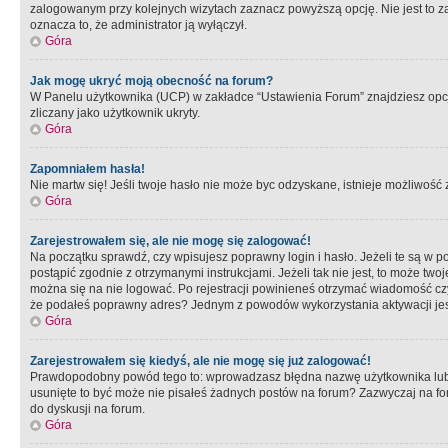
zalogowanym przy kolejnych wizytach zaznacz powyższą opcję. Nie jest to zal
oznacza to, że administrator ją wyłączył.
Góra
Jak mogę ukryć moją obecność na forum?
W Panelu użytkownika (UCP) w zakładce “Ustawienia Forum” znajdziesz opcję 
zliczany jako użytkownik ukryty.
Góra
Zapomniałem hasła!
Nie martw się! Jeśli twoje hasło nie może byc odzyskane, istnieje możliwość z
Góra
Zarejestrowałem się, ale nie mogę się zalogować!
Na początku sprawdź, czy wpisujesz poprawny login i hasło. Jeżeli te są w 
postąpić zgodnie z otrzymanymi instrukcjami. Jeżeli tak nie jest, to może 
można się na nie logować. Po rejestracji powinieneś otrzymać wiadomość czy 
że podałeś poprawny adres? Jednym z powodów wykorzystania aktywacji je
Góra
Zarejestrowałem się kiedyś, ale nie mogę się już zalogować!
Prawdopodobny powód tego to: wprowadzasz błędna nazwę użytkownika lub hasł
usunięte to być może nie pisałeś żadnych postów na forum? Zazwyczaj na fo
do dyskusji na forum.
Góra