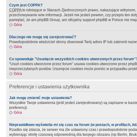
Czym jest COPPA?
COPPA
to istniejące w Stanach Zjednoczonych prawo, nakazujące witrynom
przechowywanie w/w informacji. Jeżeli nie jesteś pewien, czy przepis ten dot
pamiętać, że ani phpBB Group, ani oficjalny support phpBB w Polsce nie mają
Góra
Dlaczego nie mogę się zarejestrować?
Prawdopodobnie właściciel strony zbanował Twój adres IP lub zabronił nazwy 
Góra
Co spowoduje "Usunięcie wszystkich cookies utworzonych przez forum"
“Usuń cookies utworzone przez forum” usuwa cookies utworzone przez phpBB3
nieprzeczytanych postów. Usunięcie cookies może pomóc w przypadku pro
Góra
Preferencje i ustawienia użytkownika
Jak mogę zmienić moje ustawienia?
Wszystkie Twoje ustawienia (jeśli jesteś zarejestrowany) są zapisane w bazie 
preferencji.
Góra
Nieprawidłowo wyświetla mi się czas na forum (w postach, w profilach, itd.
Rzadko się zdarza, że serwer ma źle ustawiony czas i prawdopodobnie podane 
wybierając strefę czasową odpowiednią dla twojego obszaru (np Berlin, Bruk