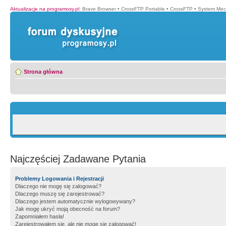
Aktualizacje na programosy.pl
:
Brave Browser
•
CrossFTP Portable
•
CrossFTP
•
System Mec
Strona główna
Najczęściej Zadawane Pytania
Problemy Logowania i Rejestracji
Dlaczego nie mogę się zalogować?
Dlaczego muszę się zarejestrować?
Dlaczego jestem automatycznie wylogowywany?
Jak mogę ukryć moją obecność na forum?
Zapomniałem hasła!
Zarejestrowałem się, ale nie mogę się zalogować!