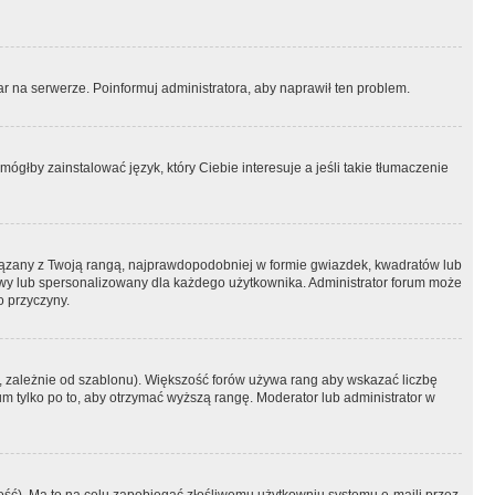
r na serwerze. Poinformuj administratora, aby naprawił ten problem.
ógłby zainstalować język, który Ciebie interesuje a jeśli takie tłumaczenie
iązany z Twoją rangą, najprawdopodobniej w formie gwiazdek, kwadratów lub
atowy lub spersonalizowany dla każdego użytkownika. Administrator forum może
o przyczyny.
, zależnie od szablonu). Większość forów używa rang aby wskazać liczbę
um tylko po to, aby otrzymać wyższą rangę. Moderator lub administrator w