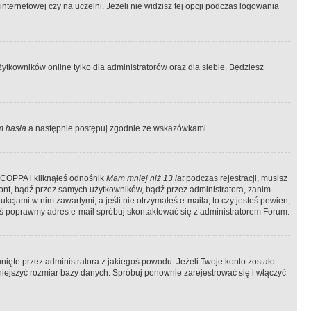
ternetowej czy na uczelni. Jeżeli nie widzisz tej opcji podczas logowania
tkowników online tylko dla administratorów oraz dla siebie. Będziesz
 hasła
a następnie postępuj zgodnie ze wskazówkami.
e COPPA i kliknąłeś odnośnik
Mam mniej niż 13 lat
podczas rejestracji, musisz
kont, bądź przez samych użytkowników, bądź przez administratora, zanim
cjami w nim zawartymi, a jeśli nie otrzymałeś e-maila, to czy jesteś pewien,
ś poprawmy adres e-mail spróbuj skontaktować się z administratorem Forum.
ięte przez administratora z jakiegoś powodu. Jeżeli Twoje konto zostało
iejszyć rozmiar bazy danych. Spróbuj ponownie zarejestrować się i włączyć