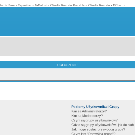
hanic Free
•
Exportizer
•
ToDoList
•
XMedia Recode Portable
•
XMedia Recode
•
Diffractor
OGŁOSZENIE:
Poziomy Użytkownika i Grupy
Kim są Administratorzy?
Kim są Moderatorzy?
Czym są grupy użytkowników?
Gdzie są grupy użytkowników i jak do nic
Jak mogę zostać przywódcą grupy?
Czym jest "Domyślna grupa"?