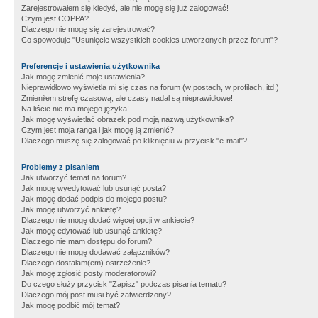
Zarejestrowałem się kiedyś, ale nie mogę się już zalogować!
Czym jest COPPA?
Dlaczego nie mogę się zarejestrować?
Co spowoduje "Usunięcie wszystkich cookies utworzonych przez forum"?
Preferencje i ustawienia użytkownika
Jak mogę zmienić moje ustawienia?
Nieprawidłowo wyświetla mi się czas na forum (w postach, w profilach, itd.)
Zmieniłem strefę czasową, ale czasy nadal są nieprawidłowe!
Na liście nie ma mojego języka!
Jak mogę wyświetlać obrazek pod moją nazwą użytkownika?
Czym jest moja ranga i jak mogę ją zmienić?
Dlaczego muszę się zalogować po kliknięciu w przycisk "e-mail"?
Problemy z pisaniem
Jak utworzyć temat na forum?
Jak mogę wyedytować lub usunąć posta?
Jak mogę dodać podpis do mojego postu?
Jak mogę utworzyć ankietę?
Dlaczego nie mogę dodać więcej opcji w ankiecie?
Jak mogę edytować lub usunąć ankietę?
Dlaczego nie mam dostępu do forum?
Dlaczego nie mogę dodawać załączników?
Dlaczego dostałam(em) ostrzeżenie?
Jak mogę zgłosić posty moderatorowi?
Do czego służy przycisk "Zapisz" podczas pisania tematu?
Dlaczego mój post musi być zatwierdzony?
Jak mogę podbić mój temat?