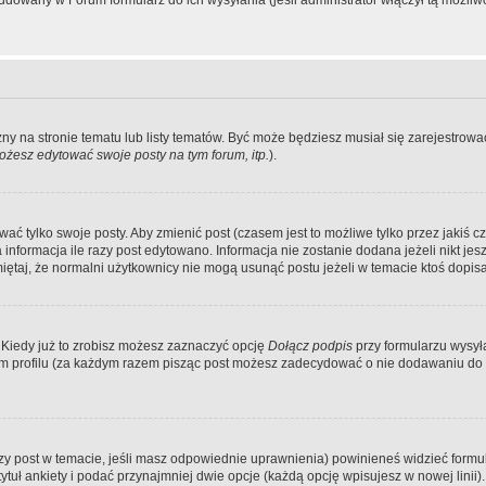
dowany w Forum formularz do ich wysyłania (jeśli administrator włączył tą możliw
zny na stronie tematu lub listy tematów. Być może będziesz musiał się zarejestr
żesz edytować swoje posty na tym forum, itp.
).
 tylko swoje posty. Aby zmienić post (czasem jest to możliwe tylko przez jakiś cz
informacja ile razy post edytowano. Informacja nie zostanie dodana jeżeli nikt je
iętaj, że normalni użytkownicy nie mogą usunąć postu jeżeli w temacie ktoś dopisał
 Kiedy już to zrobisz możesz zaznaczyć opcję
Dołącz podpis
przy formularzu wysy
m profilu (za każdym razem pisząc post możesz zadecydować o nie dodawaniu do 
wszy post w temacie, jeśli masz odpowiednie uprawnienia) powinieneś widzieć formu
uł ankiety i podać przynajmniej dwie opcje (każdą opcję wpisujesz w nowej linii).