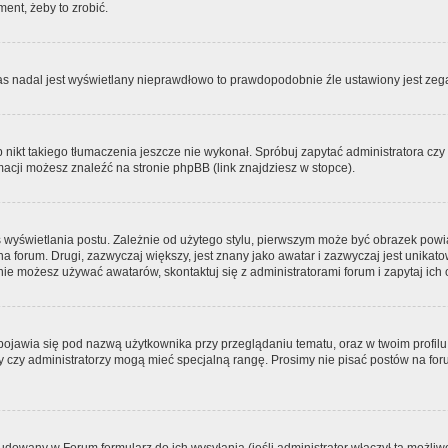
ment, żeby to zrobić.
zas nadal jest wyświetlany nieprawdłowo to prawdopodobnie źle ustawiony jest zega
ikt takiego tłumaczenia jeszcze nie wykonał. Spróbuj zapytać administratora czy m
acji możesz znaleźć na stronie phpBB (link znajdziesz w stopce).
 wyświetlania postu. Zależnie od użytego stylu, pierwszym może być obrazek pow
 na forum. Drugi, zazwyczaj większy, jest znany jako awatar i zazwyczaj jest unik
ie możesz używać awatarów, skontaktuj się z administratorami forum i zapytaj ich 
pojawia się pod nazwą użytkownika przy przeglądaniu tematu, oraz w twoim profilu
zy czy administratorzy mogą mieć specjalną rangę. Prosimy nie pisać postów na for