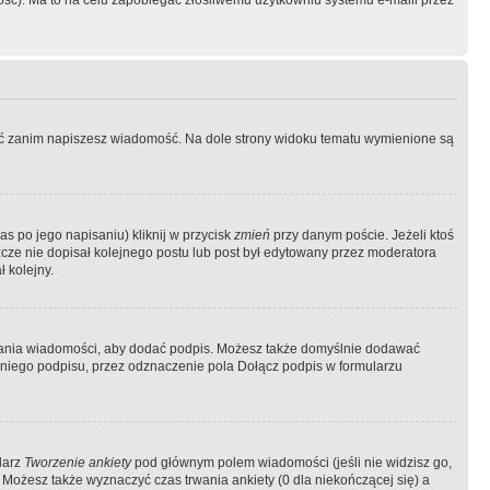
ość). Ma to na celu zapobiegać złośliwemu użytkowniu systemu e-maili przez
ować zanim napiszesz wiadomość. Na dole strony widoku tematu wymienione są
as po jego napisaniu) kliknij w przycisk
zmień
przy danym poście. Jeżeli ktoś
szcze nie dopisał kolejnego postu lub post był edytowany przez moderatora
 kolejny.
łania wiadomości, aby dodać podpis. Możesz także domyślnie dodawać
niego podpisu, przez odznaczenie pola Dołącz podpis w formularzu
larz
Tworzenie ankiety
pod głównym polem wiadomości (jeśli nie widzisz go,
 Możesz także wyznaczyć czas trwania ankiety (0 dla niekończącej się) a