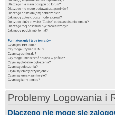
Jak mogę edytować lub usunąć ankietę?
Dlaczego nie mam dostępu do forum?
Dlaczego nie mogę dodawać załączników?
Dlaczego dostałam(em) ostrzeżenie?
Jak mogę zgłosić posty moderatorowi?
Do czego służy przycisk "Zapisz" podczas pisania tematu?
Dlaczego mój post musi być zatwierdzony?
Jak mogę podbić mój temat?
Formatowanie i typy tematów
Czym jest BBCode?
Czy mogę używać HTML?
Czym są uśmieszki?
Czy mogę umieszczać obrazki w poście?
Czym są globalne ogłoszenia?
Czym są ogłoszenia?
Czym są tematy przyklejone?
Czym są tematy zamknięte?
Czym są ikony tematu?
Problemy Logowania i R
Dlaczego nie mogę się zalog