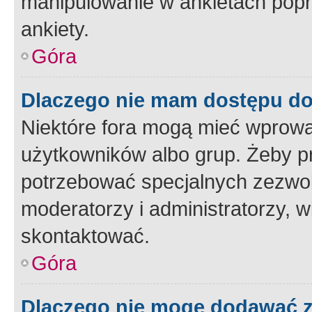
manipulowanie w ankietach popr
ankiety.
Góra
Dlaczego nie mam dostępu d
Niektóre fora mogą mieć wprowa
użytkowników albo grup. Żeby pr
potrzebować specjalnych zezwole
moderatorzy i administratorzy, w
skontaktować.
Góra
Dlaczego nie mogę dodawać 