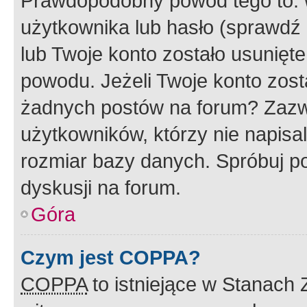
Prawdopodobny powód tego to:
użytkownika lub hasło (sprawdź e
lub Twoje konto zostało usunięte
powodu. Jeżeli Twoje konto zost
żadnych postów na forum? Zazw
użytkowników, którzy nie napisa
rozmiar bazy danych. Spróbuj po
dyskusji na forum.
Góra
Czym jest COPPA?
COPPA
to istniejące w Stanach