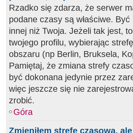
Rzadko się zdarza, że serwer m
podane czasy są właściwe. Być 
innej niż Twoja. Jeżeli tak jest,
twojego profilu, wybierając str
obszaru (np Berlin, Bruksela, Ko
Pamiętaj, że zmiana strefy czas
być dokonana jedynie przez zar
więc jeszcze się nie zarejestrow
zrobić.
Góra
Zmieniłem strefę czasową, ale