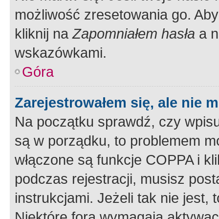
możliwość zresetowania go. Aby 
kliknij na
Zapomniałem hasła
a n
wskazówkami.
Góra
Zarejestrowałem się, ale nie 
Na początku sprawdź, czy wpisuj
są w porządku, to problemem mo
włączone są funkcje COPPA i kl
podczas rejestracji, musisz pos
instrukcjami. Jeżeli tak nie jes
Niektóre fora wymagają aktywac