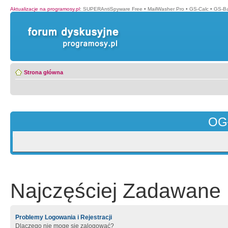
Aktualizacje na programosy.pl
:
SUPERAntiSpyware Free
•
MailWasher Pro
•
GS-Calc
•
GS-B
Strona główna
OG
Najczęściej Zadawane 
Problemy Logowania i Rejestracji
Dlaczego nie mogę się zalogować?