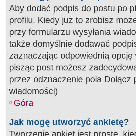
Aby dodać podpis do postu po 
profilu. Kiedy już to zrobisz m
przy formularzu wysyłania wiad
także domyślnie dodawać podpi
zaznaczając odpowiednią opcję 
pisząc post możesz zadecydowa
przez odznaczenie pola Dołącz 
wiadomości)
Góra
Jak mogę utworzyć ankietę?
Tworzenie ankiet jest proste, ki