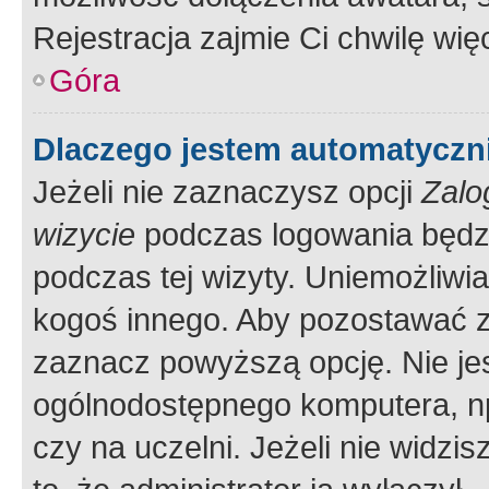
Rejestracja zajmie Ci chwilę wi
Góra
Dlaczego jestem automatycz
Jeżeli nie zaznaczysz opcji
Zalo
wizycie
podczas logowania będzi
podczas tej wizyty. Uniemożliwi
kogoś innego. Aby pozostawać 
zaznacz powyższą opcję. Nie jes
ogólnodostępnego komputera, np.
czy na uczelni. Jeżeli nie widzi