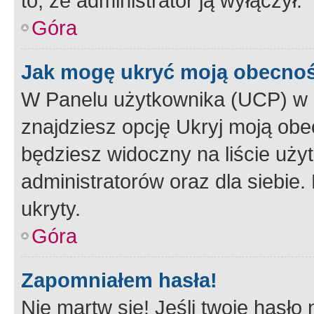
to, że administrator ją wyłączył.
Góra
Jak mogę ukryć moją obecno
W Panelu użytkownika (UCP) w 
znajdziesz opcję Ukryj moją obe
będziesz widoczny na liście użyt
administratorów oraz dla siebie.
ukryty.
Góra
Zapomniałem hasła!
Nie martw się! Jeśli twoje hasło