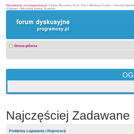
Aktualizacje na programosy.pl
:
Farbar Recovery Scan Tool
•
Monkey′s Audio
•
Internet Down
XYplorer
•
Microsoft Safety Scanner
Strona główna
OG
Najczęściej Zadawane 
Problemy Logowania i Rejestracji