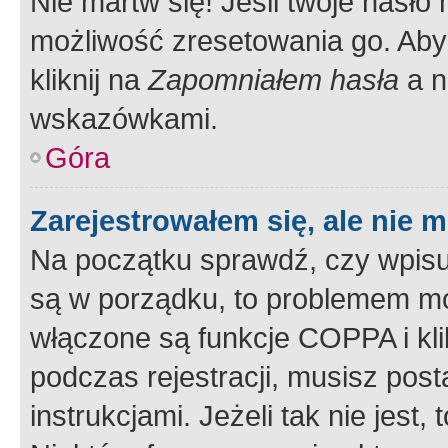
Nie martw się! Jeśli twoje hasło
możliwość zresetowania go. Aby 
kliknij na
Zapomniałem hasła
a n
wskazówkami.
Góra
Zarejestrowałem się, ale nie 
Na początku sprawdź, czy wpisuj
są w porządku, to problemem mo
włączone są funkcje COPPA i kl
podczas rejestracji, musisz pos
instrukcjami. Jeżeli tak nie jes