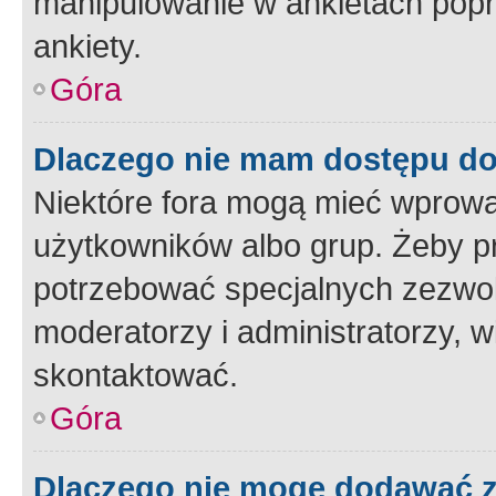
manipulowanie w ankietach popr
ankiety.
Góra
Dlaczego nie mam dostępu d
Niektóre fora mogą mieć wprowa
użytkowników albo grup. Żeby pr
potrzebować specjalnych zezwole
moderatorzy i administratorzy, w
skontaktować.
Góra
Dlaczego nie mogę dodawać 