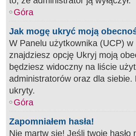
to, że administrator ją wyłączył.
Góra
Jak mogę ukryć moją obecno
W Panelu użytkownika (UCP) w 
znajdziesz opcję Ukryj moją obe
będziesz widoczny na liście użyt
administratorów oraz dla siebie.
ukryty.
Góra
Zapomniałem hasła!
Nie martw się! Jeśli twoje hasło