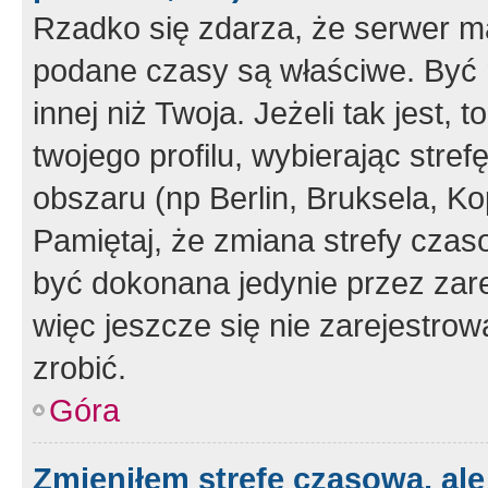
Rzadko się zdarza, że serwer m
podane czasy są właściwe. Być 
innej niż Twoja. Jeżeli tak jest,
twojego profilu, wybierając str
obszaru (np Berlin, Bruksela, Ko
Pamiętaj, że zmiana strefy czas
być dokonana jedynie przez zar
więc jeszcze się nie zarejestrow
zrobić.
Góra
Zmieniłem strefę czasową, ale