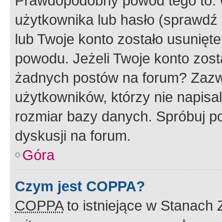
Prawdopodobny powód tego to:
użytkownika lub hasło (sprawdź e
lub Twoje konto zostało usunięte
powodu. Jeżeli Twoje konto zost
żadnych postów na forum? Zazw
użytkowników, którzy nie napisa
rozmiar bazy danych. Spróbuj po
dyskusji na forum.
Góra
Czym jest COPPA?
COPPA
to istniejące w Stanach