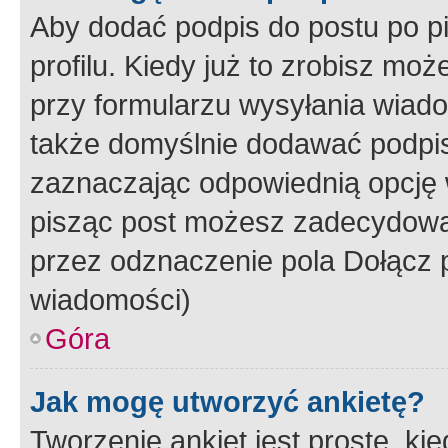
Aby dodać podpis do postu po 
profilu. Kiedy już to zrobisz m
przy formularzu wysyłania wiad
także domyślnie dodawać podpi
zaznaczając odpowiednią opcję 
pisząc post możesz zadecydowa
przez odznaczenie pola Dołącz 
wiadomości)
Góra
Jak mogę utworzyć ankietę?
Tworzenie ankiet jest proste, ki