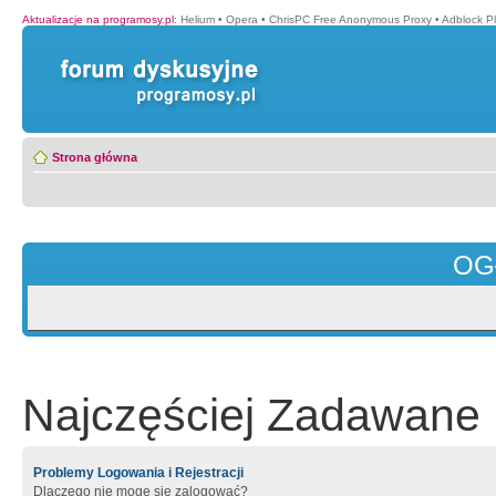
Aktualizacje na programosy.pl
:
Helium
•
Opera
•
ChrisPC Free Anonymous Proxy
•
Adblock P
Strona główna
OG
Najczęściej Zadawane 
Problemy Logowania i Rejestracji
Dlaczego nie mogę się zalogować?