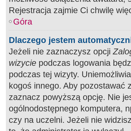
Rejestracja zajmie Ci chwilę wi
Góra
Dlaczego jestem automatycz
Jeżeli nie zaznaczysz opcji
Zalo
wizycie
podczas logowania będzi
podczas tej wizyty. Uniemożliwi
kogoś innego. Aby pozostawać 
zaznacz powyższą opcję. Nie jes
ogólnodostępnego komputera, np.
czy na uczelni. Jeżeli nie widzi