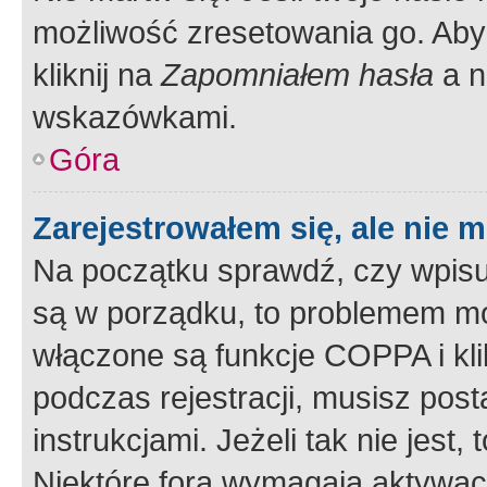
możliwość zresetowania go. Aby 
kliknij na
Zapomniałem hasła
a n
wskazówkami.
Góra
Zarejestrowałem się, ale nie 
Na początku sprawdź, czy wpisuj
są w porządku, to problemem mo
włączone są funkcje COPPA i kl
podczas rejestracji, musisz pos
instrukcjami. Jeżeli tak nie jes
Niektóre fora wymagają aktywac