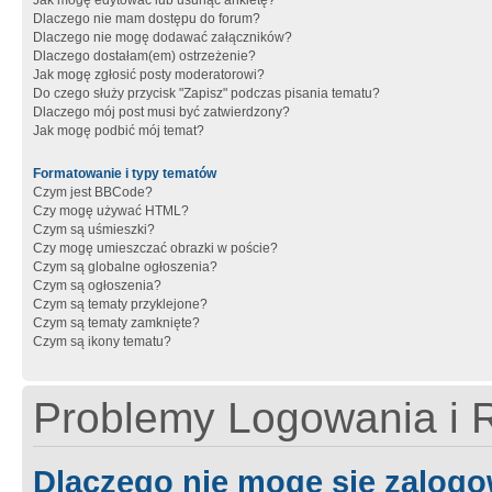
Jak mogę edytować lub usunąć ankietę?
Dlaczego nie mam dostępu do forum?
Dlaczego nie mogę dodawać załączników?
Dlaczego dostałam(em) ostrzeżenie?
Jak mogę zgłosić posty moderatorowi?
Do czego służy przycisk "Zapisz" podczas pisania tematu?
Dlaczego mój post musi być zatwierdzony?
Jak mogę podbić mój temat?
Formatowanie i typy tematów
Czym jest BBCode?
Czy mogę używać HTML?
Czym są uśmieszki?
Czy mogę umieszczać obrazki w poście?
Czym są globalne ogłoszenia?
Czym są ogłoszenia?
Czym są tematy przyklejone?
Czym są tematy zamknięte?
Czym są ikony tematu?
Problemy Logowania i R
Dlaczego nie mogę się zalog