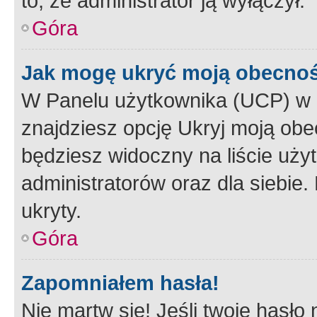
to, że administrator ją wyłączył.
Góra
Jak mogę ukryć moją obecno
W Panelu użytkownika (UCP) w 
znajdziesz opcję Ukryj moją obe
będziesz widoczny na liście użyt
administratorów oraz dla siebie.
ukryty.
Góra
Zapomniałem hasła!
Nie martw się! Jeśli twoje hasło