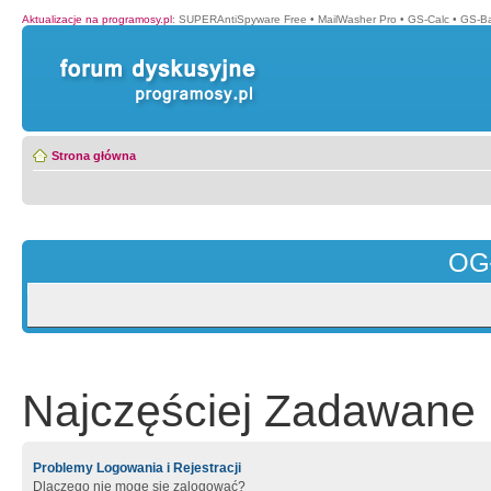
Aktualizacje na programosy.pl
:
SUPERAntiSpyware Free
•
MailWasher Pro
•
GS-Calc
•
GS-B
Strona główna
OG
Najczęściej Zadawane 
Problemy Logowania i Rejestracji
Dlaczego nie mogę się zalogować?