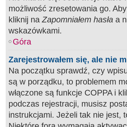
możliwość zresetowania go. Aby 
kliknij na
Zapomniałem hasła
a n
wskazówkami.
Góra
Zarejestrowałem się, ale nie 
Na początku sprawdź, czy wpisuj
są w porządku, to problemem mo
włączone są funkcje COPPA i kl
podczas rejestracji, musisz pos
instrukcjami. Jeżeli tak nie jes
Niektóre fora wymagają aktywac