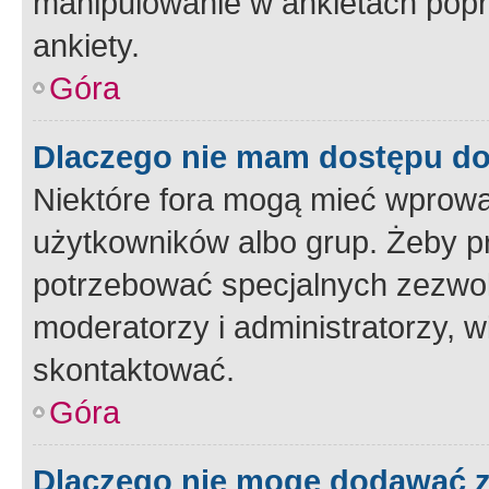
manipulowanie w ankietach popr
ankiety.
Góra
Dlaczego nie mam dostępu d
Niektóre fora mogą mieć wprowa
użytkowników albo grup. Żeby pr
potrzebować specjalnych zezwole
moderatorzy i administratorzy, w
skontaktować.
Góra
Dlaczego nie mogę dodawać 