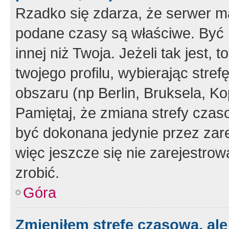
Rzadko się zdarza, że serwer m
podane czasy są właściwe. Być 
innej niż Twoja. Jeżeli tak jest,
twojego profilu, wybierając str
obszaru (np Berlin, Bruksela, Ko
Pamiętaj, że zmiana strefy czas
być dokonana jedynie przez zar
więc jeszcze się nie zarejestrow
zrobić.
Góra
Zmieniłem strefę czasową, ale