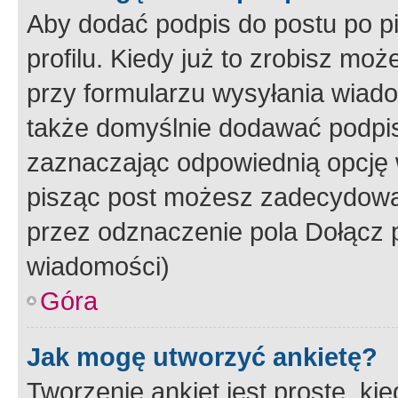
Aby dodać podpis do postu po 
profilu. Kiedy już to zrobisz m
przy formularzu wysyłania wiad
także domyślnie dodawać podpi
zaznaczając odpowiednią opcję 
pisząc post możesz zadecydowa
przez odznaczenie pola Dołącz 
wiadomości)
Góra
Jak mogę utworzyć ankietę?
Tworzenie ankiet jest proste, ki