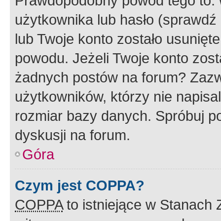
Prawdopodobny powód tego to:
użytkownika lub hasło (sprawdź e
lub Twoje konto zostało usunięte
powodu. Jeżeli Twoje konto zost
żadnych postów na forum? Zazw
użytkowników, którzy nie napisa
rozmiar bazy danych. Spróbuj po
dyskusji na forum.
Góra
Czym jest COPPA?
COPPA
to istniejące w Stanach