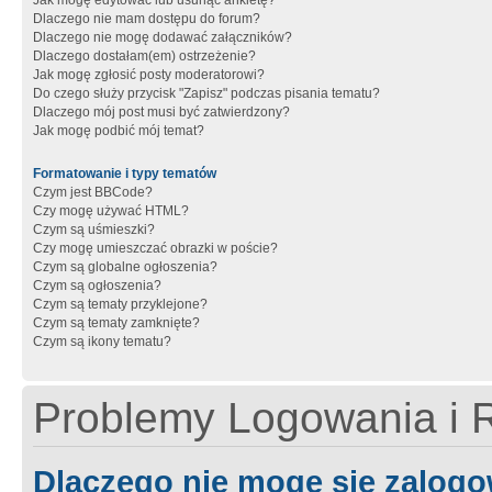
Jak mogę edytować lub usunąć ankietę?
Dlaczego nie mam dostępu do forum?
Dlaczego nie mogę dodawać załączników?
Dlaczego dostałam(em) ostrzeżenie?
Jak mogę zgłosić posty moderatorowi?
Do czego służy przycisk "Zapisz" podczas pisania tematu?
Dlaczego mój post musi być zatwierdzony?
Jak mogę podbić mój temat?
Formatowanie i typy tematów
Czym jest BBCode?
Czy mogę używać HTML?
Czym są uśmieszki?
Czy mogę umieszczać obrazki w poście?
Czym są globalne ogłoszenia?
Czym są ogłoszenia?
Czym są tematy przyklejone?
Czym są tematy zamknięte?
Czym są ikony tematu?
Problemy Logowania i R
Dlaczego nie mogę się zalog