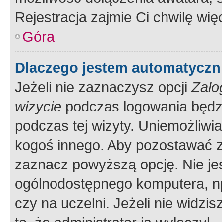
Rejestracja zajmie Ci chwilę wi
Góra
Dlaczego jestem automatycz
Jeżeli nie zaznaczysz opcji
Zalo
wizycie
podczas logowania będzi
podczas tej wizyty. Uniemożliwi
kogoś innego. Aby pozostawać 
zaznacz powyższą opcję. Nie jes
ogólnodostępnego komputera, np.
czy na uczelni. Jeżeli nie widzi