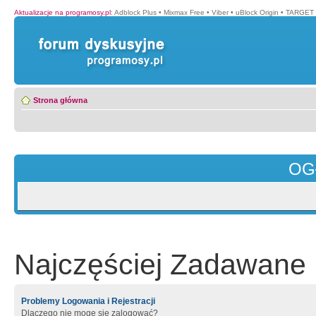
Aktualizacje na programosy.pl
:
Adblock Plus
•
Mixmax Free
•
Viber
•
uBlock Origin
•
TARGET 
Strona główna
OG
Najczęściej Zadawane 
Problemy Logowania i Rejestracji
Dlaczego nie mogę się zalogować?