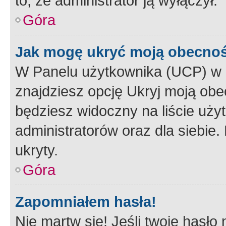
to, że administrator ją wyłączył.
Góra
Jak mogę ukryć moją obecno
W Panelu użytkownika (UCP) w 
znajdziesz opcję Ukryj moją obe
będziesz widoczny na liście użyt
administratorów oraz dla siebie.
ukryty.
Góra
Zapomniałem hasła!
Nie martw się! Jeśli twoje hasło