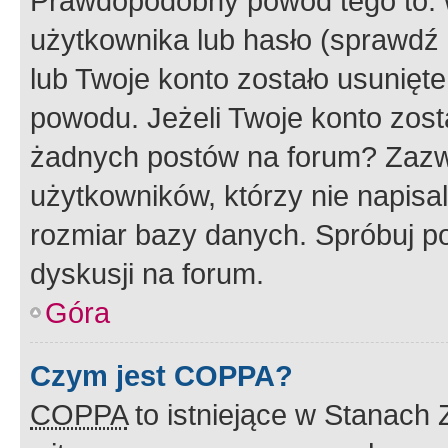
Prawdopodobny powód tego to:
użytkownika lub hasło (sprawdź e
lub Twoje konto zostało usunięte
powodu. Jeżeli Twoje konto zost
żadnych postów na forum? Zazw
użytkowników, którzy nie napisa
rozmiar bazy danych. Spróbuj po
dyskusji na forum.
Góra
Czym jest COPPA?
COPPA
to istniejące w Stanach