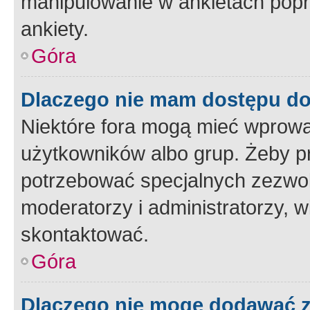
manipulowanie w ankietach popr
ankiety.
Góra
Dlaczego nie mam dostępu d
Niektóre fora mogą mieć wprowa
użytkowników albo grup. Żeby pr
potrzebować specjalnych zezwole
moderatorzy i administratorzy, w
skontaktować.
Góra
Dlaczego nie mogę dodawać 