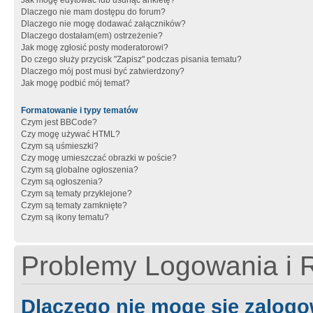
Jak mogę edytować lub usunąć ankietę?
Dlaczego nie mam dostępu do forum?
Dlaczego nie mogę dodawać załączników?
Dlaczego dostałam(em) ostrzeżenie?
Jak mogę zgłosić posty moderatorowi?
Do czego służy przycisk "Zapisz" podczas pisania tematu?
Dlaczego mój post musi być zatwierdzony?
Jak mogę podbić mój temat?
Formatowanie i typy tematów
Czym jest BBCode?
Czy mogę używać HTML?
Czym są uśmieszki?
Czy mogę umieszczać obrazki w poście?
Czym są globalne ogłoszenia?
Czym są ogłoszenia?
Czym są tematy przyklejone?
Czym są tematy zamknięte?
Czym są ikony tematu?
Problemy Logowania i R
Dlaczego nie mogę się zalog