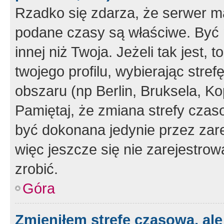
Rzadko się zdarza, że serwer m
podane czasy są właściwe. Być 
innej niż Twoja. Jeżeli tak jest,
twojego profilu, wybierając str
obszaru (np Berlin, Bruksela, Ko
Pamiętaj, że zmiana strefy czas
być dokonana jedynie przez zar
więc jeszcze się nie zarejestrow
zrobić.
Góra
Zmieniłem strefę czasową, ale