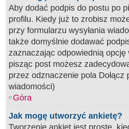
Aby dodać podpis do postu po 
profilu. Kiedy już to zrobisz m
przy formularzu wysyłania wiad
także domyślnie dodawać podpi
zaznaczając odpowiednią opcję 
pisząc post możesz zadecydowa
przez odznaczenie pola Dołącz 
wiadomości)
Góra
Jak mogę utworzyć ankietę?
Tworzenie ankiet jest proste, ki