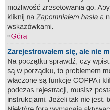
możliwość zresetowania go. Aby 
kliknij na
Zapomniałem hasła
a n
wskazówkami.
Góra
Zarejestrowałem się, ale nie 
Na początku sprawdź, czy wpisuj
są w porządku, to problemem mo
włączone są funkcje COPPA i kl
podczas rejestracji, musisz pos
instrukcjami. Jeżeli tak nie jes
Niektóre fora wymagają aktywac