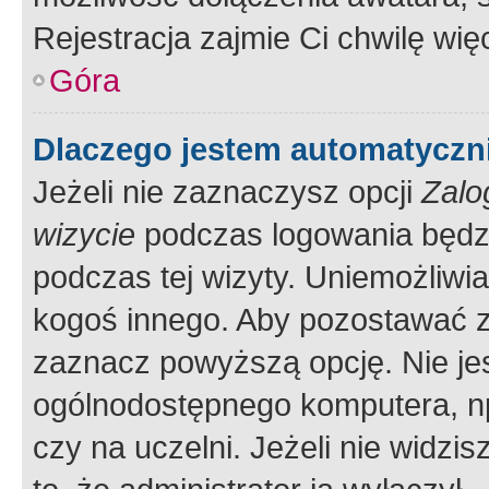
Rejestracja zajmie Ci chwilę wi
Góra
Dlaczego jestem automatycz
Jeżeli nie zaznaczysz opcji
Zalo
wizycie
podczas logowania będzi
podczas tej wizyty. Uniemożliwi
kogoś innego. Aby pozostawać 
zaznacz powyższą opcję. Nie jes
ogólnodostępnego komputera, np.
czy na uczelni. Jeżeli nie widzi