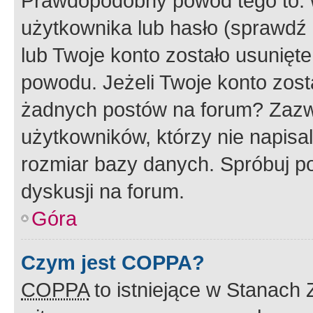
Prawdopodobny powód tego to:
użytkownika lub hasło (sprawdź e
lub Twoje konto zostało usunięte
powodu. Jeżeli Twoje konto zost
żadnych postów na forum? Zazw
użytkowników, którzy nie napisa
rozmiar bazy danych. Spróbuj po
dyskusji na forum.
Góra
Czym jest COPPA?
COPPA
to istniejące w Stanach