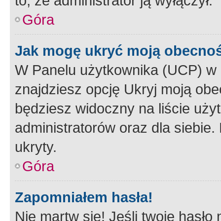
to, że administrator ją wyłączył.
Góra
Jak mogę ukryć moją obecno
W Panelu użytkownika (UCP) w 
znajdziesz opcję Ukryj moją obe
będziesz widoczny na liście użyt
administratorów oraz dla siebie.
ukryty.
Góra
Zapomniałem hasła!
Nie martw się! Jeśli twoje hasło