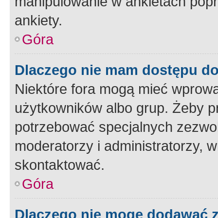
manipulowanie w ankietach popr
ankiety.
Góra
Dlaczego nie mam dostępu d
Niektóre fora mogą mieć wprowa
użytkowników albo grup. Żeby pr
potrzebować specjalnych zezwole
moderatorzy i administratorzy, w
skontaktować.
Góra
Dlaczego nie mogę dodawać 