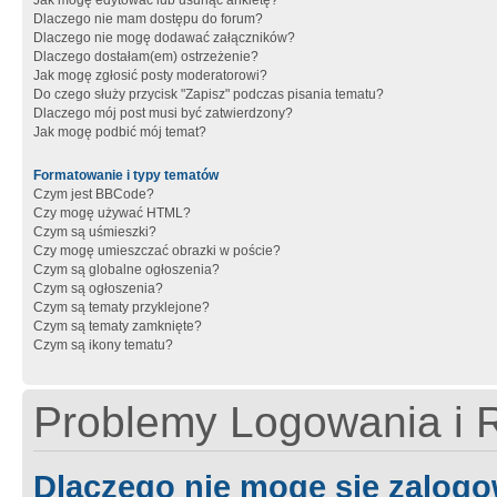
Jak mogę edytować lub usunąć ankietę?
Dlaczego nie mam dostępu do forum?
Dlaczego nie mogę dodawać załączników?
Dlaczego dostałam(em) ostrzeżenie?
Jak mogę zgłosić posty moderatorowi?
Do czego służy przycisk "Zapisz" podczas pisania tematu?
Dlaczego mój post musi być zatwierdzony?
Jak mogę podbić mój temat?
Formatowanie i typy tematów
Czym jest BBCode?
Czy mogę używać HTML?
Czym są uśmieszki?
Czy mogę umieszczać obrazki w poście?
Czym są globalne ogłoszenia?
Czym są ogłoszenia?
Czym są tematy przyklejone?
Czym są tematy zamknięte?
Czym są ikony tematu?
Problemy Logowania i R
Dlaczego nie mogę się zalog