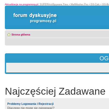
Aktualizacje na programosy.pl
:
SUPERAntiSpyware Free
•
MailWasher Pro
•
GS-Calc
•
GS-B
Strona główna
OG
Najczęściej Zadawane 
Problemy Logowania i Rejestracji
Dlaczego nie mogę się zalogować?