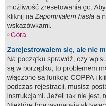
możliwość zresetowania go. Aby 
kliknij na
Zapomniałem hasła
a n
wskazówkami.
Góra
Zarejestrowałem się, ale nie 
Na początku sprawdź, czy wpisuj
są w porządku, to problemem mo
włączone są funkcje COPPA i kl
podczas rejestracji, musisz pos
instrukcjami. Jeżeli tak nie jes
Niektóre fora wymagają aktywac