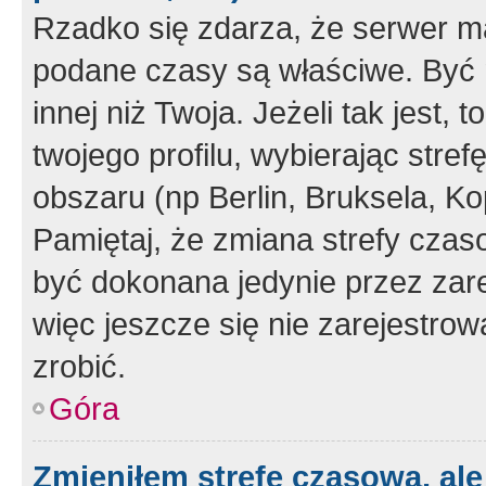
Rzadko się zdarza, że serwer m
podane czasy są właściwe. Być 
innej niż Twoja. Jeżeli tak jest,
twojego profilu, wybierając str
obszaru (np Berlin, Bruksela, Ko
Pamiętaj, że zmiana strefy czas
być dokonana jedynie przez zar
więc jeszcze się nie zarejestrow
zrobić.
Góra
Zmieniłem strefę czasową, ale