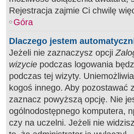
Rejestracja zajmie Ci chwilę wi
Góra
Dlaczego jestem automatycz
Jeżeli nie zaznaczysz opcji
Zalo
wizycie
podczas logowania będzi
podczas tej wizyty. Uniemożliwi
kogoś innego. Aby pozostawać 
zaznacz powyższą opcję. Nie jes
ogólnodostępnego komputera, np.
czy na uczelni. Jeżeli nie widzi