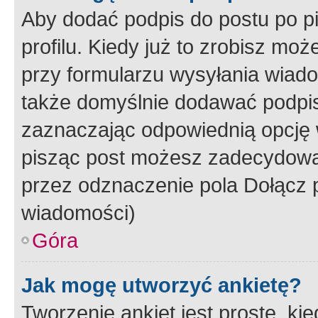
Aby dodać podpis do postu po 
profilu. Kiedy już to zrobisz m
przy formularzu wysyłania wiad
także domyślnie dodawać podpi
zaznaczając odpowiednią opcję 
pisząc post możesz zadecydowa
przez odznaczenie pola Dołącz 
wiadomości)
Góra
Jak mogę utworzyć ankietę?
Tworzenie ankiet jest proste, ki