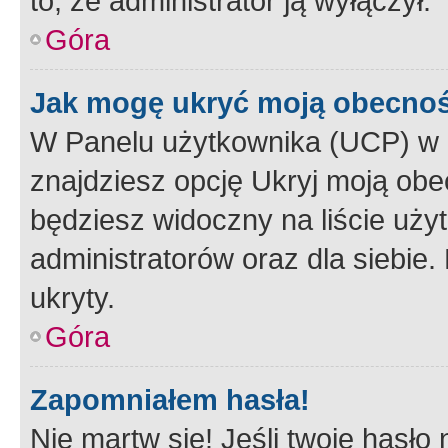
to, że administrator ją wyłączył.
Góra
Jak mogę ukryć moją obecno
W Panelu użytkownika (UCP) w 
znajdziesz opcję Ukryj moją obe
będziesz widoczny na liście użyt
administratorów oraz dla siebie.
ukryty.
Góra
Zapomniałem hasła!
Nie martw się! Jeśli twoje hasło