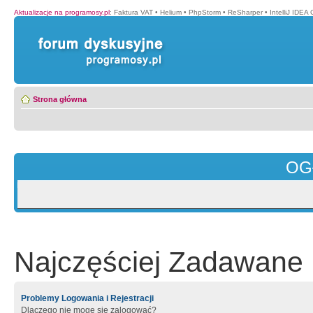
Aktualizacje na programosy.pl
:
Faktura VAT
•
Helium
•
PhpStorm
•
ReSharper
•
IntelliJ IDEA
Strona główna
OG
Najczęściej Zadawane 
Problemy Logowania i Rejestracji
Dlaczego nie mogę się zalogować?