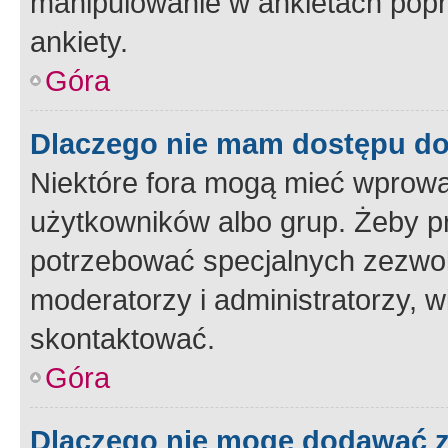
manipulowanie w ankietach popr
ankiety.
Góra
Dlaczego nie mam dostępu d
Niektóre fora mogą mieć wprowa
użytkowników albo grup. Żeby pr
potrzebować specjalnych zezwole
moderatorzy i administratorzy, w
skontaktować.
Góra
Dlaczego nie mogę dodawać 