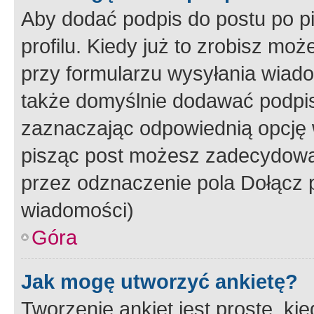
Aby dodać podpis do postu po 
profilu. Kiedy już to zrobisz m
przy formularzu wysyłania wiad
także domyślnie dodawać podpi
zaznaczając odpowiednią opcję 
pisząc post możesz zadecydowa
przez odznaczenie pola Dołącz 
wiadomości)
Góra
Jak mogę utworzyć ankietę?
Tworzenie ankiet jest proste, ki