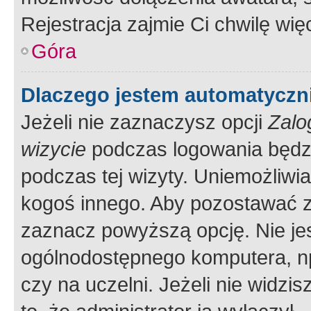
Rejestracja zajmie Ci chwilę wi
Góra
Dlaczego jestem automatycz
Jeżeli nie zaznaczysz opcji
Zalo
wizycie
podczas logowania będzi
podczas tej wizyty. Uniemożliwi
kogoś innego. Aby pozostawać 
zaznacz powyższą opcję. Nie jes
ogólnodostępnego komputera, np.
czy na uczelni. Jeżeli nie widzi