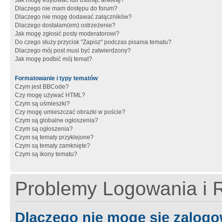
Jak mogę edytować lub usunąć ankietę?
Dlaczego nie mam dostępu do forum?
Dlaczego nie mogę dodawać załączników?
Dlaczego dostałam(em) ostrzeżenie?
Jak mogę zgłosić posty moderatorowi?
Do czego służy przycisk "Zapisz" podczas pisania tematu?
Dlaczego mój post musi być zatwierdzony?
Jak mogę podbić mój temat?
Formatowanie i typy tematów
Czym jest BBCode?
Czy mogę używać HTML?
Czym są uśmieszki?
Czy mogę umieszczać obrazki w poście?
Czym są globalne ogłoszenia?
Czym są ogłoszenia?
Czym są tematy przyklejone?
Czym są tematy zamknięte?
Czym są ikony tematu?
Problemy Logowania i R
Dlaczego nie mogę się zalog