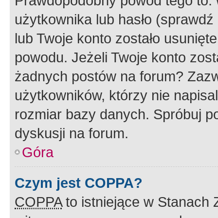
Prawdopodobny powód tego to:
użytkownika lub hasło (sprawdź e
lub Twoje konto zostało usunięte
powodu. Jeżeli Twoje konto zost
żadnych postów na forum? Zazw
użytkowników, którzy nie napisa
rozmiar bazy danych. Spróbuj po
dyskusji na forum.
Góra
Czym jest COPPA?
COPPA
to istniejące w Stanach