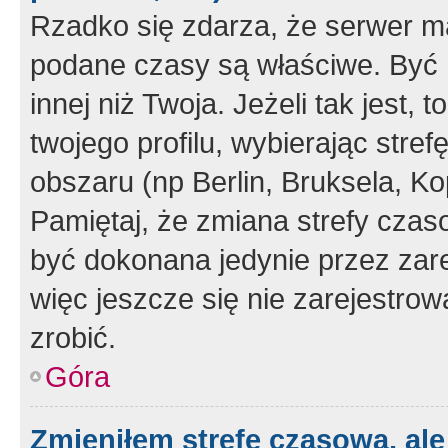
Rzadko się zdarza, że serwer m
podane czasy są właściwe. Być 
innej niż Twoja. Jeżeli tak jest,
twojego profilu, wybierając str
obszaru (np Berlin, Bruksela, Ko
Pamiętaj, że zmiana strefy czas
być dokonana jedynie przez zar
więc jeszcze się nie zarejestrow
zrobić.
Góra
Zmieniłem strefę czasową, ale