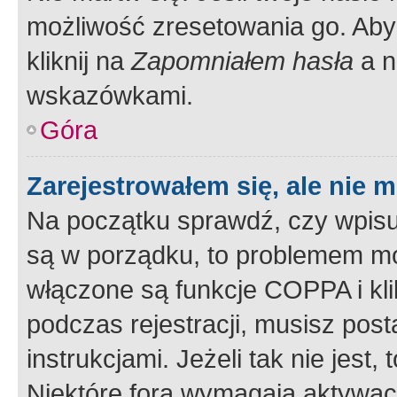
możliwość zresetowania go. Aby 
kliknij na
Zapomniałem hasła
a n
wskazówkami.
Góra
Zarejestrowałem się, ale nie 
Na początku sprawdź, czy wpisuj
są w porządku, to problemem mo
włączone są funkcje COPPA i kl
podczas rejestracji, musisz pos
instrukcjami. Jeżeli tak nie jes
Niektóre fora wymagają aktywac