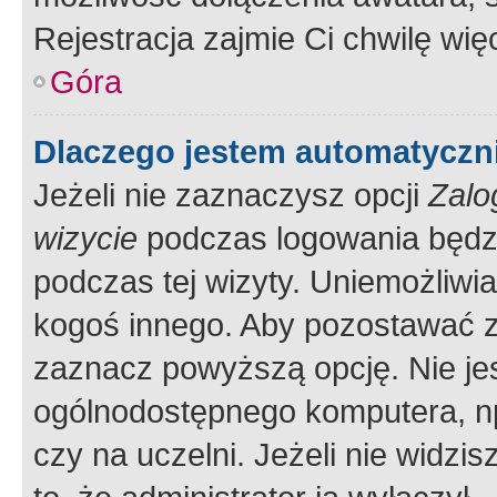
Rejestracja zajmie Ci chwilę wi
Góra
Dlaczego jestem automatycz
Jeżeli nie zaznaczysz opcji
Zalo
wizycie
podczas logowania będzi
podczas tej wizyty. Uniemożliwi
kogoś innego. Aby pozostawać 
zaznacz powyższą opcję. Nie jes
ogólnodostępnego komputera, np.
czy na uczelni. Jeżeli nie widzi