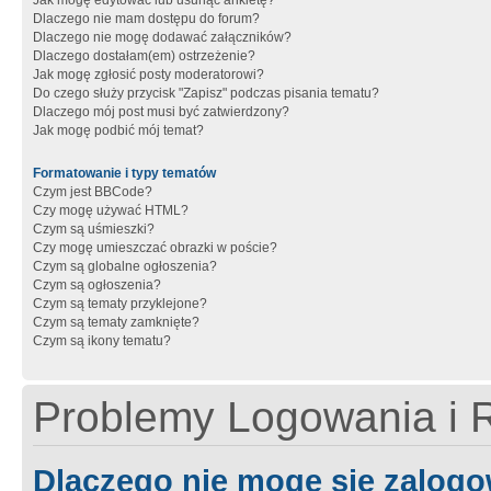
Jak mogę edytować lub usunąć ankietę?
Dlaczego nie mam dostępu do forum?
Dlaczego nie mogę dodawać załączników?
Dlaczego dostałam(em) ostrzeżenie?
Jak mogę zgłosić posty moderatorowi?
Do czego służy przycisk "Zapisz" podczas pisania tematu?
Dlaczego mój post musi być zatwierdzony?
Jak mogę podbić mój temat?
Formatowanie i typy tematów
Czym jest BBCode?
Czy mogę używać HTML?
Czym są uśmieszki?
Czy mogę umieszczać obrazki w poście?
Czym są globalne ogłoszenia?
Czym są ogłoszenia?
Czym są tematy przyklejone?
Czym są tematy zamknięte?
Czym są ikony tematu?
Problemy Logowania i R
Dlaczego nie mogę się zalog