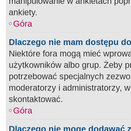
manipulowanie w ankietach popr
ankiety.
Góra
Dlaczego nie mam dostępu d
Niektóre fora mogą mieć wprowa
użytkowników albo grup. Żeby pr
potrzebować specjalnych zezwole
moderatorzy i administratorzy, w
skontaktować.
Góra
Dlaczego nie mogę dodawać 