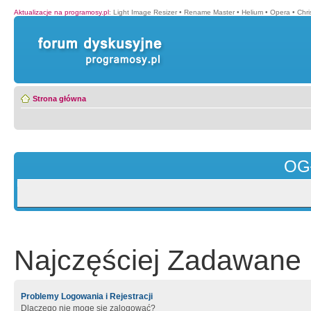
Aktualizacje na programosy.pl
:
Light Image Resizer
•
Rename Master
•
Helium
•
Opera
•
Chr
Strona główna
OG
Najczęściej Zadawane 
Problemy Logowania i Rejestracji
Dlaczego nie mogę się zalogować?