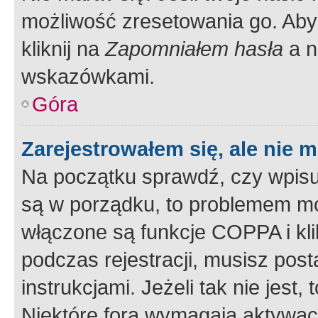
możliwość zresetowania go. Aby 
kliknij na
Zapomniałem hasła
a n
wskazówkami.
Góra
Zarejestrowałem się, ale nie 
Na początku sprawdź, czy wpisuj
są w porządku, to problemem mo
włączone są funkcje COPPA i kl
podczas rejestracji, musisz pos
instrukcjami. Jeżeli tak nie jes
Niektóre fora wymagają aktywac