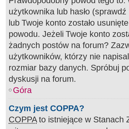
Prawdopodobny powód tego to:
użytkownika lub hasło (sprawdź e
lub Twoje konto zostało usunięte
powodu. Jeżeli Twoje konto zost
żadnych postów na forum? Zazw
użytkowników, którzy nie napisa
rozmiar bazy danych. Spróbuj po
dyskusji na forum.
Góra
Czym jest COPPA?
COPPA
to istniejące w Stanach