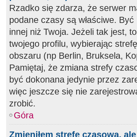
Rzadko się zdarza, że serwer m
podane czasy są właściwe. Być 
innej niż Twoja. Jeżeli tak jest,
twojego profilu, wybierając str
obszaru (np Berlin, Bruksela, Ko
Pamiętaj, że zmiana strefy czas
być dokonana jedynie przez zar
więc jeszcze się nie zarejestrow
zrobić.
Góra
Zmieniłem strefę czasową, ale