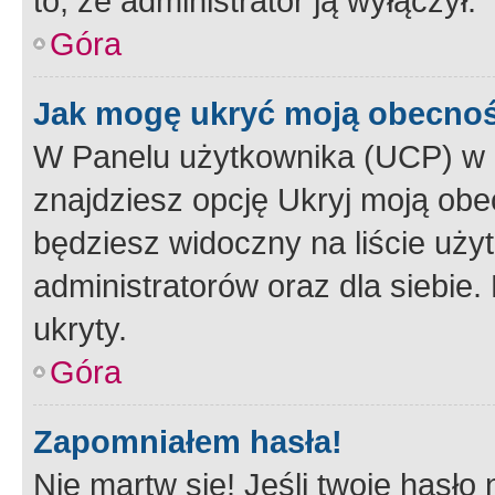
to, że administrator ją wyłączył.
Góra
Jak mogę ukryć moją obecno
W Panelu użytkownika (UCP) w 
znajdziesz opcję Ukryj moją obe
będziesz widoczny na liście użyt
administratorów oraz dla siebie.
ukryty.
Góra
Zapomniałem hasła!
Nie martw się! Jeśli twoje hasło