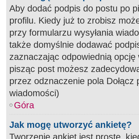
Aby dodać podpis do postu po 
profilu. Kiedy już to zrobisz m
przy formularzu wysyłania wiad
także domyślnie dodawać podpi
zaznaczając odpowiednią opcję 
pisząc post możesz zadecydowa
przez odznaczenie pola Dołącz 
wiadomości)
Góra
Jak mogę utworzyć ankietę?
Tworzenie ankiet jest proste, ki