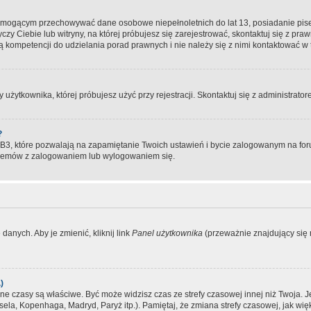
, mogącym przechowywać dane osobowe niepełnoletnich do lat 13, posiadanie pi
yczy Ciebie lub witryny, na której próbujesz się zarejestrować, skontaktuj się z pr
 kompetencji do udzielania porad prawnych i nie należy się z nimi kontaktować w te
użytkownika, której próbujesz użyć przy rejestracji. Skontaktuj się z administrat
?
, które pozwalają na zapamiętanie Twoich ustawień i bycie zalogowanym na forum
blemów z zalogowaniem lub wylogowaniem się.
danych. Aby je zmienić, kliknij link
Panel użytkownika
(przeważnie znajdujący się n
)
czasy są właściwe. Być może widzisz czas ze strefy czasowej innej niż Twoja. Jeże
sela, Kopenhaga, Madryd, Paryż itp.). Pamiętaj, że zmiana strefy czasowej, jak 