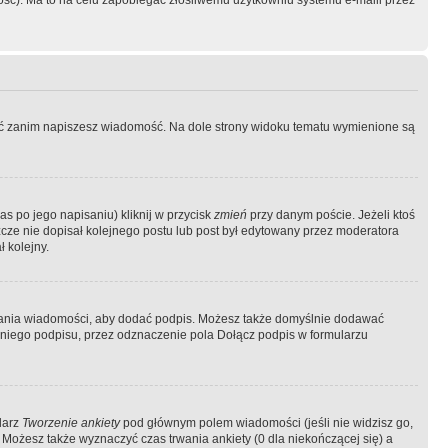
ość). Ma to na celu zapobiegać złośliwemu użytkowniu systemu e-maili przez
ować zanim napiszesz wiadomość. Na dole strony widoku tematu wymienione są
as po jego napisaniu) kliknij w przycisk
zmień
przy danym poście. Jeżeli ktoś
szcze nie dopisał kolejnego postu lub post był edytowany przez moderatora
 kolejny.
łania wiadomości, aby dodać podpis. Możesz także domyślnie dodawać
niego podpisu, przez odznaczenie pola Dołącz podpis w formularzu
larz
Tworzenie ankiety
pod głównym polem wiadomości (jeśli nie widzisz go,
 Możesz także wyznaczyć czas trwania ankiety (0 dla niekończącej się) a