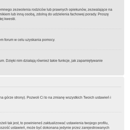
semnego zezwolenia rodziców lub prawnych opiekunów, zezwalające na
awnikiem lub inną osobą, zdolną do udzielenia fachowej porady. Proszę
j kwestii.
orem forum w celu uzyskania pomocy.
. Dzięki nim działają również takie funkcje, jak zapamiętywanie
a górze strony). Pozwoli Ci to na zmianę wszystkich Twoich ustawień i
li tak jest, to powinieneś zaktualizować ustawienia twojego profilu,
większość ustawień, może być dokonana jedynie przez zarejestrowanych