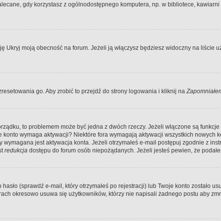
ecane, gdy korzystasz z ogólnodostępnego komputera, np. w bibliotece, kawiarni in
Ukryj moją obecność na forum. Jeżeli ją włączysz będziesz widoczny na liście uży
resetowania go. Aby zrobić to przejdź do strony logowania i kliknij na
Zapomniałem
porządku, to problemem może być jedna z dwóch rzeczy. Jeżeli włączone są funkcj
twoje konto wymaga aktywacji? Niektóre fora wymagają aktywacji wszystkich nowych 
wymagana jest aktywacja konta. Jeżeli otrzymałeś e-mail postępuj zgodnie z instruk
st
redukcja
dostępu do forum osób niepożądanych. Jeżeli jesteś pewien, że podałe
o (sprawdź e-mail, który otrzymałeś po rejestracji) lub Twoje konto zostało usun
rach okresowo usuwa się użytkowników, którzy nie napisali żadnego postu aby zmn