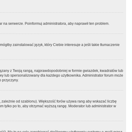
r na serwerze. Poinformuj administratora, aby naprawił ten problem.
ógłby zainstalować język, który Ciebie interesuje a jeśli takie tłumaczenie
iązany z Twoją rangą, najprawdopodobniej w formie gwiazdek, kwadratów lub
atowy lub spersonalizowany dla każdego użytkownika. Administrator forum może
o przyczyny.
, zależnie od szablonu). Większość forów używa rang aby wskazać liczbę
um tylko po to, aby otrzymać wyższą rangę. Moderator lub administrator w