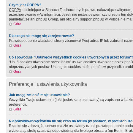
Czym jest COPPA?
COPPA
to istniejące w Stanach Zjednoczonych prawo, nakazujące witrynom
przechowywanie w/w informacji. Jeżeli nie jesteś pewien, czy przepis ten dot
pamiętać, że ani phpBB Group, ani oficjalny support phpBB w Polsce nie mają
Góra
Dlaczego nie mogę się zarejestrować?
Prawdopodobnie właściciel strony zbanował Twój adres IP lub zabronił nazwy 
Góra
Co spowoduje "Usunięcie wszystkich cookies utworzonych przez forum"
“Usuń cookies utworzone przez forum” usuwa cookies utworzone przez phpBB3
nieprzeczytanych postów. Usunięcie cookies może pomóc w przypadku pro
Góra
Preferencje i ustawienia użytkownika
Jak mogę zmienić moje ustawienia?
Wszystkie Twoje ustawienia (jeśli jesteś zarejestrowany) są zapisane w bazie 
preferencji.
Góra
Nieprawidłowo wyświetla mi się czas na forum (w postach, w profilach, itd.
Rzadko się zdarza, że serwer ma źle ustawiony czas i prawdopodobnie podane 
wybierając strefę czasową odpowiednią dla twojego obszaru (np Berlin, Bruk