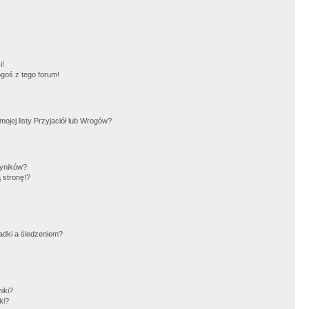
!
i!
goś z tego forum!
jej listy Przyjaciół lub Wrogów?
wyników?
 stronę!?
adki a śledzeniem?
iki?
ki?