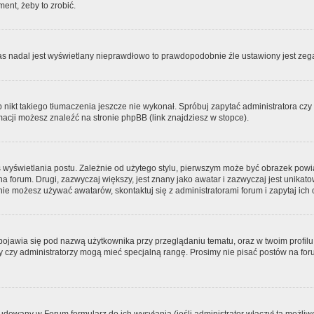
ment, żeby to zrobić.
zas nadal jest wyświetlany nieprawdłowo to prawdopodobnie źle ustawiony jest zega
ikt takiego tłumaczenia jeszcze nie wykonał. Spróbuj zapytać administratora czy m
acji możesz znaleźć na stronie phpBB (link znajdziesz w stopce).
 wyświetlania postu. Zależnie od użytego stylu, pierwszym może być obrazek pow
 na forum. Drugi, zazwyczaj większy, jest znany jako awatar i zazwyczaj jest unik
ie możesz używać awatarów, skontaktuj się z administratorami forum i zapytaj ich 
pojawia się pod nazwą użytkownika przy przeglądaniu tematu, oraz w twoim profilu
zy czy administratorzy mogą mieć specjalną rangę. Prosimy nie pisać postów na for