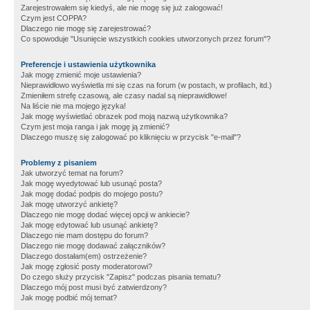
Zarejestrowałem się kiedyś, ale nie mogę się już zalogować!
Czym jest COPPA?
Dlaczego nie mogę się zarejestrować?
Co spowoduje "Usunięcie wszystkich cookies utworzonych przez forum"?
Preferencje i ustawienia użytkownika
Jak mogę zmienić moje ustawienia?
Nieprawidłowo wyświetla mi się czas na forum (w postach, w profilach, itd.)
Zmieniłem strefę czasową, ale czasy nadal są nieprawidłowe!
Na liście nie ma mojego języka!
Jak mogę wyświetlać obrazek pod moją nazwą użytkownika?
Czym jest moja ranga i jak mogę ją zmienić?
Dlaczego muszę się zalogować po kliknięciu w przycisk "e-mail"?
Problemy z pisaniem
Jak utworzyć temat na forum?
Jak mogę wyedytować lub usunąć posta?
Jak mogę dodać podpis do mojego postu?
Jak mogę utworzyć ankietę?
Dlaczego nie mogę dodać więcej opcji w ankiecie?
Jak mogę edytować lub usunąć ankietę?
Dlaczego nie mam dostępu do forum?
Dlaczego nie mogę dodawać załączników?
Dlaczego dostałam(em) ostrzeżenie?
Jak mogę zgłosić posty moderatorowi?
Do czego służy przycisk "Zapisz" podczas pisania tematu?
Dlaczego mój post musi być zatwierdzony?
Jak mogę podbić mój temat?