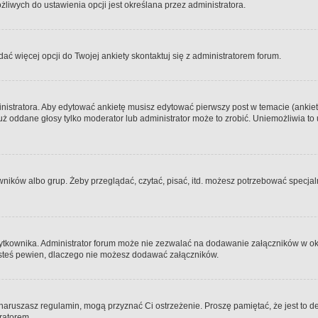
iwych do ustawienia opcji jest określana przez administratora.
dać więcej opcji do Twojej ankiety skontaktuj się z administratorem forum.
nistratora. Aby edytować ankietę musisz edytować pierwszy post w temacie (ankieta
y już oddane głosy tylko moderator lub administrator może to zrobić. Uniemożliwia
ków albo grup. Żeby przeglądać, czytać, pisać, itd. możesz potrzebować specjalny
ytkownika. Administrator forum może nie zezwalać na dodawanie załączników w o
 jesteś pewien, dlaczego nie możesz dodawać załączników.
e naruszasz regulamin, mogą przyznać Ci ostrzeżenie. Proszę pamiętać, że jest to d
tratorem.