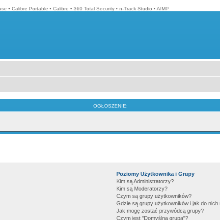
ase
•
Calibre Portable
•
Calibre
•
360 Total Security
•
n-Track Studio
•
AIMP
OGŁOSZENIE:
Poziomy Użytkownika i Grupy
Kim są Administratorzy?
Kim są Moderatorzy?
Czym są grupy użytkowników?
Gdzie są grupy użytkowników i jak do nic
Jak mogę zostać przywódcą grupy?
Czym jest "Domyślna grupa"?