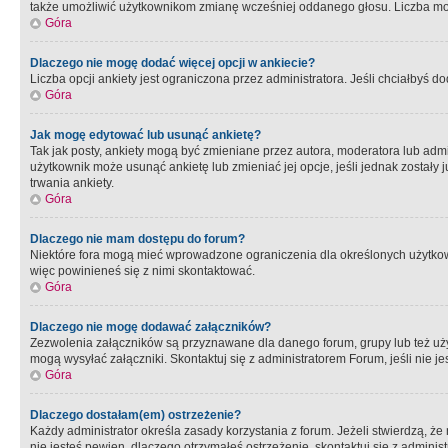
także umożliwić użytkownikom zmianę wcześniej oddanego głosu. Liczba możl
Góra
Dlaczego nie mogę dodać więcej opcji w ankiecie?
Liczba opcji ankiety jest ograniczona przez administratora. Jeśli chciałbyś do
Góra
Jak mogę edytować lub usunąć ankietę?
Tak jak posty, ankiety mogą być zmieniane przez autora, moderatora lub admi
użytkownik może usunąć ankietę lub zmieniać jej opcje, jeśli jednak został
trwania ankiety.
Góra
Dlaczego nie mam dostępu do forum?
Niektóre fora mogą mieć wprowadzone ograniczenia dla określonych użytkowni
więc powinieneś się z nimi skontaktować.
Góra
Dlaczego nie mogę dodawać załączników?
Zezwolenia załączników są przyznawane dla danego forum, grupy lub też uż
mogą wysyłać załączniki. Skontaktuj się z administratorem Forum, jeśli nie
Góra
Dlaczego dostałam(em) ostrzeżenie?
Każdy administrator określa zasady korzystania z forum. Jeżeli stwierdzą, ż
nie jesteś pewien, dlaczego otrzymałeś ostrzeżenie, skontaktuj sie z adminis