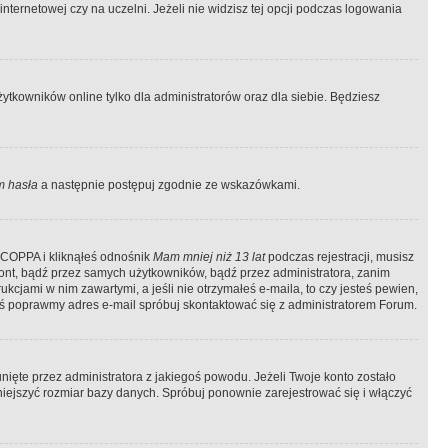
ternetowej czy na uczelni. Jeżeli nie widzisz tej opcji podczas logowania
tkowników online tylko dla administratorów oraz dla siebie. Będziesz
 hasła
a następnie postępuj zgodnie ze wskazówkami.
e COPPA i kliknąłeś odnośnik
Mam mniej niż 13 lat
podczas rejestracji, musisz
kont, bądź przez samych użytkowników, bądź przez administratora, zanim
cjami w nim zawartymi, a jeśli nie otrzymałeś e-maila, to czy jesteś pewien,
ś poprawmy adres e-mail spróbuj skontaktować się z administratorem Forum.
ięte przez administratora z jakiegoś powodu. Jeżeli Twoje konto zostało
iejszyć rozmiar bazy danych. Spróbuj ponownie zarejestrować się i włączyć