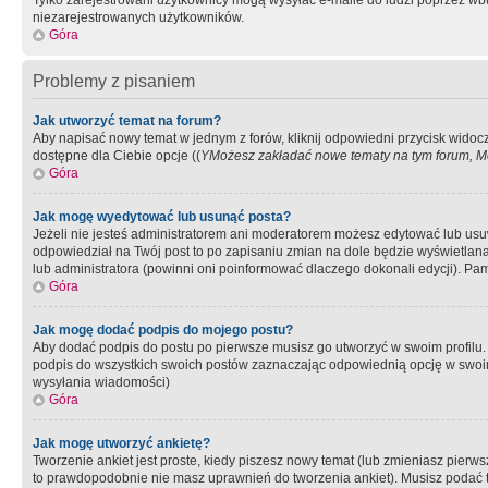
Tylko zarejestrowani użytkownicy mogą wysyłać e-maile do ludzi poprzez wbu
niezarejestrowanych użytkowników.
Góra
Problemy z pisaniem
Jak utworzyć temat na forum?
Aby napisać nowy temat w jednym z forów, kliknij odpowiedni przycisk widoc
dostępne dla Ciebie opcje ((
YMożesz zakładać nowe tematy na tym forum, Mo
Góra
Jak mogę wyedytować lub usunąć posta?
Jeżeli nie jesteś administratorem ani moderatorem możesz edytować lub usuwać
odpowiedział na Twój post to po zapisaniu zmian na dole będzie wyświetlana 
lub administratora (powinni oni poinformować dlaczego dokonali edycji). Pam
Góra
Jak mogę dodać podpis do mojego postu?
Aby dodać podpis do postu po pierwsze musisz go utworzyć w swoim profilu.
podpis do wszystkich swoich postów zaznaczając odpowiednią opcję w swoi
wysyłania wiadomości)
Góra
Jak mogę utworzyć ankietę?
Tworzenie ankiet jest proste, kiedy piszesz nowy temat (lub zmieniasz pier
to prawdopodobnie nie masz uprawnień do tworzenia ankiet). Musisz podać tyt