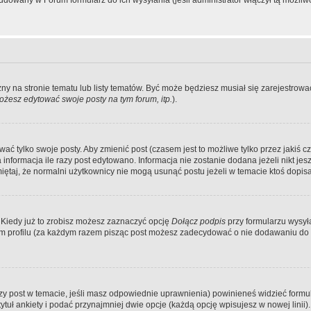
dowany w Forum formularz do ich wysyłania (jeśli administrator włączył tą możliw
zny na stronie tematu lub listy tematów. Być może będziesz musiał się zarejestr
żesz edytować swoje posty na tym forum, itp.
).
 tylko swoje posty. Aby zmienić post (czasem jest to możliwe tylko przez jakiś cz
informacja ile razy post edytowano. Informacja nie zostanie dodana jeżeli nikt je
iętaj, że normalni użytkownicy nie mogą usunąć postu jeżeli w temacie ktoś dopisał
 Kiedy już to zrobisz możesz zaznaczyć opcję
Dołącz podpis
przy formularzu wysy
m profilu (za każdym razem pisząc post możesz zadecydować o nie dodawaniu do 
wszy post w temacie, jeśli masz odpowiednie uprawnienia) powinieneś widzieć formu
uł ankiety i podać przynajmniej dwie opcje (każdą opcję wpisujesz w nowej linii).