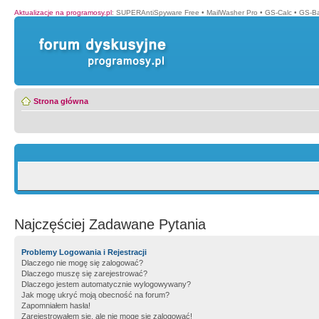
Aktualizacje na programosy.pl
:
SUPERAntiSpyware Free
•
MailWasher Pro
•
GS-Calc
•
GS-B
Strona główna
Najczęściej Zadawane Pytania
Problemy Logowania i Rejestracji
Dlaczego nie mogę się zalogować?
Dlaczego muszę się zarejestrować?
Dlaczego jestem automatycznie wylogowywany?
Jak mogę ukryć moją obecność na forum?
Zapomniałem hasła!
Zarejestrowałem się, ale nie mogę się zalogować!