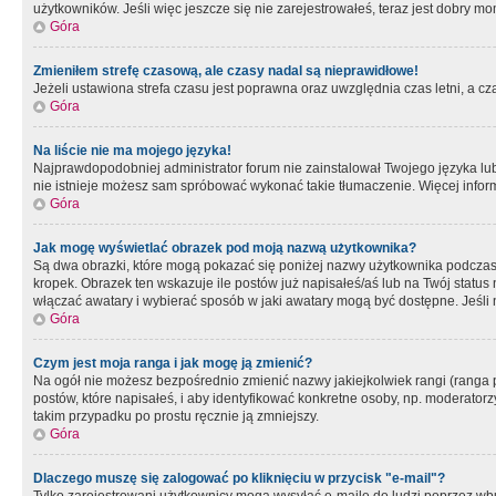
użytkowników. Jeśli więc jeszcze się nie zarejestrowałeś, teraz jest dobry mo
Góra
Zmieniłem strefę czasową, ale czasy nadal są nieprawidłowe!
Jeżeli ustawiona strefa czasu jest poprawna oraz uwzględnia czas letni, a c
Góra
Na liście nie ma mojego języka!
Najprawdopodobniej administrator forum nie zainstalował Twojego języka lub n
nie istnieje możesz sam spróbować wykonać takie tłumaczenie. Więcej inform
Góra
Jak mogę wyświetlać obrazek pod moją nazwą użytkownika?
Są dwa obrazki, które mogą pokazać się poniżej nazwy użytkownika podczas
kropek. Obrazek ten wskazuje ile postów już napisałeś/aś lub na Twój status
włączać awatary i wybierać sposób w jaki awatary mogą być dostępne. Jeśli n
Góra
Czym jest moja ranga i jak mogę ją zmienić?
Na ogół nie możesz bezpośrednio zmienić nazwy jakiejkolwiek rangi (ranga 
postów, które napisałeś, i aby identyfikować konkretne osoby, np. moderator
takim przypadku po prostu ręcznie ją zmniejszy.
Góra
Dlaczego muszę się zalogować po kliknięciu w przycisk "e-mail"?