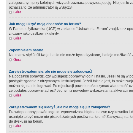
zalogowanym przy kolejnych wizytach zaznacz powyższą opcję. Nie jest to zal
oznacza to, że administrator ją wyłączył.
Góra
Jak mogę ukryć moją obecność na forum?
W Panelu użytkownika (UCP) w zakładce “Ustawienia Forum” znajdziesz opcję 
zliczany jako użytkownik ukryty.
Góra
Zapomniałem hasła!
Nie martw się! Jeśli twoje hasło nie może byc odzyskane, istnieje możliwość z
Góra
Zarejestrowałem się, ale nie mogę się zalogować!
Na początku sprawdź, czy wpisujesz poprawny login i hasło. Jeżeli te są w 
postąpić zgodnie z otrzymanymi instrukcjami. Jeżeli tak nie jest, to może 
można się na nie logować. Po rejestracji powinieneś otrzymać wiadomość czy 
że podałeś poprawny adres? Jednym z powodów wykorzystania aktywacji je
Góra
Zarejestrowałem się kiedyś, ale nie mogę się już zalogować!
Prawdopodobny powód tego to: wprowadzasz błędna nazwę użytkownika lub hasł
usunięte to być może nie pisałeś żadnych postów na forum? Zazwyczaj na fo
do dyskusji na forum.
Góra