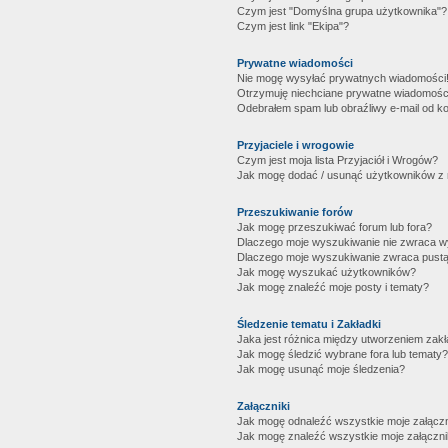
Czym jest "Domyślna grupa użytkownika"?
Czym jest link "Ekipa"?
Prywatne wiadomości
Nie mogę wysyłać prywatnych wiadomości
Otrzymuję niechciane prywatne wiadomośc
Odebrałem spam lub obraźliwy e-mail od ko
Przyjaciele i wrogowie
Czym jest moja lista Przyjaciół i Wrogów?
Jak mogę dodać / usunąć użytkowników z mo
Przeszukiwanie forów
Jak mogę przeszukiwać forum lub fora?
Dlaczego moje wyszukiwanie nie zwraca 
Dlaczego moje wyszukiwanie zwraca pustą
Jak mogę wyszukać użytkowników?
Jak mogę znaleźć moje posty i tematy?
Śledzenie tematu i Zakładki
Jaka jest różnica między utworzeniem zakł
Jak mogę śledzić wybrane fora lub tematy?
Jak mogę usunąć moje śledzenia?
Załączniki
Jak mogę odnaleźć wszystkie moje załączn
Jak mogę znaleźć wszystkie moje załączni