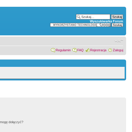
Wyszukiwarka Forum
Regulamin
FAQ
Rejestracja
Zaloguj
h mogę dołączyć?