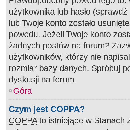
Prawdopodobny powód tego to:
użytkownika lub hasło (sprawdź e
lub Twoje konto zostało usunięte
powodu. Jeżeli Twoje konto zost
żadnych postów na forum? Zazw
użytkowników, którzy nie napisa
rozmiar bazy danych. Spróbuj po
dyskusji na forum.
Góra
Czym jest COPPA?
COPPA
to istniejące w Stanach