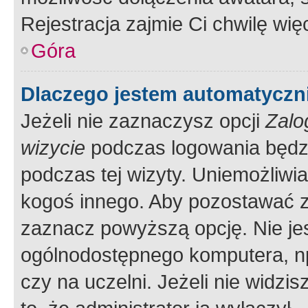
Rejestracja zajmie Ci chwilę wi
Góra
Dlaczego jestem automatycz
Jeżeli nie zaznaczysz opcji
Zalo
wizycie
podczas logowania będzi
podczas tej wizyty. Uniemożliwi
kogoś innego. Aby pozostawać 
zaznacz powyższą opcję. Nie jes
ogólnodostępnego komputera, np.
czy na uczelni. Jeżeli nie widzi