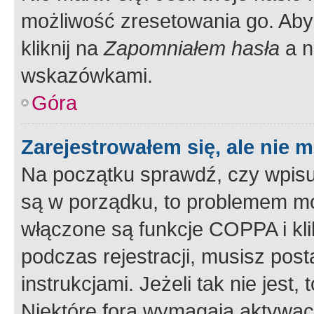
możliwość zresetowania go. Aby 
kliknij na
Zapomniałem hasła
a n
wskazówkami.
Góra
Zarejestrowałem się, ale nie 
Na początku sprawdź, czy wpisuj
są w porządku, to problemem mo
włączone są funkcje COPPA i kl
podczas rejestracji, musisz pos
instrukcjami. Jeżeli tak nie jes
Niektóre fora wymagają aktywac