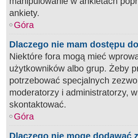
manipulowanie w ankietach popr
ankiety.
Góra
Dlaczego nie mam dostępu d
Niektóre fora mogą mieć wprowa
użytkowników albo grup. Żeby pr
potrzebować specjalnych zezwole
moderatorzy i administratorzy, w
skontaktować.
Góra
Dlaczego nie mogę dodawać 