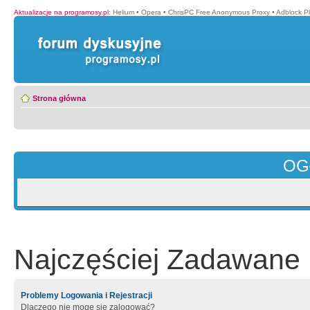
Aktualizacje na programosy.pl
:
Helium
•
Opera
•
ChrisPC Free Anonymous Proxy
•
Adblock P
Strona główna
OG
Najczęściej Zadawane 
Problemy Logowania i Rejestracji
Dlaczego nie mogę się zalogować?