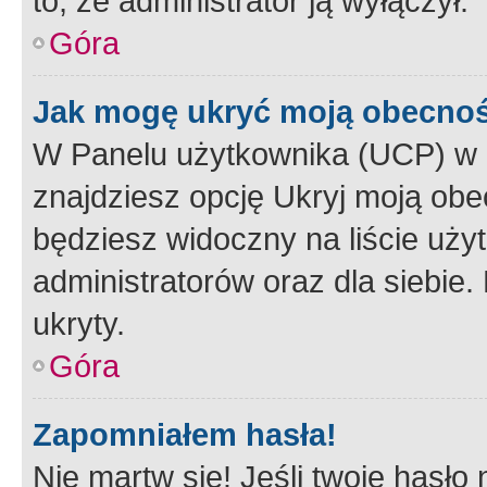
to, że administrator ją wyłączył.
Góra
Jak mogę ukryć moją obecno
W Panelu użytkownika (UCP) w 
znajdziesz opcję Ukryj moją obe
będziesz widoczny na liście użyt
administratorów oraz dla siebie.
ukryty.
Góra
Zapomniałem hasła!
Nie martw się! Jeśli twoje hasło