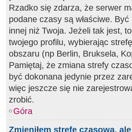
Rzadko się zdarza, że serwer m
podane czasy są właściwe. Być 
innej niż Twoja. Jeżeli tak jest,
twojego profilu, wybierając str
obszaru (np Berlin, Bruksela, Ko
Pamiętaj, że zmiana strefy czas
być dokonana jedynie przez zar
więc jeszcze się nie zarejestrow
zrobić.
Góra
Zmieniłem strefę czasową, ale