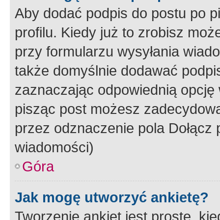
Aby dodać podpis do postu po 
profilu. Kiedy już to zrobisz m
przy formularzu wysyłania wiad
także domyślnie dodawać podpi
zaznaczając odpowiednią opcję 
pisząc post możesz zadecydowa
przez odznaczenie pola Dołącz 
wiadomości)
Góra
Jak mogę utworzyć ankietę?
Tworzenie ankiet jest proste, ki