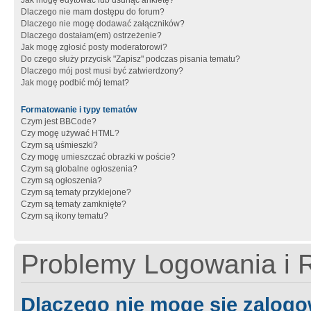
Jak mogę edytować lub usunąć ankietę?
Dlaczego nie mam dostępu do forum?
Dlaczego nie mogę dodawać załączników?
Dlaczego dostałam(em) ostrzeżenie?
Jak mogę zgłosić posty moderatorowi?
Do czego służy przycisk "Zapisz" podczas pisania tematu?
Dlaczego mój post musi być zatwierdzony?
Jak mogę podbić mój temat?
Formatowanie i typy tematów
Czym jest BBCode?
Czy mogę używać HTML?
Czym są uśmieszki?
Czy mogę umieszczać obrazki w poście?
Czym są globalne ogłoszenia?
Czym są ogłoszenia?
Czym są tematy przyklejone?
Czym są tematy zamknięte?
Czym są ikony tematu?
Problemy Logowania i R
Dlaczego nie mogę się zalog