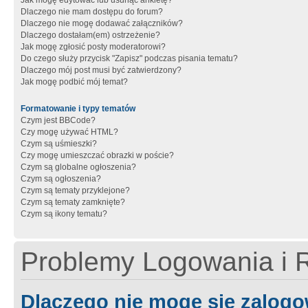
Jak mogę edytować lub usunąć ankietę?
Dlaczego nie mam dostępu do forum?
Dlaczego nie mogę dodawać załączników?
Dlaczego dostałam(em) ostrzeżenie?
Jak mogę zgłosić posty moderatorowi?
Do czego służy przycisk "Zapisz" podczas pisania tematu?
Dlaczego mój post musi być zatwierdzony?
Jak mogę podbić mój temat?
Formatowanie i typy tematów
Czym jest BBCode?
Czy mogę używać HTML?
Czym są uśmieszki?
Czy mogę umieszczać obrazki w poście?
Czym są globalne ogłoszenia?
Czym są ogłoszenia?
Czym są tematy przyklejone?
Czym są tematy zamknięte?
Czym są ikony tematu?
Problemy Logowania i R
Dlaczego nie mogę się zalog