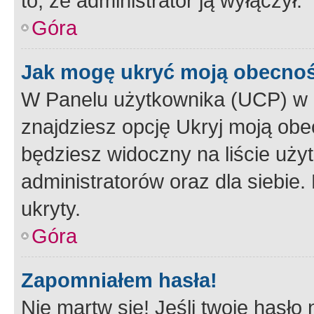
to, że administrator ją wyłączył.
Góra
Jak mogę ukryć moją obecno
W Panelu użytkownika (UCP) w 
znajdziesz opcję Ukryj moją obe
będziesz widoczny na liście użyt
administratorów oraz dla siebie.
ukryty.
Góra
Zapomniałem hasła!
Nie martw się! Jeśli twoje hasło