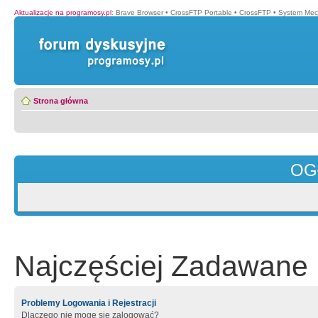
Aktualizacje na programosy.pl
:
Brave Browser
•
CrossFTP Portable
•
CrossFTP
•
System Mec
Strona główna
OG
Najczęściej Zadawane 
Problemy Logowania i Rejestracji
Dlaczego nie mogę się zalogować?