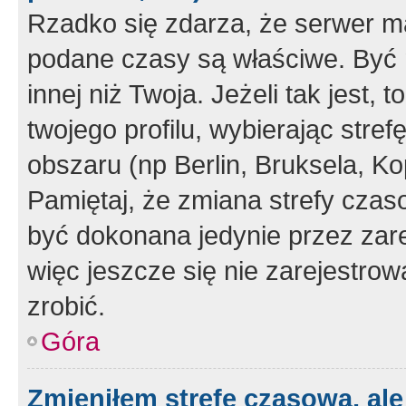
Rzadko się zdarza, że serwer m
podane czasy są właściwe. Być 
innej niż Twoja. Jeżeli tak jest,
twojego profilu, wybierając str
obszaru (np Berlin, Bruksela, Ko
Pamiętaj, że zmiana strefy czas
być dokonana jedynie przez zar
więc jeszcze się nie zarejestrow
zrobić.
Góra
Zmieniłem strefę czasową, ale