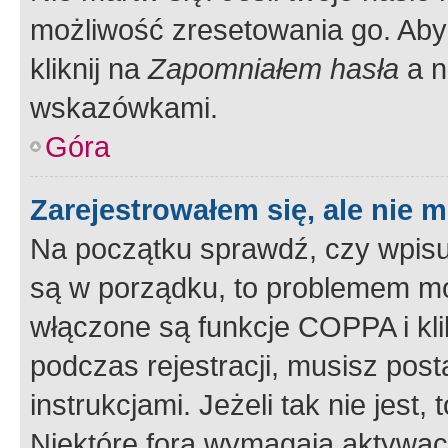
możliwość zresetowania go. Aby 
kliknij na
Zapomniałem hasła
a n
wskazówkami.
Góra
Zarejestrowałem się, ale nie 
Na początku sprawdź, czy wpisuj
są w porządku, to problemem mo
włączone są funkcje COPPA i kl
podczas rejestracji, musisz pos
instrukcjami. Jeżeli tak nie jes
Niektóre fora wymagają aktywac