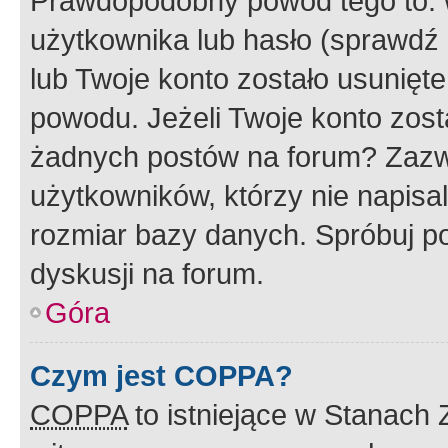
Prawdopodobny powód tego to:
użytkownika lub hasło (sprawdź e
lub Twoje konto zostało usunięte
powodu. Jeżeli Twoje konto zost
żadnych postów na forum? Zazw
użytkowników, którzy nie napisa
rozmiar bazy danych. Spróbuj po
dyskusji na forum.
Góra
Czym jest COPPA?
COPPA
to istniejące w Stanach