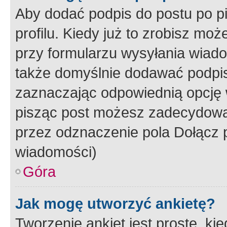
Aby dodać podpis do postu po 
profilu. Kiedy już to zrobisz m
przy formularzu wysyłania wiad
także domyślnie dodawać podpi
zaznaczając odpowiednią opcję 
pisząc post możesz zadecydowa
przez odznaczenie pola Dołącz 
wiadomości)
Góra
Jak mogę utworzyć ankietę?
Tworzenie ankiet jest proste, ki