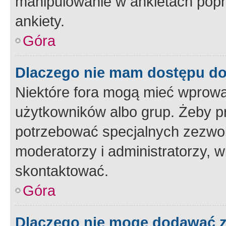
manipulowanie w ankietach popr
ankiety.
Góra
Dlaczego nie mam dostępu d
Niektóre fora mogą mieć wprowa
użytkowników albo grup. Żeby pr
potrzebować specjalnych zezwole
moderatorzy i administratorzy, w
skontaktować.
Góra
Dlaczego nie mogę dodawać 