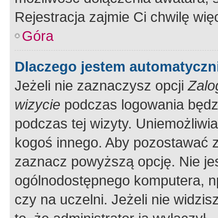
Rejestracja zajmie Ci chwilę wi
Góra
Dlaczego jestem automatycz
Jeżeli nie zaznaczysz opcji
Zalo
wizycie
podczas logowania będzi
podczas tej wizyty. Uniemożliwi
kogoś innego. Aby pozostawać 
zaznacz powyższą opcję. Nie jes
ogólnodostępnego komputera, np.
czy na uczelni. Jeżeli nie widzi