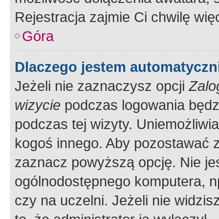
Rejestracja zajmie Ci chwilę wi
Góra
Dlaczego jestem automatycz
Jeżeli nie zaznaczysz opcji
Zalo
wizycie
podczas logowania będzi
podczas tej wizyty. Uniemożliwi
kogoś innego. Aby pozostawać 
zaznacz powyższą opcję. Nie jes
ogólnodostępnego komputera, np.
czy na uczelni. Jeżeli nie widzi