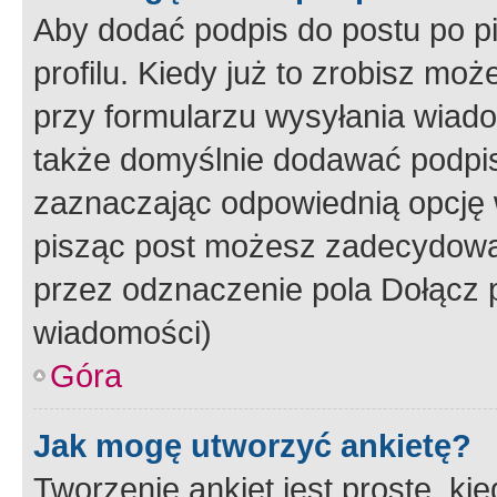
Aby dodać podpis do postu po 
profilu. Kiedy już to zrobisz m
przy formularzu wysyłania wiad
także domyślnie dodawać podpi
zaznaczając odpowiednią opcję 
pisząc post możesz zadecydowa
przez odznaczenie pola Dołącz 
wiadomości)
Góra
Jak mogę utworzyć ankietę?
Tworzenie ankiet jest proste, ki