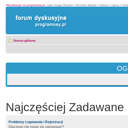
Aktualizacje na programosy.pl
:
Light Image Resizer
•
Rename Master
•
Helium
•
Opera
•
Chr
Strona główna
OG
Najczęściej Zadawane 
Problemy Logowania i Rejestracji
Dlaczego nie mogę się zalogować?