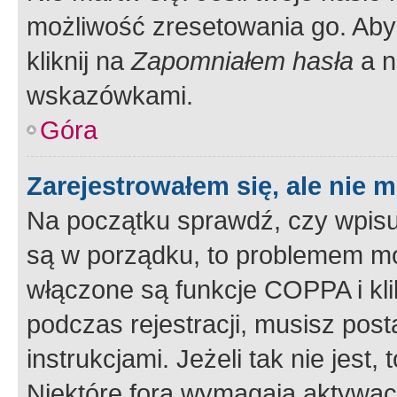
możliwość zresetowania go. Aby 
kliknij na
Zapomniałem hasła
a n
wskazówkami.
Góra
Zarejestrowałem się, ale nie 
Na początku sprawdź, czy wpisuj
są w porządku, to problemem mo
włączone są funkcje COPPA i kl
podczas rejestracji, musisz pos
instrukcjami. Jeżeli tak nie jes
Niektóre fora wymagają aktywac