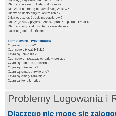
Jak mogę edytować lub usunąć ankietę?
Dlaczego nie mam dostępu do forum?
Dlaczego nie mogę dodawać załączników?
Dlaczego dostałam(em) ostrzeżenie?
Jak mogę zgłosić posty moderatorowi?
Do czego służy przycisk "Zapisz" podczas pisania tematu?
Dlaczego mój post musi być zatwierdzony?
Jak mogę podbić mój temat?
Formatowanie i typy tematów
Czym jest BBCode?
Czy mogę używać HTML?
Czym są uśmieszki?
Czy mogę umieszczać obrazki w poście?
Czym są globalne ogłoszenia?
Czym są ogłoszenia?
Czym są tematy przyklejone?
Czym są tematy zamknięte?
Czym są ikony tematu?
Problemy Logowania i R
Dlaczego nie mogę się zalog