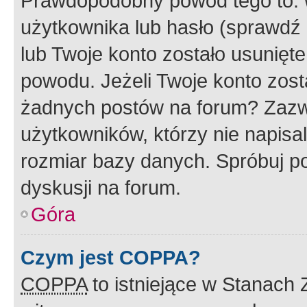
Prawdopodobny powód tego to:
użytkownika lub hasło (sprawdź e
lub Twoje konto zostało usunięte
powodu. Jeżeli Twoje konto zost
żadnych postów na forum? Zazw
użytkowników, którzy nie napisa
rozmiar bazy danych. Spróbuj po
dyskusji na forum.
Góra
Czym jest COPPA?
COPPA
to istniejące w Stanach