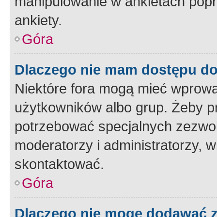
manipulowanie w ankietach popr
ankiety.
Góra
Dlaczego nie mam dostępu d
Niektóre fora mogą mieć wprowa
użytkowników albo grup. Żeby pr
potrzebować specjalnych zezwole
moderatorzy i administratorzy, w
skontaktować.
Góra
Dlaczego nie mogę dodawać 