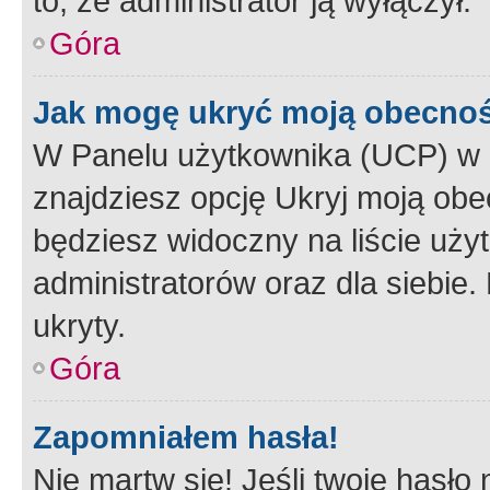
to, że administrator ją wyłączył.
Góra
Jak mogę ukryć moją obecno
W Panelu użytkownika (UCP) w 
znajdziesz opcję Ukryj moją obe
będziesz widoczny na liście użyt
administratorów oraz dla siebie.
ukryty.
Góra
Zapomniałem hasła!
Nie martw się! Jeśli twoje hasło