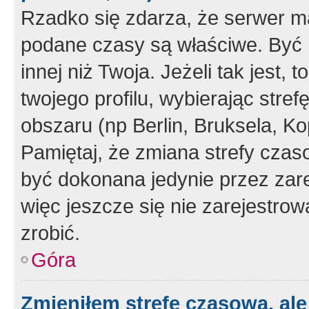
Rzadko się zdarza, że serwer m
podane czasy są właściwe. Być 
innej niż Twoja. Jeżeli tak jest,
twojego profilu, wybierając str
obszaru (np Berlin, Bruksela, Ko
Pamiętaj, że zmiana strefy czas
być dokonana jedynie przez zar
więc jeszcze się nie zarejestrow
zrobić.
Góra
Zmieniłem strefę czasową, ale