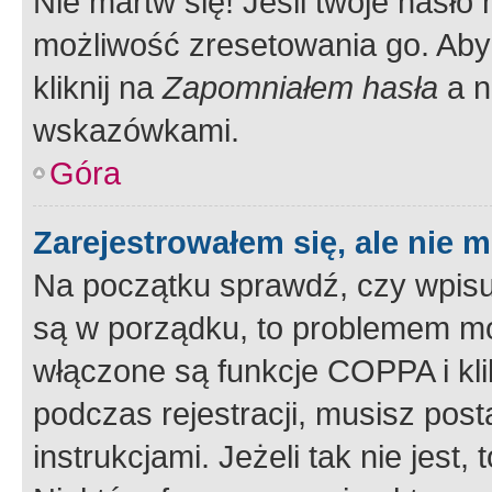
Nie martw się! Jeśli twoje hasło
możliwość zresetowania go. Aby 
kliknij na
Zapomniałem hasła
a n
wskazówkami.
Góra
Zarejestrowałem się, ale nie 
Na początku sprawdź, czy wpisuj
są w porządku, to problemem mo
włączone są funkcje COPPA i kl
podczas rejestracji, musisz pos
instrukcjami. Jeżeli tak nie jes