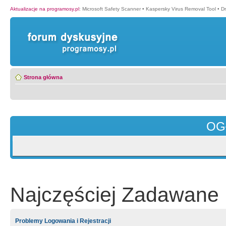
Aktualizacje na programosy.pl
:
Microsoft Safety Scanner
•
Kaspersky Virus Removal Tool
•
Dr
Strona główna
OG
Najczęściej Zadawane 
Problemy Logowania i Rejestracji