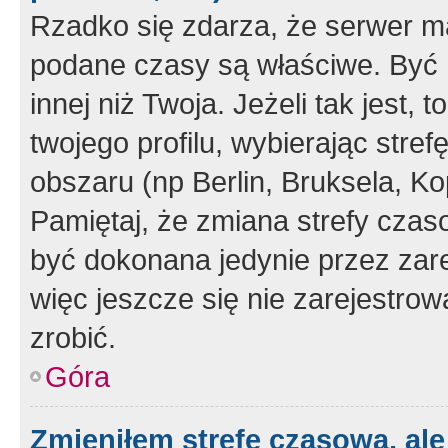
Rzadko się zdarza, że serwer m
podane czasy są właściwe. Być 
innej niż Twoja. Jeżeli tak jest,
twojego profilu, wybierając str
obszaru (np Berlin, Bruksela, Ko
Pamiętaj, że zmiana strefy czas
być dokonana jedynie przez zar
więc jeszcze się nie zarejestrow
zrobić.
Góra
Zmieniłem strefę czasową, ale