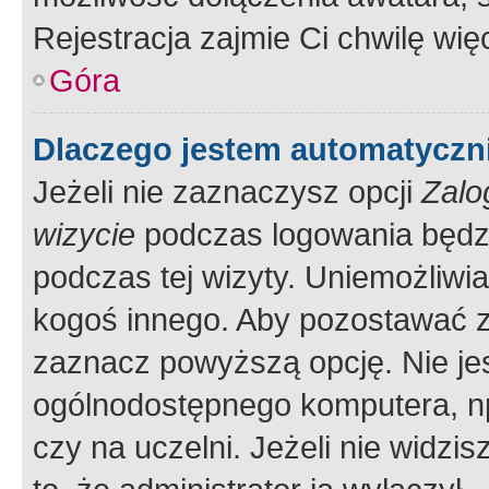
Rejestracja zajmie Ci chwilę wi
Góra
Dlaczego jestem automatycz
Jeżeli nie zaznaczysz opcji
Zalo
wizycie
podczas logowania będzi
podczas tej wizyty. Uniemożliwi
kogoś innego. Aby pozostawać 
zaznacz powyższą opcję. Nie jes
ogólnodostępnego komputera, np.
czy na uczelni. Jeżeli nie widzi