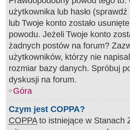
Prawdopodobny powód tego to:
użytkownika lub hasło (sprawdź e
lub Twoje konto zostało usunięte
powodu. Jeżeli Twoje konto zost
żadnych postów na forum? Zazw
użytkowników, którzy nie napisa
rozmiar bazy danych. Spróbuj po
dyskusji na forum.
Góra
Czym jest COPPA?
COPPA
to istniejące w Stanach