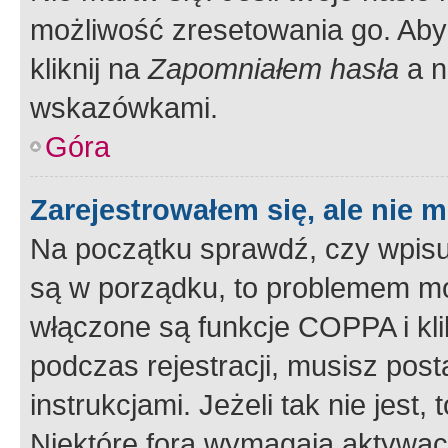
możliwość zresetowania go. Aby 
kliknij na
Zapomniałem hasła
a n
wskazówkami.
Góra
Zarejestrowałem się, ale nie 
Na początku sprawdź, czy wpisuj
są w porządku, to problemem mo
włączone są funkcje COPPA i kl
podczas rejestracji, musisz pos
instrukcjami. Jeżeli tak nie jes
Niektóre fora wymagają aktywac