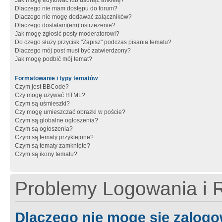
Jak mogę edytować lub usunąć ankietę?
Dlaczego nie mam dostępu do forum?
Dlaczego nie mogę dodawać załączników?
Dlaczego dostałam(em) ostrzeżenie?
Jak mogę zgłosić posty moderatorowi?
Do czego służy przycisk "Zapisz" podczas pisania tematu?
Dlaczego mój post musi być zatwierdzony?
Jak mogę podbić mój temat?
Formatowanie i typy tematów
Czym jest BBCode?
Czy mogę używać HTML?
Czym są uśmieszki?
Czy mogę umieszczać obrazki w poście?
Czym są globalne ogłoszenia?
Czym są ogłoszenia?
Czym są tematy przyklejone?
Czym są tematy zamknięte?
Czym są ikony tematu?
Problemy Logowania i R
Dlaczego nie mogę się zalog