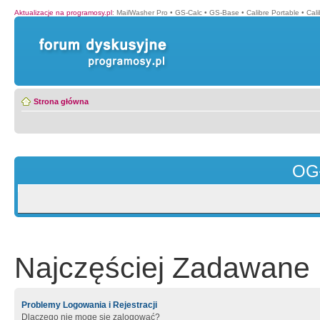
Aktualizacje na programosy.pl
:
MailWasher Pro
•
GS-Calc
•
GS-Base
•
Calibre Portable
•
Cali
Strona główna
OG
Najczęściej Zadawane 
Problemy Logowania i Rejestracji
Dlaczego nie mogę się zalogować?