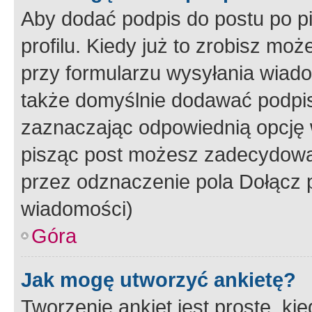
Aby dodać podpis do postu po 
profilu. Kiedy już to zrobisz m
przy formularzu wysyłania wiad
także domyślnie dodawać podpi
zaznaczając odpowiednią opcję 
pisząc post możesz zadecydowa
przez odznaczenie pola Dołącz 
wiadomości)
Góra
Jak mogę utworzyć ankietę?
Tworzenie ankiet jest proste, ki