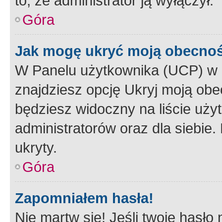
to, że administrator ją wyłączył.
Góra
Jak mogę ukryć moją obecno
W Panelu użytkownika (UCP) w 
znajdziesz opcję Ukryj moją obe
będziesz widoczny na liście użyt
administratorów oraz dla siebie.
ukryty.
Góra
Zapomniałem hasła!
Nie martw się! Jeśli twoje hasło