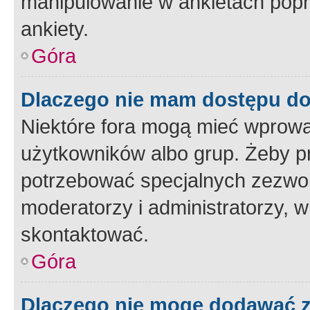
manipulowanie w ankietach popr
ankiety.
Góra
Dlaczego nie mam dostępu d
Niektóre fora mogą mieć wprowa
użytkowników albo grup. Żeby pr
potrzebować specjalnych zezwole
moderatorzy i administratorzy, w
skontaktować.
Góra
Dlaczego nie mogę dodawać 