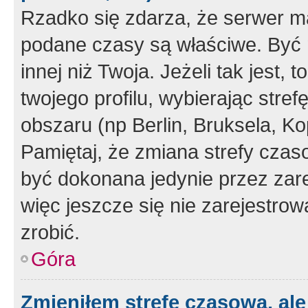
Rzadko się zdarza, że serwer m
podane czasy są właściwe. Być 
innej niż Twoja. Jeżeli tak jest,
twojego profilu, wybierając str
obszaru (np Berlin, Bruksela, Ko
Pamiętaj, że zmiana strefy czas
być dokonana jedynie przez zar
więc jeszcze się nie zarejestrow
zrobić.
Góra
Zmieniłem strefę czasową, ale