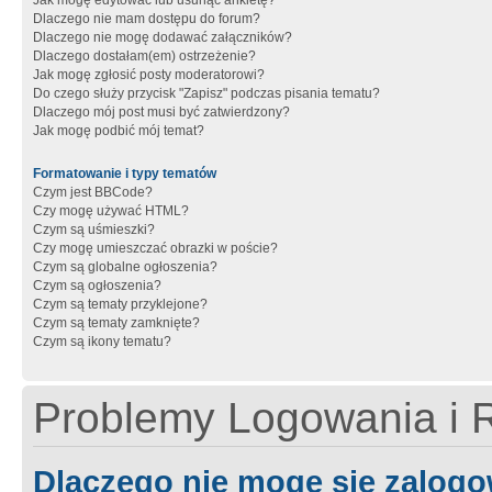
Jak mogę edytować lub usunąć ankietę?
Dlaczego nie mam dostępu do forum?
Dlaczego nie mogę dodawać załączników?
Dlaczego dostałam(em) ostrzeżenie?
Jak mogę zgłosić posty moderatorowi?
Do czego służy przycisk "Zapisz" podczas pisania tematu?
Dlaczego mój post musi być zatwierdzony?
Jak mogę podbić mój temat?
Formatowanie i typy tematów
Czym jest BBCode?
Czy mogę używać HTML?
Czym są uśmieszki?
Czy mogę umieszczać obrazki w poście?
Czym są globalne ogłoszenia?
Czym są ogłoszenia?
Czym są tematy przyklejone?
Czym są tematy zamknięte?
Czym są ikony tematu?
Problemy Logowania i R
Dlaczego nie mogę się zalog