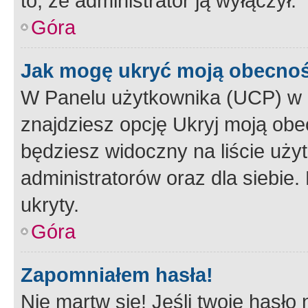
to, że administrator ją wyłączył.
Góra
Jak mogę ukryć moją obecno
W Panelu użytkownika (UCP) w 
znajdziesz opcję Ukryj moją obe
będziesz widoczny na liście użyt
administratorów oraz dla siebie.
ukryty.
Góra
Zapomniałem hasła!
Nie martw się! Jeśli twoje hasło