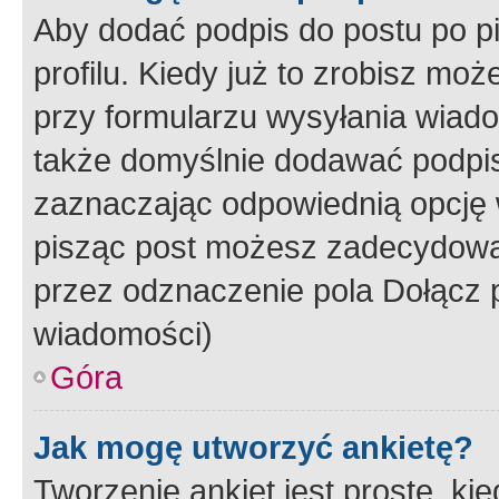
Aby dodać podpis do postu po 
profilu. Kiedy już to zrobisz m
przy formularzu wysyłania wiad
także domyślnie dodawać podpi
zaznaczając odpowiednią opcję 
pisząc post możesz zadecydowa
przez odznaczenie pola Dołącz 
wiadomości)
Góra
Jak mogę utworzyć ankietę?
Tworzenie ankiet jest proste, ki