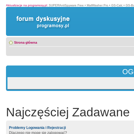
Aktualizacje na programosy.pl
:
SUPERAntiSpyware Free
•
MailWasher Pro
•
GS-Calc
•
GS-B
Strona główna
OG
Najczęściej Zadawane 
Problemy Logowania i Rejestracji
Dlaczego nie mogę się zalogować?