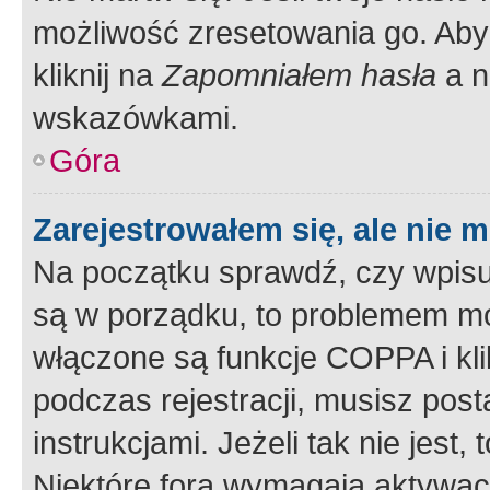
możliwość zresetowania go. Aby 
kliknij na
Zapomniałem hasła
a n
wskazówkami.
Góra
Zarejestrowałem się, ale nie 
Na początku sprawdź, czy wpisuj
są w porządku, to problemem mo
włączone są funkcje COPPA i kl
podczas rejestracji, musisz pos
instrukcjami. Jeżeli tak nie jes
Niektóre fora wymagają aktywac