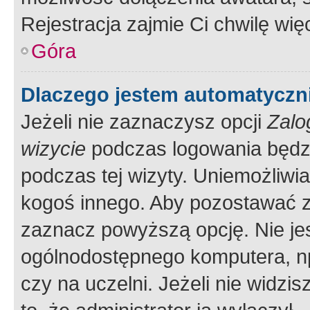
Rejestracja zajmie Ci chwilę wi
Góra
Dlaczego jestem automatycz
Jeżeli nie zaznaczysz opcji
Zalo
wizycie
podczas logowania będzi
podczas tej wizyty. Uniemożliwi
kogoś innego. Aby pozostawać 
zaznacz powyższą opcję. Nie jes
ogólnodostępnego komputera, np.
czy na uczelni. Jeżeli nie widzi