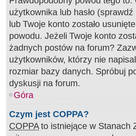
Prawdopodobny powód tego to:
użytkownika lub hasło (sprawdź e
lub Twoje konto zostało usunięte
powodu. Jeżeli Twoje konto zost
żadnych postów na forum? Zazw
użytkowników, którzy nie napisa
rozmiar bazy danych. Spróbuj po
dyskusji na forum.
Góra
Czym jest COPPA?
COPPA
to istniejące w Stanach