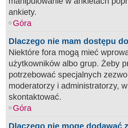
manipulowanie w ankietach popr
ankiety.
Góra
Dlaczego nie mam dostępu d
Niektóre fora mogą mieć wprowa
użytkowników albo grup. Żeby pr
potrzebować specjalnych zezwole
moderatorzy i administratorzy, w
skontaktować.
Góra
Dlaczego nie mogę dodawać 