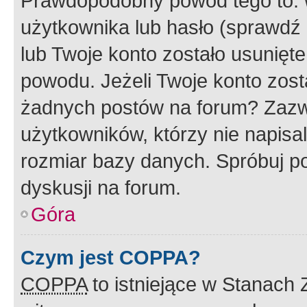
Prawdopodobny powód tego to:
użytkownika lub hasło (sprawdź e
lub Twoje konto zostało usunięte
powodu. Jeżeli Twoje konto zost
żadnych postów na forum? Zazw
użytkowników, którzy nie napisa
rozmiar bazy danych. Spróbuj po
dyskusji na forum.
Góra
Czym jest COPPA?
COPPA
to istniejące w Stanach