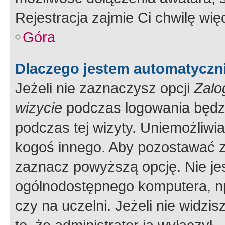
Rejestracja zajmie Ci chwilę wi
Góra
Dlaczego jestem automatycz
Jeżeli nie zaznaczysz opcji
Zalo
wizycie
podczas logowania będzi
podczas tej wizyty. Uniemożliwi
kogoś innego. Aby pozostawać 
zaznacz powyższą opcję. Nie jes
ogólnodostępnego komputera, np.
czy na uczelni. Jeżeli nie widzi