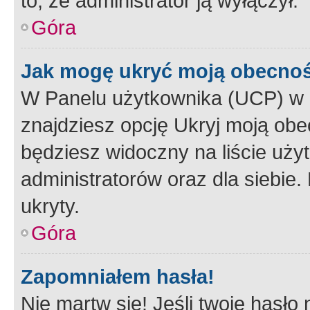
to, że administrator ją wyłączył.
Góra
Jak mogę ukryć moją obecno
W Panelu użytkownika (UCP) w 
znajdziesz opcję Ukryj moją obe
będziesz widoczny na liście użyt
administratorów oraz dla siebie.
ukryty.
Góra
Zapomniałem hasła!
Nie martw się! Jeśli twoje hasło