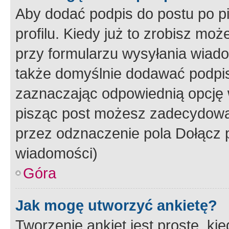
Aby dodać podpis do postu po 
profilu. Kiedy już to zrobisz m
przy formularzu wysyłania wiad
także domyślnie dodawać podpi
zaznaczając odpowiednią opcję 
pisząc post możesz zadecydowa
przez odznaczenie pola Dołącz 
wiadomości)
Góra
Jak mogę utworzyć ankietę?
Tworzenie ankiet jest proste, ki