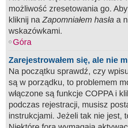
możliwość zresetowania go. Aby 
kliknij na
Zapomniałem hasła
a n
wskazówkami.
Góra
Zarejestrowałem się, ale nie 
Na początku sprawdź, czy wpisuj
są w porządku, to problemem mo
włączone są funkcje COPPA i kl
podczas rejestracji, musisz pos
instrukcjami. Jeżeli tak nie jes
Niektóre fora wymagają aktywac