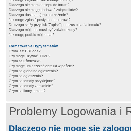
Jak mogę edytować lub usunąć ankietę?
Dlaczego nie mam dostępu do forum?
Dlaczego nie mogę dodawać załączników?
Dlaczego dostałam(em) ostrzeżenie?
Jak mogę zgłosić posty moderatorowi?
Do czego służy przycisk "Zapisz" podczas pisania tematu?
Dlaczego mój post musi być zatwierdzony?
Jak mogę podbić mój temat?
Formatowanie i typy tematów
Czym jest BBCode?
Czy mogę używać HTML?
Czym są uśmieszki?
Czy mogę umieszczać obrazki w poście?
Czym są globalne ogłoszenia?
Czym są ogłoszenia?
Czym są tematy przyklejone?
Czym są tematy zamknięte?
Czym są ikony tematu?
Problemy Logowania i R
Dlaczego nie mogę się zalog