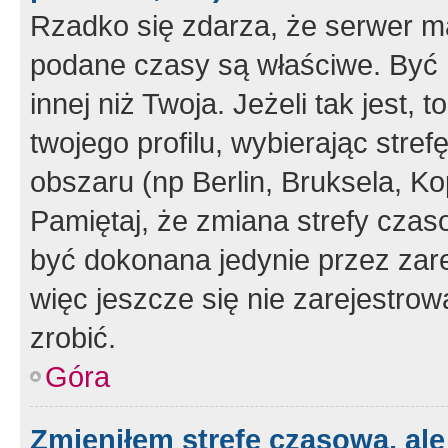
Rzadko się zdarza, że serwer m
podane czasy są właściwe. Być 
innej niż Twoja. Jeżeli tak jest,
twojego profilu, wybierając str
obszaru (np Berlin, Bruksela, Ko
Pamiętaj, że zmiana strefy czas
być dokonana jedynie przez zar
więc jeszcze się nie zarejestrow
zrobić.
Góra
Zmieniłem strefę czasową, ale