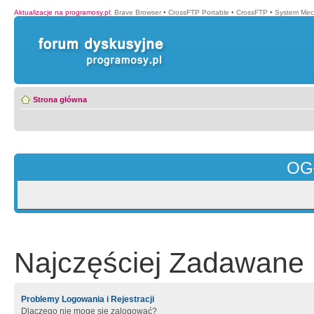
Aktualizacje na programosy.pl
:
Brave Browser
•
CrossFTP Portable
•
CrossFTP
•
System Mec
Strona główna
OG
Najczęściej Zadawane 
Problemy Logowania i Rejestracji
Dlaczego nie mogę się zalogować?