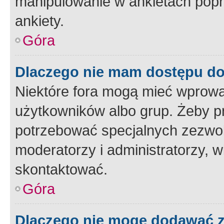
manipulowanie w ankietach popr
ankiety.
Góra
Dlaczego nie mam dostępu d
Niektóre fora mogą mieć wprowa
użytkowników albo grup. Żeby pr
potrzebować specjalnych zezwole
moderatorzy i administratorzy, w
skontaktować.
Góra
Dlaczego nie mogę dodawać 