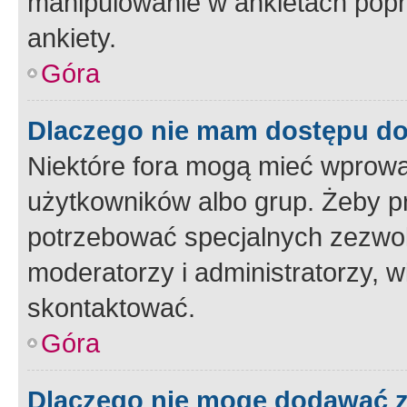
manipulowanie w ankietach popr
ankiety.
Góra
Dlaczego nie mam dostępu d
Niektóre fora mogą mieć wprowa
użytkowników albo grup. Żeby pr
potrzebować specjalnych zezwole
moderatorzy i administratorzy, w
skontaktować.
Góra
Dlaczego nie mogę dodawać 