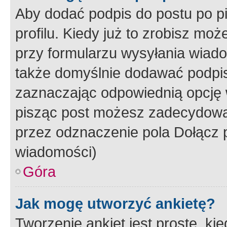
Aby dodać podpis do postu po 
profilu. Kiedy już to zrobisz m
przy formularzu wysyłania wiad
także domyślnie dodawać podpi
zaznaczając odpowiednią opcję 
pisząc post możesz zadecydowa
przez odznaczenie pola Dołącz 
wiadomości)
Góra
Jak mogę utworzyć ankietę?
Tworzenie ankiet jest proste, ki