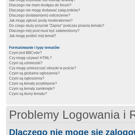
Jak mogę edytować lub usunąć ankietę?
Dlaczego nie mam dostępu do forum?
Dlaczego nie mogę dodawać załączników?
Dlaczego dostałam(em) ostrzeżenie?
Jak mogę zgłosić posty moderatorowi?
Do czego służy przycisk "Zapisz" podczas pisania tematu?
Dlaczego mój post musi być zatwierdzony?
Jak mogę podbić mój temat?
Formatowanie i typy tematów
Czym jest BBCode?
Czy mogę używać HTML?
Czym są uśmieszki?
Czy mogę umieszczać obrazki w poście?
Czym są globalne ogłoszenia?
Czym są ogłoszenia?
Czym są tematy przyklejone?
Czym są tematy zamknięte?
Czym są ikony tematu?
Problemy Logowania i R
Dlaczego nie mogę się zalog