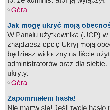
to, że administrator ją wyłączył.
Góra
Jak mogę ukryć moją obecno
W Panelu użytkownika (UCP) w 
znajdziesz opcję Ukryj moją obe
będziesz widoczny na liście użyt
administratorów oraz dla siebie.
ukryty.
Góra
Zapomniałem hasła!
Nie martw się! Jeśli twoje hasło