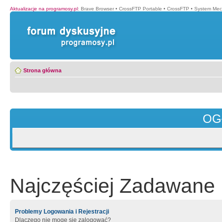
Aktualizacje na programosy.pl
:
Brave Browser
•
CrossFTP Portable
•
CrossFTP
•
System Mec
Strona główna
OG
Najczęściej Zadawane 
Problemy Logowania i Rejestracji
Dlaczego nie mogę się zalogować?