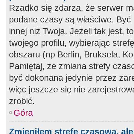
Rzadko się zdarza, że serwer m
podane czasy są właściwe. Być 
innej niż Twoja. Jeżeli tak jest,
twojego profilu, wybierając str
obszaru (np Berlin, Bruksela, Ko
Pamiętaj, że zmiana strefy czas
być dokonana jedynie przez zar
więc jeszcze się nie zarejestrow
zrobić.
Góra
Zmieniłem strefę czasową, ale