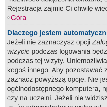
Rejestracja zajmie Ci chwilę wi
Góra
Dlaczego jestem automatycz
Jeżeli nie zaznaczysz opcji
Zalo
wizycie
podczas logowania będzi
podczas tej wizyty. Uniemożliwi
kogoś innego. Aby pozostawać 
zaznacz powyższą opcję. Nie jes
ogólnodostępnego komputera, np.
czy na uczelni. Jeżeli nie widzi