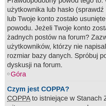
Prawdopodobny powód tego to:
użytkownika lub hasło (sprawdź e
lub Twoje konto zostało usunięte
powodu. Jeżeli Twoje konto zost
żadnych postów na forum? Zazw
użytkowników, którzy nie napisa
rozmiar bazy danych. Spróbuj po
dyskusji na forum.
Góra
Czym jest COPPA?
COPPA
to istniejące w Stanach