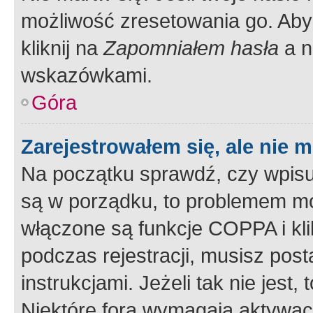
możliwość zresetowania go. Aby 
kliknij na
Zapomniałem hasła
a n
wskazówkami.
Góra
Zarejestrowałem się, ale nie 
Na początku sprawdź, czy wpisuj
są w porządku, to problemem mo
włączone są funkcje COPPA i kl
podczas rejestracji, musisz pos
instrukcjami. Jeżeli tak nie jes
Niektóre fora wymagają aktywac