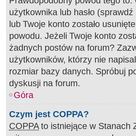
Prawdopodobny powód tego to:
użytkownika lub hasło (sprawdź e
lub Twoje konto zostało usunięte
powodu. Jeżeli Twoje konto zost
żadnych postów na forum? Zazw
użytkowników, którzy nie napisa
rozmiar bazy danych. Spróbuj po
dyskusji na forum.
Góra
Czym jest COPPA?
COPPA
to istniejące w Stanach