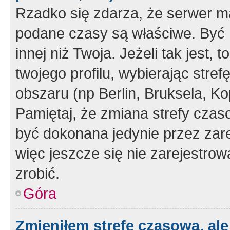
Rzadko się zdarza, że serwer m
podane czasy są właściwe. Być 
innej niż Twoja. Jeżeli tak jest,
twojego profilu, wybierając str
obszaru (np Berlin, Bruksela, Ko
Pamiętaj, że zmiana strefy czas
być dokonana jedynie przez zar
więc jeszcze się nie zarejestrow
zrobić.
Góra
Zmieniłem strefę czasową, ale