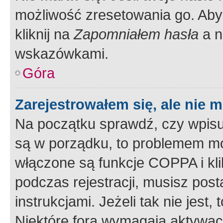
możliwość zresetowania go. Aby 
kliknij na
Zapomniałem hasła
a n
wskazówkami.
Góra
Zarejestrowałem się, ale nie 
Na początku sprawdź, czy wpisuj
są w porządku, to problemem mo
włączone są funkcje COPPA i kl
podczas rejestracji, musisz pos
instrukcjami. Jeżeli tak nie jes
Niektóre fora wymagają aktywac