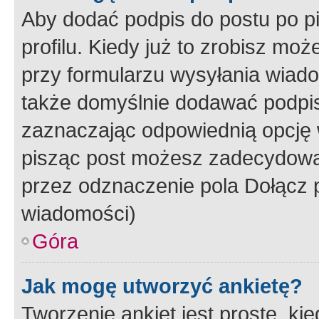
Aby dodać podpis do postu po 
profilu. Kiedy już to zrobisz m
przy formularzu wysyłania wiad
także domyślnie dodawać podpi
zaznaczając odpowiednią opcję 
pisząc post możesz zadecydowa
przez odznaczenie pola Dołącz 
wiadomości)
Góra
Jak mogę utworzyć ankietę?
Tworzenie ankiet jest proste, ki