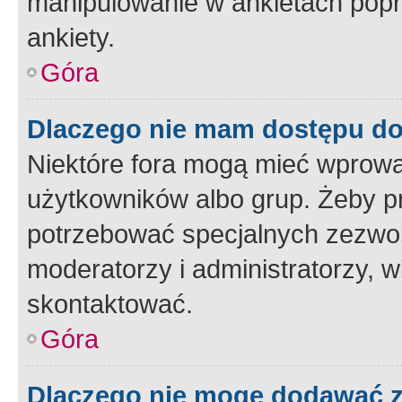
manipulowanie w ankietach popr
ankiety.
Góra
Dlaczego nie mam dostępu d
Niektóre fora mogą mieć wprowa
użytkowników albo grup. Żeby pr
potrzebować specjalnych zezwole
moderatorzy i administratorzy, w
skontaktować.
Góra
Dlaczego nie mogę dodawać 