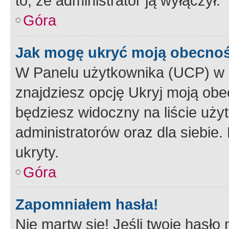
to, że administrator ją wyłączył.
Góra
Jak mogę ukryć moją obecno
W Panelu użytkownika (UCP) w 
znajdziesz opcję Ukryj moją obe
będziesz widoczny na liście użyt
administratorów oraz dla siebie.
ukryty.
Góra
Zapomniałem hasła!
Nie martw się! Jeśli twoje hasło