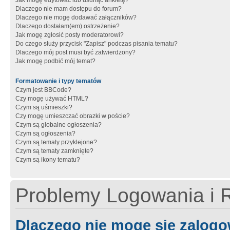
Jak mogę edytować lub usunąć ankietę?
Dlaczego nie mam dostępu do forum?
Dlaczego nie mogę dodawać załączników?
Dlaczego dostałam(em) ostrzeżenie?
Jak mogę zgłosić posty moderatorowi?
Do czego służy przycisk "Zapisz" podczas pisania tematu?
Dlaczego mój post musi być zatwierdzony?
Jak mogę podbić mój temat?
Formatowanie i typy tematów
Czym jest BBCode?
Czy mogę używać HTML?
Czym są uśmieszki?
Czy mogę umieszczać obrazki w poście?
Czym są globalne ogłoszenia?
Czym są ogłoszenia?
Czym są tematy przyklejone?
Czym są tematy zamknięte?
Czym są ikony tematu?
Problemy Logowania i R
Dlaczego nie mogę się zalog