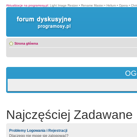
Aktualizacje na programosy.pl
:
Light Image Resizer
•
Rename Master
•
Helium
•
Opera
•
Chr
Strona główna
OG
Najczęściej Zadawane 
Problemy Logowania i Rejestracji
Dlaczego nie mogę się zalogować?