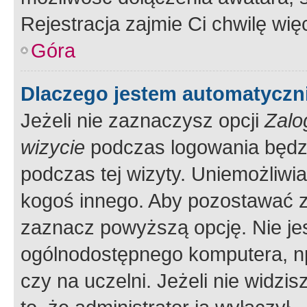
Rejestracja zajmie Ci chwilę wi
Góra
Dlaczego jestem automatycz
Jeżeli nie zaznaczysz opcji
Zalo
wizycie
podczas logowania będzi
podczas tej wizyty. Uniemożliwi
kogoś innego. Aby pozostawać 
zaznacz powyższą opcję. Nie jes
ogólnodostępnego komputera, np.
czy na uczelni. Jeżeli nie widzi