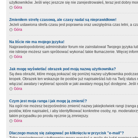
użytkowników. Jeśli więc jeszcze się nie zarejestrowałeś, teraz jest dobry mo
Góra
Zmieniłem strefę czasową, ale czasy nadal są nieprawidłowe!
Jeżeli ustawiona strefa czasu jest poprawna oraz uwzględnia czas letni, a c
Góra
Na liście nie ma mojego języka!
Najprawdopodobniej administrator forum nie zainstalował Twojego języka lub n
nie istnieje możesz sam spróbować wykonać takie tłumaczenie. Więcej inform
Góra
Jak mogę wyświetlać obrazek pod moją nazwą użytkownika?
Są dwa obrazki, które mogą pokazać się poniżej nazwy użytkownika podczas
kropek. Obrazek ten wskazuje ile postów już napisałeś/aś lub na Twój status
włączać awatary i wybierać sposób w jaki awatary mogą być dostępne. Jeśli n
Góra
Czym jest moja ranga i jak mogę ją zmienić?
Na ogół nie możesz bezpośrednio zmienić nazwy jakiejkolwiek rangi (ranga 
postów, które napisałeś, i aby identyfikować konkretne osoby, np. moderator
takim przypadku po prostu ręcznie ją zmniejszy.
Góra
Dlaczego muszę się zalogować po kliknięciu w przycisk "e-mail"?