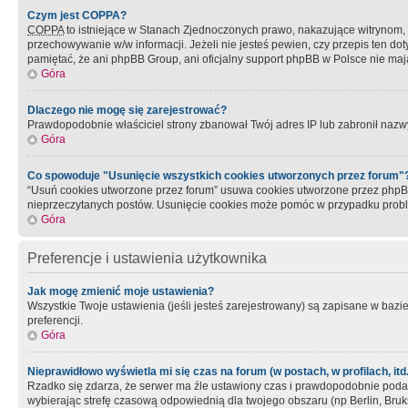
Czym jest COPPA?
COPPA
to istniejące w Stanach Zjednoczonych prawo, nakazujące witrynom
przechowywanie w/w informacji. Jeżeli nie jesteś pewien, czy przepis ten dot
pamiętać, że ani phpBB Group, ani oficjalny support phpBB w Polsce nie mają
Góra
Dlaczego nie mogę się zarejestrować?
Prawdopodobnie właściciel strony zbanował Twój adres IP lub zabronił nazwy 
Góra
Co spowoduje "Usunięcie wszystkich cookies utworzonych przez forum"
“Usuń cookies utworzone przez forum” usuwa cookies utworzone przez phpBB3
nieprzeczytanych postów. Usunięcie cookies może pomóc w przypadku pro
Góra
Preferencje i ustawienia użytkownika
Jak mogę zmienić moje ustawienia?
Wszystkie Twoje ustawienia (jeśli jesteś zarejestrowany) są zapisane w bazie 
preferencji.
Góra
Nieprawidłowo wyświetla mi się czas na forum (w postach, w profilach, itd.
Rzadko się zdarza, że serwer ma źle ustawiony czas i prawdopodobnie podane 
wybierając strefę czasową odpowiednią dla twojego obszaru (np Berlin, Bruk