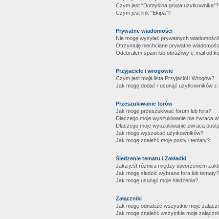
Czym jest "Domyślna grupa użytkownika"?
Czym jest link "Ekipa"?
Prywatne wiadomości
Nie mogę wysyłać prywatnych wiadomości
Otrzymuję niechciane prywatne wiadomośc
Odebrałem spam lub obraźliwy e-mail od ko
Przyjaciele i wrogowie
Czym jest moja lista Przyjaciół i Wrogów?
Jak mogę dodać / usunąć użytkowników z mo
Przeszukiwanie forów
Jak mogę przeszukiwać forum lub fora?
Dlaczego moje wyszukiwanie nie zwraca 
Dlaczego moje wyszukiwanie zwraca pustą
Jak mogę wyszukać użytkowników?
Jak mogę znaleźć moje posty i tematy?
Śledzenie tematu i Zakładki
Jaka jest różnica między utworzeniem zakł
Jak mogę śledzić wybrane fora lub tematy?
Jak mogę usunąć moje śledzenia?
Załączniki
Jak mogę odnaleźć wszystkie moje załączn
Jak mogę znaleźć wszystkie moje załączni