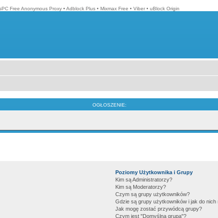
isPC Free Anonymous Proxy
•
Adblock Plus
•
Mixmax Free
•
Viber
•
uBlock Origin
OGŁOSZENIE:
Poziomy Użytkownika i Grupy
Kim są Administratorzy?
Kim są Moderatorzy?
Czym są grupy użytkowników?
Gdzie są grupy użytkowników i jak do nic
Jak mogę zostać przywódcą grupy?
Czym jest "Domyślna grupa"?