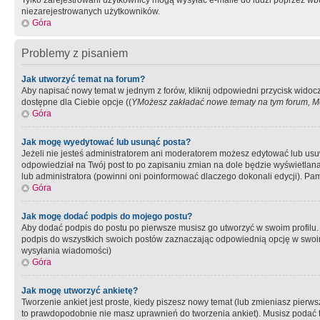
Tylko zarejestrowani użytkownicy mogą wysyłać e-maile do ludzi poprzez wbu
niezarejestrowanych użytkowników.
Góra
Problemy z pisaniem
Jak utworzyć temat na forum?
Aby napisać nowy temat w jednym z forów, kliknij odpowiedni przycisk widoc
dostępne dla Ciebie opcje ((
YMożesz zakładać nowe tematy na tym forum, Mo
Góra
Jak mogę wyedytować lub usunąć posta?
Jeżeli nie jesteś administratorem ani moderatorem możesz edytować lub usuwać
odpowiedział na Twój post to po zapisaniu zmian na dole będzie wyświetlana 
lub administratora (powinni oni poinformować dlaczego dokonali edycji). Pam
Góra
Jak mogę dodać podpis do mojego postu?
Aby dodać podpis do postu po pierwsze musisz go utworzyć w swoim profilu.
podpis do wszystkich swoich postów zaznaczając odpowiednią opcję w swoi
wysyłania wiadomości)
Góra
Jak mogę utworzyć ankietę?
Tworzenie ankiet jest proste, kiedy piszesz nowy temat (lub zmieniasz pier
to prawdopodobnie nie masz uprawnień do tworzenia ankiet). Musisz podać tyt