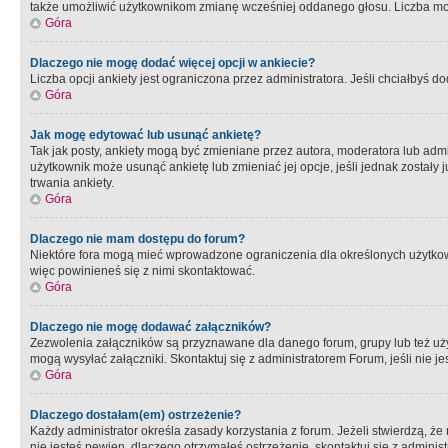
także umożliwić użytkownikom zmianę wcześniej oddanego głosu. Liczba możl
Góra
Dlaczego nie mogę dodać więcej opcji w ankiecie?
Liczba opcji ankiety jest ograniczona przez administratora. Jeśli chciałbyś do
Góra
Jak mogę edytować lub usunąć ankietę?
Tak jak posty, ankiety mogą być zmieniane przez autora, moderatora lub admi
użytkownik może usunąć ankietę lub zmieniać jej opcje, jeśli jednak został
trwania ankiety.
Góra
Dlaczego nie mam dostępu do forum?
Niektóre fora mogą mieć wprowadzone ograniczenia dla określonych użytkowni
więc powinieneś się z nimi skontaktować.
Góra
Dlaczego nie mogę dodawać załączników?
Zezwolenia załączników są przyznawane dla danego forum, grupy lub też uż
mogą wysyłać załączniki. Skontaktuj się z administratorem Forum, jeśli nie
Góra
Dlaczego dostałam(em) ostrzeżenie?
Każdy administrator określa zasady korzystania z forum. Jeżeli stwierdzą, ż
nie jesteś pewien, dlaczego otrzymałeś ostrzeżenie, skontaktuj sie z adminis