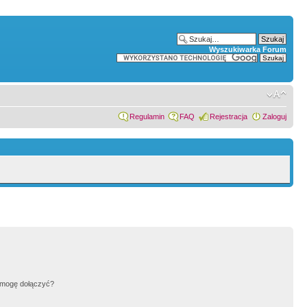
Wyszukiwarka Forum
Regulamin
FAQ
Rejestracja
Zaloguj
h mogę dołączyć?