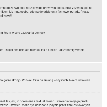
semnego zezwolenia rodziców lub prawnych opiekunów, zezwalające na
awnikiem lub inną osobą, zdolną do udzielenia fachowej porady. Proszę
j kwestii.
orem forum w celu uzyskania pomocy.
. Dzięki nim działają również takie funkcje, jak zapamiętywanie
a górze strony). Pozwoli Ci to na zmianę wszystkich Twoich ustawień i
li tak jest, to powinieneś zaktualizować ustawienia twojego profilu,
większość ustawień, może być dokonana jedynie przez zarejestrowanych