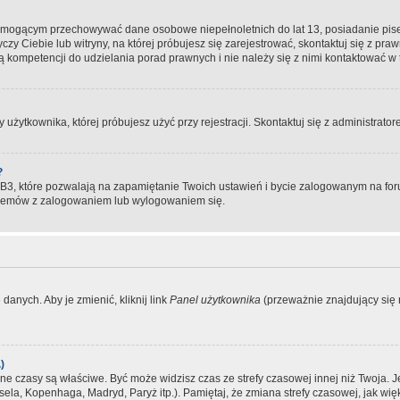
, mogącym przechowywać dane osobowe niepełnoletnich do lat 13, posiadanie pi
yczy Ciebie lub witryny, na której próbujesz się zarejestrować, skontaktuj się z pr
 kompetencji do udzielania porad prawnych i nie należy się z nimi kontaktować w te
użytkownika, której próbujesz użyć przy rejestracji. Skontaktuj się z administrat
?
, które pozwalają na zapamiętanie Twoich ustawień i bycie zalogowanym na forum
blemów z zalogowaniem lub wylogowaniem się.
danych. Aby je zmienić, kliknij link
Panel użytkownika
(przeważnie znajdujący się n
)
czasy są właściwe. Być może widzisz czas ze strefy czasowej innej niż Twoja. Jeże
sela, Kopenhaga, Madryd, Paryż itp.). Pamiętaj, że zmiana strefy czasowej, jak 