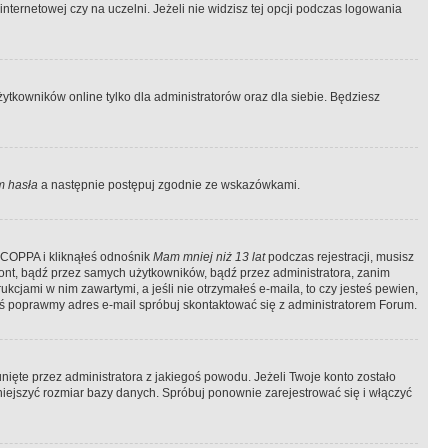
ternetowej czy na uczelni. Jeżeli nie widzisz tej opcji podczas logowania
tkowników online tylko dla administratorów oraz dla siebie. Będziesz
 hasła
a następnie postępuj zgodnie ze wskazówkami.
e COPPA i kliknąłeś odnośnik
Mam mniej niż 13 lat
podczas rejestracji, musisz
kont, bądź przez samych użytkowników, bądź przez administratora, zanim
cjami w nim zawartymi, a jeśli nie otrzymałeś e-maila, to czy jesteś pewien,
ś poprawmy adres e-mail spróbuj skontaktować się z administratorem Forum.
ięte przez administratora z jakiegoś powodu. Jeżeli Twoje konto zostało
iejszyć rozmiar bazy danych. Spróbuj ponownie zarejestrować się i włączyć