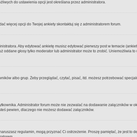
iwych do ustawienia opcji jest określana przez administratora.
dać więcej opcji do Twojej ankiety skontaktuj się z administratorem forum.
nistratora. Aby edytować ankietę musisz edytować pierwszy post w temacie (ankieta
y już oddane głosy tylko moderator lub administrator może to zrobić. Uniemożliwia
ków albo grup. Żeby przeglądać, czytać, pisać, itd. możesz potrzebować specjalny
ytkownika. Administrator forum może nie zezwalać na dodawanie załączników w o
 jesteś pewien, dlaczego nie możesz dodawać załączników.
e naruszasz regulamin, mogą przyznać Ci ostrzeżenie. Proszę pamiętać, że jest to d
tratorem.