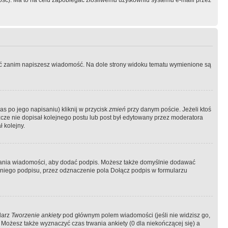
ość). Ma to na celu zapobiegać złośliwemu użytkowniu systemu e-maili przez
ować zanim napiszesz wiadomość. Na dole strony widoku tematu wymienione są
as po jego napisaniu) kliknij w przycisk
zmień
przy danym poście. Jeżeli ktoś
szcze nie dopisał kolejnego postu lub post był edytowany przez moderatora
 kolejny.
łania wiadomości, aby dodać podpis. Możesz także domyślnie dodawać
niego podpisu, przez odznaczenie pola Dołącz podpis w formularzu
larz
Tworzenie ankiety
pod głównym polem wiadomości (jeśli nie widzisz go,
 Możesz także wyznaczyć czas trwania ankiety (0 dla niekończącej się) a