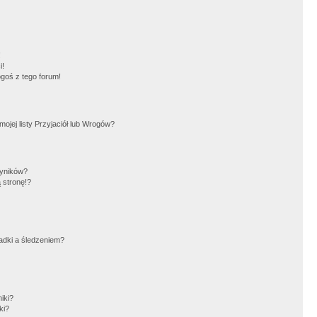
!
i!
goś z tego forum!
jej listy Przyjaciół lub Wrogów?
wyników?
 stronę!?
adki a śledzeniem?
iki?
ki?