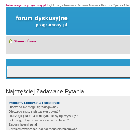
Aktualizacje na programosy.pl
:
Light Image Resizer
•
Rename Master
•
Helium
•
Opera
•
Chr
Strona główna
Najczęściej Zadawane Pytania
Problemy Logowania i Rejestracji
Dlaczego nie mogę się zalogować?
Dlaczego muszę się zarejestrować?
Dlaczego jestem automatycznie wylogowywany?
Jak mogę ukryć moją obecność na forum?
Zapomniałem hasła!
Zarejestrowałem się, ale nie mogę się zalogować!