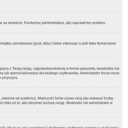
r na serwerze. Poinformuj administratora, aby naprawił ten problem.
ógłby zainstalować język, który Ciebie interesuje a jeśli takie tłumaczenie
iązany z Twoją rangą, najprawdopodobniej w formie gwiazdek, kwadratów lub
atowy lub spersonalizowany dla każdego użytkownika. Administrator forum może
o przyczyny.
, zależnie od szablonu). Większość forów używa rang aby wskazać liczbę
um tylko po to, aby otrzymać wyższą rangę. Moderator lub administrator w