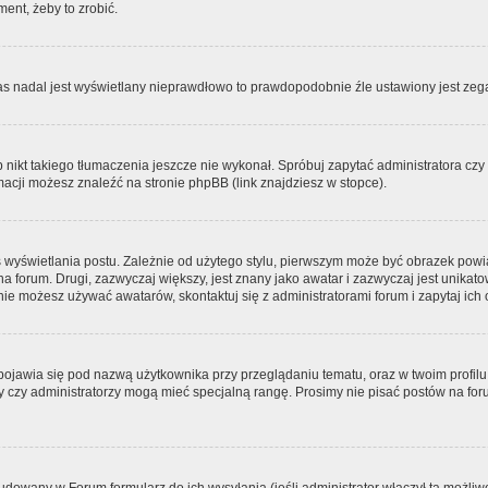
ment, żeby to zrobić.
zas nadal jest wyświetlany nieprawdłowo to prawdopodobnie źle ustawiony jest zega
ikt takiego tłumaczenia jeszcze nie wykonał. Spróbuj zapytać administratora czy m
acji możesz znaleźć na stronie phpBB (link znajdziesz w stopce).
 wyświetlania postu. Zależnie od użytego stylu, pierwszym może być obrazek pow
 na forum. Drugi, zazwyczaj większy, jest znany jako awatar i zazwyczaj jest unik
ie możesz używać awatarów, skontaktuj się z administratorami forum i zapytaj ich 
pojawia się pod nazwą użytkownika przy przeglądaniu tematu, oraz w twoim profilu
zy czy administratorzy mogą mieć specjalną rangę. Prosimy nie pisać postów na for