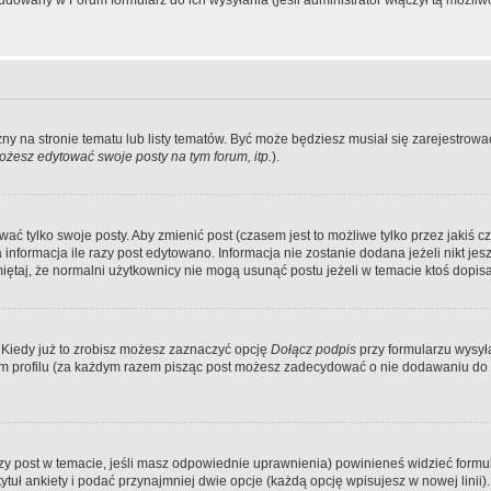
dowany w Forum formularz do ich wysyłania (jeśli administrator włączył tą możliw
zny na stronie tematu lub listy tematów. Być może będziesz musiał się zarejestr
żesz edytować swoje posty na tym forum, itp.
).
 tylko swoje posty. Aby zmienić post (czasem jest to możliwe tylko przez jakiś cz
informacja ile razy post edytowano. Informacja nie zostanie dodana jeżeli nikt je
iętaj, że normalni użytkownicy nie mogą usunąć postu jeżeli w temacie ktoś dopisał
 Kiedy już to zrobisz możesz zaznaczyć opcję
Dołącz podpis
przy formularzu wysy
m profilu (za każdym razem pisząc post możesz zadecydować o nie dodawaniu do 
wszy post w temacie, jeśli masz odpowiednie uprawnienia) powinieneś widzieć formu
uł ankiety i podać przynajmniej dwie opcje (każdą opcję wpisujesz w nowej linii).