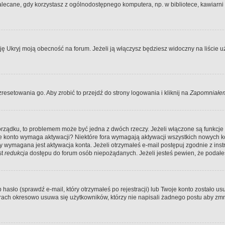
ecane, gdy korzystasz z ogólnodostępnego komputera, np. w bibliotece, kawiarni in
Ukryj moją obecność na forum. Jeżeli ją włączysz będziesz widoczny na liście uży
resetowania go. Aby zrobić to przejdź do strony logowania i kliknij na
Zapomniałem
porządku, to problemem może być jedna z dwóch rzeczy. Jeżeli włączone są funkcj
twoje konto wymaga aktywacji? Niektóre fora wymagają aktywacji wszystkich nowych 
wymagana jest aktywacja konta. Jeżeli otrzymałeś e-mail postępuj zgodnie z instruk
st
redukcja
dostępu do forum osób niepożądanych. Jeżeli jesteś pewien, że podałe
o (sprawdź e-mail, który otrzymałeś po rejestracji) lub Twoje konto zostało usun
rach okresowo usuwa się użytkowników, którzy nie napisali żadnego postu aby zmn