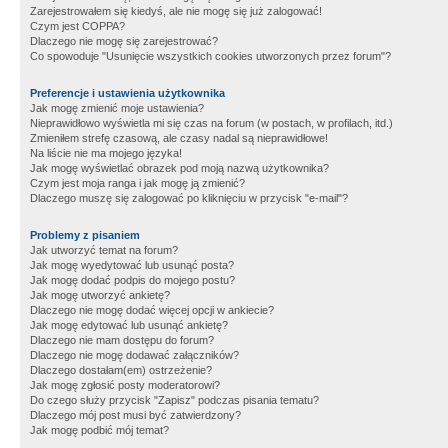
Zarejestrowałem się kiedyś, ale nie mogę się już zalogować!
Czym jest COPPA?
Dlaczego nie mogę się zarejestrować?
Co spowoduje "Usunięcie wszystkich cookies utworzonych przez forum"?
Preferencje i ustawienia użytkownika
Jak mogę zmienić moje ustawienia?
Nieprawidłowo wyświetla mi się czas na forum (w postach, w profilach, itd.)
Zmieniłem strefę czasową, ale czasy nadal są nieprawidłowe!
Na liście nie ma mojego języka!
Jak mogę wyświetlać obrazek pod moją nazwą użytkownika?
Czym jest moja ranga i jak mogę ją zmienić?
Dlaczego muszę się zalogować po kliknięciu w przycisk "e-mail"?
Problemy z pisaniem
Jak utworzyć temat na forum?
Jak mogę wyedytować lub usunąć posta?
Jak mogę dodać podpis do mojego postu?
Jak mogę utworzyć ankietę?
Dlaczego nie mogę dodać więcej opcji w ankiecie?
Jak mogę edytować lub usunąć ankietę?
Dlaczego nie mam dostępu do forum?
Dlaczego nie mogę dodawać załączników?
Dlaczego dostałam(em) ostrzeżenie?
Jak mogę zgłosić posty moderatorowi?
Do czego służy przycisk "Zapisz" podczas pisania tematu?
Dlaczego mój post musi być zatwierdzony?
Jak mogę podbić mój temat?