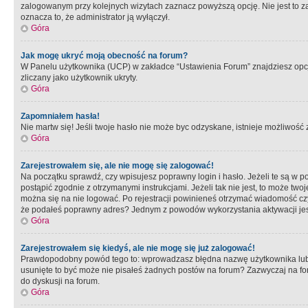
zalogowanym przy kolejnych wizytach zaznacz powyższą opcję. Nie jest to zal
oznacza to, że administrator ją wyłączył.
Góra
Jak mogę ukryć moją obecność na forum?
W Panelu użytkownika (UCP) w zakładce “Ustawienia Forum” znajdziesz opcję 
zliczany jako użytkownik ukryty.
Góra
Zapomniałem hasła!
Nie martw się! Jeśli twoje hasło nie może byc odzyskane, istnieje możliwość z
Góra
Zarejestrowałem się, ale nie mogę się zalogować!
Na początku sprawdź, czy wpisujesz poprawny login i hasło. Jeżeli te są w 
postąpić zgodnie z otrzymanymi instrukcjami. Jeżeli tak nie jest, to może 
można się na nie logować. Po rejestracji powinieneś otrzymać wiadomość czy 
że podałeś poprawny adres? Jednym z powodów wykorzystania aktywacji je
Góra
Zarejestrowałem się kiedyś, ale nie mogę się już zalogować!
Prawdopodobny powód tego to: wprowadzasz błędna nazwę użytkownika lub hasł
usunięte to być może nie pisałeś żadnych postów na forum? Zazwyczaj na fo
do dyskusji na forum.
Góra