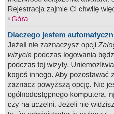
Rejestracja zajmie Ci chwilę wi
Góra
Dlaczego jestem automatycz
Jeżeli nie zaznaczysz opcji
Zalo
wizycie
podczas logowania będzi
podczas tej wizyty. Uniemożliwi
kogoś innego. Aby pozostawać 
zaznacz powyższą opcję. Nie jes
ogólnodostępnego komputera, np.
czy na uczelni. Jeżeli nie widzi