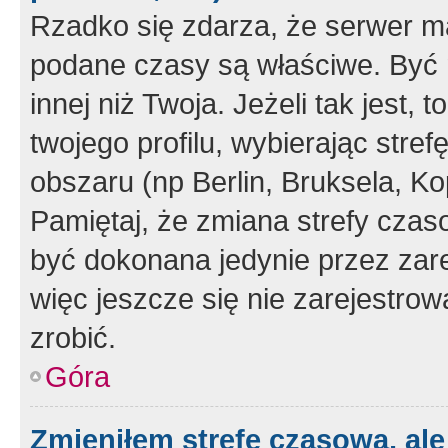
Rzadko się zdarza, że serwer m
podane czasy są właściwe. Być 
innej niż Twoja. Jeżeli tak jest,
twojego profilu, wybierając str
obszaru (np Berlin, Bruksela, Ko
Pamiętaj, że zmiana strefy czas
być dokonana jedynie przez zar
więc jeszcze się nie zarejestrow
zrobić.
Góra
Zmieniłem strefę czasową, ale