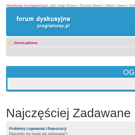
Aktualizacje na programosy.pl
:
Light Image Resizer
•
Rename Master
•
Helium
•
Opera
•
Chr
Strona główna
OG
Najczęściej Zadawane 
Problemy Logowania i Rejestracji
Dlaczego nie mogę się zalogować?