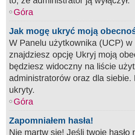
to, że administrator ją wyłączył.
Góra
Jak mogę ukryć moją obecno
W Panelu użytkownika (UCP) w 
znajdziesz opcję Ukryj moją obe
będziesz widoczny na liście użyt
administratorów oraz dla siebie.
ukryty.
Góra
Zapomniałem hasła!
Nie martw się! Jeśli twoje hasło