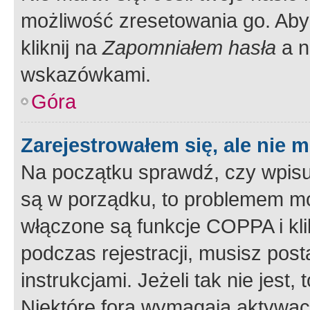
możliwość zresetowania go. Aby 
kliknij na
Zapomniałem hasła
a n
wskazówkami.
Góra
Zarejestrowałem się, ale nie 
Na początku sprawdź, czy wpisuj
są w porządku, to problemem mo
włączone są funkcje COPPA i kl
podczas rejestracji, musisz pos
instrukcjami. Jeżeli tak nie jes
Niektóre fora wymagają aktywac