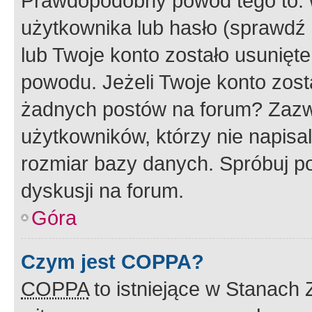
Prawdopodobny powód tego to:
użytkownika lub hasło (sprawdź e
lub Twoje konto zostało usunięte
powodu. Jeżeli Twoje konto zost
żadnych postów na forum? Zazw
użytkowników, którzy nie napisa
rozmiar bazy danych. Spróbuj po
dyskusji na forum.
Góra
Czym jest COPPA?
COPPA
to istniejące w Stanach