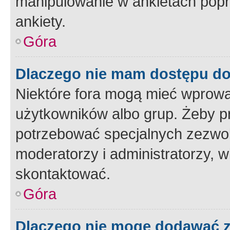
manipulowanie w ankietach popr
ankiety.
Góra
Dlaczego nie mam dostępu d
Niektóre fora mogą mieć wprowa
użytkowników albo grup. Żeby pr
potrzebować specjalnych zezwole
moderatorzy i administratorzy, w
skontaktować.
Góra
Dlaczego nie mogę dodawać 