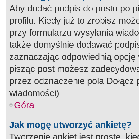
Aby dodać podpis do postu po 
profilu. Kiedy już to zrobisz m
przy formularzu wysyłania wiad
także domyślnie dodawać podpi
zaznaczając odpowiednią opcję 
pisząc post możesz zadecydowa
przez odznaczenie pola Dołącz 
wiadomości)
Góra
Jak mogę utworzyć ankietę?
Tworzenie ankiet jest proste, ki