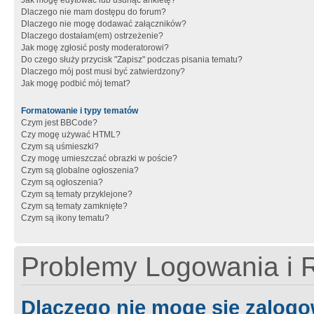
Jak mogę edytować lub usunąć ankietę?
Dlaczego nie mam dostępu do forum?
Dlaczego nie mogę dodawać załączników?
Dlaczego dostałam(em) ostrzeżenie?
Jak mogę zgłosić posty moderatorowi?
Do czego służy przycisk "Zapisz" podczas pisania tematu?
Dlaczego mój post musi być zatwierdzony?
Jak mogę podbić mój temat?
Formatowanie i typy tematów
Czym jest BBCode?
Czy mogę używać HTML?
Czym są uśmieszki?
Czy mogę umieszczać obrazki w poście?
Czym są globalne ogłoszenia?
Czym są ogłoszenia?
Czym są tematy przyklejone?
Czym są tematy zamknięte?
Czym są ikony tematu?
Problemy Logowania i R
Dlaczego nie mogę się zalog