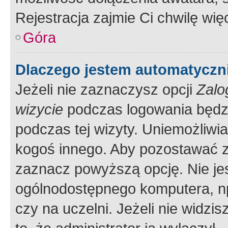
Rejestracja zajmie Ci chwilę wi
Góra
Dlaczego jestem automatycz
Jeżeli nie zaznaczysz opcji
Zalo
wizycie
podczas logowania będzi
podczas tej wizyty. Uniemożliwi
kogoś innego. Aby pozostawać 
zaznacz powyższą opcję. Nie jes
ogólnodostępnego komputera, np.
czy na uczelni. Jeżeli nie widzi