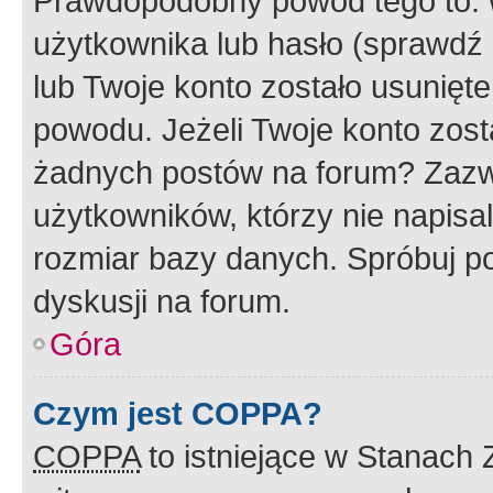
Prawdopodobny powód tego to:
użytkownika lub hasło (sprawdź e
lub Twoje konto zostało usunięte
powodu. Jeżeli Twoje konto zost
żadnych postów na forum? Zazw
użytkowników, którzy nie napisa
rozmiar bazy danych. Spróbuj po
dyskusji na forum.
Góra
Czym jest COPPA?
COPPA
to istniejące w Stanach