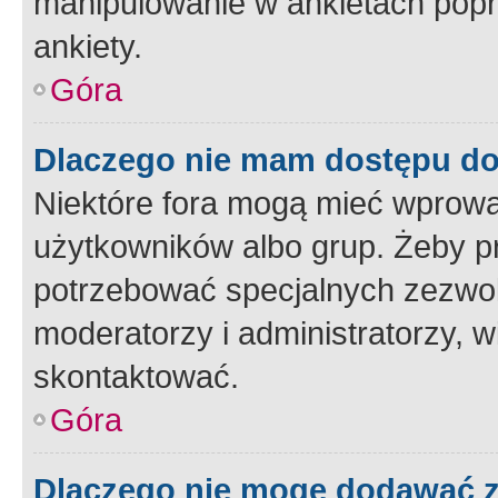
manipulowanie w ankietach popr
ankiety.
Góra
Dlaczego nie mam dostępu d
Niektóre fora mogą mieć wprowa
użytkowników albo grup. Żeby pr
potrzebować specjalnych zezwole
moderatorzy i administratorzy, w
skontaktować.
Góra
Dlaczego nie mogę dodawać 