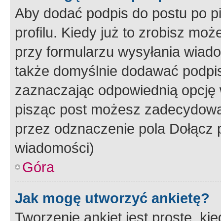
Aby dodać podpis do postu po 
profilu. Kiedy już to zrobisz m
przy formularzu wysyłania wiad
także domyślnie dodawać podpi
zaznaczając odpowiednią opcję 
pisząc post możesz zadecydowa
przez odznaczenie pola Dołącz 
wiadomości)
Góra
Jak mogę utworzyć ankietę?
Tworzenie ankiet jest proste, ki