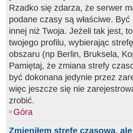
Rzadko się zdarza, że serwer m
podane czasy są właściwe. Być 
innej niż Twoja. Jeżeli tak jest,
twojego profilu, wybierając str
obszaru (np Berlin, Bruksela, Ko
Pamiętaj, że zmiana strefy czas
być dokonana jedynie przez zar
więc jeszcze się nie zarejestrow
zrobić.
Góra
Zmieniłem strefę czasową, ale