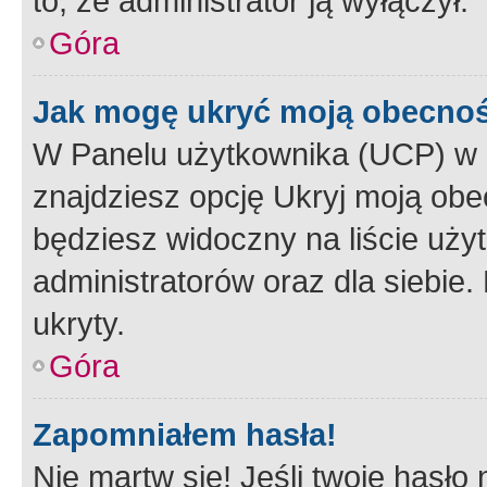
to, że administrator ją wyłączył.
Góra
Jak mogę ukryć moją obecno
W Panelu użytkownika (UCP) w 
znajdziesz opcję Ukryj moją obe
będziesz widoczny na liście użyt
administratorów oraz dla siebie.
ukryty.
Góra
Zapomniałem hasła!
Nie martw się! Jeśli twoje hasło