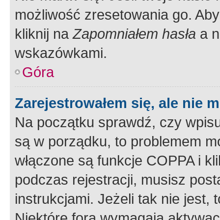
możliwość zresetowania go. Aby 
kliknij na
Zapomniałem hasła
a n
wskazówkami.
Góra
Zarejestrowałem się, ale nie 
Na początku sprawdź, czy wpisuj
są w porządku, to problemem mo
włączone są funkcje COPPA i kl
podczas rejestracji, musisz pos
instrukcjami. Jeżeli tak nie jes
Niektóre fora wymagają aktywac