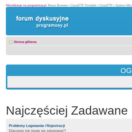
Aktualizacje na programosy.pl
:
Brave Browser
•
CrossFTP Portable
•
CrossFTP
•
System Mec
Strona główna
OG
Najczęściej Zadawane 
Problemy Logowania i Rejestracji
Dlaczego nie mogę się zalogować?