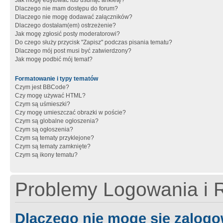
Jak mogę edytować lub usunąć ankietę?
Dlaczego nie mam dostępu do forum?
Dlaczego nie mogę dodawać załączników?
Dlaczego dostałam(em) ostrzeżenie?
Jak mogę zgłosić posty moderatorowi?
Do czego służy przycisk "Zapisz" podczas pisania tematu?
Dlaczego mój post musi być zatwierdzony?
Jak mogę podbić mój temat?
Formatowanie i typy tematów
Czym jest BBCode?
Czy mogę używać HTML?
Czym są uśmieszki?
Czy mogę umieszczać obrazki w poście?
Czym są globalne ogłoszenia?
Czym są ogłoszenia?
Czym są tematy przyklejone?
Czym są tematy zamknięte?
Czym są ikony tematu?
Problemy Logowania i R
Dlaczego nie mogę się zalog