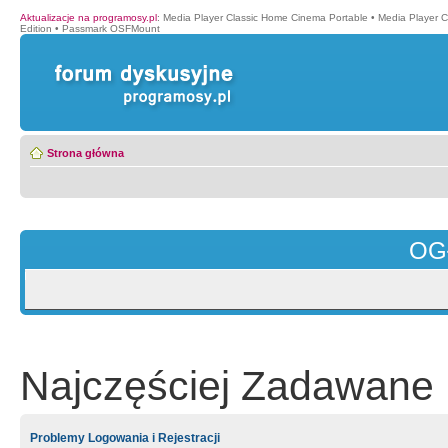
Aktualizacje na programosy.pl
:
Media Player Classic Home Cinema Portable
•
Media Player 
Edition
•
Passmark OSFMount
Strona główna
OG
Najczęściej Zadawane 
Problemy Logowania i Rejestracji