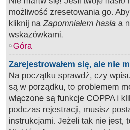
Nie martw się! Jeśli twoje hasło
możliwość zresetowania go. Aby 
kliknij na
Zapomniałem hasła
a n
wskazówkami.
Góra
Zarejestrowałem się, ale nie 
Na początku sprawdź, czy wpisuj
są w porządku, to problemem mo
włączone są funkcje COPPA i kl
podczas rejestracji, musisz pos
instrukcjami. Jeżeli tak nie jes