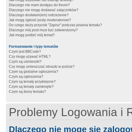
Jak mogę edytować lub usunąć ankietę?
Dlaczego nie mam dostępu do forum?
Dlaczego nie mogę dodawać załączników?
Dlaczego dostałam(em) ostrzeżenie?
Jak mogę zgłosić posty moderatorowi?
Do czego służy przycisk "Zapisz" podczas pisania tematu?
Dlaczego mój post musi być zatwierdzony?
Jak mogę podbić mój temat?
Formatowanie i typy tematów
Czym jest BBCode?
Czy mogę używać HTML?
Czym są uśmieszki?
Czy mogę umieszczać obrazki w poście?
Czym są globalne ogłoszenia?
Czym są ogłoszenia?
Czym są tematy przyklejone?
Czym są tematy zamknięte?
Czym są ikony tematu?
Problemy Logowania i R
Dlaczego nie mogę się zalog