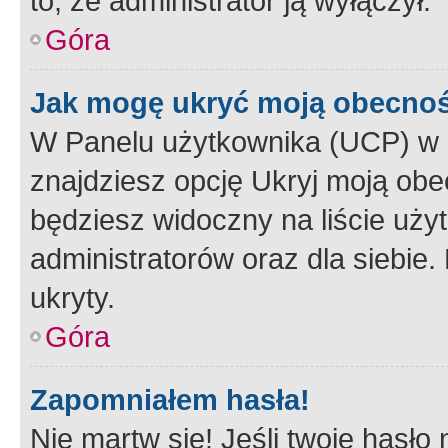
to, że administrator ją wyłączył.
Góra
Jak mogę ukryć moją obecno
W Panelu użytkownika (UCP) w 
znajdziesz opcję Ukryj moją obe
będziesz widoczny na liście użyt
administratorów oraz dla siebie.
ukryty.
Góra
Zapomniałem hasła!
Nie martw się! Jeśli twoje hasło