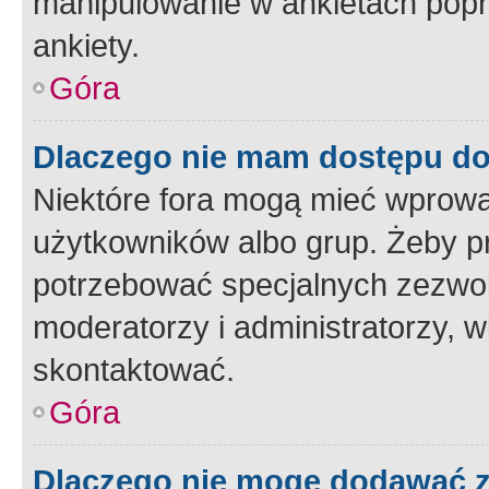
manipulowanie w ankietach popr
ankiety.
Góra
Dlaczego nie mam dostępu d
Niektóre fora mogą mieć wprowa
użytkowników albo grup. Żeby pr
potrzebować specjalnych zezwole
moderatorzy i administratorzy, w
skontaktować.
Góra
Dlaczego nie mogę dodawać 