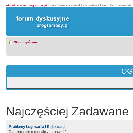
Aktualizacje na programosy.pl
:
Brave Browser
•
CrossFTP Portable
•
CrossFTP
•
System Mec
Strona główna
OG
Najczęściej Zadawane 
Problemy Logowania i Rejestracji
Dlaczego nie mogę się zalogować?