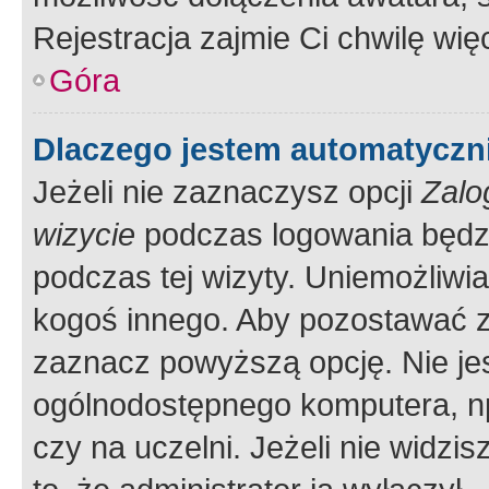
Rejestracja zajmie Ci chwilę wi
Góra
Dlaczego jestem automatycz
Jeżeli nie zaznaczysz opcji
Zalo
wizycie
podczas logowania będzi
podczas tej wizyty. Uniemożliwi
kogoś innego. Aby pozostawać 
zaznacz powyższą opcję. Nie jes
ogólnodostępnego komputera, np.
czy na uczelni. Jeżeli nie widzi