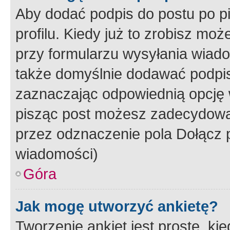
Aby dodać podpis do postu po 
profilu. Kiedy już to zrobisz m
przy formularzu wysyłania wiad
także domyślnie dodawać podpi
zaznaczając odpowiednią opcję 
pisząc post możesz zadecydowa
przez odznaczenie pola Dołącz 
wiadomości)
Góra
Jak mogę utworzyć ankietę?
Tworzenie ankiet jest proste, ki