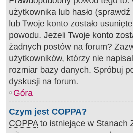
Prawdopodobny powód tego to:
użytkownika lub hasło (sprawdź e
lub Twoje konto zostało usunięte
powodu. Jeżeli Twoje konto zost
żadnych postów na forum? Zazw
użytkowników, którzy nie napisa
rozmiar bazy danych. Spróbuj po
dyskusji na forum.
Góra
Czym jest COPPA?
COPPA
to istniejące w Stanach