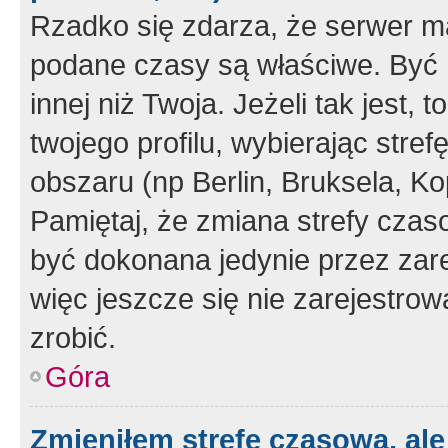
Rzadko się zdarza, że serwer m
podane czasy są właściwe. Być 
innej niż Twoja. Jeżeli tak jest,
twojego profilu, wybierając str
obszaru (np Berlin, Bruksela, Ko
Pamiętaj, że zmiana strefy czas
być dokonana jedynie przez zar
więc jeszcze się nie zarejestrow
zrobić.
Góra
Zmieniłem strefę czasową, ale