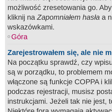
możliwość zresetowania go. Aby 
kliknij na
Zapomniałem hasła
a n
wskazówkami.
Góra
Zarejestrowałem się, ale nie 
Na początku sprawdź, czy wpisuj
są w porządku, to problemem mo
włączone są funkcje COPPA i kl
podczas rejestracji, musisz pos
instrukcjami. Jeżeli tak nie jes
Niektóre fora wymagają aktywac