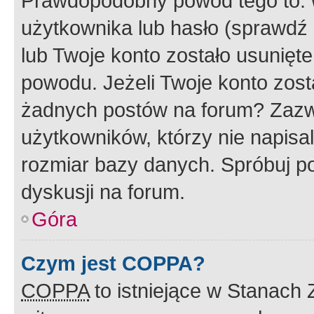
Prawdopodobny powód tego to:
użytkownika lub hasło (sprawdź e
lub Twoje konto zostało usunięte
powodu. Jeżeli Twoje konto zost
żadnych postów na forum? Zazw
użytkowników, którzy nie napisa
rozmiar bazy danych. Spróbuj po
dyskusji na forum.
Góra
Czym jest COPPA?
COPPA
to istniejące w Stanach