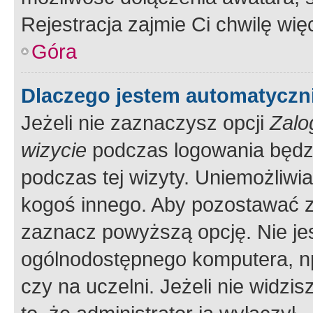
Rejestracja zajmie Ci chwilę wi
Góra
Dlaczego jestem automatycz
Jeżeli nie zaznaczysz opcji
Zalo
wizycie
podczas logowania będzi
podczas tej wizyty. Uniemożliwi
kogoś innego. Aby pozostawać 
zaznacz powyższą opcję. Nie jes
ogólnodostępnego komputera, np.
czy na uczelni. Jeżeli nie widzi