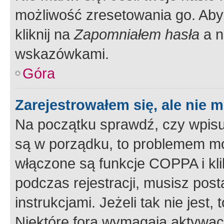
możliwość zresetowania go. Aby 
kliknij na
Zapomniałem hasła
a n
wskazówkami.
Góra
Zarejestrowałem się, ale nie 
Na początku sprawdź, czy wpisuj
są w porządku, to problemem mo
włączone są funkcje COPPA i kl
podczas rejestracji, musisz pos
instrukcjami. Jeżeli tak nie jes
Niektóre fora wymagają aktywac