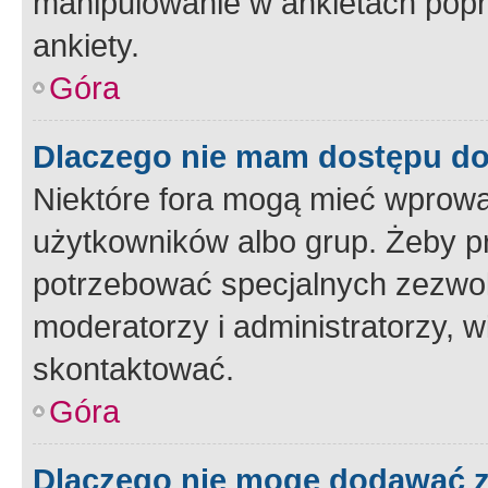
manipulowanie w ankietach popr
ankiety.
Góra
Dlaczego nie mam dostępu d
Niektóre fora mogą mieć wprowa
użytkowników albo grup. Żeby pr
potrzebować specjalnych zezwole
moderatorzy i administratorzy, w
skontaktować.
Góra
Dlaczego nie mogę dodawać 