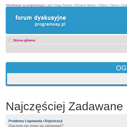
Aktualizacje na programosy.pl
:
Light Image Resizer
•
Rename Master
•
Helium
•
Opera
•
Chr
Strona główna
OG
Najczęściej Zadawane 
Problemy Logowania i Rejestracji
Dlaczego nie mogę się zalogować?