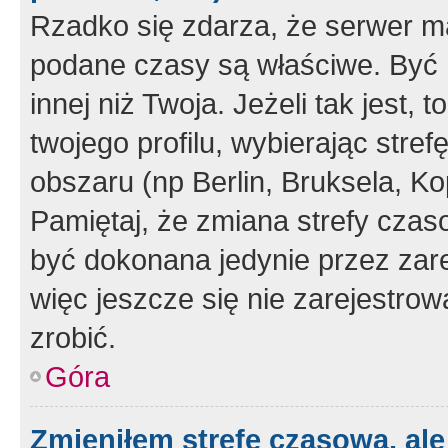
Rzadko się zdarza, że serwer m
podane czasy są właściwe. Być 
innej niż Twoja. Jeżeli tak jest,
twojego profilu, wybierając str
obszaru (np Berlin, Bruksela, Ko
Pamiętaj, że zmiana strefy czas
być dokonana jedynie przez zar
więc jeszcze się nie zarejestrow
zrobić.
Góra
Zmieniłem strefę czasową, ale