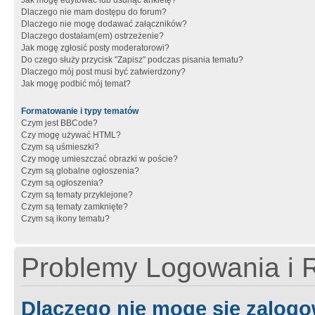
Jak mogę edytować lub usunąć ankietę?
Dlaczego nie mam dostępu do forum?
Dlaczego nie mogę dodawać załączników?
Dlaczego dostałam(em) ostrzeżenie?
Jak mogę zgłosić posty moderatorowi?
Do czego służy przycisk "Zapisz" podczas pisania tematu?
Dlaczego mój post musi być zatwierdzony?
Jak mogę podbić mój temat?
Formatowanie i typy tematów
Czym jest BBCode?
Czy mogę używać HTML?
Czym są uśmieszki?
Czy mogę umieszczać obrazki w poście?
Czym są globalne ogłoszenia?
Czym są ogłoszenia?
Czym są tematy przyklejone?
Czym są tematy zamknięte?
Czym są ikony tematu?
Problemy Logowania i R
Dlaczego nie mogę się zalog