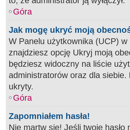
to, że administrator ją wyłączył.
Góra
Jak mogę ukryć moją obecno
W Panelu użytkownika (UCP) w 
znajdziesz opcję Ukryj moją obe
będziesz widoczny na liście użyt
administratorów oraz dla siebie.
ukryty.
Góra
Zapomniałem hasła!
Nie martw się! Jeśli twoje hasło