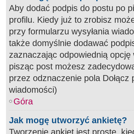
Aby dodać podpis do postu po 
profilu. Kiedy już to zrobisz m
przy formularzu wysyłania wiad
także domyślnie dodawać podpi
zaznaczając odpowiednią opcję 
pisząc post możesz zadecydowa
przez odznaczenie pola Dołącz 
wiadomości)
Góra
Jak mogę utworzyć ankietę?
Tworzenie ankiet jest proste, ki