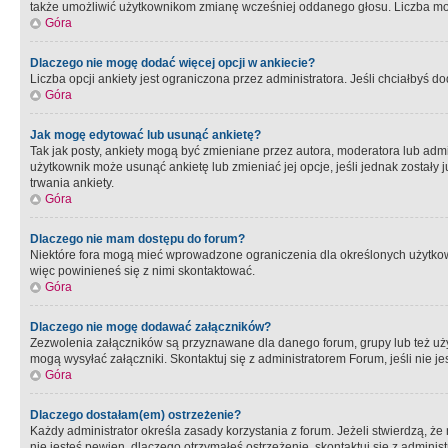
także umożliwić użytkownikom zmianę wcześniej oddanego głosu. Liczba możl
Góra
Dlaczego nie mogę dodać więcej opcji w ankiecie?
Liczba opcji ankiety jest ograniczona przez administratora. Jeśli chciałbyś do
Góra
Jak mogę edytować lub usunąć ankietę?
Tak jak posty, ankiety mogą być zmieniane przez autora, moderatora lub admi
użytkownik może usunąć ankietę lub zmieniać jej opcje, jeśli jednak został
trwania ankiety.
Góra
Dlaczego nie mam dostępu do forum?
Niektóre fora mogą mieć wprowadzone ograniczenia dla określonych użytkowni
więc powinieneś się z nimi skontaktować.
Góra
Dlaczego nie mogę dodawać załączników?
Zezwolenia załączników są przyznawane dla danego forum, grupy lub też uż
mogą wysyłać załączniki. Skontaktuj się z administratorem Forum, jeśli nie
Góra
Dlaczego dostałam(em) ostrzeżenie?
Każdy administrator określa zasady korzystania z forum. Jeżeli stwierdzą, ż
nie jesteś pewien, dlaczego otrzymałeś ostrzeżenie, skontaktuj sie z adminis