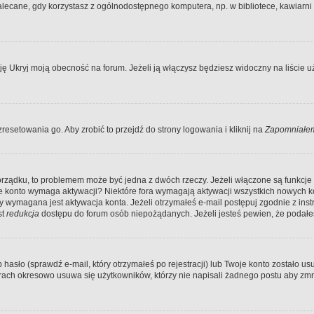
ecane, gdy korzystasz z ogólnodostępnego komputera, np. w bibliotece, kawiarni in
Ukryj moją obecność na forum. Jeżeli ją włączysz będziesz widoczny na liście uży
resetowania go. Aby zrobić to przejdź do strony logowania i kliknij na
Zapomniałem
porządku, to problemem może być jedna z dwóch rzeczy. Jeżeli włączone są funkcj
twoje konto wymaga aktywacji? Niektóre fora wymagają aktywacji wszystkich nowych 
wymagana jest aktywacja konta. Jeżeli otrzymałeś e-mail postępuj zgodnie z instruk
st
redukcja
dostępu do forum osób niepożądanych. Jeżeli jesteś pewien, że podałe
o (sprawdź e-mail, który otrzymałeś po rejestracji) lub Twoje konto zostało usun
rach okresowo usuwa się użytkowników, którzy nie napisali żadnego postu aby zmn