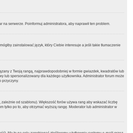
r na serwerze. Poinformuj administratora, aby naprawił ten problem.
ógłby zainstalować język, który Ciebie interesuje a jeśli takie tłumaczenie
iązany z Twoją rangą, najprawdopodobniej w formie gwiazdek, kwadratów lub
atowy lub spersonalizowany dla każdego użytkownika. Administrator forum może
o przyczyny.
, zależnie od szablonu). Większość forów używa rang aby wskazać liczbę
um tylko po to, aby otrzymać wyższą rangę. Moderator lub administrator w