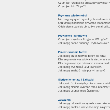
Czym jest "Domyślna grupa użytkownika"?
Czym jest link "Ekipa"?
Prywatne wiadomości
Nie mogę wysyłać prywatnych wiadomości
Otrzymuję niechciane prywatne wiadomośc
Odebrałem spam lub obraźliwy e-mail od ko
Przyjaciele i wrogowie
Czym jest moja lista Przyjaciół i Wrogów?
Jak mogę dodać / usunąć użytkowników z mo
Przeszukiwanie forów
Jak mogę przeszukiwać forum lub fora?
Dlaczego moje wyszukiwanie nie zwraca 
Dlaczego moje wyszukiwanie zwraca pustą
Jak mogę wyszukać użytkowników?
Jak mogę znaleźć moje posty i tematy?
Śledzenie tematu i Zakładki
Jaka jest różnica między utworzeniem zakł
Jak mogę śledzić wybrane fora lub tematy?
Jak mogę usunąć moje śledzenia?
Załączniki
Jak mogę odnaleźć wszystkie moje załączn
Jak mogę znaleźć wszystkie moje załączni