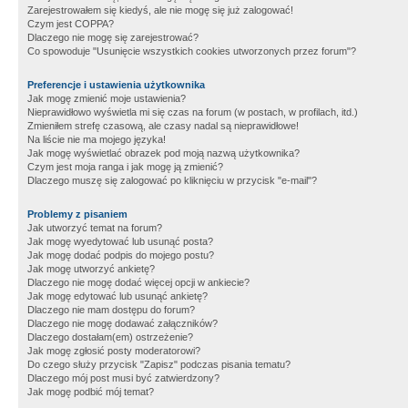
Zarejestrowałem się kiedyś, ale nie mogę się już zalogować!
Czym jest COPPA?
Dlaczego nie mogę się zarejestrować?
Co spowoduje "Usunięcie wszystkich cookies utworzonych przez forum"?
Preferencje i ustawienia użytkownika
Jak mogę zmienić moje ustawienia?
Nieprawidłowo wyświetla mi się czas na forum (w postach, w profilach, itd.)
Zmieniłem strefę czasową, ale czasy nadal są nieprawidłowe!
Na liście nie ma mojego języka!
Jak mogę wyświetlać obrazek pod moją nazwą użytkownika?
Czym jest moja ranga i jak mogę ją zmienić?
Dlaczego muszę się zalogować po kliknięciu w przycisk "e-mail"?
Problemy z pisaniem
Jak utworzyć temat na forum?
Jak mogę wyedytować lub usunąć posta?
Jak mogę dodać podpis do mojego postu?
Jak mogę utworzyć ankietę?
Dlaczego nie mogę dodać więcej opcji w ankiecie?
Jak mogę edytować lub usunąć ankietę?
Dlaczego nie mam dostępu do forum?
Dlaczego nie mogę dodawać załączników?
Dlaczego dostałam(em) ostrzeżenie?
Jak mogę zgłosić posty moderatorowi?
Do czego służy przycisk "Zapisz" podczas pisania tematu?
Dlaczego mój post musi być zatwierdzony?
Jak mogę podbić mój temat?