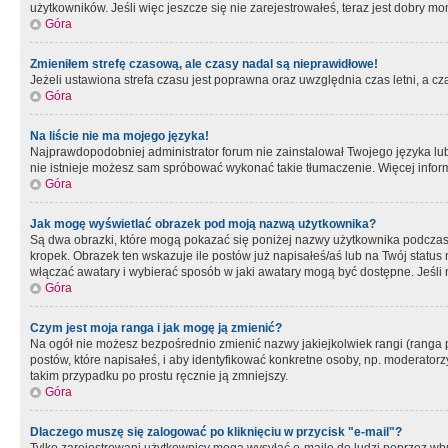
użytkowników. Jeśli więc jeszcze się nie zarejestrowałeś, teraz jest dobry mo
Góra
Zmieniłem strefę czasową, ale czasy nadal są nieprawidłowe!
Jeżeli ustawiona strefa czasu jest poprawna oraz uwzględnia czas letni, a c
Góra
Na liście nie ma mojego języka!
Najprawdopodobniej administrator forum nie zainstalował Twojego języka lub n
nie istnieje możesz sam spróbować wykonać takie tłumaczenie. Więcej inform
Góra
Jak mogę wyświetlać obrazek pod moją nazwą użytkownika?
Są dwa obrazki, które mogą pokazać się poniżej nazwy użytkownika podczas
kropek. Obrazek ten wskazuje ile postów już napisałeś/aś lub na Twój status
włączać awatary i wybierać sposób w jaki awatary mogą być dostępne. Jeśli n
Góra
Czym jest moja ranga i jak mogę ją zmienić?
Na ogół nie możesz bezpośrednio zmienić nazwy jakiejkolwiek rangi (ranga 
postów, które napisałeś, i aby identyfikować konkretne osoby, np. moderator
takim przypadku po prostu ręcznie ją zmniejszy.
Góra
Dlaczego muszę się zalogować po kliknięciu w przycisk "e-mail"?