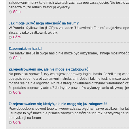
zalogowanym przy kolejnych wizytach zaznacz powyższą opcję. Nie jest to zal
oznacza to, że administrator ją wyłączył.
Góra
Jak mogę ukryć moją obecność na forum?
W Panelu użytkownika (UCP) w zakładce “Ustawienia Forum” znajdziesz opcję 
zliczany jako użytkownik ukryty.
Góra
Zapomniałem hasła!
Nie martw się! Jeśli twoje hasło nie może byc odzyskane, istnieje możliwość z
Góra
Zarejestrowałem się, ale nie mogę się zalogować!
Na początku sprawdź, czy wpisujesz poprawny login i hasło. Jeżeli te są w 
postąpić zgodnie z otrzymanymi instrukcjami. Jeżeli tak nie jest, to może 
można się na nie logować. Po rejestracji powinieneś otrzymać wiadomość czy 
że podałeś poprawny adres? Jednym z powodów wykorzystania aktywacji je
Góra
Zarejestrowałem się kiedyś, ale nie mogę się już zalogować!
Prawdopodobny powód tego to: wprowadzasz błędna nazwę użytkownika lub hasł
usunięte to być może nie pisałeś żadnych postów na forum? Zazwyczaj na fo
do dyskusji na forum.
Góra