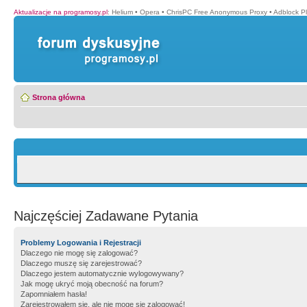
Aktualizacje na programosy.pl
:
Helium
•
Opera
•
ChrisPC Free Anonymous Proxy
•
Adblock P
Strona główna
Najczęściej Zadawane Pytania
Problemy Logowania i Rejestracji
Dlaczego nie mogę się zalogować?
Dlaczego muszę się zarejestrować?
Dlaczego jestem automatycznie wylogowywany?
Jak mogę ukryć moją obecność na forum?
Zapomniałem hasła!
Zarejestrowałem się, ale nie mogę się zalogować!