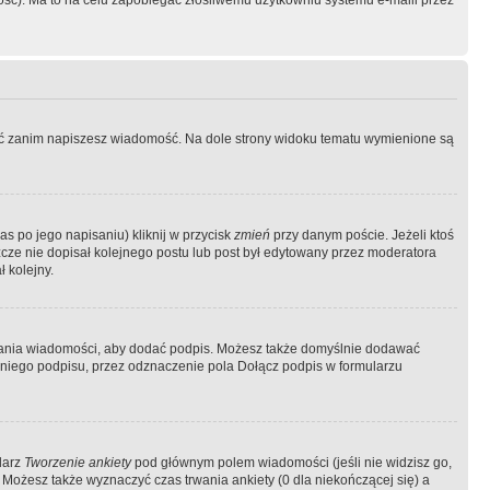
ość). Ma to na celu zapobiegać złośliwemu użytkowniu systemu e-maili przez
ować zanim napiszesz wiadomość. Na dole strony widoku tematu wymienione są
as po jego napisaniu) kliknij w przycisk
zmień
przy danym poście. Jeżeli ktoś
szcze nie dopisał kolejnego postu lub post był edytowany przez moderatora
 kolejny.
łania wiadomości, aby dodać podpis. Możesz także domyślnie dodawać
niego podpisu, przez odznaczenie pola Dołącz podpis w formularzu
larz
Tworzenie ankiety
pod głównym polem wiadomości (jeśli nie widzisz go,
 Możesz także wyznaczyć czas trwania ankiety (0 dla niekończącej się) a