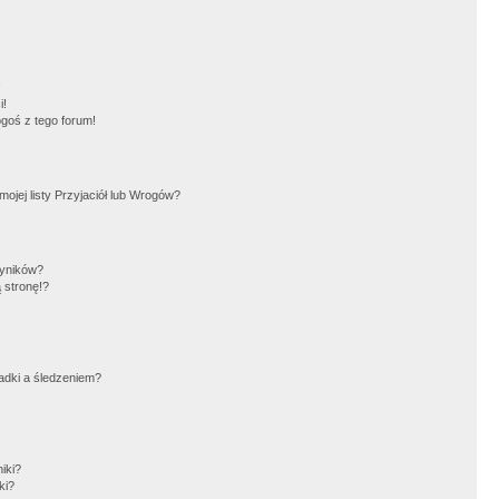
!
i!
goś z tego forum!
jej listy Przyjaciół lub Wrogów?
wyników?
 stronę!?
adki a śledzeniem?
iki?
ki?