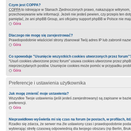
Czym jest COPPA?
COPPA
to istniejące w Stanach Zjednoczonych prawo, nakazujące witrynom
przechowywanie w/w informacji. Jeżeli nie jesteś pewien, czy przepis ten dot
pamiętać, że ani phpBB Group, ani oficjalny support phpBB w Polsce nie mają
Góra
Dlaczego nie mogę się zarejestrować?
Prawdopodobnie właściciel strony zbanował Twój adres IP lub zabronił nazwy 
Góra
Co spowoduje "Usunięcie wszystkich cookies utworzonych przez forum"
“Usuń cookies utworzone przez forum” usuwa cookies utworzone przez phpBB3
nieprzeczytanych postów. Usunięcie cookies może pomóc w przypadku pro
Góra
Preferencje i ustawienia użytkownika
Jak mogę zmienić moje ustawienia?
Wszystkie Twoje ustawienia (jeśli jesteś zarejestrowany) są zapisane w bazie 
preferencji.
Góra
Nieprawidłowo wyświetla mi się czas na forum (w postach, w profilach, itd.
Rzadko się zdarza, że serwer ma źle ustawiony czas i prawdopodobnie podane 
wybierając strefę czasową odpowiednią dla twojego obszaru (np Berlin, Bruk