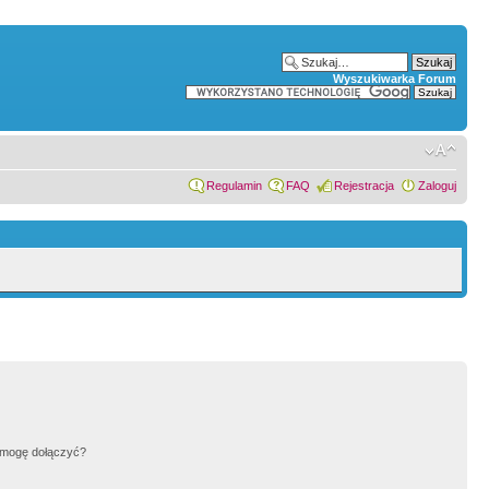
Wyszukiwarka Forum
Regulamin
FAQ
Rejestracja
Zaloguj
h mogę dołączyć?