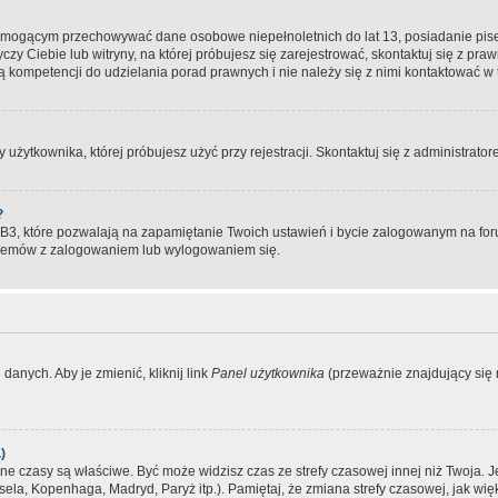
, mogącym przechowywać dane osobowe niepełnoletnich do lat 13, posiadanie pi
yczy Ciebie lub witryny, na której próbujesz się zarejestrować, skontaktuj się z pr
 kompetencji do udzielania porad prawnych i nie należy się z nimi kontaktować w te
użytkownika, której próbujesz użyć przy rejestracji. Skontaktuj się z administrat
?
, które pozwalają na zapamiętanie Twoich ustawień i bycie zalogowanym na forum
blemów z zalogowaniem lub wylogowaniem się.
danych. Aby je zmienić, kliknij link
Panel użytkownika
(przeważnie znajdujący się n
)
czasy są właściwe. Być może widzisz czas ze strefy czasowej innej niż Twoja. Jeże
sela, Kopenhaga, Madryd, Paryż itp.). Pamiętaj, że zmiana strefy czasowej, jak 