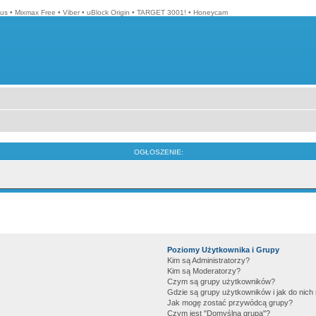
lus
•
Mixmax Free
•
Viber
•
uBlock Origin
•
TARGET 3001!
•
Honeycam
OGŁOSZENIE:
Poziomy Użytkownika i Grupy
Kim są Administratorzy?
Kim są Moderatorzy?
Czym są grupy użytkowników?
Gdzie są grupy użytkowników i jak do nic
Jak mogę zostać przywódcą grupy?
Czym jest "Domyślna grupa"?