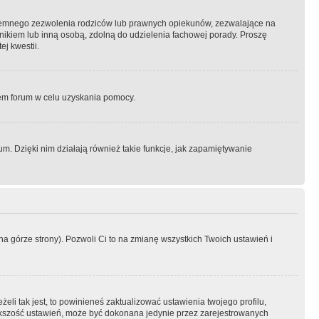
semnego zezwolenia rodziców lub prawnych opiekunów, zezwalające na
awnikiem lub inną osobą, zdolną do udzielenia fachowej porady. Proszę
j kwestii.
orem forum w celu uzyskania pomocy.
. Dzięki nim działają również takie funkcje, jak zapamiętywanie
a górze strony). Pozwoli Ci to na zmianę wszystkich Twoich ustawień i
li tak jest, to powinieneś zaktualizować ustawienia twojego profilu,
większość ustawień, może być dokonana jedynie przez zarejestrowanych