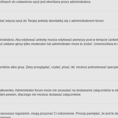
iwych do ustawienia opcji jest określana przez administratora.
dać więcej opcji do Twojej ankiety skontaktuj się z administratorem forum.
nistratora. Aby edytować ankietę musisz edytować pierwszy post w temacie (ankieta
y już oddane głosy tylko moderator lub administrator może to zrobić. Uniemożliwia
ków albo grup. Żeby przeglądać, czytać, pisać, itd. możesz potrzebować specjalny
ytkownika. Administrator forum może nie zezwalać na dodawanie załączników w o
 jesteś pewien, dlaczego nie możesz dodawać załączników.
e naruszasz regulamin, mogą przyznać Ci ostrzeżenie. Proszę pamiętać, że jest to d
tratorem.