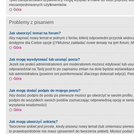
Tylko zarejestrowani użytkownicy mogą wysyłać e-maile do ludzi poprzez wbu
niezarejestrowanych użytkowników.
Góra
Problemy z pisaniem
Jak utworzyć temat na forum?
Aby napisać nowy temat w jednym z forów, kliknij odpowiedni przycisk widoc
dostępne dla Ciebie opcje ((
YMożesz zakładać nowe tematy na tym forum, Mo
Góra
Jak mogę wyedytować lub usunąć posta?
Jeżeli nie jesteś administratorem ani moderatorem możesz edytować lub usuwać
odpowiedział na Twój post to po zapisaniu zmian na dole będzie wyświetlana 
lub administratora (powinni oni poinformować dlaczego dokonali edycji). Pam
Góra
Jak mogę dodać podpis do mojego postu?
Aby dodać podpis do postu po pierwsze musisz go utworzyć w swoim profilu.
podpis do wszystkich swoich postów zaznaczając odpowiednią opcję w swoi
wysyłania wiadomości)
Góra
Jak mogę utworzyć ankietę?
Tworzenie ankiet jest proste, kiedy piszesz nowy temat (lub zmieniasz pier
to prawdopodobnie nie masz uprawnień do tworzenia ankiet). Musisz podać tyt