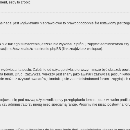
ment, żeby to zrobić.
zas nadal jest wyświetlany nieprawdłowo to prawdopodobnie źle ustawiony jest zega
ikt takiego tłumaczenia jeszcze nie wykonał. Spróbuj zapytać administratora czy m
acji możesz znaleźć na stronie phpBB (link znajdziesz w stopce).
 wyświetlania postu. Zależnie od użytego stylu, pierwszym może być obrazek pow
 na forum. Drugi, zazwyczaj większy, jest znany jako awatar i zazwyczaj jest unik
ie możesz używać awatarów, skontaktuj się z administratorami forum i zapytaj ich 
pojawia się pod nazwą użytkownika przy przeglądaniu tematu, oraz w twoim profilu
zy czy administratorzy mogą mieć specjalną rangę. Prosimy nie pisać postów na for