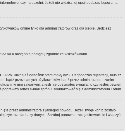
ternetowej czy na uczelni. Jeżeli nie widzisz tej opcji podczas logowania
tkowników online tylko dla administratorów oraz dla siebie. Będziesz
 hasła
a następnie postępuj zgodnie ze wskazówkami.
e COPPA i kliknąłeś odnośnik
Mam mniej niż 13 lat
podczas rejestracji, musisz
kont, bądź przez samych użytkowników, bądź przez administratora, zanim
cjami w nim zawartymi, a jeśli nie otrzymałeś e-maila, to czy jesteś pewien,
ś poprawmy adres e-mail spróbuj skontaktować się z administratorem Forum.
ięte przez administratora z jakiegoś powodu. Jeżeli Twoje konto zostało
iejszyć rozmiar bazy danych. Spróbuj ponownie zarejestrować się i włączyć