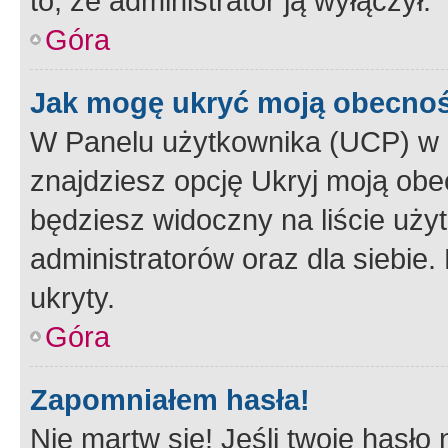
to, że administrator ją wyłączył.
Góra
Jak mogę ukryć moją obecno
W Panelu użytkownika (UCP) w 
znajdziesz opcję Ukryj moją obe
będziesz widoczny na liście użyt
administratorów oraz dla siebie.
ukryty.
Góra
Zapomniałem hasła!
Nie martw się! Jeśli twoje hasło