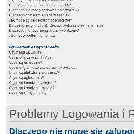
Jak mogę edytować lub usunąć ankietę?
Dlaczego nie mam dostępu do forum?
Dlaczego nie mogę dodawać załączników?
Dlaczego dostałam(em) ostrzeżenie?
Jak mogę zgłosić posty moderatorowi?
Do czego służy przycisk "Zapisz" podczas pisania tematu?
Dlaczego mój post musi być zatwierdzony?
Jak mogę podbić mój temat?
Formatowanie i typy tematów
Czym jest BBCode?
Czy mogę używać HTML?
Czym są uśmieszki?
Czy mogę umieszczać obrazki w poście?
Czym są globalne ogłoszenia?
Czym są ogłoszenia?
Czym są tematy przyklejone?
Czym są tematy zamknięte?
Czym są ikony tematu?
Problemy Logowania i R
Dlaczego nie mogę się zalog