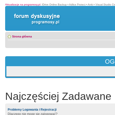
Aktualizacje na programosy.pl
:
IDrive Online Backup
•
Adlice Protect
•
Anki
•
Visual Studio C
Strona główna
OG
Najczęściej Zadawane 
Problemy Logowania i Rejestracji
Dlaczego nie mogę się zalogować?