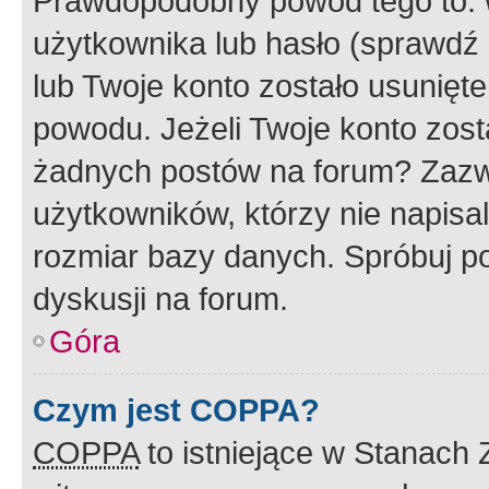
Prawdopodobny powód tego to:
użytkownika lub hasło (sprawdź e
lub Twoje konto zostało usunięte
powodu. Jeżeli Twoje konto zost
żadnych postów na forum? Zazw
użytkowników, którzy nie napisa
rozmiar bazy danych. Spróbuj po
dyskusji na forum.
Góra
Czym jest COPPA?
COPPA
to istniejące w Stanach