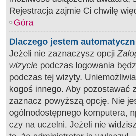
Rejestracja zajmie Ci chwilę wi
Góra
Dlaczego jestem automatycz
Jeżeli nie zaznaczysz opcji
Zalo
wizycie
podczas logowania będzi
podczas tej wizyty. Uniemożliwi
kogoś innego. Aby pozostawać 
zaznacz powyższą opcję. Nie jes
ogólnodostępnego komputera, np.
czy na uczelni. Jeżeli nie widzi