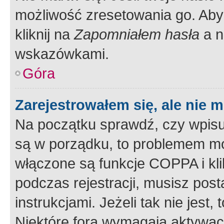
możliwość zresetowania go. Aby 
kliknij na
Zapomniałem hasła
a n
wskazówkami.
Góra
Zarejestrowałem się, ale nie 
Na początku sprawdź, czy wpisuj
są w porządku, to problemem mo
włączone są funkcje COPPA i kl
podczas rejestracji, musisz pos
instrukcjami. Jeżeli tak nie jes
Niektóre fora wymagają aktywac