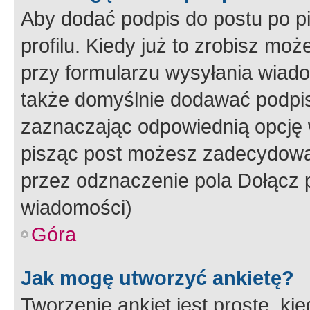
Aby dodać podpis do postu po 
profilu. Kiedy już to zrobisz m
przy formularzu wysyłania wiad
także domyślnie dodawać podpi
zaznaczając odpowiednią opcję 
pisząc post możesz zadecydowa
przez odznaczenie pola Dołącz 
wiadomości)
Góra
Jak mogę utworzyć ankietę?
Tworzenie ankiet jest proste, ki