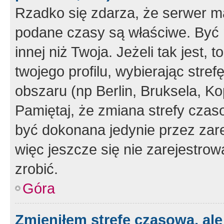
Rzadko się zdarza, że serwer m
podane czasy są właściwe. Być 
innej niż Twoja. Jeżeli tak jest,
twojego profilu, wybierając str
obszaru (np Berlin, Bruksela, Ko
Pamiętaj, że zmiana strefy czas
być dokonana jedynie przez zar
więc jeszcze się nie zarejestrow
zrobić.
Góra
Zmieniłem strefę czasową, ale