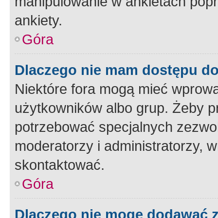
manipulowanie w ankietach popr
ankiety.
Góra
Dlaczego nie mam dostępu d
Niektóre fora mogą mieć wprowa
użytkowników albo grup. Żeby pr
potrzebować specjalnych zezwole
moderatorzy i administratorzy, w
skontaktować.
Góra
Dlaczego nie mogę dodawać 