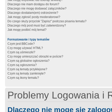
Jak mogę edytować lub usunąć ankietę?
Dlaczego nie mam dostępu do forum?
Dlaczego nie mogę dodawać załączników?
Dlaczego dostałam(em) ostrzeżenie?
Jak mogę zgłosić posty moderatorowi?
Do czego służy przycisk "Zapisz" podczas pisania tematu?
Dlaczego mój post musi być zatwierdzony?
Jak mogę podbić mój temat?
Formatowanie i typy tematów
Czym jest BBCode?
Czy mogę używać HTML?
Czym są uśmieszki?
Czy mogę umieszczać obrazki w poście?
Czym są globalne ogłoszenia?
Czym są ogłoszenia?
Czym są tematy przyklejone?
Czym są tematy zamknięte?
Czym są ikony tematu?
Problemy Logowania i R
Dlaczego nie mogę się zalog