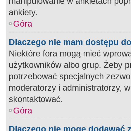
manipulowanie w ankietach popr
ankiety.
Góra
Dlaczego nie mam dostępu d
Niektóre fora mogą mieć wprowa
użytkowników albo grup. Żeby pr
potrzebować specjalnych zezwole
moderatorzy i administratorzy, w
skontaktować.
Góra
Dlaczego nie mogę dodawać 