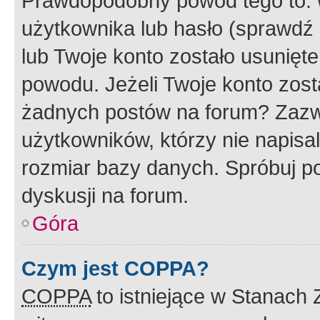
Prawdopodobny powód tego to:
użytkownika lub hasło (sprawdź e
lub Twoje konto zostało usunięte
powodu. Jeżeli Twoje konto zost
żadnych postów na forum? Zazw
użytkowników, którzy nie napisa
rozmiar bazy danych. Spróbuj po
dyskusji na forum.
Góra
Czym jest COPPA?
COPPA
to istniejące w Stanach