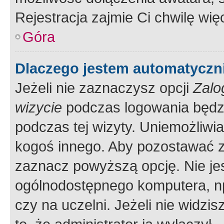
Rejestracja zajmie Ci chwilę wi
Góra
Dlaczego jestem automatycz
Jeżeli nie zaznaczysz opcji
Zalo
wizycie
podczas logowania będzi
podczas tej wizyty. Uniemożliwi
kogoś innego. Aby pozostawać 
zaznacz powyższą opcję. Nie jes
ogólnodostępnego komputera, np.
czy na uczelni. Jeżeli nie widzi