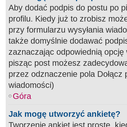
Aby dodać podpis do postu po 
profilu. Kiedy już to zrobisz m
przy formularzu wysyłania wiad
także domyślnie dodawać podpi
zaznaczając odpowiednią opcję 
pisząc post możesz zadecydowa
przez odznaczenie pola Dołącz 
wiadomości)
Góra
Jak mogę utworzyć ankietę?
Tworzenie ankiet jest proste, ki