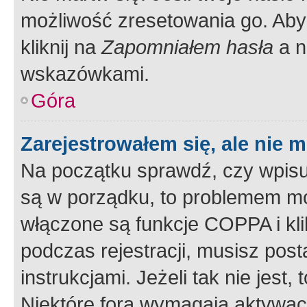
możliwość zresetowania go. Aby 
kliknij na
Zapomniałem hasła
a n
wskazówkami.
Góra
Zarejestrowałem się, ale nie 
Na początku sprawdź, czy wpisuj
są w porządku, to problemem mo
włączone są funkcje COPPA i kl
podczas rejestracji, musisz pos
instrukcjami. Jeżeli tak nie jes
Niektóre fora wymagają aktywac