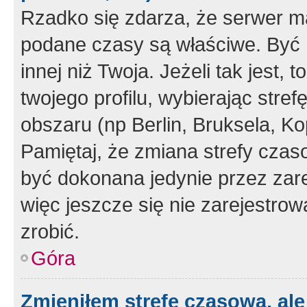
Rzadko się zdarza, że serwer m
podane czasy są właściwe. Być 
innej niż Twoja. Jeżeli tak jest,
twojego profilu, wybierając str
obszaru (np Berlin, Bruksela, Ko
Pamiętaj, że zmiana strefy czas
być dokonana jedynie przez zar
więc jeszcze się nie zarejestrow
zrobić.
Góra
Zmieniłem strefę czasową, ale