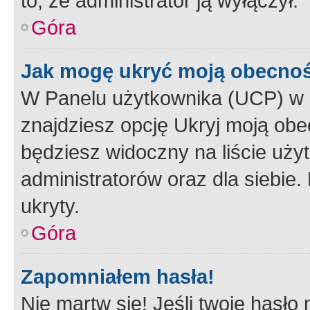
to, że administrator ją wyłączył.
Góra
Jak mogę ukryć moją obecno
W Panelu użytkownika (UCP) w 
znajdziesz opcję Ukryj moją obe
będziesz widoczny na liście użyt
administratorów oraz dla siebie.
ukryty.
Góra
Zapomniałem hasła!
Nie martw się! Jeśli twoje hasło