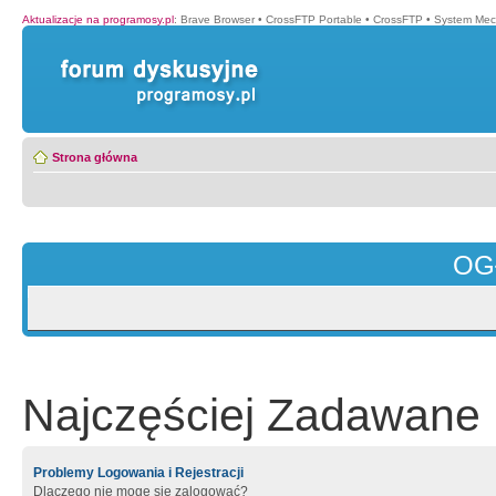
Aktualizacje na programosy.pl
:
Brave Browser
•
CrossFTP Portable
•
CrossFTP
•
System Mec
Strona główna
OG
Najczęściej Zadawane 
Problemy Logowania i Rejestracji
Dlaczego nie mogę się zalogować?