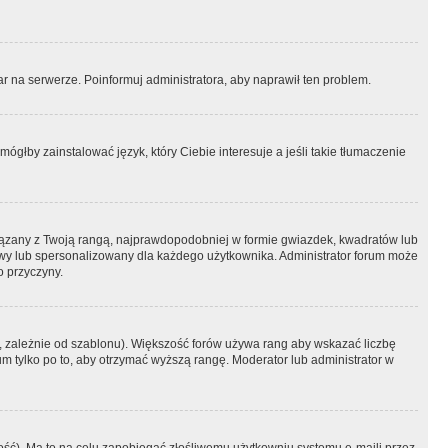
r na serwerze. Poinformuj administratora, aby naprawił ten problem.
ógłby zainstalować język, który Ciebie interesuje a jeśli takie tłumaczenie
iązany z Twoją rangą, najprawdopodobniej w formie gwiazdek, kwadratów lub
atowy lub spersonalizowany dla każdego użytkownika. Administrator forum może
o przyczyny.
, zależnie od szablonu). Większość forów używa rang aby wskazać liczbę
um tylko po to, aby otrzymać wyższą rangę. Moderator lub administrator w