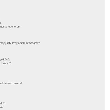
!
i!
goś z tego forum!
jej listy Przyjaciół lub Wrogów?
wyników?
 stronę!?
adki a śledzeniem?
iki?
ki?