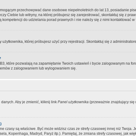
, mogącym przechowywać dane osobowe niepełnoletnich do lat 13, posiadanie pi
yczy Ciebie lub witryny, na której próbujesz się zarejestrować, skontaktuj się z pr
 kompetencji do udzielania porad prawnych i nie należy się z nimi kontaktować w te
użytkownika, której próbujesz użyć przy rejestracji. Skontaktuj się z administrat
?
, które pozwalają na zapamiętanie Twoich ustawień i bycie zalogowanym na forum
blemów z zalogowaniem lub wylogowaniem się.
danych. Aby je zmienić, kliknij link
Panel użytkownika
(przeważnie znajdujący się n
)
czasy są właściwe. Być może widzisz czas ze strefy czasowej innej niż Twoja. Jeże
sela, Kopenhaga, Madryd, Paryż itp.). Pamiętaj, że zmiana strefy czasowej, jak 