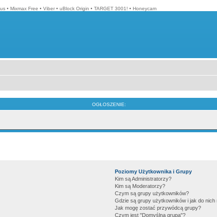
lus
•
Mixmax Free
•
Viber
•
uBlock Origin
•
TARGET 3001!
•
Honeycam
OGŁOSZENIE:
Poziomy Użytkownika i Grupy
Kim są Administratorzy?
Kim są Moderatorzy?
Czym są grupy użytkowników?
Gdzie są grupy użytkowników i jak do nic
Jak mogę zostać przywódcą grupy?
Czym jest "Domyślna grupa"?