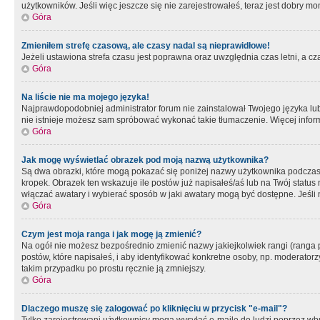
użytkowników. Jeśli więc jeszcze się nie zarejestrowałeś, teraz jest dobry mo
Góra
Zmieniłem strefę czasową, ale czasy nadal są nieprawidłowe!
Jeżeli ustawiona strefa czasu jest poprawna oraz uwzględnia czas letni, a c
Góra
Na liście nie ma mojego języka!
Najprawdopodobniej administrator forum nie zainstalował Twojego języka lub n
nie istnieje możesz sam spróbować wykonać takie tłumaczenie. Więcej inform
Góra
Jak mogę wyświetlać obrazek pod moją nazwą użytkownika?
Są dwa obrazki, które mogą pokazać się poniżej nazwy użytkownika podczas
kropek. Obrazek ten wskazuje ile postów już napisałeś/aś lub na Twój status
włączać awatary i wybierać sposób w jaki awatary mogą być dostępne. Jeśli n
Góra
Czym jest moja ranga i jak mogę ją zmienić?
Na ogół nie możesz bezpośrednio zmienić nazwy jakiejkolwiek rangi (ranga 
postów, które napisałeś, i aby identyfikować konkretne osoby, np. moderator
takim przypadku po prostu ręcznie ją zmniejszy.
Góra
Dlaczego muszę się zalogować po kliknięciu w przycisk "e-mail"?