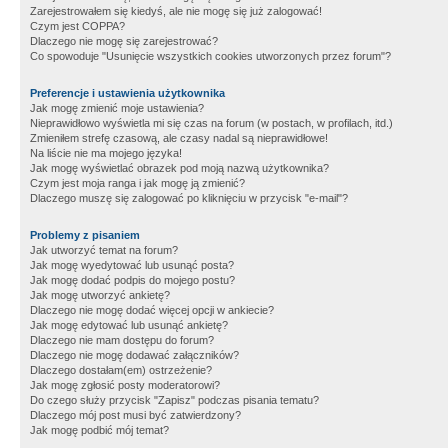
Zarejestrowałem się kiedyś, ale nie mogę się już zalogować!
Czym jest COPPA?
Dlaczego nie mogę się zarejestrować?
Co spowoduje "Usunięcie wszystkich cookies utworzonych przez forum"?
Preferencje i ustawienia użytkownika
Jak mogę zmienić moje ustawienia?
Nieprawidłowo wyświetla mi się czas na forum (w postach, w profilach, itd.)
Zmieniłem strefę czasową, ale czasy nadal są nieprawidłowe!
Na liście nie ma mojego języka!
Jak mogę wyświetlać obrazek pod moją nazwą użytkownika?
Czym jest moja ranga i jak mogę ją zmienić?
Dlaczego muszę się zalogować po kliknięciu w przycisk "e-mail"?
Problemy z pisaniem
Jak utworzyć temat na forum?
Jak mogę wyedytować lub usunąć posta?
Jak mogę dodać podpis do mojego postu?
Jak mogę utworzyć ankietę?
Dlaczego nie mogę dodać więcej opcji w ankiecie?
Jak mogę edytować lub usunąć ankietę?
Dlaczego nie mam dostępu do forum?
Dlaczego nie mogę dodawać załączników?
Dlaczego dostałam(em) ostrzeżenie?
Jak mogę zgłosić posty moderatorowi?
Do czego służy przycisk "Zapisz" podczas pisania tematu?
Dlaczego mój post musi być zatwierdzony?
Jak mogę podbić mój temat?