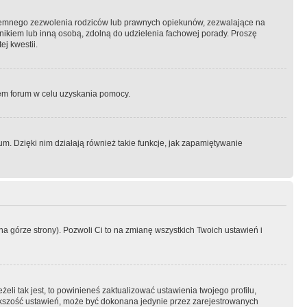
semnego zezwolenia rodziców lub prawnych opiekunów, zezwalające na
awnikiem lub inną osobą, zdolną do udzielenia fachowej porady. Proszę
j kwestii.
orem forum w celu uzyskania pomocy.
. Dzięki nim działają również takie funkcje, jak zapamiętywanie
a górze strony). Pozwoli Ci to na zmianę wszystkich Twoich ustawień i
li tak jest, to powinieneś zaktualizować ustawienia twojego profilu,
większość ustawień, może być dokonana jedynie przez zarejestrowanych