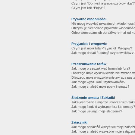
Czym jest "Domyślna grupa użytkownika"?
Czym jest link "Ekipa"?
Prywatne wiadomości
Nie mogę wysyłać prywatnych wiadomości
Otrzymuję niechciane prywatne wiadomośc
Odebrałem spam lub obraźliwy e-mail od ko
Przyjaciele i wrogowie
Czym jest moja lista Przyjaciół i Wrogów?
Jak mogę dodać / usunąć użytkowników z mo
Przeszukiwanie forów
Jak mogę przeszukiwać forum lub fora?
Dlaczego moje wyszukiwanie nie zwraca 
Dlaczego moje wyszukiwanie zwraca pustą
Jak mogę wyszukać użytkowników?
Jak mogę znaleźć moje posty i tematy?
Śledzenie tematu i Zakładki
Jaka jest różnica między utworzeniem zakł
Jak mogę śledzić wybrane fora lub tematy?
Jak mogę usunąć moje śledzenia?
Załączniki
Jak mogę odnaleźć wszystkie moje załączn
Jak mogę znaleźć wszystkie moje załączni