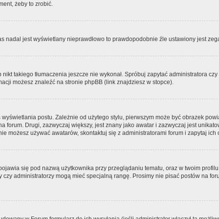
ment, żeby to zrobić.
zas nadal jest wyświetlany nieprawdłowo to prawdopodobnie źle ustawiony jest zega
ikt takiego tłumaczenia jeszcze nie wykonał. Spróbuj zapytać administratora czy m
acji możesz znaleźć na stronie phpBB (link znajdziesz w stopce).
 wyświetlania postu. Zależnie od użytego stylu, pierwszym może być obrazek pow
 na forum. Drugi, zazwyczaj większy, jest znany jako awatar i zazwyczaj jest unik
ie możesz używać awatarów, skontaktuj się z administratorami forum i zapytaj ich 
pojawia się pod nazwą użytkownika przy przeglądaniu tematu, oraz w twoim profilu
zy czy administratorzy mogą mieć specjalną rangę. Prosimy nie pisać postów na for