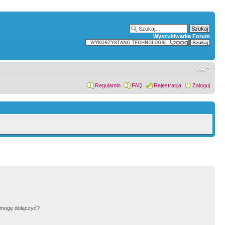
Wyszukiwarka Forum
Regulamin
FAQ
Rejestracja
Zaloguj
h mogę dołączyć?