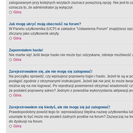
zalogowanym przy kolejnych wizytach zaznacz powyższą opcję. Nie jest to zal
oznacza to, że administrator ją wyłączył.
Góra
Jak mogę ukryć moją obecność na forum?
W Panelu użytkownika (UCP) w zakładce “Ustawienia Forum” znajdziesz opcję 
zliczany jako użytkownik ukryty.
Góra
Zapomniałem hasła!
Nie martw się! Jeśli twoje hasło nie może byc odzyskane, istnieje możliwość z
Góra
Zarejestrowałem się, ale nie mogę się zalogować!
Na początku sprawdź, czy wpisujesz poprawny login i hasło. Jeżeli te są w 
postąpić zgodnie z otrzymanymi instrukcjami. Jeżeli tak nie jest, to może 
można się na nie logować. Po rejestracji powinieneś otrzymać wiadomość czy 
że podałeś poprawny adres? Jednym z powodów wykorzystania aktywacji je
Góra
Zarejestrowałem się kiedyś, ale nie mogę się już zalogować!
Prawdopodobny powód tego to: wprowadzasz błędna nazwę użytkownika lub hasł
usunięte to być może nie pisałeś żadnych postów na forum? Zazwyczaj na fo
do dyskusji na forum.
Góra