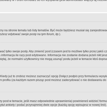
dowany w Forum formularz do ich wysyłania (jeśli administrator włączył tą możliw
zny na stronie tematu lub listy tematów. Być może będziesz musiał się zarejestr
żesz edytować swoje posty na tym forum, itp.
).
 tylko swoje posty. Aby zmienić post (czasem jest to możliwe tylko przez jakiś cz
informacja ile razy post edytowano. Informacja nie zostanie dodana jeżeli nikt je
iętaj, że normalni użytkownicy nie mogą usunąć postu jeżeli w temacie ktoś dopisał
 Kiedy już to zrobisz możesz zaznaczyć opcję
Dołącz podpis
przy formularzu wysy
m profilu (za każdym razem pisząc post możesz zadecydować o nie dodawaniu do 
wszy post w temacie, jeśli masz odpowiednie uprawnienia) powinieneś widzieć formu
uł ankiety i podać przynajmniej dwie opcje (każdą opcję wpisujesz w nowej linii).