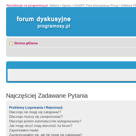
Aktualizacje na programosy.pl
:
Helium
•
Opera
•
ChrisPC Free Anonymous Proxy
•
Adblock P
Strona główna
Najczęściej Zadawane Pytania
Problemy Logowania i Rejestracji
Dlaczego nie mogę się zalogować?
Dlaczego muszę się zarejestrować?
Dlaczego jestem automatycznie wylogowywany?
Jak mogę ukryć moją obecność na forum?
Zapomniałem hasła!
Zarejestrowałem się, ale nie mogę się zalogować!