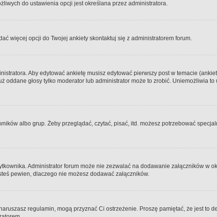
iwych do ustawienia opcji jest określana przez administratora.
dać więcej opcji do Twojej ankiety skontaktuj się z administratorem forum.
nistratora. Aby edytować ankietę musisz edytować pierwszy post w temacie (ankieta
y już oddane głosy tylko moderator lub administrator może to zrobić. Uniemożliwia
ków albo grup. Żeby przeglądać, czytać, pisać, itd. możesz potrzebować specjalny
ytkownika. Administrator forum może nie zezwalać na dodawanie załączników w o
 jesteś pewien, dlaczego nie możesz dodawać załączników.
e naruszasz regulamin, mogą przyznać Ci ostrzeżenie. Proszę pamiętać, że jest to d
tratorem.