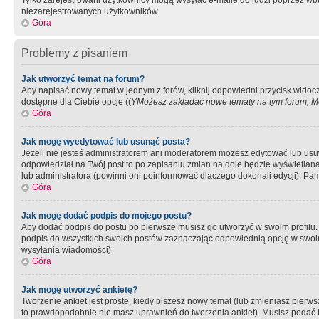
Tylko zarejestrowani użytkownicy mogą wysyłać e-maile do ludzi poprzez wbu
niezarejestrowanych użytkowników.
Góra
Problemy z pisaniem
Jak utworzyć temat na forum?
Aby napisać nowy temat w jednym z forów, kliknij odpowiedni przycisk widoc
dostępne dla Ciebie opcje ((
YMożesz zakładać nowe tematy na tym forum, Mo
Góra
Jak mogę wyedytować lub usunąć posta?
Jeżeli nie jesteś administratorem ani moderatorem możesz edytować lub usuwać
odpowiedział na Twój post to po zapisaniu zmian na dole będzie wyświetlana 
lub administratora (powinni oni poinformować dlaczego dokonali edycji). Pam
Góra
Jak mogę dodać podpis do mojego postu?
Aby dodać podpis do postu po pierwsze musisz go utworzyć w swoim profilu.
podpis do wszystkich swoich postów zaznaczając odpowiednią opcję w swoi
wysyłania wiadomości)
Góra
Jak mogę utworzyć ankietę?
Tworzenie ankiet jest proste, kiedy piszesz nowy temat (lub zmieniasz pier
to prawdopodobnie nie masz uprawnień do tworzenia ankiet). Musisz podać tyt