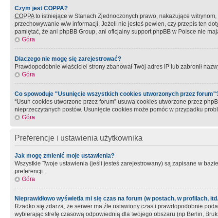
Czym jest COPPA?
COPPA
to istniejące w Stanach Zjednoczonych prawo, nakazujące witrynom
przechowywanie w/w informacji. Jeżeli nie jesteś pewien, czy przepis ten dot
pamiętać, że ani phpBB Group, ani oficjalny support phpBB w Polsce nie mają
Góra
Dlaczego nie mogę się zarejestrować?
Prawdopodobnie właściciel strony zbanował Twój adres IP lub zabronił nazwy 
Góra
Co spowoduje "Usunięcie wszystkich cookies utworzonych przez forum"
“Usuń cookies utworzone przez forum” usuwa cookies utworzone przez phpBB3
nieprzeczytanych postów. Usunięcie cookies może pomóc w przypadku pro
Góra
Preferencje i ustawienia użytkownika
Jak mogę zmienić moje ustawienia?
Wszystkie Twoje ustawienia (jeśli jesteś zarejestrowany) są zapisane w bazie 
preferencji.
Góra
Nieprawidłowo wyświetla mi się czas na forum (w postach, w profilach, itd.
Rzadko się zdarza, że serwer ma źle ustawiony czas i prawdopodobnie podane 
wybierając strefę czasową odpowiednią dla twojego obszaru (np Berlin, Bruk