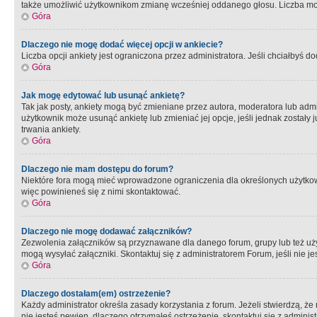
także umożliwić użytkownikom zmianę wcześniej oddanego głosu. Liczba możl
Góra
Dlaczego nie mogę dodać więcej opcji w ankiecie?
Liczba opcji ankiety jest ograniczona przez administratora. Jeśli chciałbyś do
Góra
Jak mogę edytować lub usunąć ankietę?
Tak jak posty, ankiety mogą być zmieniane przez autora, moderatora lub admi
użytkownik może usunąć ankietę lub zmieniać jej opcje, jeśli jednak został
trwania ankiety.
Góra
Dlaczego nie mam dostępu do forum?
Niektóre fora mogą mieć wprowadzone ograniczenia dla określonych użytkowni
więc powinieneś się z nimi skontaktować.
Góra
Dlaczego nie mogę dodawać załączników?
Zezwolenia załączników są przyznawane dla danego forum, grupy lub też uż
mogą wysyłać załączniki. Skontaktuj się z administratorem Forum, jeśli nie
Góra
Dlaczego dostałam(em) ostrzeżenie?
Każdy administrator określa zasady korzystania z forum. Jeżeli stwierdzą, ż
nie jesteś pewien, dlaczego otrzymałeś ostrzeżenie, skontaktuj sie z adminis