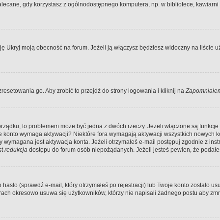
ecane, gdy korzystasz z ogólnodostępnego komputera, np. w bibliotece, kawiarni in
Ukryj moją obecność na forum. Jeżeli ją włączysz będziesz widoczny na liście uży
resetowania go. Aby zrobić to przejdź do strony logowania i kliknij na
Zapomniałem
porządku, to problemem może być jedna z dwóch rzeczy. Jeżeli włączone są funkcj
twoje konto wymaga aktywacji? Niektóre fora wymagają aktywacji wszystkich nowych 
wymagana jest aktywacja konta. Jeżeli otrzymałeś e-mail postępuj zgodnie z instruk
st
redukcja
dostępu do forum osób niepożądanych. Jeżeli jesteś pewien, że podałe
o (sprawdź e-mail, który otrzymałeś po rejestracji) lub Twoje konto zostało usun
rach okresowo usuwa się użytkowników, którzy nie napisali żadnego postu aby zmn