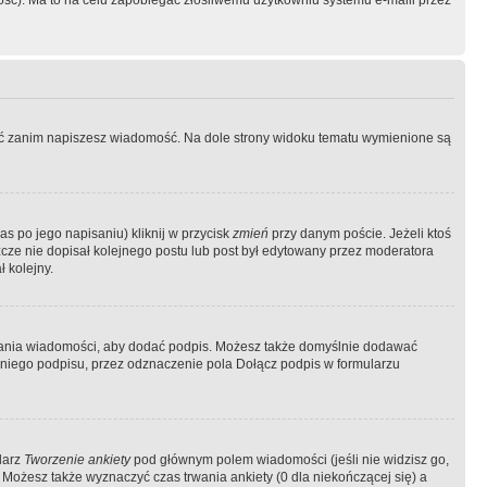
ość). Ma to na celu zapobiegać złośliwemu użytkowniu systemu e-maili przez
ować zanim napiszesz wiadomość. Na dole strony widoku tematu wymienione są
as po jego napisaniu) kliknij w przycisk
zmień
przy danym poście. Jeżeli ktoś
szcze nie dopisał kolejnego postu lub post był edytowany przez moderatora
 kolejny.
łania wiadomości, aby dodać podpis. Możesz także domyślnie dodawać
niego podpisu, przez odznaczenie pola Dołącz podpis w formularzu
larz
Tworzenie ankiety
pod głównym polem wiadomości (jeśli nie widzisz go,
 Możesz także wyznaczyć czas trwania ankiety (0 dla niekończącej się) a