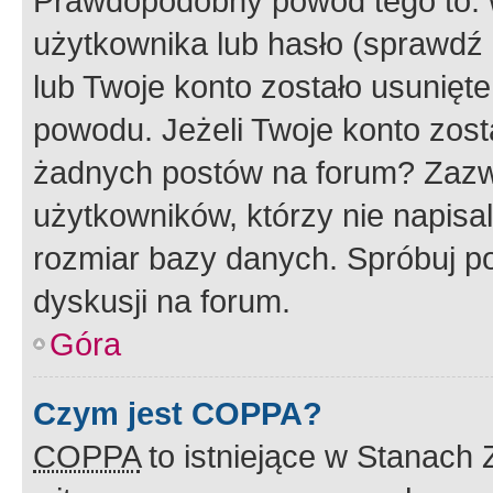
Prawdopodobny powód tego to:
użytkownika lub hasło (sprawdź e
lub Twoje konto zostało usunięte
powodu. Jeżeli Twoje konto zost
żadnych postów na forum? Zazw
użytkowników, którzy nie napisa
rozmiar bazy danych. Spróbuj po
dyskusji na forum.
Góra
Czym jest COPPA?
COPPA
to istniejące w Stanach