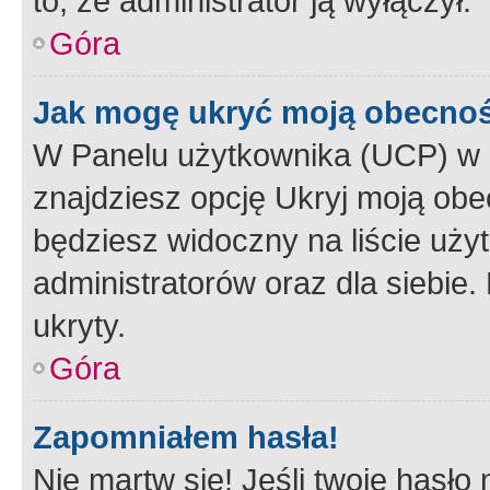
to, że administrator ją wyłączył.
Góra
Jak mogę ukryć moją obecno
W Panelu użytkownika (UCP) w 
znajdziesz opcję Ukryj moją obe
będziesz widoczny na liście użyt
administratorów oraz dla siebie.
ukryty.
Góra
Zapomniałem hasła!
Nie martw się! Jeśli twoje hasło