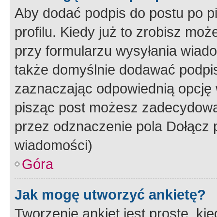
Aby dodać podpis do postu po 
profilu. Kiedy już to zrobisz m
przy formularzu wysyłania wiad
także domyślnie dodawać podpi
zaznaczając odpowiednią opcję 
pisząc post możesz zadecydowa
przez odznaczenie pola Dołącz 
wiadomości)
Góra
Jak mogę utworzyć ankietę?
Tworzenie ankiet jest proste, ki