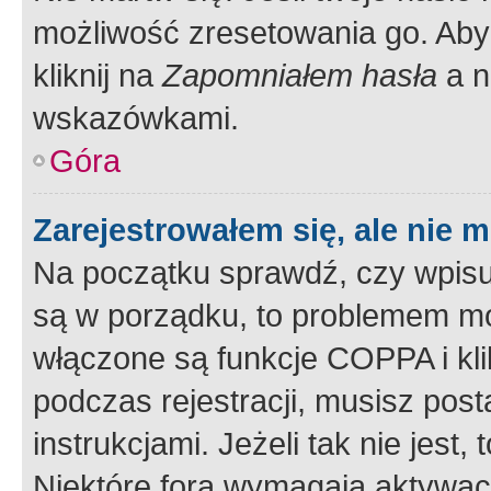
możliwość zresetowania go. Aby 
kliknij na
Zapomniałem hasła
a n
wskazówkami.
Góra
Zarejestrowałem się, ale nie 
Na początku sprawdź, czy wpisuj
są w porządku, to problemem mo
włączone są funkcje COPPA i kl
podczas rejestracji, musisz pos
instrukcjami. Jeżeli tak nie jes
Niektóre fora wymagają aktywac