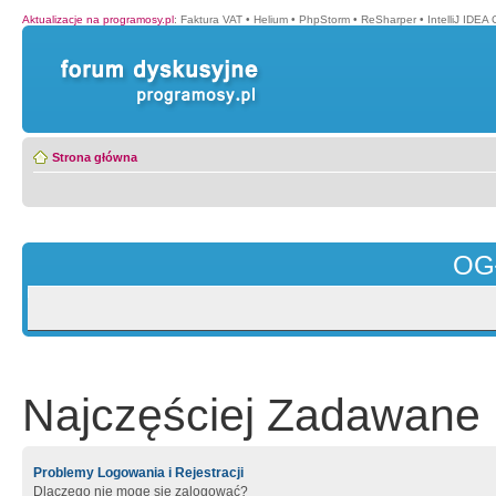
Aktualizacje na programosy.pl
:
Faktura VAT
•
Helium
•
PhpStorm
•
ReSharper
•
IntelliJ IDEA
Strona główna
OG
Najczęściej Zadawane 
Problemy Logowania i Rejestracji
Dlaczego nie mogę się zalogować?