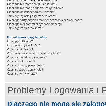
Jak mogę edytować lub usunąć ankietę?
Dlaczego nie mam dostępu do forum?
Dlaczego nie mogę dodawać załączników?
Dlaczego dostałam(em) ostrzeżenie?
Jak mogę zgłosić posty moderatorowi?
Do czego służy przycisk "Zapisz" podczas pisania tematu?
Dlaczego mój post musi być zatwierdzony?
Jak mogę podbić mój temat?
Formatowanie i typy tematów
Czym jest BBCode?
Czy mogę używać HTML?
Czym są uśmieszki?
Czy mogę umieszczać obrazki w poście?
Czym są globalne ogłoszenia?
Czym są ogłoszenia?
Czym są tematy przyklejone?
Czym są tematy zamknięte?
Czym są ikony tematu?
Problemy Logowania i R
Dlaczego nie mogę się zalog