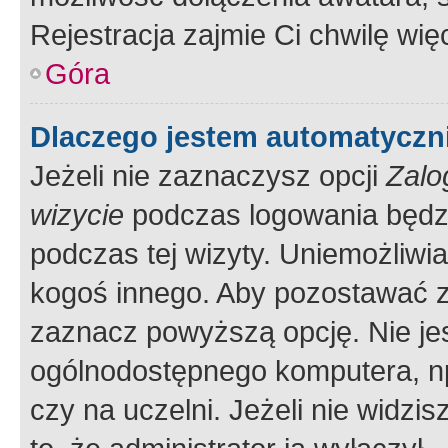
Rejestracja zajmie Ci chwilę wi
Góra
Dlaczego jestem automatycz
Jeżeli nie zaznaczysz opcji
Zalo
wizycie
podczas logowania będzi
podczas tej wizyty. Uniemożliwi
kogoś innego. Aby pozostawać 
zaznacz powyższą opcję. Nie jes
ogólnodostępnego komputera, np.
czy na uczelni. Jeżeli nie widzi