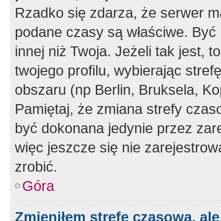
Rzadko się zdarza, że serwer m
podane czasy są właściwe. Być 
innej niż Twoja. Jeżeli tak jest,
twojego profilu, wybierając str
obszaru (np Berlin, Bruksela, Ko
Pamiętaj, że zmiana strefy czas
być dokonana jedynie przez zar
więc jeszcze się nie zarejestrow
zrobić.
Góra
Zmieniłem strefę czasową, ale