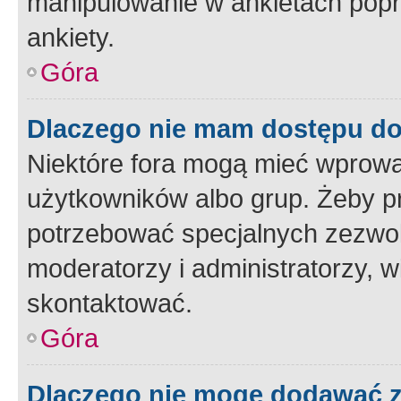
manipulowanie w ankietach popr
ankiety.
Góra
Dlaczego nie mam dostępu d
Niektóre fora mogą mieć wprowa
użytkowników albo grup. Żeby pr
potrzebować specjalnych zezwole
moderatorzy i administratorzy, w
skontaktować.
Góra
Dlaczego nie mogę dodawać 